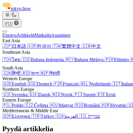
tokyo
.
how
🇫🇮
Etusivu
Artikkelit
Matkailu
Asuminen
East Asia
🇯🇵
日本語
🇰🇷
한국어
🇹🇼
繁體中文
🇨🇳
中文
Southeast Asia
🇹🇭
ไทย
🇮🇩
Bahasa Indonesia
🇲🇾
Bahasa Melayu
🇵🇭
Filipino

South Asia
🇮🇳
हिन्दी
🇧🇩
বাংলা
🇳🇵
नेपाली
Western Europe
🇬🇧
English
🇩🇪
Deutsch
🇫🇷
Français
🇳🇱
Nederlands
🇮🇹
Italia
Northern Europe
🇸🇪
Svenska
🇩🇰
Dansk
🇳🇴
Norsk
🇫🇮
Suomi
🇪🇪
Eesti
Eastern Europe
🇵🇱
Polski
🇨🇿
Čeština
🇭🇺
Magyar
🇷🇴
Română
🇭🇷
Hrvatski
🇺
Mediterranean & Middle East
🇬🇷
Ελληνικά
🇹🇷
Türkçe
🇸🇦
العربية
🇮🇱
עברית
Pyydä artikkelia