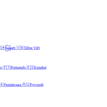
🇲
မြန်မာ
🇻🇳
Tiếng Việt
no
🇵🇹
Português
🇪🇸
Español
🇦
Українська
🇷🇺
Русский