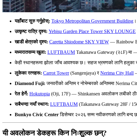
यहाँबाट सुरु गर्नुहोस्:
Tokyo Metropolitan Government Building
।
उत्कृष्ट रात्रि दृश्य:
Yebisu Garden Place Tower SKY LOUNGE
खाडी क्षेत्रको दृश्य:
Caretta Shiodome SKY VIEW
— Rainbow Br
मध्यरातसम्म खुला:
LUFTBAUM
Takanawa Gateway (२८F) मा — टो
केही स्थानहरूमा झोला जाँच आवश्यक छ। सहज भ्रमणको लागि हलुका 
लुकेका रत्नहरू:
Carrot Tower
(Sangenjaya) र
Nerima City Hall
—
Diamond Fuji:
जनवरीको अन्तिम र नोभेम्बरको अन्तिममा Nerima Cit
रेल हेर्ने:
Hokutopia
(Oji, 17F) — Shinkansen अवलोकन लबीको ठी
सबैभन्दा नयाँ स्थान:
LUFTBAUM
(Takanawa Gateway 28F / 150m)।
Bunkyo Civic Center
डिसेम्बर २०२६ सम्म नवीकरणको लागि बन्द छ
यी अवलोकन डेकहरू किन निःशुल्क छन्?