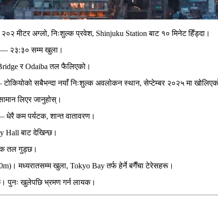
 २०२ मीटर अग्लो, निःशुल्क प्रवेश, Shinjuku Station बाट १० मिनेट हिँड्दा।
— २३:३० सम्म खुला।
idge र Odaiba तल फैलिएको।
कियोको सबैभन्दा नयाँ निःशुल्क अवलोकन स्थान, सेप्टेम्बर २०२५ मा खोलिए
सामान लिएर जानुहोस्।
 धेरै कम पर्यटक, शान्त वातावरण।
y Hall बाट देखिन्छ।
क तल गुड्छ।
 मध्यरातसम्म खुला, Tokyo Bay तर्फ हेर्ने बगैँचा टेरेसहरू।
। पुनः खुलेपछि भ्रमण गर्न लायक।