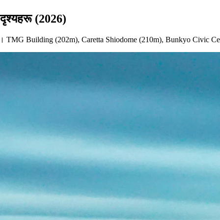
दृश्यहरू (2026)
ैन। TMG Building (202m), Caretta Shiodome (210m), Bunkyo Civic Center