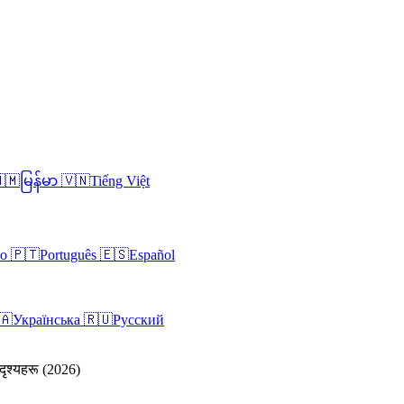
🇲
မြန်မာ
🇻🇳
Tiếng Việt
no
🇵🇹
Português
🇪🇸
Español
🇦
Українська
🇷🇺
Русский
दृश्यहरू (2026)