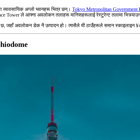
वा व्यावसायिक अग्लो भवनहरू भित्र छन्।
Tokyo Metropolitan Government 
wer ले आफ्ना अवलोकन तलाहरू मानिसहरूलाई रेस्टुरेन्ट तलामा भित्र्याउन प्रयोग
 जहाँ अवलोकन डेक नै उत्पादन हो। त्यसैले यी ठाउँहरूले समान स्काइलाइन ¥० 
Shiodome