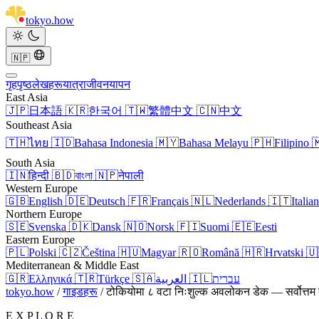
tokyo
.
how
🇳🇵
गृहपृष्ठ
लेखहरू
यात्रा
जीवनयापन
East Asia
🇯🇵
日本語
🇰🇷
한국어
🇹🇼
繁體中文
🇨🇳
中文
Southeast Asia
🇹🇭
ไทย
🇮🇩
Bahasa Indonesia
🇲🇾
Bahasa Melayu
🇵🇭
Filipino

South Asia
🇮🇳
हिन्दी
🇧🇩
বাংলা
🇳🇵
नेपाली
Western Europe
🇬🇧
English
🇩🇪
Deutsch
🇫🇷
Français
🇳🇱
Nederlands
🇮🇹
Italia
Northern Europe
🇸🇪
Svenska
🇩🇰
Dansk
🇳🇴
Norsk
🇫🇮
Suomi
🇪🇪
Eesti
Eastern Europe
🇵🇱
Polski
🇨🇿
Čeština
🇭🇺
Magyar
🇷🇴
Română
🇭🇷
Hrvatski
🇺
Mediterranean & Middle East
🇬🇷
Ελληνικά
🇹🇷
Türkçe
🇸🇦
العربية
🇮🇱
עברית
tokyo.how
/
गाइडहरू
/
टोकियोमा ८ वटा निःशुल्क अवलोकन डेक — सर्वोत्तम 
E X P L O R E