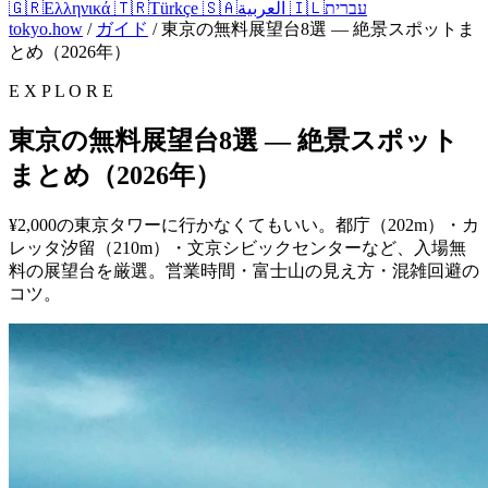
🇬🇷
Ελληνικά
🇹🇷
Türkçe
🇸🇦
العربية
🇮🇱
עברית
tokyo.how
/
ガイド
/
東京の無料展望台8選 — 絶景スポットま
とめ（2026年）
E X P L O R E
東京の無料展望台8選 — 絶景スポット
まとめ（2026年）
¥2,000の東京タワーに行かなくてもいい。都庁（202m）・カ
レッタ汐留（210m）・文京シビックセンターなど、入場無
料の展望台を厳選。営業時間・富士山の見え方・混雑回避の
コツ。