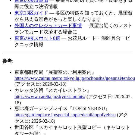
東京の決済事情
— 展望台の周辺で買い物・食事をする
際に役立つ決済情報
東京23区ガイド
— 各区の特徴を知っておくと、展望台
から見える景色がもっと楽しくなります
外国人のクレジットカード事情
— 展望台近くのレスト
ランでカード決済する場合に
東京の桜スポット8選
— お花見ルート・混雑具合・ピ
クニック情報
参考:
東京都財務局『展望室のご利用案内』
https://www.zaimu.metro.tokyo.lg.jp/tochousha/goannai/tenbou
(アクセス日: 2026-02-18)
カレッタ汐留『スカイレストラン』
https://www.caretta.jp/skyrestaurants/
(アクセス日: 2026-02-
18)
恵比寿ガーデンプレイス『TOP of YEBISU』
https://gardenplace.jp/special_topic/detail/topofyebisu
(アク
セス日: 2026-02-18)
世田谷区『スカイキャロット展望ロビー（キャロット
タワー26階）』