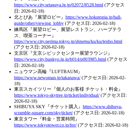
https://www.city.setagaya.lg.jp/02072/8528.html
(アクセス
日: 2026-02-18)
北とぴあ『展望ロビー』
https://www.hokutopia.jp/hall-
guide/other/viewing_lobby
(アクセス日: 2026-02-18)
練馬区『展望ロビー、展望レストラン、ハーブテラ
ス、喫茶コーナー』
https://www.city.nerima.tokyo.jp/shisetsu/ku/ku/tenbo.html
(アクセス日: 2026-02-18)
文京区『文京シビックセンター展望ラウンジ』
https://www.city.bunkyo.lg.jp/b014/p003985.html
(アクセス
日: 2026-02-18)
ニュウマン高輪『LUFTBAUM』
https://www.newoman.jp/takanawa/
(アクセス日: 2026-02-
18)
東京スカイツリー『個人のお客様 チケット・料金』
https://www.tokyo-skytree.jp/ticket/individual/
(アクセス日:
2026-02-18)
SHIBUYA SKY『チケット購入』
https://www.shibuya-
scramble-square.com/sky/ticket/
(アクセス日: 2026-02-18)
東京タワー『料金・営業時間』
https://www.tokyotower.co.jp/fee/
(アクセス日: 2026-02-18)