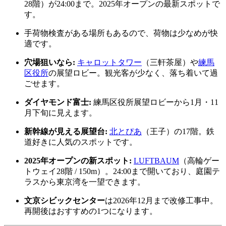
28階）が24:00まで。2025年オープンの最新スポットで
す。
手荷物検査がある場所もあるので、荷物は少なめが快
適です。
穴場狙いなら:
キャロットタワー
（三軒茶屋）や
練馬
区役所
の展望ロビー。観光客が少なく、落ち着いて過
ごせます。
ダイヤモンド富士:
練馬区役所展望ロビーから1月・11
月下旬に見えます。
新幹線が見える展望台:
北とぴあ
（王子）の17階。鉄
道好きに人気のスポットです。
2025年オープンの新スポット:
LUFTBAUM
（高輪ゲー
トウェイ28階 / 150m）。24:00まで開いており、庭園テ
ラスから東京湾を一望できます。
文京シビックセンター
は2026年12月まで改修工事中。
再開後はおすすめの1つになります。