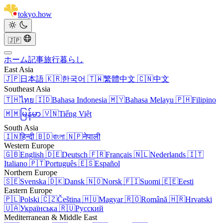
tokyo
.
how
🇯🇵
ホーム
記事
旅行
暮らし
East Asia
🇯🇵
日本語
🇰🇷
한국어
🇹🇼
繁體中文
🇨🇳
中文
Southeast Asia
🇹🇭
ไทย
🇮🇩
Bahasa Indonesia
🇲🇾
Bahasa Melayu
🇵🇭
Filipino
🇲🇲
မြန်မာ
🇻🇳
Tiếng Việt
South Asia
🇮🇳
हिन्दी
🇧🇩
বাংলা
🇳🇵
नेपाली
Western Europe
🇬🇧
English
🇩🇪
Deutsch
🇫🇷
Français
🇳🇱
Nederlands
🇮🇹
Italiano
🇵🇹
Português
🇪🇸
Español
Northern Europe
🇸🇪
Svenska
🇩🇰
Dansk
🇳🇴
Norsk
🇫🇮
Suomi
🇪🇪
Eesti
Eastern Europe
🇵🇱
Polski
🇨🇿
Čeština
🇭🇺
Magyar
🇷🇴
Română
🇭🇷
Hrvatski
🇺🇦
Українська
🇷🇺
Русский
Mediterranean & Middle East