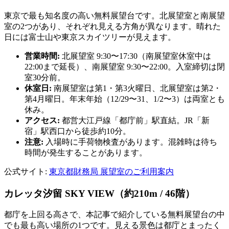
東京で最も知名度の高い無料展望台です。北展望室と南展望
室の2つがあり、それぞれ見える方角が異なります。晴れた
日には富士山や東京スカイツリーが見えます。
営業時間:
北展望室 9:30〜17:30（南展望室休室中は
22:00まで延長）、南展望室 9:30〜22:00。入室締切は閉
室30分前。
休室日:
南展望室は第1・第3火曜日、北展望室は第2・
第4月曜日。年末年始（12/29〜31、1/2〜3）は両室とも
休み。
アクセス:
都営大江戸線「都庁前」駅直結。JR「新
宿」駅西口から徒歩約10分。
注意:
入場時に手荷物検査があります。混雑時は待ち
時間が発生することがあります。
公式サイト:
東京都財務局 展望室のご利用案内
カレッタ汐留 SKY VIEW（約210m / 46階）
都庁を上回る高さで、本記事で紹介している無料展望台の中
でも最も高い場所の1つです。見える景色は都庁とまったく