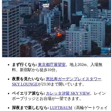
まず行くなら:
東京都庁展望室
。地上202m、入場無
料、新宿駅から徒歩10分。
夜景を見たいなら:
恵比寿ガーデンプレイスタワー
SKY LOUNGE
が23:30まで開いています。
ベイエリア派なら:
カレッタ汐留 SKY VIEW
。レイン
ボーブリッジとお台場が一望できます。
深夜まで楽しむなら:
LUFTBAUM
（高輪ゲートウェイ