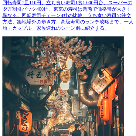
回転寿司1皿110円、立ち食い寿司1食1,000円台、スーパーの
夕方割引パック400円。東京の寿司は業態で価格帯が大きく
異なる。回転寿司チェーン4社の比較、立ち食い寿司の注文
方法、築地場外の歩き方、高級寿司のランチ攻略まで、一人
旅・カップル・家族連れのシーン別に紹介する。