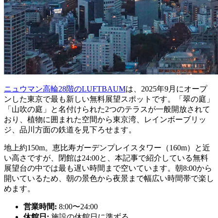
ニュウマン高輪28階のLUFTBAUM
は、2025年9月にオープ
ンした東京で最も新しい無料展望スポットです。「翠の庭」
「山吹の庭」と名付けられた2つのテラスが一般開放されて
おり、植物に囲まれた空間から東京湾、レインボーブリッ
ジ、品川方面の鉄道を見下ろせます。
地上約150m。恵比寿ガーデンプレイスタワー（160m）と近
い高さですが、閉館は24:00と、本記事で紹介している無料
展望台の中では最も遅い時間まで空いています。朝8:00から
開いているため、朝の景色から夜景まで幅広い時間帯で楽し
めます。
営業時間:
8:00〜24:00
休館日:
施設の休館日に準ずる