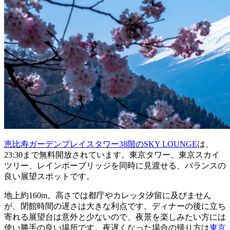
恵比寿ガーデンプレイスタワー38階のSKY LOUNGE
は、
23:30まで無料開放されています。東京タワー、東京スカイ
ツリー、レインボーブリッジを同時に見渡せる、バランスの
良い展望スポットです。
地上約160m。高さでは都庁やカレッタ汐留に及びません
が、閉館時間の遅さは大きな利点です。ディナーの後に立ち
寄れる展望台は意外と少ないので、夜景を楽しみたい方には
使い勝手の良い場所です。夜遅くなった場合の帰り方は
東京