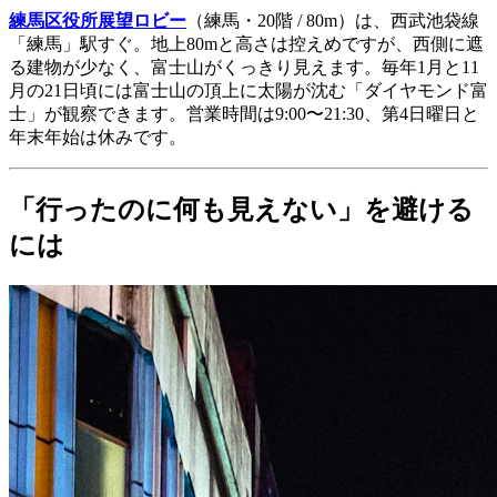
練馬区役所展望ロビー
（練馬・20階 / 80m）は、西武池袋線
「練馬」駅すぐ。地上80mと高さは控えめですが、西側に遮
る建物が少なく、富士山がくっきり見えます。毎年1月と11
月の21日頃には富士山の頂上に太陽が沈む「ダイヤモンド富
士」が観察できます。営業時間は9:00〜21:30、第4日曜日と
年末年始は休みです。
「行ったのに何も見えない」を避ける
には