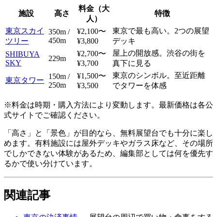
料金（大
施設
高さ
特徴
人）
東京スカイ
東京で最も高い。2つの展望
¥2,100〜
350m /
450m
ツリー
¥3,800
デッキ
屋上の開放感。渋谷の街を
¥2,700〜
SHIBUYA
229m
SKY
¥3,700
真下に見る
東京のシンボル。至近距離
¥1,500〜
150m /
東京タワー
250m
¥3,500
でタワーを体感
※料金は時期・購入方法により変動します。最新価格は各公
式サイトでご確認ください。
「高さ」と「景色」が目的なら、無料展望台でも十分に楽し
めます。有料施設には屋外デッキやガラス床など、その場所
でしかできない体験があるため、編集部としては何を優先す
るかで使い分けています。
関連記事