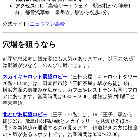
アクセス:
JR「高輪ゲートウェイ」駅改札から徒歩1
分。都営浅草線「泉岳寺」駅から徒歩3分。
公式サイト:
ニュウマン高輪
穴場を狙うなら
都庁や恵比寿は観光客にも人気がありますが、以下の3か所
は混雑が少なく、のんびり過ごせます。
スカイキャロット展望ロビー
（三軒茶屋・キャロットタワー
26階 / 124m）は、田園都市線「三軒茶屋」駅から徒歩3分。
横浜方面の街並みが広がり、カフェやレストランも同じフロ
アにあります。営業時間は9:30〜22:00、休館は第2水曜日と
年末年始。
北とぴあ展望ロビー
（王子・17階）は、JR「王子」駅から
徒歩2分。飛鳥山公園の緑とスカイツリーを見渡せるほか、
眼下を新幹線が通過するのが見えます。鉄道好きの方に根強
い人気があるスポットです。営業時間は8:30〜22:00。