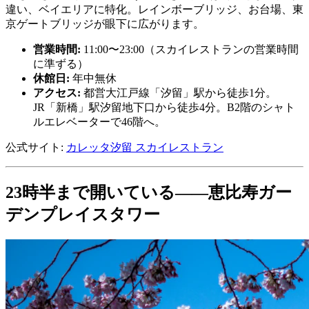
違い、ベイエリアに特化。レインボーブリッジ、お台場、東
京ゲートブリッジが眼下に広がります。
営業時間:
11:00〜23:00（スカイレストランの営業時間
に準ずる）
休館日:
年中無休
アクセス:
都営大江戸線「汐留」駅から徒歩1分。
JR「新橋」駅汐留地下口から徒歩4分。B2階のシャト
ルエレベーターで46階へ。
公式サイト:
カレッタ汐留 スカイレストラン
23時半まで開いている——恵比寿ガー
デンプレイスタワー