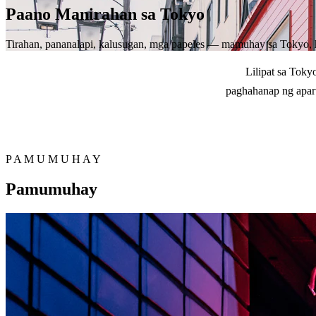
Paano Manirahan sa Tokyo
Tirahan, pananalapi, kalusugan, mga papeles — mamuhay sa Tokyo,
Lilipat sa Tok
paghahanap ng apart
P A M U M U H A Y
Pamumuhay