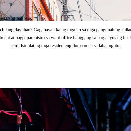
 hakbang-hakbang.
yo bilang dayuhan? Gagabayan ka ng mga ito sa mga pangunahing kail
ment at pagpaparehistro sa ward office hanggang sa pag-aayos ng health
card. Isinulat ng mga residenteng dumaan na sa lahat ng ito.