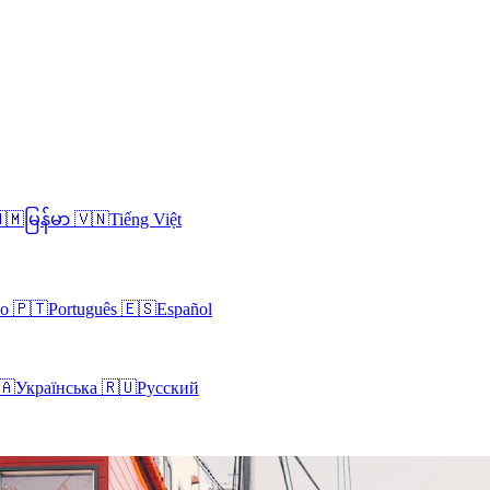
🇲
မြန်မာ
🇻🇳
Tiếng Việt
no
🇵🇹
Português
🇪🇸
Español
🇦
Українська
🇷🇺
Русский