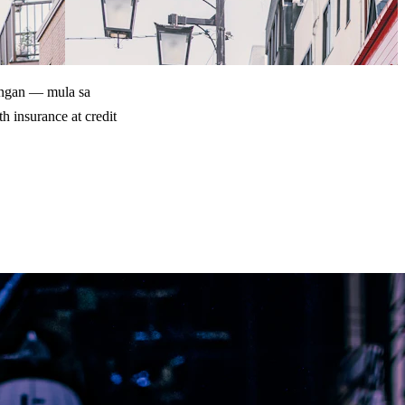
angan — mula sa
 insurance at credit