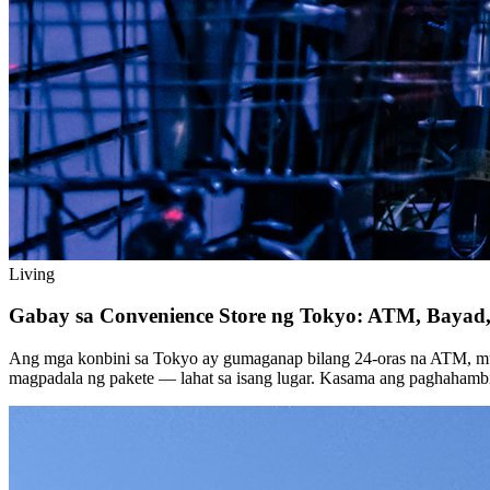
Living
Gabay sa Convenience Store ng Tokyo: ATM, Bayad, 
Ang mga konbini sa Tokyo ay gumaganap bilang 24-oras na ATM, muni
magpadala ng pakete — lahat sa isang lugar. Kasama ang paghahambi