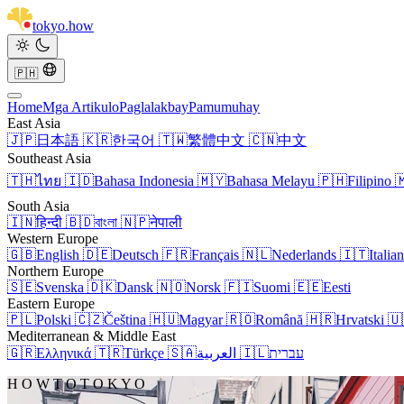
tokyo
.
how
🇵🇭
Home
Mga Artikulo
Paglalakbay
Pamumuhay
East Asia
🇯🇵
日本語
🇰🇷
한국어
🇹🇼
繁體中文
🇨🇳
中文
Southeast Asia
🇹🇭
ไทย
🇮🇩
Bahasa Indonesia
🇲🇾
Bahasa Melayu
🇵🇭
Filipino

South Asia
🇮🇳
हिन्दी
🇧🇩
বাংলা
🇳🇵
नेपाली
Western Europe
🇬🇧
English
🇩🇪
Deutsch
🇫🇷
Français
🇳🇱
Nederlands
🇮🇹
Italia
Northern Europe
🇸🇪
Svenska
🇩🇰
Dansk
🇳🇴
Norsk
🇫🇮
Suomi
🇪🇪
Eesti
Eastern Europe
🇵🇱
Polski
🇨🇿
Čeština
🇭🇺
Magyar
🇷🇴
Română
🇭🇷
Hrvatski
🇺
Mediterranean & Middle East
🇬🇷
Ελληνικά
🇹🇷
Türkçe
🇸🇦
العربية
🇮🇱
עברית
H O W T O T O K Y O