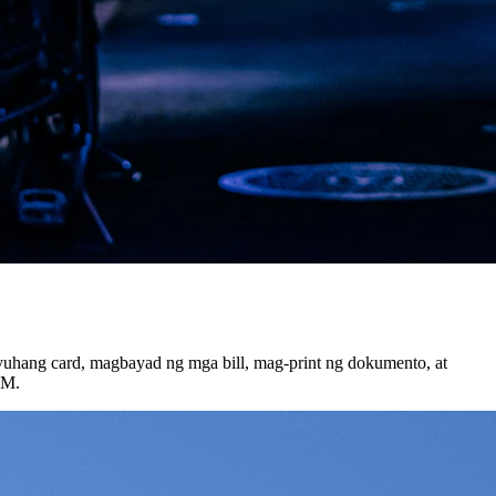
yuhang card, magbayad ng mga bill, mag-print ng dokumento, at
TM.