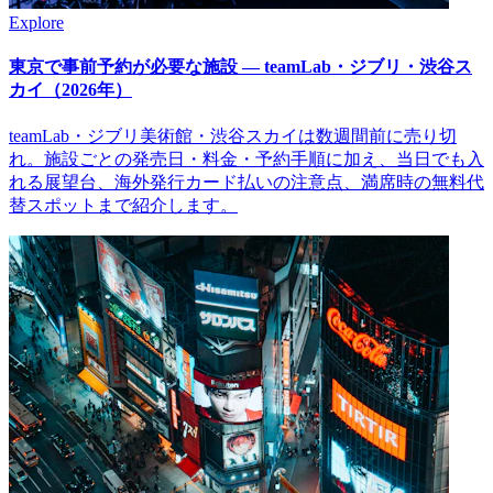
Explore
東京で事前予約が必要な施設 — teamLab・ジブリ・渋谷ス
カイ（2026年）
teamLab・ジブリ美術館・渋谷スカイは数週間前に売り切
れ。施設ごとの発売日・料金・予約手順に加え、当日でも入
れる展望台、海外発行カード払いの注意点、満席時の無料代
替スポットまで紹介します。