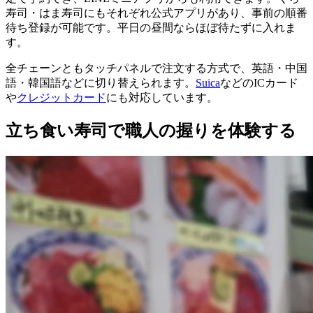
寿司・はま寿司にもそれぞれ公式アプリがあり、事前の順番
待ち登録が可能です。平日の昼間ならほぼ待たずに入れま
す。
全チェーンともタッチパネルで注文する方式で、英語・中国
語・韓国語などに切り替えられます。
Suica
などのICカード
や
クレジットカード
にも対応しています。
立ち食い寿司で職人の握りを体験する