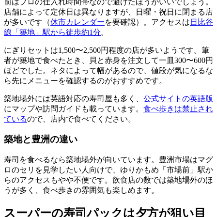
前はプロの仕入れ時間帯なので避けたほうがいいでしょう。
店舗によって定休日は異なりますが、日曜・祝日に閉まる店
が多いです（
休市カレンダー
を要確認）。アクセスは
日比谷
線「築地」駅から徒歩約1分
。
にぎりセットは1,500〜2,500円程度の店が多いようです。筆
者が築地で食べたとき、貝と赤身を注文して一皿300〜600円
ほどでした。ネタによって幅があるので、値段が気になるな
ら先にメニューを確認するのがおすすめです。
築地場外には英語対応の寿司屋も多く、
公式サイトの英語版
にマップや訪問ガイドも載っています。
食べ歩きは禁止され
ている
ので、店内で食べてください。
築地と豊洲の違い
寿司を食べるなら築地場外が向いています。豊洲市場はマグ
ロのセリを見学したい人向けで、ゆりかもめ「市場前」駅か
らのアクセスもやや不便です。飲食店の数では築地場外のほ
うが多く、食べ歩きの雰囲気も楽しめます。
スーパーの寿司パックは夕方が狙い目