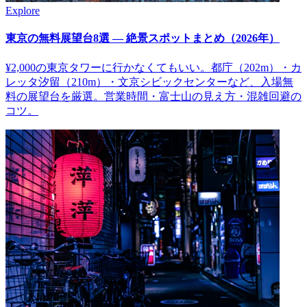
Explore
東京の無料展望台8選 — 絶景スポットまとめ（2026年）
¥2,000の東京タワーに行かなくてもいい。都庁（202m）・カ
レッタ汐留（210m）・文京シビックセンターなど、入場無
料の展望台を厳選。営業時間・富士山の見え方・混雑回避の
コツ。