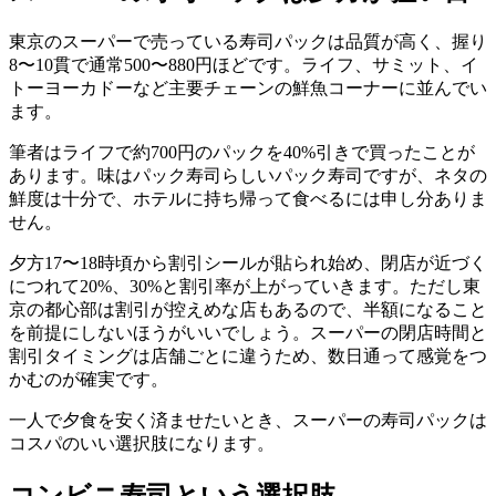
東京のスーパーで売っている寿司パックは品質が高く、握り
8〜10貫で通常500〜880円ほどです。ライフ、サミット、イ
トーヨーカドーなど主要チェーンの鮮魚コーナーに並んでい
ます。
筆者はライフで約700円のパックを40%引きで買ったことが
あります。味はパック寿司らしいパック寿司ですが、ネタの
鮮度は十分で、ホテルに持ち帰って食べるには申し分ありま
せん。
夕方17〜18時頃から割引シールが貼られ始め、閉店が近づく
につれて20%、30%と割引率が上がっていきます。ただし東
京の都心部は割引が控えめな店もあるので、半額になること
を前提にしないほうがいいでしょう。スーパーの閉店時間と
割引タイミングは店舗ごとに違うため、数日通って感覚をつ
かむのが確実です。
一人で夕食を安く済ませたいとき、スーパーの寿司パックは
コスパのいい選択肢になります。
コンビニ寿司という選択肢