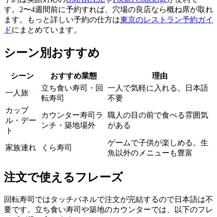
す。2〜4週間前に予約すれば、穴場の良店なら概ね席が取れ
ます。もっと詳しい予約の仕方は
東京のレストラン予約ガイ
ド
にまとめています。
シーン別おすすめ
シーン
おすすめ業態
理由
立ち食い寿司・回
一人で気軽に入れる。日本語
一人旅
転寿司
不要
カップ
カウンター寿司ラ
職人の目の前で食べる雰囲気
ル・デー
ンチ・築地場外
がある
ト
ゲームで子供が楽しめる。生
家族連れ
くら寿司
魚以外のメニューも豊富
注文で使えるフレーズ
回転寿司ではタッチパネルで注文が完結するので日本語は不
要です。立ち食い寿司や築地のカウンターでは、以下のフレ