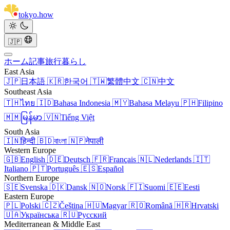
tokyo
.
how
🇯🇵
ホーム
記事
旅行
暮らし
East Asia
🇯🇵
日本語
🇰🇷
한국어
🇹🇼
繁體中文
🇨🇳
中文
Southeast Asia
🇹🇭
ไทย
🇮🇩
Bahasa Indonesia
🇲🇾
Bahasa Melayu
🇵🇭
Filipino
🇲🇲
မြန်မာ
🇻🇳
Tiếng Việt
South Asia
🇮🇳
हिन्दी
🇧🇩
বাংলা
🇳🇵
नेपाली
Western Europe
🇬🇧
English
🇩🇪
Deutsch
🇫🇷
Français
🇳🇱
Nederlands
🇮🇹
Italiano
🇵🇹
Português
🇪🇸
Español
Northern Europe
🇸🇪
Svenska
🇩🇰
Dansk
🇳🇴
Norsk
🇫🇮
Suomi
🇪🇪
Eesti
Eastern Europe
🇵🇱
Polski
🇨🇿
Čeština
🇭🇺
Magyar
🇷🇴
Română
🇭🇷
Hrvatski
🇺🇦
Українська
🇷🇺
Русский
Mediterranean & Middle East