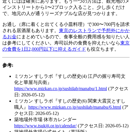
近くにほぼ確実にあります。もう一つの方法は、観光地のメ
インストリートから1〜2ブロック入ること。少し歩くだけ
で、地元の人が通うリーズナブルな店が見つかります。
お通し（席に着くと出てくる小皿料理）で300〜700円を請求
される居酒屋もあります。
東京のレストランで予想外にかか
るお金
にまとめているので、食事全般の費用感を知りたい人
は参考にしてください。寿司以外の食費を抑えたいなら
東京
の食費を1日2,000円以下に抑えるガイド
も役立ちます。
参考:
ミツカン すしラボ『すしの歴史(4) 江戸の握り寿司文
化と華屋与兵衛』
https://www.mizkan.co.jp/sushilab/manabu/1.html
(アクセス
日: 2026-05-12)
ミツカン すしラボ『すしの歴史(6) 関東大震災とすし
職人』
https://www.mizkan.co.jp/sushilab/manabu/6.html
(ア
クセス日: 2026-05-12)
築地場外市場 休市カレンダー
https://www.tsukiji.or.jp/calendar/
(アクセス日: 2026-05-12)
築地場外市場公式サイト（英語版）