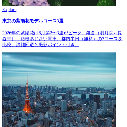
Explore
東京の紫陽花モデルコース3選
2026年の紫陽花は6月第2〜3週がピーク。鎌倉（明月院vs長
谷寺）、箱根あじさい電車、都内半日（無料）の3コースを
比較。混雑回避と撮影ポイント付き。