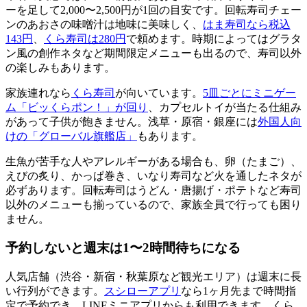
ーを足して2,000〜2,500円が1回の目安です。回転寿司チェー
ンのあおさの味噌汁は地味に美味しく、
はま寿司なら税込
143円
、
くら寿司は280円
で頼めます。時期によってはグラタ
ン風の創作ネタなど期間限定メニューも出るので、寿司以外
の楽しみもあります。
家族連れなら
くら寿司
が向いています。
5皿ごとにミニゲー
ム「ビッくらポン！」が回り
、カプセルトイが当たる仕組み
があって子供が飽きません。浅草・原宿・銀座には
外国人向
けの「グローバル旗艦店」
もあります。
生魚が苦手な人やアレルギーがある場合も、卵（たまご）、
えびの炙り、かっぱ巻き、いなり寿司など火を通したネタが
必ずあります。回転寿司はうどん・唐揚げ・ポテトなど寿司
以外のメニューも揃っているので、家族全員で行っても困り
ません。
予約しないと週末は1〜2時間待ちになる
人気店舗（渋谷・新宿・秋葉原など観光エリア）は週末に長
い行列ができます。
スシローアプリ
なら1ヶ月先まで時間指
定で予約でき、LINEミニアプリからも利用できます。くら