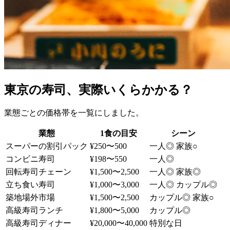
東京の寿司、実際いくらかかる？
業態ごとの価格帯を一覧にしました。
業態
1食の目安
シーン
スーパーの割引パック
¥250〜500
一人◎ 家族○
コンビニ寿司
¥198〜550
一人◎
回転寿司チェーン
¥1,500〜2,500
一人◎ 家族◎
立ち食い寿司
¥1,000〜3,000
一人◎ カップル◎
築地場外市場
¥1,500〜2,500
カップル◎ 家族○
高級寿司ランチ
¥1,800〜5,000
カップル◎
高級寿司ディナー
¥20,000〜40,000
特別な日