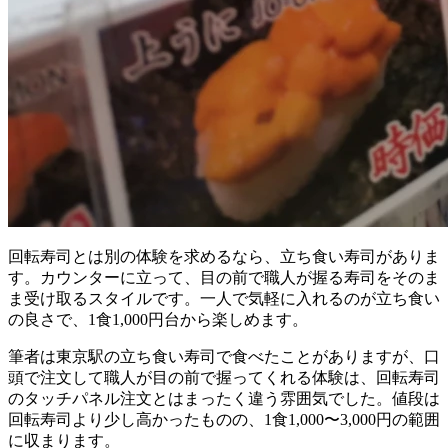
回転寿司とは別の体験を求めるなら、立ち食い寿司がありま
す。カウンターに立って、目の前で職人が握る寿司をそのま
ま受け取るスタイルです。一人で気軽に入れるのが立ち食い
の良さで、1食1,000円台から楽しめます。
筆者は東京駅の立ち食い寿司で食べたことがありますが、口
頭で注文して職人が目の前で握ってくれる体験は、回転寿司
のタッチパネル注文とはまったく違う雰囲気でした。値段は
回転寿司より少し高かったものの、1食1,000〜3,000円の範囲
に収まります。