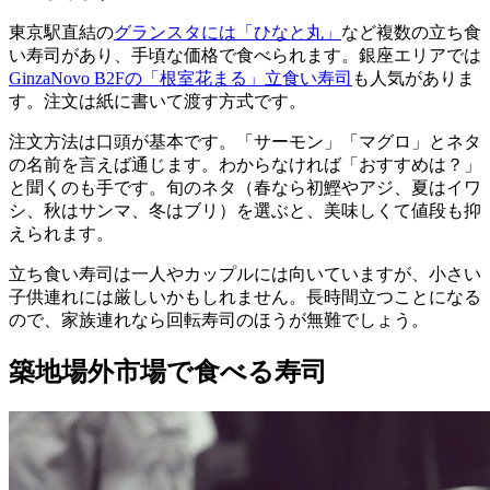
東京駅直結の
グランスタには「ひなと丸」
など複数の立ち食
い寿司があり、手頃な価格で食べられます。銀座エリアでは
GinzaNovo B2Fの「根室花まる」立食い寿司
も人気がありま
す。注文は紙に書いて渡す方式です。
注文方法は口頭が基本です。「サーモン」「マグロ」とネタ
の名前を言えば通じます。わからなければ「おすすめは？」
と聞くのも手です。旬のネタ（春なら初鰹やアジ、夏はイワ
シ、秋はサンマ、冬はブリ）を選ぶと、美味しくて値段も抑
えられます。
立ち食い寿司は一人やカップルには向いていますが、小さい
子供連れには厳しいかもしれません。長時間立つことになる
ので、家族連れなら回転寿司のほうが無難でしょう。
築地場外市場で食べる寿司