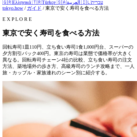
🇬🇷
Ελληνικά
🇹🇷
Türkçe
🇸🇦
العربية
🇮🇱
עברית
tokyo.how
/
ガイド
/
東京で安く寿司を食べる方法
E X P L O R E
東京で安く寿司を食べる方法
回転寿司1皿110円、立ち食い寿司1食1,000円台、スーパーの
夕方割引パック400円。東京の寿司は業態で価格帯が大きく
異なる。回転寿司チェーン4社の比較、立ち食い寿司の注文
方法、築地場外の歩き方、高級寿司のランチ攻略まで、一人
旅・カップル・家族連れのシーン別に紹介する。