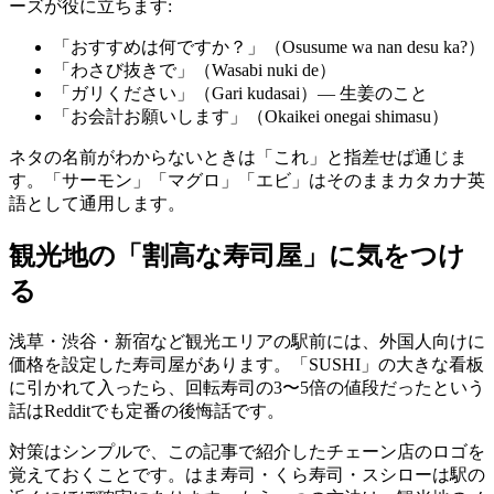
ーズが役に立ちます:
「おすすめは何ですか？」（Osusume wa nan desu ka?）
「わさび抜きで」（Wasabi nuki de）
「ガリください」（Gari kudasai）— 生姜のこと
「お会計お願いします」（Okaikei onegai shimasu）
ネタの名前がわからないときは「これ」と指差せば通じま
す。「サーモン」「マグロ」「エビ」はそのままカタカナ英
語として通用します。
観光地の「割高な寿司屋」に気をつけ
る
浅草・渋谷・新宿など観光エリアの駅前には、外国人向けに
価格を設定した寿司屋があります。「SUSHI」の大きな看板
に引かれて入ったら、回転寿司の3〜5倍の値段だったという
話はRedditでも定番の後悔話です。
対策はシンプルで、この記事で紹介したチェーン店のロゴを
覚えておくことです。はま寿司・くら寿司・スシローは駅の