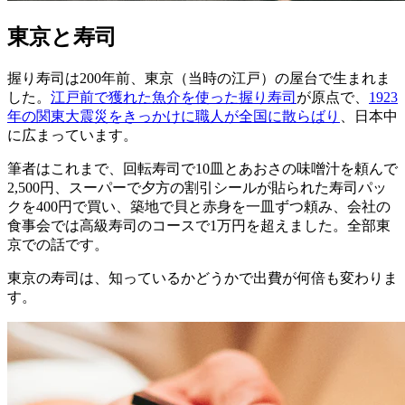
東京と寿司
握り寿司は200年前、東京（当時の江戸）の屋台で生まれま
した。
江戸前で獲れた魚介を使った握り寿司
が原点で、
1923
年の関東大震災をきっかけに職人が全国に散らばり
、日本中
に広まっています。
筆者はこれまで、回転寿司で10皿とあおさの味噌汁を頼んで
2,500円、スーパーで夕方の割引シールが貼られた寿司パッ
クを400円で買い、築地で貝と赤身を一皿ずつ頼み、会社の
食事会では高級寿司のコースで1万円を超えました。全部東
京での話です。
東京の寿司は、知っているかどうかで出費が何倍も変わりま
す。