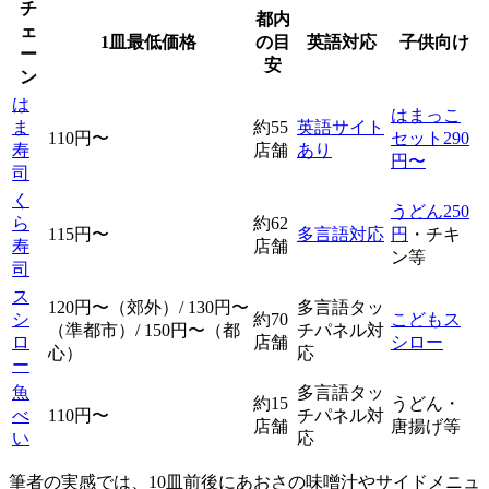
チ
都内
ェ
1皿最低価格
の目
英語対応
子供向け
ー
安
ン
は
はまっこ
ま
約55
英語サイト
110円〜
セット290
寿
店舗
あり
円〜
司
く
うどん250
ら
約62
115円〜
多言語対応
円
・チキ
寿
店舗
ン等
司
ス
120円〜（郊外）/ 130円〜
多言語タッ
シ
約70
こどもス
（準都市）/ 150円〜（都
チパネル対
ロ
店舗
シロー
心）
応
ー
魚
多言語タッ
約15
うどん・
べ
110円〜
チパネル対
店舗
唐揚げ等
い
応
筆者の実感では、10皿前後にあおさの味噌汁やサイドメニュ