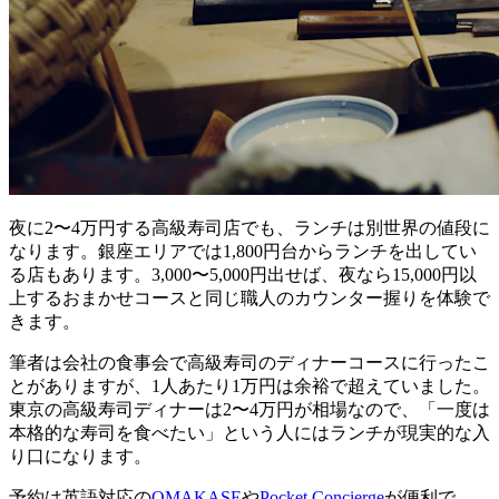
夜に2〜4万円する高級寿司店でも、ランチは別世界の値段に
なります。銀座エリアでは1,800円台からランチを出してい
る店もあります。3,000〜5,000円出せば、夜なら15,000円以
上するおまかせコースと同じ職人のカウンター握りを体験で
きます。
筆者は会社の食事会で高級寿司のディナーコースに行ったこ
とがありますが、1人あたり1万円は余裕で超えていました。
東京の高級寿司ディナーは2〜4万円が相場なので、「一度は
本格的な寿司を食べたい」という人にはランチが現実的な入
り口になります。
予約は英語対応の
OMAKASE
や
Pocket Concierge
が便利で