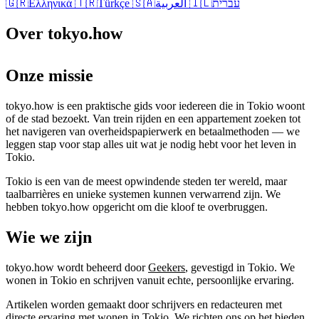
🇬🇷
Ελληνικά
🇹🇷
Türkçe
🇸🇦
العربية
🇮🇱
עברית
Over tokyo.how
Onze missie
tokyo.how is een praktische gids voor iedereen die in Tokio woont
of de stad bezoekt. Van trein rijden en een appartement zoeken tot
het navigeren van overheidspapierwerk en betaalmethoden — we
leggen stap voor stap alles uit wat je nodig hebt voor het leven in
Tokio.
Tokio is een van de meest opwindende steden ter wereld, maar
taalbarrières en unieke systemen kunnen verwarrend zijn. We
hebben tokyo.how opgericht om die kloof te overbruggen.
Wie we zijn
tokyo.how wordt beheerd door
Geekers
, gevestigd in Tokio. We
wonen in Tokio en schrijven vanuit echte, persoonlijke ervaring.
Artikelen worden gemaakt door schrijvers en redacteuren met
directe ervaring met wonen in Tokio. We richten ons op het bieden