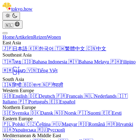
tokyo
.
how
🇳🇱
Home
Artikelen
Reizen
Wonen
East Asia
🇯🇵
日本語
🇰🇷
한국어
🇹🇼
繁體中文
🇨🇳
中文
Southeast Asia
🇹🇭
ไทย
🇮🇩
Bahasa Indonesia
🇲🇾
Bahasa Melayu
🇵🇭
Filipino
🇲🇲
မြန်မာ
🇻🇳
Tiếng Việt
South Asia
🇮🇳
हिन्दी
🇧🇩
বাংলা
🇳🇵
नेपाली
Western Europe
🇬🇧
English
🇩🇪
Deutsch
🇫🇷
Français
🇳🇱
Nederlands
🇮🇹
Italiano
🇵🇹
Português
🇪🇸
Español
Northern Europe
🇸🇪
Svenska
🇩🇰
Dansk
🇳🇴
Norsk
🇫🇮
Suomi
🇪🇪
Eesti
Eastern Europe
🇵🇱
Polski
🇨🇿
Čeština
🇭🇺
Magyar
🇷🇴
Română
🇭🇷
Hrvatski
🇺🇦
Українська
🇷🇺
Русский
Mediterranean & Middle East