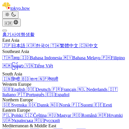
tokyo
.
how
🇰🇷
홈
기사
여행
생활
East Asia
🇯🇵
日本語
🇰🇷
한국어
🇹🇼
繁體中文
🇨🇳
中文
Southeast Asia
🇹🇭
ไทย
🇮🇩
Bahasa Indonesia
🇲🇾
Bahasa Melayu
🇵🇭
Filipino
🇲🇲
မြန်မာ
🇻🇳
Tiếng Việt
South Asia
🇮🇳
हिन्दी
🇧🇩
বাংলা
🇳🇵
नेपाली
Western Europe
🇬🇧
English
🇩🇪
Deutsch
🇫🇷
Français
🇳🇱
Nederlands
🇮🇹
Italiano
🇵🇹
Português
🇪🇸
Español
Northern Europe
🇸🇪
Svenska
🇩🇰
Dansk
🇳🇴
Norsk
🇫🇮
Suomi
🇪🇪
Eesti
Eastern Europe
🇵🇱
Polski
🇨🇿
Čeština
🇭🇺
Magyar
🇷🇴
Română
🇭🇷
Hrvatski
🇺🇦
Українська
🇷🇺
Русский
Mediterranean & Middle East