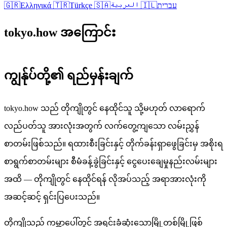
🇬🇷
Ελληνικά
🇹🇷
Türkçe
🇸🇦
العربية
🇮🇱
עברית
tokyo.how အကြောင်း
ကျွန်ုပ်တို့၏ ရည်မှန်းချက်
tokyo.how သည် တိုကျိုတွင် နေထိုင်သူ သို့မဟုတ် လာရောက်
လည်ပတ်သူ အားလုံးအတွက် လက်တွေ့ကျသော လမ်းညွှန်
စာတမ်းဖြစ်သည်။ ရထားစီးခြင်းနှင့် တိုက်ခန်းရှာဖွေခြင်းမှ အစိုးရ
စာရွက်စာတမ်းများ စီမံခန့်ခွဲခြင်းနှင့် ငွေပေးချေမှုနည်းလမ်းများ
အထိ — တိုကျိုတွင် နေထိုင်ရန် လိုအပ်သည့် အရာအားလုံးကို
အဆင့်ဆင့် ရှင်းပြပေးသည်။
တိုကျိုသည် ကမ္ဘာပေါ်တွင် အရင်းခံဆုံးသောမြို့တစ်မြို့ဖြစ်