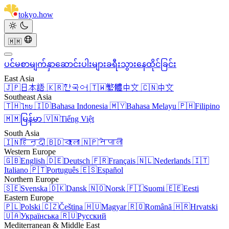
tokyo
.
how
🇲🇲
ပင်မစာမျက်နှာ
ဆောင်းပါးများ
ခရီးသွား
နေထိုင်ခြင်း
East Asia
🇯🇵
日本語
🇰🇷
한국어
🇹🇼
繁體中文
🇨🇳
中文
Southeast Asia
🇹🇭
ไทย
🇮🇩
Bahasa Indonesia
🇲🇾
Bahasa Melayu
🇵🇭
Filipino
🇲🇲
မြန်မာ
🇻🇳
Tiếng Việt
South Asia
🇮🇳
हिन्दी
🇧🇩
বাংলা
🇳🇵
नेपाली
Western Europe
🇬🇧
English
🇩🇪
Deutsch
🇫🇷
Français
🇳🇱
Nederlands
🇮🇹
Italiano
🇵🇹
Português
🇪🇸
Español
Northern Europe
🇸🇪
Svenska
🇩🇰
Dansk
🇳🇴
Norsk
🇫🇮
Suomi
🇪🇪
Eesti
Eastern Europe
🇵🇱
Polski
🇨🇿
Čeština
🇭🇺
Magyar
🇷🇴
Română
🇭🇷
Hrvatski
🇺🇦
Українська
🇷🇺
Русский
Mediterranean & Middle East