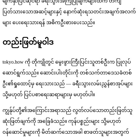
မျက်နှာပြင်ဆိုင်ရာ ခရီးသွားအကြံပြုချက်များထက် တိကျ
ပြတ်သားသောအဆင့်များနှင့် နောက်ဆုံးရသတင်းအချက်အလက်
များ ပေးရေးသားရန် အဓိကဦးစားပေးသည်။
တည်းဖြတ်မူဝါဒ
tokyo.how ကို တိုကျိုတွင် မွေးဖွားကြီးပြင်းသူတစ်ဦးက ပြုလုပ်
ဆောင်ရွက်သည်။ ဆောင်းပါးတိုင်းကို တစ်သက်တာဒေသခံတစ်
ဦး၏ရှုထောင့်မှ ရေးသားသည် — ခရီးသွားလမ်းညွှန်စာအုပ်များ
သို့မဟုတ် ပြင်ပစာရေးဆရာများမှ မဟုတ်ပါ။
ကျွန်ုပ်တို့၏အကြောင်းအရာသည် လွတ်လပ်သောတည်းဖြတ်သူ
ဆုံးဖြတ်ချက်ကို အခြေခံသည်။ ကုန်ပစ္စည်းများ သို့မဟုတ်
ဝန်ဆောင်မှုများကို မိတ်ဆက်သောအခါ စာဖတ်သူများအတွက်