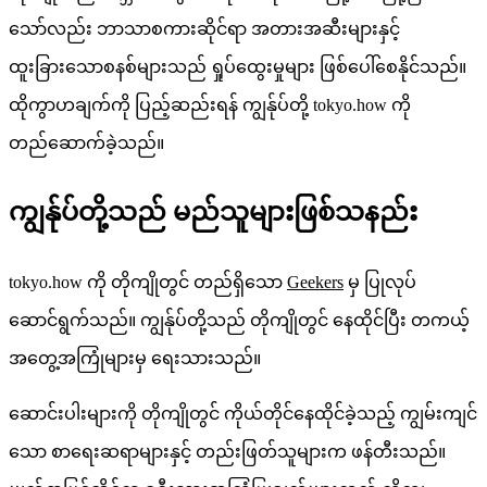
သော်လည်း ဘာသာစကားဆိုင်ရာ အတားအဆီးများနှင့်
ထူးခြားသောစနစ်များသည် ရှုပ်ထွေးမှုများ ဖြစ်ပေါ်စေနိုင်သည်။
ထိုကွာဟချက်ကို ပြည့်ဆည်းရန် ကျွန်ုပ်တို့ tokyo.how ကို
တည်ဆောက်ခဲ့သည်။
ကျွန်ုပ်တို့သည် မည်သူများဖြစ်သနည်း
tokyo.how ကို တိုကျိုတွင် တည်ရှိသော
Geekers
မှ ပြုလုပ်
ဆောင်ရွက်သည်။ ကျွန်ုပ်တို့သည် တိုကျိုတွင် နေထိုင်ပြီး တကယ့်
အတွေ့အကြုံများမှ ရေးသားသည်။
ဆောင်းပါးများကို တိုကျိုတွင် ကိုယ်တိုင်နေထိုင်ခဲ့သည့် ကျွမ်းကျင်
သော စာရေးဆရာများနှင့် တည်းဖြတ်သူများက ဖန်တီးသည်။