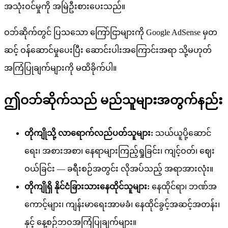
အသုံးဝင်မှုကို အမြဲဦးစားပေးသည်။
ဝဘ်ဆိုက်တွင် ပြသသော ကြော်ငြာများကို Google AdSense မှတ
ဆင့် ဝန်ဆောင်မှုပေးပြီး ဆောင်းပါးအကြောင်းအရာ သို့မဟုတ်
အကြံပြုချက်များကို မထိခိုက်ပါ။
ဤဝဘ်ဆိုက်သည် မည်သူများအတွက်နည်း
တိုကျိုသို့ လာရောက်လည်ပတ်သူများ:
သယ်ယူပို့ဆောင်
ရေး၊ အစားအစာ၊ နေရာများကြည့်ရှုခြင်း၊ ကျင့်ဝတ်၊ ဈေး
ဝယ်ခြင်း — ခရီးစဉ်အတွင်း လိုအပ်သည့် အရာအားလုံး။
တိုကျိုရှိ နိုင်ငံခြားသားနေထိုင်သူများ:
နေထိုင်ရာ၊ ဘဏ်အ
ကောင့်များ၊ ကျန်းမာရေးအာမခံ၊ နေထိုင်ခွင့်အဆင့်အတန်း၊
နှင့် နေ့စဉ်ဘဝအကြံပြုချက်များ။