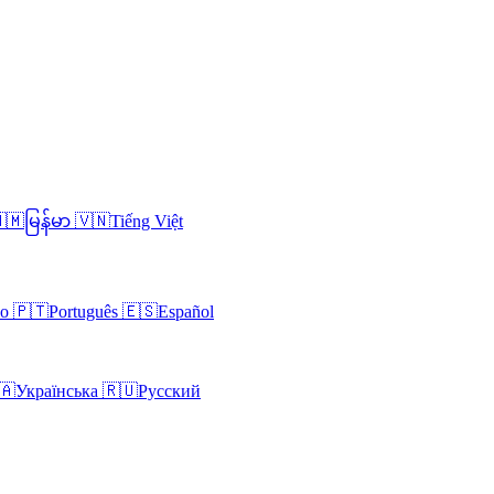
🇲
မြန်မာ
🇻🇳
Tiếng Việt
no
🇵🇹
Português
🇪🇸
Español
🇦
Українська
🇷🇺
Русский