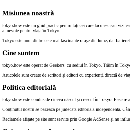
Misiunea noastră
tokyo.how este un ghid practic pentru toți cei care locuiesc sau vizit
ai nevoie pentru viața în Tokyo.
Tokyo este unul dintre cele mai fascinante orașe din lume, dar barierel
Cine suntem
tokyo.how este operat de
Geekers
, cu sediul în Tokyo. Trăim în Tokyo 
Articolele sunt create de scriitori și editori cu experiență directă de vi
Politica editorială
tokyo.how este condus de cineva născut și crescut în Tokyo. Fiecare arti
Conținutul nostru se bazează pe judecată editorială independentă. Când 
Reclamele afișate pe site sunt servite prin Google AdSense și nu influ