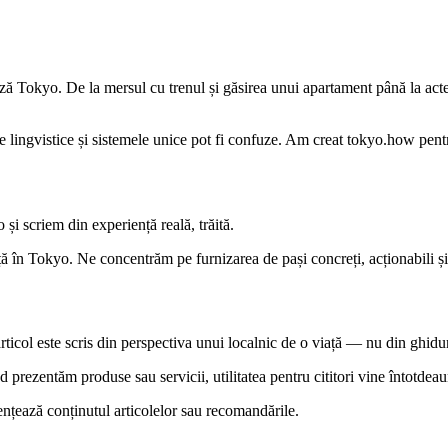
ează Tokyo. De la mersul cu trenul și găsirea unui apartament până la a
e lingvistice și sistemele unice pot fi confuze. Am creat tokyo.how pent
și scriem din experiență reală, trăită.
ață în Tokyo. Ne concentrăm pe furnizarea de pași concreți, acționabili și 
col este scris din perspectiva unui localnic de o viață — nu din ghiduri t
prezentăm produse sau servicii, utilitatea pentru cititori vine întotdea
ențează conținutul articolelor sau recomandările.