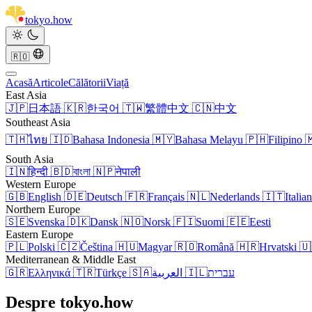
tokyo
.
how
🇷🇴
Acasă
Articole
Călătorii
Viață
East Asia
🇯🇵
日本語
🇰🇷
한국어
🇹🇼
繁體中文
🇨🇳
中文
Southeast Asia
🇹🇭
ไทย
🇮🇩
Bahasa Indonesia
🇲🇾
Bahasa Melayu
🇵🇭
Filipino

South Asia
🇮🇳
हिन्दी
🇧🇩
বাংলা
🇳🇵
नेपाली
Western Europe
🇬🇧
English
🇩🇪
Deutsch
🇫🇷
Français
🇳🇱
Nederlands
🇮🇹
Italia
Northern Europe
🇸🇪
Svenska
🇩🇰
Dansk
🇳🇴
Norsk
🇫🇮
Suomi
🇪🇪
Eesti
Eastern Europe
🇵🇱
Polski
🇨🇿
Čeština
🇭🇺
Magyar
🇷🇴
Română
🇭🇷
Hrvatski
🇺
Mediterranean & Middle East
🇬🇷
Ελληνικά
🇹🇷
Türkçe
🇸🇦
العربية
🇮🇱
עברית
Despre tokyo.how