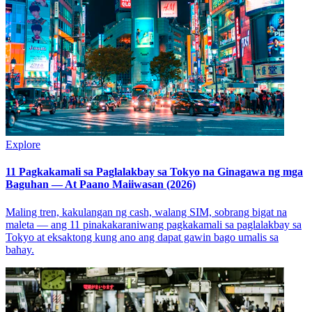
Explore
11 Pagkakamali sa Paglalakbay sa Tokyo na Ginagawa ng mga
Baguhan — At Paano Maiiwasan (2026)
Maling tren, kakulangan ng cash, walang SIM, sobrang bigat na
maleta — ang 11 pinakakaraniwang pagkakamali sa paglalakbay sa
Tokyo at eksaktong kung ano ang dapat gawin bago umalis sa
bahay.