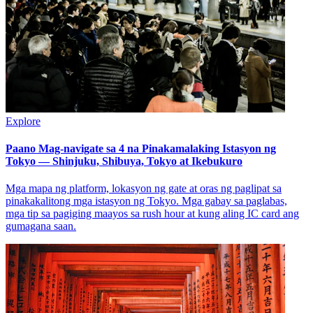
Explore
Paano Mag-navigate sa 4 na Pinakamalaking Istasyon ng
Tokyo — Shinjuku, Shibuya, Tokyo at Ikebukuro
Mga mapa ng platform, lokasyon ng gate at oras ng paglipat sa
pinakakalitong mga istasyon ng Tokyo. Mga gabay sa paglabas,
mga tip sa pagiging maayos sa rush hour at kung aling IC card ang
gumagana saan.