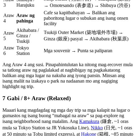
3
Harajuku
→ Omotesando (表参道) → Shibuya (渋谷)
Cafe sa kapitbahayan → Balikan ang
Araw
Araw ng
paboritong lugar o subukan ang isang onsen
4
pahinga
facility
Akihabara /
Tsukiji Outer Market (築地場外市場) →
Araw
Ginza /
5
Ginza (銀座) pasyal → Akihabara (秋葉原)
Tsukiji
Araw
Tokyo
Mga souvenir → Punta sa paliparan
6
Station
Ang Araw 4 ang susi. Pinapahintulutan ka nitong mag-recover mula
sa tatlong araw ng paglalakad at nagbibigay ng pagkakataong
balikan ang mga lugar na nakuha ang iyong pansin. Minsan ang
isang maliit na izakaya o park na nadaanan mo ang nagiging
highlight ng trip.
7 Gabi / 8+ Araw (Relaxed)
Maaari kang magdagdag ng mga day trip sa mga kalapit na lugar o
gumastos ng isang buong “mabagal na araw” sa pag-explore ng
isang neighborhood nang malalim. Ang
Kamakura
(鎌倉, ~1 oras
mula sa Tokyo Station sa JR Yokosuka Line),
Nikko
(日光, ~1 oras
at 50 minuto sa Tobu limited express), at
Hakone
(箱根, ~85 minuto