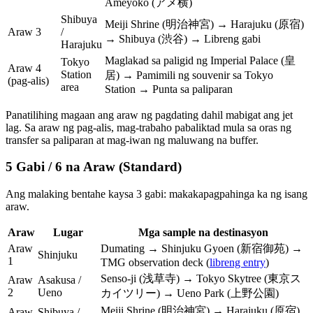
Ameyoko (アメ横)
Shibuya
Meiji Shrine (明治神宮) → Harajuku (原宿)
Araw 3
/
→ Shibuya (渋谷) → Libreng gabi
Harajuku
Maglakad sa paligid ng Imperial Palace (皇
Tokyo
Araw 4
Station
居) → Pamimili ng souvenir sa Tokyo
(pag-alis)
area
Station → Punta sa paliparan
Panatilihing magaan ang araw ng pagdating dahil mabigat ang jet
lag. Sa araw ng pag-alis, mag-trabaho pabaliktad mula sa oras ng
transfer sa paliparan at mag-iwan ng maluwang na buffer.
5 Gabi / 6 na Araw (Standard)
Ang malaking bentahe kaysa 3 gabi: makakapagpahinga ka ng isang
araw.
Araw
Lugar
Mga sample na destinasyon
Araw
Dumating → Shinjuku Gyoen (新宿御苑) →
Shinjuku
1
TMG observation deck (
libreng entry
)
Senso-ji (浅草寺) → Tokyo Skytree (東京ス
Araw
Asakusa /
2
Ueno
カイツリー) → Ueno Park (上野公園)
Meiji Shrine (明治神宮) → Harajuku (原宿)
Araw
Shibuya /