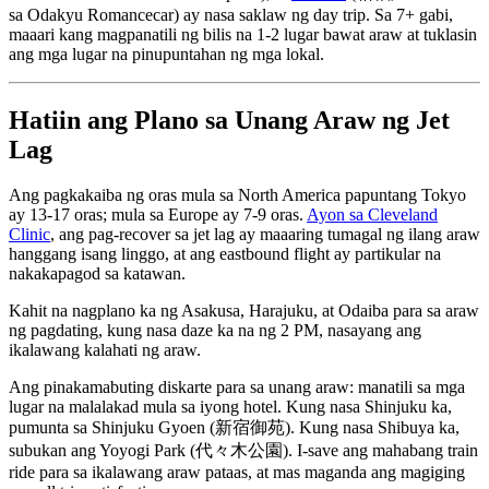
sa Odakyu Romancecar) ay nasa saklaw ng day trip. Sa 7+ gabi,
maaari kang magpanatili ng bilis na 1-2 lugar bawat araw at tuklasin
ang mga lugar na pinupuntahan ng mga lokal.
Hatiin ang Plano sa Unang Araw ng Jet
Lag
Ang pagkakaiba ng oras mula sa North America papuntang Tokyo
ay 13-17 oras; mula sa Europe ay 7-9 oras.
Ayon sa Cleveland
Clinic
, ang pag-recover sa jet lag ay maaaring tumagal ng ilang araw
hanggang isang linggo, at ang eastbound flight ay partikular na
nakakapagod sa katawan.
Kahit na nagplano ka ng Asakusa, Harajuku, at Odaiba para sa araw
ng pagdating, kung nasa daze ka na ng 2 PM, nasayang ang
ikalawang kalahati ng araw.
Ang pinakamabuting diskarte para sa unang araw: manatili sa mga
lugar na malalakad mula sa iyong hotel. Kung nasa Shinjuku ka,
pumunta sa Shinjuku Gyoen (新宿御苑). Kung nasa Shibuya ka,
subukan ang Yoyogi Park (代々木公園). I-save ang mahabang train
ride para sa ikalawang araw pataas, at mas maganda ang magiging