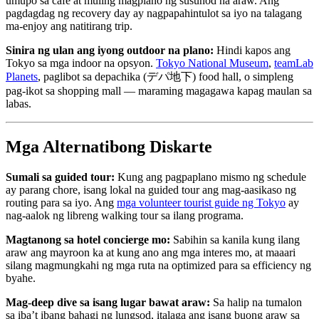
umupo sa cafe at muling magplano ng susunod na araw. Ang
pagdagdag ng recovery day ay nagpapahintulot sa iyo na talagang
ma-enjoy ang natitirang trip.
Sinira ng ulan ang iyong outdoor na plano:
Hindi kapos ang
Tokyo sa mga indoor na opsyon.
Tokyo National Museum
,
teamLab
Planets
, paglibot sa depachika (デパ地下) food hall, o simpleng
pag-ikot sa shopping mall — maraming magagawa kapag maulan sa
labas.
Mga Alternatibong Diskarte
Sumali sa guided tour:
Kung ang pagpaplano mismo ng schedule
ay parang chore, isang lokal na guided tour ang mag-aasikaso ng
routing para sa iyo. Ang
mga volunteer tourist guide ng Tokyo
ay
nag-aalok ng libreng walking tour sa ilang programa.
Magtanong sa hotel concierge mo:
Sabihin sa kanila kung ilang
araw ang mayroon ka at kung ano ang mga interes mo, at maaari
silang magmungkahi ng mga ruta na optimized para sa efficiency ng
byahe.
Mag-deep dive sa isang lugar bawat araw:
Sa halip na tumalon
sa iba’t ibang bahagi ng lungsod, italaga ang isang buong araw sa