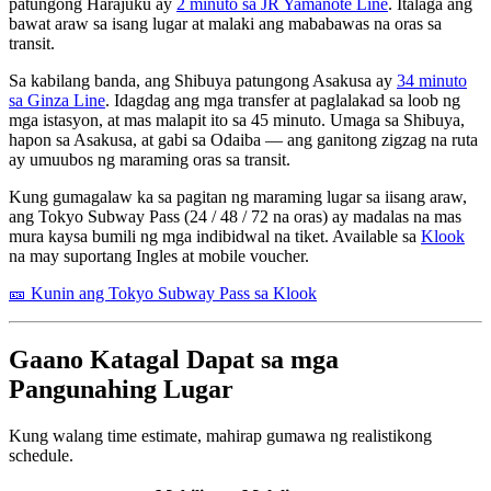
patungong Harajuku ay
2 minuto sa JR Yamanote Line
. Italaga ang
bawat araw sa isang lugar at malaki ang mababawas na oras sa
transit.
Sa kabilang banda, ang Shibuya patungong Asakusa ay
34 minuto
sa Ginza Line
. Idagdag ang mga transfer at paglalakad sa loob ng
mga istasyon, at mas malapit ito sa 45 minuto. Umaga sa Shibuya,
hapon sa Asakusa, at gabi sa Odaiba — ang ganitong zigzag na ruta
ay umuubos ng maraming oras sa transit.
Kung gumagalaw ka sa pagitan ng maraming lugar sa iisang araw,
ang Tokyo Subway Pass (24 / 48 / 72 na oras) ay madalas na mas
mura kaysa bumili ng mga indibidwal na tiket. Available sa
Klook
na may suportang Ingles at mobile voucher.
🎫 Kunin ang Tokyo Subway Pass sa Klook
Gaano Katagal Dapat sa mga
Pangunahing Lugar
Kung walang time estimate, mahirap gumawa ng realistikong
schedule.