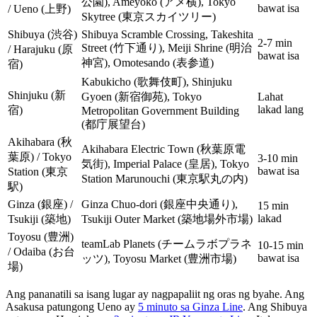
公園), Ameyoko (アメ横), Tokyo
bawat isa
/ Ueno (上野)
Skytree (東京スカイツリー)
Shibuya (渋谷)
Shibuya Scramble Crossing, Takeshita
2-7 min
Street (竹下通り), Meiji Shrine (明治
/ Harajuku (原
bawat isa
神宮), Omotesando (表参道)
宿)
Kabukicho (歌舞伎町), Shinjuku
Shinjuku (新
Gyoen (新宿御苑), Tokyo
Lahat
lakad lang
宿)
Metropolitan Government Building
(都庁展望台)
Akihabara (秋
Akihabara Electric Town (秋葉原電
葉原) / Tokyo
3-10 min
気街), Imperial Palace (皇居), Tokyo
bawat isa
Station (東京
Station Marunouchi (東京駅丸の内)
駅)
Ginza (銀座) /
Ginza Chuo-dori (銀座中央通り),
15 min
lakad
Tsukiji (築地)
Tsukiji Outer Market (築地場外市場)
Toyosu (豊洲)
teamLab Planets (チームラボプラネ
10-15 min
/ Odaiba (お台
bawat isa
ッツ), Toyosu Market (豊洲市場)
場)
Ang pananatili sa isang lugar ay nagpapaliit ng oras ng byahe. Ang
Asakusa patungong Ueno ay
5 minuto sa Ginza Line
. Ang Shibuya