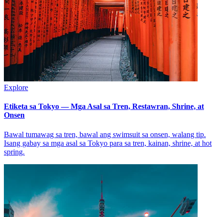
Explore
Etiketa sa Tokyo — Mga Asal sa Tren, Restawran, Shrine, at
Onsen
Bawal tumawag sa tren, bawal ang swimsuit sa onsen, walang tip.
Isang gabay sa mga asal sa Tokyo para sa tren, kainan, shrine, at hot
spring.