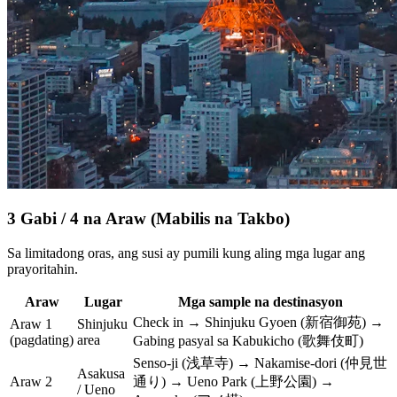
3 Gabi / 4 na Araw (Mabilis na Takbo)
Sa limitadong oras, ang susi ay pumili kung aling mga lugar ang
prayoritahin.
Araw
Lugar
Mga sample na destinasyon
Check in → Shinjuku Gyoen (新宿御苑) →
Araw 1
Shinjuku
(pagdating)
area
Gabing pasyal sa Kabukicho (歌舞伎町)
Senso-ji (浅草寺) → Nakamise-dori (仲見世
Asakusa
Araw 2
通り) → Ueno Park (上野公園) →
/ Ueno