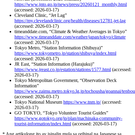
https://www.jnto.go.jp/news/press/20260121_monthly.html
(accessed: 2026-03-17)
Cleveland Clinic, “Jet Lag”
https://my.clevelandclinic.org/health/diseases/12781-jet-lag
(accessed: 2026-03-17)
timeanddate.com, “Climate & Weather Averages in Tokyo”
https://www.timeanddate.com/weather/japan/tokyo/climate
(accessed: 2026-03-17)
Tokyo Metro, “Station Information (Shibuya)”
https://www.tokyometro.jp/station/shibuya/index.html
(accessed: 2026-03-17)
JR East, “Station Information (Harajuku)”
https://www.jreast.co.jp/estation/stations/1577.html
(accessed:
2026-03-17)
Tokyo Metropolitan Government, “Observation Deck
Information”
https://www.zaimu.metro.tokyo.lg.jp/tochousha/goannai/tenbou
(accessed: 2026-03-17)
Tokyo National Museum
https://www.tnm.jp/
(accessed:
2026-03-17)
GO TOKYO, “Tokyo Volunteer Tourist Guides”
https://www.gotokyo.org/jp/plan/machinaka-community-
tourist-information/index.html
(accessed: 2026-03-17)
* Ang artikulong ito ay isinalin mula sa orihinal na Japanese sa