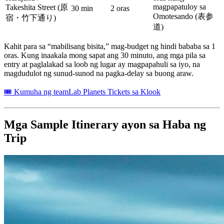
magpapatuloy sa
Takeshita Street (原
30 min
2 oras
Omotesando (表参
宿・竹下通り)
道)
Kahit para sa “mabilisang bisita,” mag-budget ng hindi bababa sa 1
oras. Kung inaakala mong sapat ang 30 minuto, ang mga pila sa
entry at paglalakad sa loob ng lugar ay magpapahuli sa iyo, na
magdudulot ng sunud-sunod na pagka-delay sa buong araw.
🎟 Kumuha ng teamLab Planets Tickets sa Klook
Mga Sample Itinerary ayon sa Haba ng
Trip