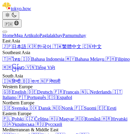
tokyo
.
how
🇵🇭
Home
Mga Artikulo
Paglalakbay
Pamumuhay
East Asia
🇯🇵
日本語
🇰🇷
한국어
🇹🇼
繁體中文
🇨🇳
中文
Southeast Asia
🇹🇭
ไทย
🇮🇩
Bahasa Indonesia
🇲🇾
Bahasa Melayu
🇵🇭
Filipino
🇲🇲
မြန်မာ
🇻🇳
Tiếng Việt
South Asia
🇮🇳
हिन्दी
🇧🇩
বাংলা
🇳🇵
नेपाली
Western Europe
🇬🇧
English
🇩🇪
Deutsch
🇫🇷
Français
🇳🇱
Nederlands
🇮🇹
Italiano
🇵🇹
Português
🇪🇸
Español
Northern Europe
🇸🇪
Svenska
🇩🇰
Dansk
🇳🇴
Norsk
🇫🇮
Suomi
🇪🇪
Eesti
Eastern Europe
🇵🇱
Polski
🇨🇿
Čeština
🇭🇺
Magyar
🇷🇴
Română
🇭🇷
Hrvatski
🇺🇦
Українська
🇷🇺
Русский
Mediterranean & Middle East