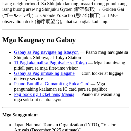
isang neighborhood. Sa Shinjuku lamang, maaari mong punuin ang
isang buong araw ng Shinjuku Gyoen (新宿御苑) → Golden Gai
(ゴールデン街) → Omoide Yokocho (思い出横丁) → TMG
observation deck (都庁展望台), lahat sa paglalakad lang.
Mga Kaugnay na Gabay
Gabay sa Pag-navigate ng Istasyon
— Paano mag-navigate sa
Shinjuku, Shibuya, at Tokyo Station
11 Pagkakamali sa Pagbiyahe sa Tokyo
— Mga karaniwang
pitfall para sa mga first-time visitor
Gabay sa Pag-iimbak ng Bagahe
— Coin locker at luggage
delivery service
Paano Bumili at Gumamit ng Suica Card
— Mga
pangunahing kaalaman sa IC card para sa paglibot
Pag-book ng Ticket nang Maaga
— Paano maiwasan ang
mga sold-out na atraksyon
Mga Sanggunian:
Japan National Tourism Organization (JNTO), “Visitor
Arrivals (December 2025 estimate)”