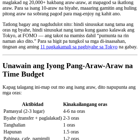
maglakad ng 20,000+ hakbang araw-araw, at mapagod sa ikatlong
araw. Para sa isang 10-araw na biyahe, maaaring gamitin ang huling
pitong araw na sobrang pagod para mag-enjoy ng kahit ano.
Tatlong bagay ang nagdudulot nito: hindi sinusukat nang tama ang
oras ng byahe, hindi sinusukat nang tama kung gaano kalawak ang
Tokyo, at FOMO — ang takot na mamiss dahil “pumunta na rin
naman ako dito.” Para sa higit pa tungkol sa mga di-inaasahan,
tingnan ang aming
11 pagkakamali sa pagbiyahe sa Tokyo
na gabay.
Unawain ang Iyong Pang-Araw-Araw na
Time Budget
Kapag talagang ini-map out mo ang isang araw, dito napupunta ang
mga oras:
Aktibidad
Kinakailangang oras
Pamasyal (2-3 lugar)
4-6 na oras
Byahe (transfer + paglalakad)
2-3 oras
Tanghalian
1 oras
Hapunan
1.5 oras
Pahinga, cafe, pamimili
1-2 oras