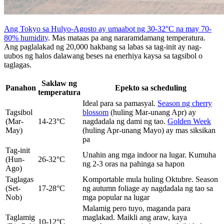
Ang Tokyo sa Hulyo-Agosto ay umaabot ng 30-32°C na may 70-
80% humidity
. Mas mataas pa ang nararamdamang temperatura.
Ang paglalakad ng 20,000 hakbang sa labas sa tag-init ay nag-
uubos ng halos dalawang beses na enerhiya kaysa sa tagsibol o
taglagas.
Saklaw ng
Panahon
Epekto sa scheduling
temperatura
Ideal para sa pamasyal.
Season ng cherry
Tagsibol
blossom
(huling Mar-unang Apr) ay
(Mar-
14-23°C
nagdadala ng dami ng tao.
Golden Week
May)
(huling Apr-unang Mayo) ay mas siksikan
pa
Tag-init
Unahin ang mga indoor na lugar. Kumuha
(Hun-
26-32°C
ng 2-3 oras na pahinga sa hapon
Ago)
Taglagas
Komportable mula huling Oktubre. Season
(Set-
17-28°C
ng autumn foliage ay nagdadala ng tao sa
Nob)
mga popular na lugar
Malamig pero tuyo, maganda para
Taglamig
maglakad. Maikli ang araw, kaya
10-12°C