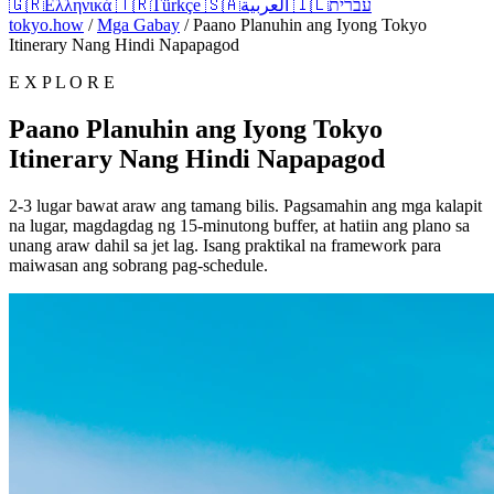
🇬🇷
Ελληνικά
🇹🇷
Türkçe
🇸🇦
العربية
🇮🇱
עברית
tokyo.how
/
Mga Gabay
/
Paano Planuhin ang Iyong Tokyo
Itinerary Nang Hindi Napapagod
E X P L O R E
Paano Planuhin ang Iyong Tokyo
Itinerary Nang Hindi Napapagod
2-3 lugar bawat araw ang tamang bilis. Pagsamahin ang mga kalapit
na lugar, magdagdag ng 15-minutong buffer, at hatiin ang plano sa
unang araw dahil sa jet lag. Isang praktikal na framework para
maiwasan ang sobrang pag-schedule.