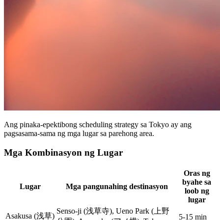
Ang pinaka-epektibong scheduling strategy sa Tokyo ay ang
pagsasama-sama ng mga lugar sa parehong area.
Mga Kombinasyon ng Lugar
Oras ng
byahe sa
Lugar
Mga pangunahing destinasyon
loob ng
lugar
Senso-ji (浅草寺), Ueno Park (上野
Asakusa (浅草)
5-15 min