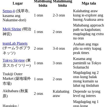
Mabilisang
Malalimang
Lugar
Mga tala
bisita
bisita
Senso-ji
(浅草寺,
Kalahating araw
1 oras
2-3 oras
kung ie-explore ang
kasama ang
buong Asakusa area
Nakamise-dori)
Mahabang approach
Meiji Shrine
(明治
path sa kagubatan;
1 oras
2 oras
magdagdag ng extra
神宮)
na oras
teamLab Planets
Asahan ang mga
(チームラボプラ
2 oras
3-4 oras
pila sa entry kapag
peak times
ネッツ)
Kasama ang
Tokyo Skytree
(東
1 oras
3 oras
pamimili sa Tokyo
京スカイツリー)
Solamachi
Magdagdag ng 2
Tsukiji Outer
oras kung balak
Market (築地場外
1 oras
2 oras
mong kumain sa
市場)
lahat ng tindahan
Akihabara (秋葉
Kalahating
Depende sa iyong
2 oras
araw
level ng interes
原)
Magdagdag ng 1
Harajuku /
oras kung