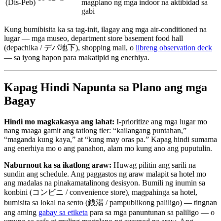
(Dis-Peb)
magplano ng mga indoor na aktibidad sa
gabi
Kung bumibisita ka sa tag-init, ilagay ang mga air-conditioned na
lugar — mga museo, department store basement food hall
(depachika / デパ地下), shopping mall, o
libreng observation deck
— sa iyong hapon para makatipid ng enerhiya.
Kapag Hindi Napunta sa Plano ang mga
Bagay
Hindi mo magkakasya ang lahat:
I-prioritize ang mga lugar mo
nang maaga gamit ang tatlong tier: “kailangang puntahan,”
“maganda kung kaya,” at “kung may oras pa.” Kapag hindi sumama
ang enerhiya mo o ang panahon, alam mo kung ano ang puputulin.
Naburnout ka sa ikatlong araw:
Huwag pilitin ang sarili na
sundin ang schedule. Ang paggastos ng araw malapit sa hotel mo
ang madalas na pinakamatalinong desisyon. Bumili ng inumin sa
konbini (コンビニ / convenience store), magpahinga sa hotel,
bumisita sa lokal na sento (銭湯 / pampublikong paliligo) — tingnan
ang aming
gabay sa etiketa
para sa mga panuntunan sa paliligo — o