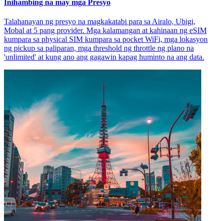
Inihambing na may mga Presyo
Talahanayan ng presyo na magkakatabi para sa Airalo, Ubigi,
Mobal at 5 pang provider. Mga kalamangan at kahinaan ng eSIM
kumpara sa physical SIM kumpara sa pocket WiFi, mga lokasyon
ng pickup sa paliparan, mga threshold ng throttle ng plano na
'unlimited' at kung ano ang gagawin kapag huminto na ang data.