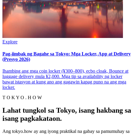
Explore
Pag-iimbak ng Bagahe sa Tokyo: Mga Locker, App at Delivery
(Presyo 2026)
Ihambing ang mga coin locker (¥300–800), ecbo cloak, Bounce at
luggage delivery mula ¥2,000. Mga tip sa availability ng locker
bawat istasyon at kung ano ang gagawin kapag puno na ang mga
locker.
T O K Y O . H O W
Lahat tungkol sa Tokyo, isang hakbang sa
isang pagkakataon.
Ang tokyo.how ay ang iyong praktikal na gabay sa pamumuhay sa