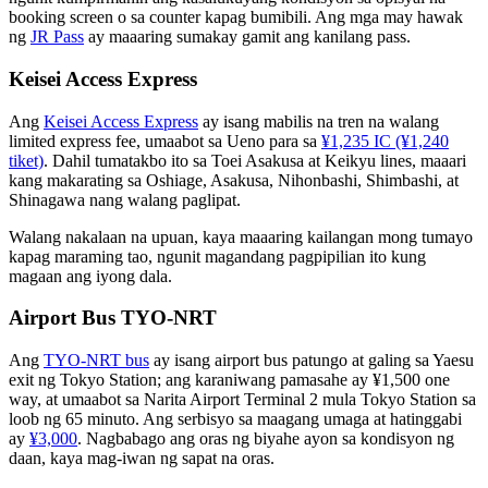
booking screen o sa counter kapag bumibili. Ang mga may hawak
ng
JR Pass
ay maaaring sumakay gamit ang kanilang pass.
Keisei Access Express
Ang
Keisei Access Express
ay isang mabilis na tren na walang
limited express fee, umaabot sa Ueno para sa
¥1,235 IC (¥1,240
tiket)
. Dahil tumatakbo ito sa Toei Asakusa at Keikyu lines, maaari
kang makarating sa Oshiage, Asakusa, Nihonbashi, Shimbashi, at
Shinagawa nang walang paglipat.
Walang nakalaan na upuan, kaya maaaring kailangan mong tumayo
kapag maraming tao, ngunit magandang pagpipilian ito kung
magaan ang iyong dala.
Airport Bus TYO-NRT
Ang
TYO-NRT bus
ay isang airport bus patungo at galing sa Yaesu
exit ng Tokyo Station; ang karaniwang pamasahe ay ¥1,500 one
way, at umaabot sa Narita Airport Terminal 2 mula Tokyo Station sa
loob ng 65 minuto. Ang serbisyo sa maagang umaga at hatinggabi
ay
¥3,000
. Nagbabago ang oras ng biyahe ayon sa kondisyon ng
daan, kaya mag-iwan ng sapat na oras.