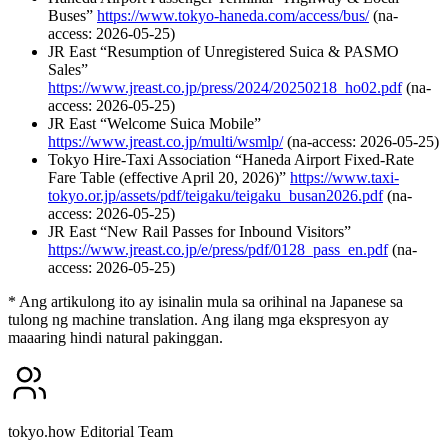
Buses”
https://www.tokyo-haneda.com/access/bus/
(na-
access: 2026-05-25)
JR East “Resumption of Unregistered Suica & PASMO
Sales”
https://www.jreast.co.jp/press/2024/20250218_ho02.pdf
(na-
access: 2026-05-25)
JR East “Welcome Suica Mobile”
https://www.jreast.co.jp/multi/wsmlp/
(na-access: 2026-05-25)
Tokyo Hire-Taxi Association “Haneda Airport Fixed-Rate
Fare Table (effective April 20, 2026)”
https://www.taxi-
tokyo.or.jp/assets/pdf/teigaku/teigaku_busan2026.pdf
(na-
access: 2026-05-25)
JR East “New Rail Passes for Inbound Visitors”
https://www.jreast.co.jp/e/press/pdf/0128_pass_en.pdf
(na-
access: 2026-05-25)
* Ang artikulong ito ay isinalin mula sa orihinal na Japanese sa
tulong ng machine translation. Ang ilang mga ekspresyon ay
maaaring hindi natural pakinggan.
tokyo.how Editorial Team