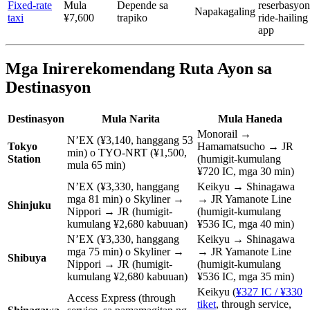
Fixed-rate
Mula
Depende sa
reserbasyon
Napakagaling
taxi
¥7,600
trapiko
ride-hailing
app
Mga Inirerekomendang Ruta Ayon sa
Destinasyon
Destinasyon
Mula Narita
Mula Haneda
Monorail →
N’EX (¥3,140, hanggang 53
Tokyo
Hamamatsucho → JR
min) o TYO-NRT (¥1,500,
Station
(humigit-kumulang
mula 65 min)
¥720 IC, mga 30 min)
N’EX (¥3,330, hanggang
Keikyu → Shinagawa
mga 81 min) o Skyliner →
→ JR Yamanote Line
Shinjuku
Nippori → JR (humigit-
(humigit-kumulang
kumulang ¥2,680 kabuuan)
¥536 IC, mga 40 min)
N’EX (¥3,330, hanggang
Keikyu → Shinagawa
mga 75 min) o Skyliner →
→ JR Yamanote Line
Shibuya
Nippori → JR (humigit-
(humigit-kumulang
kumulang ¥2,680 kabuuan)
¥536 IC, mga 35 min)
Keikyu (
¥327 IC / ¥330
Access Express (through
tiket
, through service,