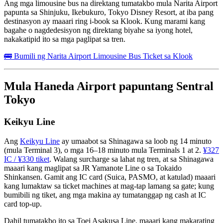
Ang mga limousine bus na direktang tumatakbo mula Narita Airport
papunta sa Shinjuku, Ikebukuro, Tokyo Disney Resort, at iba pang
destinasyon ay maaari ring i-book sa Klook. Kung marami kang
bagahe o nagdedesisyon ng direktang biyahe sa iyong hotel,
nakakatipid ito sa mga paglipat sa tren.
🚌 Bumili ng Narita Airport Limousine Bus Ticket sa Klook
Mula Haneda Airport papuntang Sentral
Tokyo
Keikyu Line
Ang
Keikyu Line
ay umaabot sa Shinagawa sa loob ng 14 minuto
(mula Terminal 3), o mga 16–18 minuto mula Terminals 1 at 2.
¥327
IC / ¥330 tiket
. Walang surcharge sa lahat ng tren, at sa Shinagawa
maaari kang maglipat sa JR Yamanote Line o sa Tokaido
Shinkansen. Gamit ang IC card (Suica, PASMO, at katulad) maaari
kang lumaktaw sa ticket machines at mag-tap lamang sa gate; kung
bumibili ng tiket, ang mga makina ay tumatanggap ng cash at IC
card top-up.
Dahil tumatakbo ito sa Toei Asakusa Line, maaari kang makarating