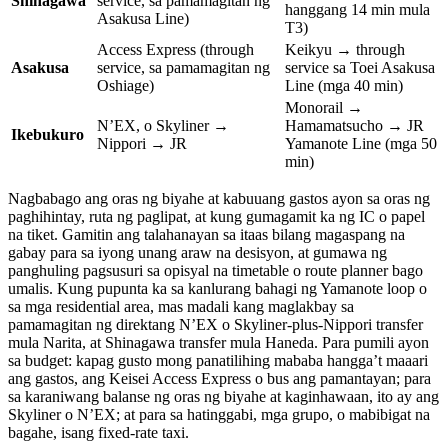
Shinagawa
service, sa pamamagitan ng
hanggang 14 min mula
Asakusa Line)
T3)
Access Express (through
Keikyu → through
Asakusa
service, sa pamamagitan ng
service sa Toei Asakusa
Oshiage)
Line (mga 40 min)
Monorail →
N’EX, o Skyliner →
Hamamatsucho → JR
Ikebukuro
Nippori → JR
Yamanote Line (mga 50
min)
Nagbabago ang oras ng biyahe at kabuuang gastos ayon sa oras ng
paghihintay, ruta ng paglipat, at kung gumagamit ka ng IC o papel
na tiket. Gamitin ang talahanayan sa itaas bilang magaspang na
gabay para sa iyong unang araw na desisyon, at gumawa ng
panghuling pagsusuri sa opisyal na timetable o route planner bago
umalis. Kung pupunta ka sa kanlurang bahagi ng Yamanote loop o
sa mga residential area, mas madali kang maglakbay sa
pamamagitan ng direktang N’EX o Skyliner-plus-Nippori transfer
mula Narita, at Shinagawa transfer mula Haneda. Para pumili ayon
sa budget: kapag gusto mong panatilihing mababa hangga’t maaari
ang gastos, ang Keisei Access Express o bus ang pamantayan; para
sa karaniwang balanse ng oras ng biyahe at kaginhawaan, ito ay ang
Skyliner o N’EX; at para sa hatinggabi, mga grupo, o mabibigat na
bagahe, isang fixed-rate taxi.