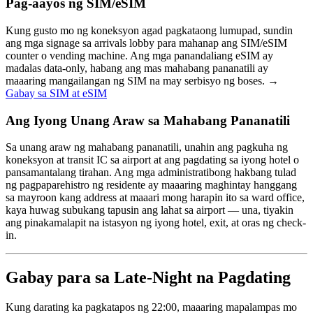
Pag-aayos ng SIM/eSIM
Kung gusto mo ng koneksyon agad pagkataong lumupad, sundin
ang mga signage sa arrivals lobby para mahanap ang SIM/eSIM
counter o vending machine. Ang mga panandaliang eSIM ay
madalas data-only, habang ang mas mahabang pananatili ay
maaaring mangailangan ng SIM na may serbisyo ng boses. →
Gabay sa SIM at eSIM
Ang Iyong Unang Araw sa Mahabang Pananatili
Sa unang araw ng mahabang pananatili, unahin ang pagkuha ng
koneksyon at transit IC sa airport at ang pagdating sa iyong hotel o
pansamantalang tirahan. Ang mga administratibong hakbang tulad
ng pagpaparehistro ng residente ay maaaring maghintay hanggang
sa mayroon kang address at maaari mong harapin ito sa ward office,
kaya huwag subukang tapusin ang lahat sa airport — una, tiyakin
ang pinakamalapit na istasyon ng iyong hotel, exit, at oras ng check-
in.
Gabay para sa Late-Night na Pagdating
Kung darating ka pagkatapos ng 22:00, maaaring mapalampas mo