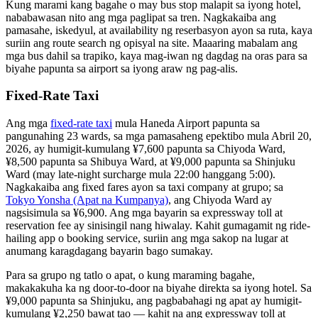
Kung marami kang bagahe o may bus stop malapit sa iyong hotel,
nababawasan nito ang mga paglipat sa tren. Nagkakaiba ang
pamasahe, iskedyul, at availability ng reserbasyon ayon sa ruta, kaya
suriin ang route search ng opisyal na site. Maaaring mabalam ang
mga bus dahil sa trapiko, kaya mag-iwan ng dagdag na oras para sa
biyahe papunta sa airport sa iyong araw ng pag-alis.
Fixed-Rate Taxi
Ang mga
fixed-rate taxi
mula Haneda Airport papunta sa
pangunahing 23 wards, sa mga pamasaheng epektibo mula Abril 20,
2026, ay humigit-kumulang ¥7,600 papunta sa Chiyoda Ward,
¥8,500 papunta sa Shibuya Ward, at ¥9,000 papunta sa Shinjuku
Ward (may late-night surcharge mula 22:00 hanggang 5:00).
Nagkakaiba ang fixed fares ayon sa taxi company at grupo; sa
Tokyo Yonsha (Apat na Kumpanya)
, ang Chiyoda Ward ay
nagsisimula sa ¥6,900. Ang mga bayarin sa expressway toll at
reservation fee ay sinisingil nang hiwalay. Kahit gumagamit ng ride-
hailing app o booking service, suriin ang mga sakop na lugar at
anumang karagdagang bayarin bago sumakay.
Para sa grupo ng tatlo o apat, o kung maraming bagahe,
makakakuha ka ng door-to-door na biyahe direkta sa iyong hotel. Sa
¥9,000 papunta sa Shinjuku, ang pagbabahagi ng apat ay humigit-
kumulang ¥2,250 bawat tao — kahit na ang expressway toll at