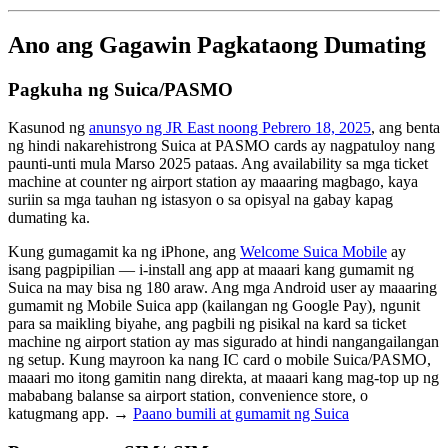
Ano ang Gagawin Pagkataong Dumating
Pagkuha ng Suica/PASMO
Kasunod ng
anunsyo ng JR East noong Pebrero 18, 2025
, ang benta
ng hindi nakarehistrong Suica at PASMO cards ay nagpatuloy nang
paunti-unti mula Marso 2025 pataas. Ang availability sa mga ticket
machine at counter ng airport station ay maaaring magbago, kaya
suriin sa mga tauhan ng istasyon o sa opisyal na gabay kapag
dumating ka.
Kung gumagamit ka ng iPhone, ang
Welcome Suica Mobile
ay
isang pagpipilian — i-install ang app at maaari kang gumamit ng
Suica na may bisa ng 180 araw. Ang mga Android user ay maaaring
gumamit ng Mobile Suica app (kailangan ng Google Pay), ngunit
para sa maikling biyahe, ang pagbili ng pisikal na kard sa ticket
machine ng airport station ay mas sigurado at hindi nangangailangan
ng setup. Kung mayroon ka nang IC card o mobile Suica/PASMO,
maaari mo itong gamitin nang direkta, at maaari kang mag-top up ng
mababang balanse sa airport station, convenience store, o
katugmang app. →
Paano bumili at gumamit ng Suica