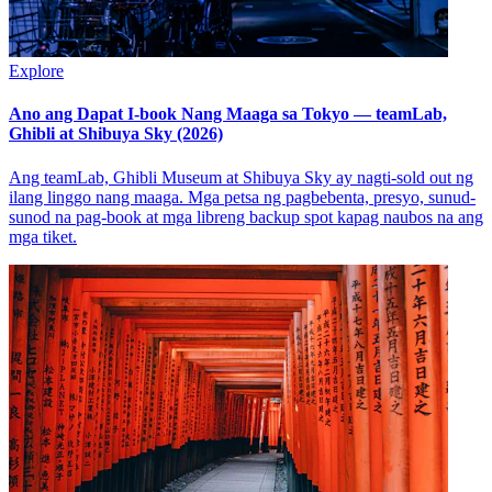
Explore
Ano ang Dapat I-book Nang Maaga sa Tokyo — teamLab,
Ghibli at Shibuya Sky (2026)
Ang teamLab, Ghibli Museum at Shibuya Sky ay nagti-sold out ng
ilang linggo nang maaga. Mga petsa ng pagbebenta, presyo, sunud-
sunod na pag-book at mga libreng backup spot kapag naubos na ang
mga tiket.