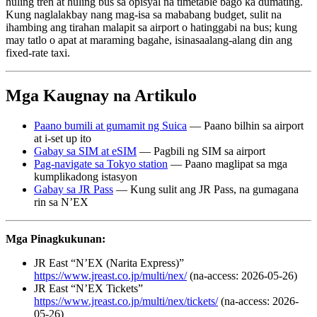
huling tren at huling bus sa opisyal na timetable bago ka dumating.
Kung naglalakbay nang mag-isa sa mababang budget, sulit na
ihambing ang tirahan malapit sa airport o hatinggabi na bus; kung
may tatlo o apat at maraming bagahe, isinasaalang-alang din ang
fixed-rate taxi.
Mga Kaugnay na Artikulo
Paano bumili at gumamit ng Suica
— Paano bilhin sa airport
at i-set up ito
Gabay sa SIM at eSIM
— Pagbili ng SIM sa airport
Pag-navigate sa Tokyo station
— Paano maglipat sa mga
kumplikadong istasyon
Gabay sa JR Pass
— Kung sulit ang JR Pass, na gumagana
rin sa N’EX
Mga Pinagkukunan:
JR East “N’EX (Narita Express)”
https://www.jreast.co.jp/multi/nex/
(na-access: 2026-05-26)
JR East “N’EX Tickets”
https://www.jreast.co.jp/multi/nex/tickets/
(na-access: 2026-
05-26)