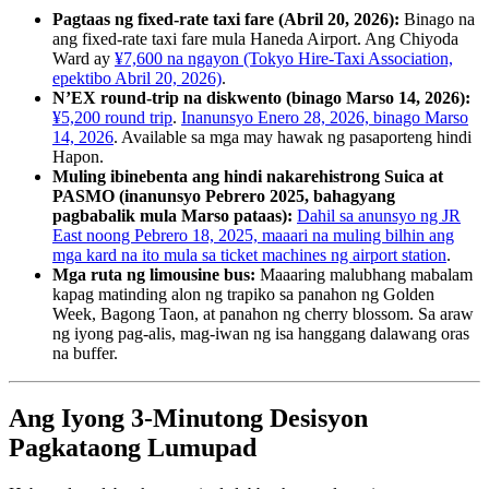
Pagtaas ng fixed-rate taxi fare (Abril 20, 2026):
Binago na
ang fixed-rate taxi fare mula Haneda Airport. Ang Chiyoda
Ward ay
¥7,600 na ngayon (Tokyo Hire-Taxi Association,
epektibo Abril 20, 2026)
.
N’EX round-trip na diskwento (binago Marso 14, 2026):
¥5,200 round trip
.
Inanunsyo Enero 28, 2026, binago Marso
14, 2026
. Available sa mga may hawak ng pasaporteng hindi
Hapon.
Muling ibinebenta ang hindi nakarehistrong Suica at
PASMO (inanunsyo Pebrero 2025, bahagyang
pagbabalik mula Marso pataas):
Dahil sa anunsyo ng JR
East noong Pebrero 18, 2025, maaari na muling bilhin ang
mga kard na ito mula sa ticket machines ng airport station
.
Mga ruta ng limousine bus:
Maaaring malubhang mabalam
kapag matinding alon ng trapiko sa panahon ng Golden
Week, Bagong Taon, at panahon ng cherry blossom. Sa araw
ng iyong pag-alis, mag-iwan ng isa hanggang dalawang oras
na buffer.
Ang Iyong 3-Minutong Desisyon
Pagkataong Lumupad