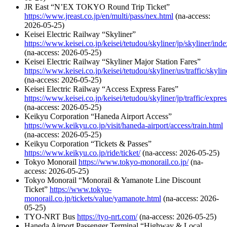
JR East “N’EX TOKYO Round Trip Ticket”
https://www.jreast.co.jp/en/multi/pass/nex.html
(na-access:
2026-05-25)
Keisei Electric Railway “Skyliner”
https://www.keisei.co.jp/keisei/tetudou/skyliner/jp/skyliner/ind
(na-access: 2026-05-25)
Keisei Electric Railway “Skyliner Major Station Fares”
https://www.keisei.co.jp/keisei/tetudou/skyliner/us/traffic/skyli
(na-access: 2026-05-25)
Keisei Electric Railway “Access Express Fares”
https://www.keisei.co.jp/keisei/tetudou/skyliner/jp/traffic/expre
(na-access: 2026-05-25)
Keikyu Corporation “Haneda Airport Access”
https://www.keikyu.co.jp/visit/haneda-airport/access/train.html
(na-access: 2026-05-25)
Keikyu Corporation “Tickets & Passes”
https://www.keikyu.co.jp/ride/ticket/
(na-access: 2026-05-25)
Tokyo Monorail
https://www.tokyo-monorail.co.jp/
(na-
access: 2026-05-25)
Tokyo Monorail “Monorail & Yamanote Line Discount
Ticket”
https://www.tokyo-
monorail.co.jp/tickets/value/yamanote.html
(na-access: 2026-
05-25)
TYO-NRT Bus
https://tyo-nrt.com/
(na-access: 2026-05-25)
Haneda Airport Passenger Terminal “Highway & Local