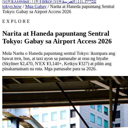
🇬🇷
Ελληνικά
🇹🇷
Türkçe
🇸🇦
العربية
🇮🇱
עברית
tokyo.how
/
Mga Gabay
/
Narita at Haneda papuntang Sentral
Tokyo: Gabay sa Airport Access 2026
E X P L O R E
Narita at Haneda papuntang Sentral
Tokyo: Gabay sa Airport Access 2026
Mula Narita o Haneda papuntang sentral Tokyo: ikumpara ang
bawat tren, bus, at taxi ayon sa pamasahe at oras ng biyahe
(Skyliner ¥2,470, N'EX ¥3,140+, Keikyu ¥327) at piliin ang
pinakamainam na ruta. Mga pamasahe para sa 2026.