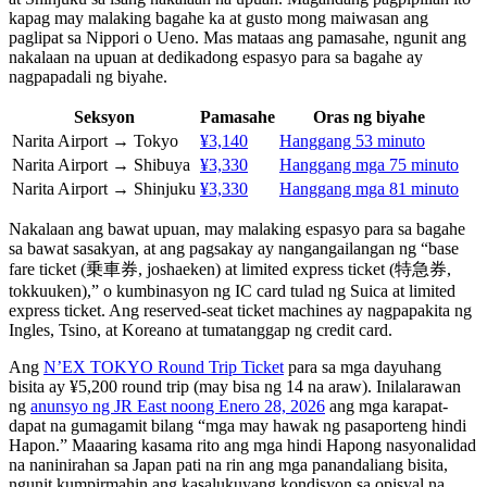
kapag may malaking bagahe ka at gusto mong maiwasan ang
paglipat sa Nippori o Ueno. Mas mataas ang pamasahe, ngunit ang
nakalaan na upuan at dedikadong espasyo para sa bagahe ay
nagpapadali ng biyahe.
Seksyon
Pamasahe
Oras ng biyahe
Narita Airport → Tokyo
¥3,140
Hanggang 53 minuto
Narita Airport → Shibuya
¥3,330
Hanggang mga 75 minuto
Narita Airport → Shinjuku
¥3,330
Hanggang mga 81 minuto
Nakalaan ang bawat upuan, may malaking espasyo para sa bagahe
sa bawat sasakyan, at ang pagsakay ay nangangailangan ng “base
fare ticket (乗車券, joshaeken) at limited express ticket (特急券,
tokkuuken),” o kumbinasyon ng IC card tulad ng Suica at limited
express ticket. Ang reserved-seat ticket machines ay nagpapakita ng
Ingles, Tsino, at Koreano at tumatanggap ng credit card.
Ang
N’EX TOKYO Round Trip Ticket
para sa mga dayuhang
bisita ay ¥5,200 round trip (may bisa ng 14 na araw). Inilalarawan
ng
anunsyo ng JR East noong Enero 28, 2026
ang mga karapat-
dapat na gumagamit bilang “mga may hawak ng pasaporteng hindi
Hapon.” Maaaring kasama rito ang mga hindi Hapong nasyonalidad
na naninirahan sa Japan pati na rin ang mga panandaliang bisita,
ngunit kumpirmahin ang kasalukuyang kondisyon sa opisyal na