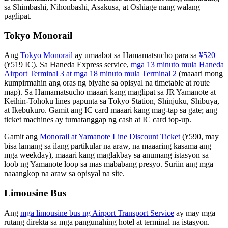
sa Shimbashi, Nihonbashi, Asakusa, at Oshiage nang walang
paglipat.
Tokyo Monorail
Ang
Tokyo Monorail
ay umaabot sa Hamamatsucho para sa
¥520
(¥519 IC). Sa Haneda Express service,
mga 13 minuto mula Haneda
Airport Terminal 3 at mga 18 minuto mula Terminal 2
(maaari mong
kumpirmahin ang oras ng biyahe sa opisyal na timetable at route
map). Sa Hamamatsucho maaari kang maglipat sa JR Yamanote at
Keihin-Tohoku lines papunta sa Tokyo Station, Shinjuku, Shibuya,
at Ikebukuro. Gamit ang IC card maaari kang mag-tap sa gate; ang
ticket machines ay tumatanggap ng cash at IC card top-up.
Gamit ang
Monorail at Yamanote Line Discount Ticket
(¥590, may
bisa lamang sa ilang partikular na araw, na maaaring kasama ang
mga weekday), maaari kang maglakbay sa anumang istasyon sa
loob ng Yamanote loop sa mas mababang presyo. Suriin ang mga
naaangkop na araw sa opisyal na site.
Limousine Bus
Ang
mga limousine bus ng Airport Transport Service
ay may mga
rutang direkta sa mga pangunahing hotel at terminal na istasyon.