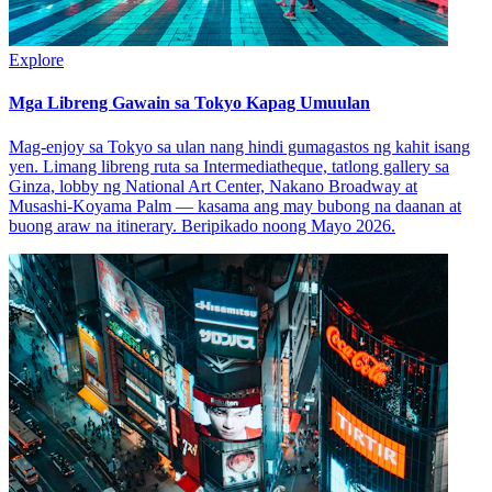
Explore
Mga Libreng Gawain sa Tokyo Kapag Umuulan
Mag-enjoy sa Tokyo sa ulan nang hindi gumagastos ng kahit isang
yen. Limang libreng ruta sa Intermediatheque, tatlong gallery sa
Ginza, lobby ng National Art Center, Nakano Broadway at
Musashi-Koyama Palm — kasama ang may bubong na daanan at
buong araw na itinerary. Beripikado noong Mayo 2026.