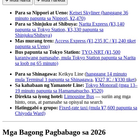
✈️ Mula Narita
✈️ Mula Haneda
Para sa Nippori at Ueno:
Keisei Skyliner (hanggang 36
minuto papunta sa Nippori, ¥2,470)
Para sa Shinjuku at Shibuya:
Narita Express (¥3,140
papunta sa Tokyo Station, ¥3,330 papunta sa
Shinjuku/Shibuya)
Mas murang tren:
Access Express (¥1,235 IC / ¥1,240 tiket
papunta sa Ueno)
Bus papunta sa Tokyo Station:
TYO-NRT (¥1,500
karaniwang pamasahe, mula Tokyo Station papunta sa Narita
sa loob ng 65 minuto)
Para sa Shinagawa:
Keikyu Line (
hanggang 14 minuto
mula Terminal 3 papunta sa Shinagawa
,
¥327 IC / ¥330 tiket
)
Sa kahabaan ng Yamanote Line:
Tokyo Monorail (mga 13–
19 minuto papunta sa Hamamatsucho, ¥520)
Direkta sa iyong hotel:
Limousine Bus
— suriin ang mga
hinto, oras, at pamasahe sa opisyal na search
Hatinggabi o grupo:
Fixed-rate taxi (mula ¥7,600 papunta sa
Chiyoda Ward)
Mga Bagong Pagbabago sa 2026