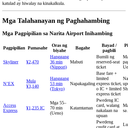
katulad ay hiwalay na kinakalkula.
Mga Talahanayan ng Paghahambing
Mga Pagpipilian sa Narita Airport Inihambing
Oras ng
Bayad /
P
Pagpipilian
Pamasahe
Bagahe
biyahe
pagbili
Hanggang
Bumili ng
Ma
Skyliner
¥2,470
36 min
Mabuti
reserved-seat
pa
(Nippori)
ticket
Ue
Base fare +
Hanggang
limited
Na
Mula
N’EX
53 min
Napakagaling
express ticket,
up
¥3,140
(Tokyo)
o IC + limited
Sh
express ticket
Pwedeng IC
Mga 55–
Access
card, walang
Ma
¥1,235 IC
70 min
Katamtaman
Express
nakalaan na
sa
(Ueno)
upuan
Pwedeng
Lu
credit card at