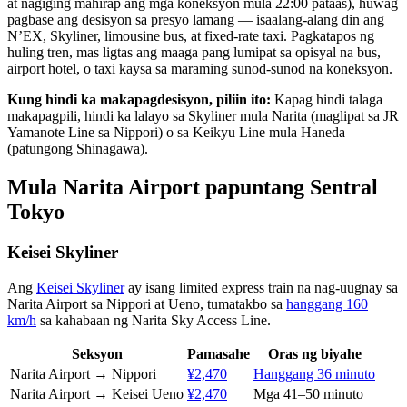
at nagiging mahirap ang mga koneksyon mula 22:00 pataas), huwag
pagbase ang desisyon sa presyo lamang — isaalang-alang din ang
N’EX, Skyliner, limousine bus, at fixed-rate taxi. Pagkatapos ng
huling tren, mas ligtas ang maaga pang lumipat sa opisyal na bus,
airport hotel, o taxi kaysa sa maraming sunod-sunod na koneksyon.
Kung hindi ka makapagdesisyon, piliin ito:
Kapag hindi talaga
makapagpili, hindi ka lalayo sa Skyliner mula Narita (maglipat sa JR
Yamanote Line sa Nippori) o sa Keikyu Line mula Haneda
(patungong Shinagawa).
Mula Narita Airport papuntang Sentral
Tokyo
Keisei Skyliner
Ang
Keisei Skyliner
ay isang limited express train na nag-uugnay sa
Narita Airport sa Nippori at Ueno, tumatakbo sa
hanggang 160
km/h
sa kahabaan ng Narita Sky Access Line.
Seksyon
Pamasahe
Oras ng biyahe
Narita Airport → Nippori
¥2,470
Hanggang 36 minuto
Narita Airport → Keisei Ueno
¥2,470
Mga 41–50 minuto