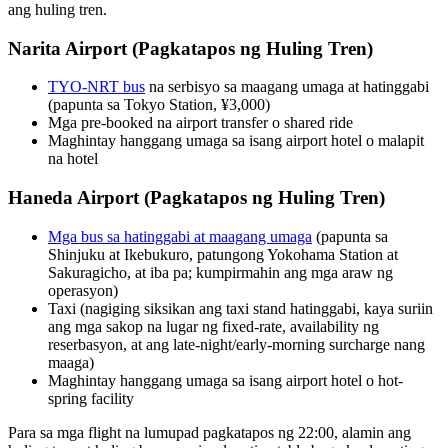
ang huling tren.
Narita Airport (Pagkatapos ng Huling Tren)
TYO-NRT bus
na serbisyo sa maagang umaga at hatinggabi
(papunta sa Tokyo Station, ¥3,000)
Mga pre-booked na airport transfer o shared ride
Maghintay hanggang umaga sa isang airport hotel o malapit
na hotel
Haneda Airport (Pagkatapos ng Huling Tren)
Mga bus sa hatinggabi at maagang umaga
(papunta sa
Shinjuku at Ikebukuro, patungong Yokohama Station at
Sakuragicho, at iba pa; kumpirmahin ang mga araw ng
operasyon)
Taxi (nagiging siksikan ang taxi stand hatinggabi, kaya suriin
ang mga sakop na lugar ng fixed-rate, availability ng
reserbasyon, at ang late-night/early-morning surcharge nang
maaga)
Maghintay hanggang umaga sa isang airport hotel o hot-
spring facility
Para sa mga flight na lumupad pagkatapos ng 22:00, alamin ang