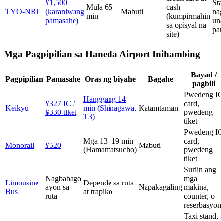
¥1,500
Sta
Mula 65
cash
TYO-NRT
(karaniwang
Mabuti
na
min
(kumpirmahin
pamasahe)
un
sa opisyal na
pa
site)
Mga Pagpipilian sa Haneda Airport Inihambing
Bayad /
Pagpipilian
Pamasahe
Oras ng biyahe
Bagahe
pagbili
Pwedeng I
Hanggang 14
¥327 IC /
card,
Keikyu
min (Shinagawa,
Katamtaman
¥330 tiket
pwedeng
T3)
tiket
Pwedeng I
Mga 13–19 min
card,
Monorail
¥520
Mabuti
(Hamamatsucho)
pwedeng
tiket
Suriin ang
Nagbabago
mga
Limousine
Depende sa ruta
ayon sa
Napakagaling
makina,
Bus
at trapiko
ruta
counter, o
reserbasyon
Taxi stand,