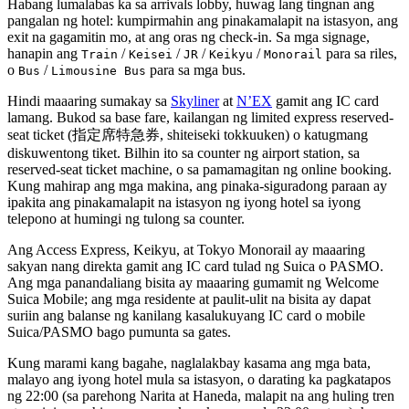
Habang lumalabas ka sa arrivals lobby, huwag lang tingnan ang
pangalan ng hotel: kumpirmahin ang pinakamalapit na istasyon, ang
exit na gagamitin mo, at ang oras ng check-in. Sa mga signage,
hanapin ang
/
/
/
/
para sa riles,
Train
Keisei
JR
Keikyu
Monorail
o
/
para sa mga bus.
Bus
Limousine Bus
Hindi maaaring sumakay sa
Skyliner
at
N’EX
gamit ang IC card
lamang. Bukod sa base fare, kailangan ng limited express reserved-
seat ticket (指定席特急券, shiteiseki tokkuuken) o katugmang
diskuwentong tiket. Bilhin ito sa counter ng airport station, sa
reserved-seat ticket machine, o sa pamamagitan ng online booking.
Kung mahirap ang mga makina, ang pinaka-siguradong paraan ay
ipakita ang pinakamalapit na istasyon ng iyong hotel sa iyong
telepono at humingi ng tulong sa counter.
Ang Access Express, Keikyu, at Tokyo Monorail ay maaaring
sakyan nang direkta gamit ang IC card tulad ng Suica o PASMO.
Ang mga panandaliang bisita ay maaaring gumamit ng Welcome
Suica Mobile; ang mga residente at paulit-ulit na bisita ay dapat
suriin ang balanse ng kanilang kasalukuyang IC card o mobile
Suica/PASMO bago pumunta sa gates.
Kung marami kang bagahe, naglalakbay kasama ang mga bata,
malayo ang iyong hotel mula sa istasyon, o darating ka pagkatapos
ng 22:00 (sa parehong Narita at Haneda, malapit na ang huling tren