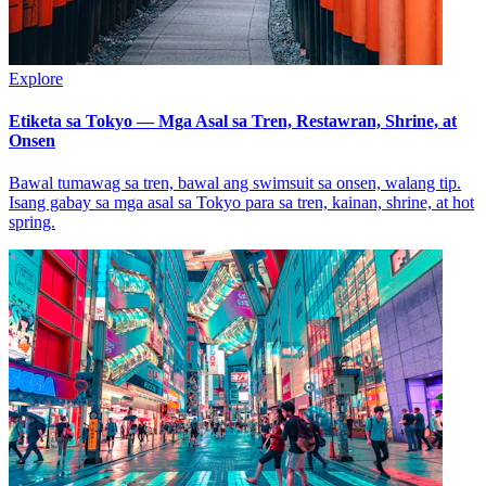
Explore
Etiketa sa Tokyo — Mga Asal sa Tren, Restawran, Shrine, at
Onsen
Bawal tumawag sa tren, bawal ang swimsuit sa onsen, walang tip.
Isang gabay sa mga asal sa Tokyo para sa tren, kainan, shrine, at hot
spring.