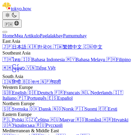
tokyo
.
how
🇵🇭
Home
Mga Artikulo
Paglalakbay
Pamumuhay
East Asia
🇯🇵
日本語
🇰🇷
한국어
🇹🇼
繁體中文
🇨🇳
中文
Southeast Asia
🇹🇭
ไทย
🇮🇩
Bahasa Indonesia
🇲🇾
Bahasa Melayu
🇵🇭
Filipino
🇲🇲
မြန်မာ
🇻🇳
Tiếng Việt
South Asia
🇮🇳
हिन्दी
🇧🇩
বাংলা
🇳🇵
नेपाली
Western Europe
🇬🇧
English
🇩🇪
Deutsch
🇫🇷
Français
🇳🇱
Nederlands
🇮🇹
Italiano
🇵🇹
Português
🇪🇸
Español
Northern Europe
🇸🇪
Svenska
🇩🇰
Dansk
🇳🇴
Norsk
🇫🇮
Suomi
🇪🇪
Eesti
Eastern Europe
🇵🇱
Polski
🇨🇿
Čeština
🇭🇺
Magyar
🇷🇴
Română
🇭🇷
Hrvatski
🇺🇦
Українська
🇷🇺
Русский
Mediterranean & Middle East