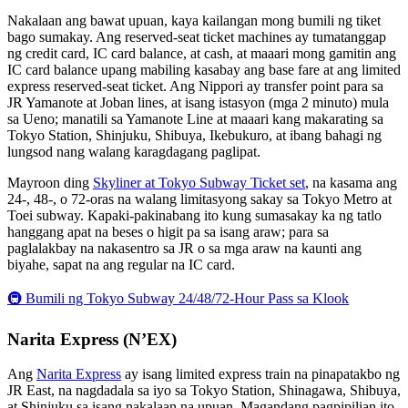
Nakalaan ang bawat upuan, kaya kailangan mong bumili ng tiket
bago sumakay. Ang reserved-seat ticket machines ay tumatanggap
ng credit card, IC card balance, at cash, at maaari mong gamitin ang
IC card balance upang mabiling kasabay ang base fare at ang limited
express reserved-seat ticket. Ang Nippori ay transfer point para sa
JR Yamanote at Joban lines, at isang istasyon (mga 2 minuto) mula
sa Ueno; manatili sa Yamanote Line at maaari kang makarating sa
Tokyo Station, Shinjuku, Shibuya, Ikebukuro, at ibang bahagi ng
lungsod nang walang karagdagang paglipat.
Mayroon ding
Skyliner at Tokyo Subway Ticket set
, na kasama ang
24-, 48-, o 72-oras na walang limitasyong sakay sa Tokyo Metro at
Toei subway. Kapaki-pakinabang ito kung sumasakay ka ng tatlo
hanggang apat na beses o higit pa sa isang araw; para sa
paglalakbay na nakasentro sa JR o sa mga araw na kaunti ang
biyahe, sapat na ang regular na IC card.
🚇 Bumili ng Tokyo Subway 24/48/72-Hour Pass sa Klook
Narita Express (N’EX)
Ang
Narita Express
ay isang limited express train na pinapatakbo ng
JR East, na nagdadala sa iyo sa Tokyo Station, Shinagawa, Shibuya,
at Shinjuku sa isang nakalaan na upuan. Magandang pagpipilian ito