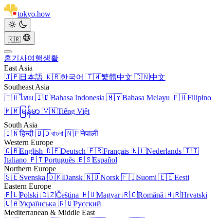
tokyo
.
how
🇰🇷
홈
기사
여행
생활
East Asia
🇯🇵
日本語
🇰🇷
한국어
🇹🇼
繁體中文
🇨🇳
中文
Southeast Asia
🇹🇭
ไทย
🇮🇩
Bahasa Indonesia
🇲🇾
Bahasa Melayu
🇵🇭
Filipino
🇲🇲
မြန်မာ
🇻🇳
Tiếng Việt
South Asia
🇮🇳
हिन्दी
🇧🇩
বাংলা
🇳🇵
नेपाली
Western Europe
🇬🇧
English
🇩🇪
Deutsch
🇫🇷
Français
🇳🇱
Nederlands
🇮🇹
Italiano
🇵🇹
Português
🇪🇸
Español
Northern Europe
🇸🇪
Svenska
🇩🇰
Dansk
🇳🇴
Norsk
🇫🇮
Suomi
🇪🇪
Eesti
Eastern Europe
🇵🇱
Polski
🇨🇿
Čeština
🇭🇺
Magyar
🇷🇴
Română
🇭🇷
Hrvatski
🇺🇦
Українська
🇷🇺
Русский
Mediterranean & Middle East