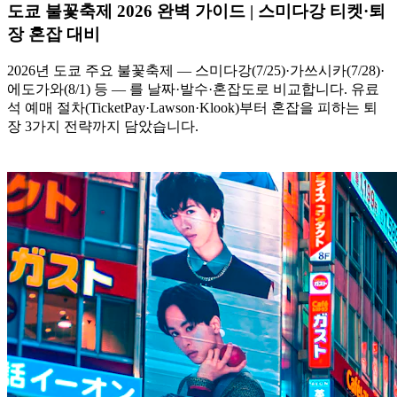
도쿄 불꽃축제 2026 완벽 가이드 | 스미다강 티켓·퇴
장 혼잡 대비
2026년 도쿄 주요 불꽃축제 — 스미다강(7/25)·가쓰시카(7/28)·
에도가와(8/1) 등 — 를 날짜·발수·혼잡도로 비교합니다. 유료
석 예매 절차(TicketPay·Lawson·Klook)부터 혼잡을 피하는 퇴
장 3가지 전략까지 담았습니다.