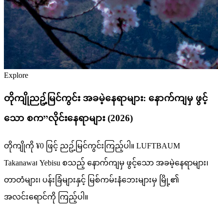
Explore
တိုကျိုညဥ့်မြင်ကွင်း အခမဲ့နေရာများ: နောက်ကျမှ ဖွင့်
သော စကייလိုင်းနေရာများ (2026)
တိုကျိုကို ¥0 ဖြင့် ညဥ့်မြင်ကွင်းကြည့်ပါ။ LUFTBAUM
Takanawa၊ Yebisu စသည့် နောက်ကျမှ ဖွင့်သော အခမဲ့နေရာများ၊
တာတံများ၊ ပန်းခြံများနှင့် မြစ်ကမ်းနံဘေးများမှ မြို့၏
အလင်းရောင်ကို ကြည့်ပါ။