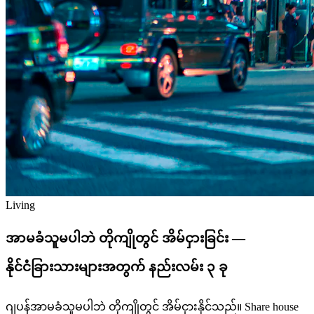
Living
အာမခံသူမပါဘဲ တိုကျိုတွင် အိမ်ငှားခြင်း —
နိုင်ငံခြားသားများအတွက် နည်းလမ်း ၃ ခု
ဂျပန်အာမခံသူမပါဘဲ တိုကျိုတွင် အိမ်ငှားနိုင်သည်။ Share house