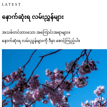
L A T E S T
နောက်ဆုံးရ လမ်းညွှန်များ
အသစ်တင်ထားသော အကြောင်းအရာများ။
နောက်ဆုံးရ လမ်းညွှန်များကို ဒီမှာ စောင့်ကြည့်ပါ။