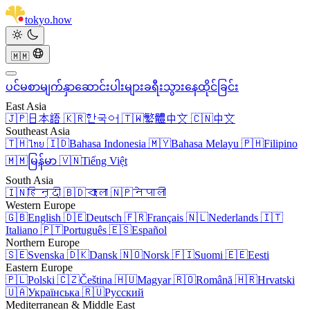
tokyo
.
how
🇲🇲
ပင်မစာမျက်နှာ
ဆောင်းပါးများ
ခရီးသွား
နေထိုင်ခြင်း
East Asia
🇯🇵
日本語
🇰🇷
한국어
🇹🇼
繁體中文
🇨🇳
中文
Southeast Asia
🇹🇭
ไทย
🇮🇩
Bahasa Indonesia
🇲🇾
Bahasa Melayu
🇵🇭
Filipino
🇲🇲
မြန်မာ
🇻🇳
Tiếng Việt
South Asia
🇮🇳
हिन्दी
🇧🇩
বাংলা
🇳🇵
नेपाली
Western Europe
🇬🇧
English
🇩🇪
Deutsch
🇫🇷
Français
🇳🇱
Nederlands
🇮🇹
Italiano
🇵🇹
Português
🇪🇸
Español
Northern Europe
🇸🇪
Svenska
🇩🇰
Dansk
🇳🇴
Norsk
🇫🇮
Suomi
🇪🇪
Eesti
Eastern Europe
🇵🇱
Polski
🇨🇿
Čeština
🇭🇺
Magyar
🇷🇴
Română
🇭🇷
Hrvatski
🇺🇦
Українська
🇷🇺
Русский
Mediterranean & Middle East