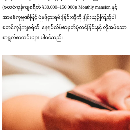
(စတင်ကုန်ကျစရိတ် ¥30,000–150,000)၊ Monthly mansion နှင့်
အာမခံကုမ္ပဏီဖြင့် ပုံမှန်ငှားရမ်းခြင်းတို့ကို နှိုင်းယှဉ်ကြည့်ပါ —
စတင်ကုန်ကျစရိတ်၊ နေရပ်လိပ်စာမှတ်ပုံတင်ခြင်းနှင့် လိုအပ်သော
စာရွက်စာတမ်းများ ပါဝင်သည်။