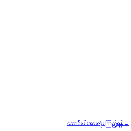
ဆောင်းပါးအားလုံး ကြည့်ရန်
→