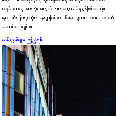
လည်ပတ်သူ အားလုံးအတွက် လက်တွေ့ လမ်းညွှန်ဖြစ်သည်။
ရထားစီးခြင်းမှ တိုက်ခန်းရှာခြင်း၊ အစိုးရစာရွက်စာတမ်းများအထိ
— တစ်ဆင့်ချင်း။
လမ်းညွှန်များ ကြည့်ရန်
→