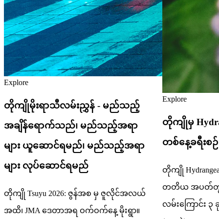
Explore
Explore
တိုကျိုမိုးရာသီလမ်းညွှန် - မည်သည့်
တိုကျိုမှ Hydr
အချိန်ရောက်သည်၊ မည်သည့်အရာ
တစ်နေ့ခရီးစဉ် 
များ ယူဆောင်ရမည်၊ မည်သည့်အရာ
များ လုပ်ဆောင်ရမည်
တိုကျို Hydrange
တတိယ အပတ်တွင်
တိုကျို Tsuyu 2026: ဇွန်အစ မှ ဇူလိုင်အလယ်
လမ်းကြောင်း ၃ ခု
အထိ၊ JMA ဒေတာအရ ဝက်ဝက်နေ့ မိုးရွာ။