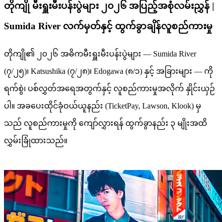
တိုကျို မီးရှူးမီးပန်းပွဲများ ၂၀၂၆ အပြည့်အစုံလမ်းညွှန် |
Sumida River လက်မှတ်နှင့် ထွက်ခွာချိန်လူစည်ကားမှု
တိုကျို၏ ၂၀၂၆ အဓိကမီးရှူးမီးပန်းပွဲများ — Sumida River
(၇/၂၅)၊ Katsushika (၇/၂၈)၊ Edogawa (၈/၁) နှင့် အခြားများ — ကို
ရက်စွဲ၊ ပစ်လွှတ်အရေအတွက်နှင့် လူစည်ကားမှုအလိုက် နှိုင်းယှဉ်
ပါ။ အခပေးထိုင်ခုံဝယ်ယူနည်း (TicketPay, Lawson, Klook) မှ
သည် လူစည်ကားမှုကို ကျော်လွှားရန် ထွက်ခွာနည်း ၃ မျိုးအထိ
လွှမ်းခြုံထားသည်။