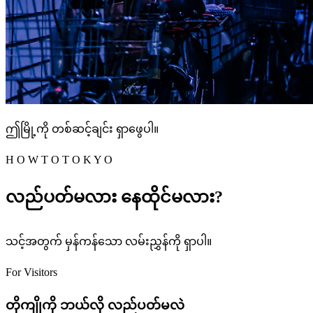
ဤမြို့ကို တစ်ဆင့်ချင်း ရှာဖွေပါ။
H O W T O T O K Y O
လည်ပတ်မလား နေထိုင်မလား?
သင့်အတွက် မှန်ကန်သော လမ်းညွှန်ကို ရှာပါ။
For Visitors
တိုကျိုကို ဘယ်လို လည်ပတ်မလဲ