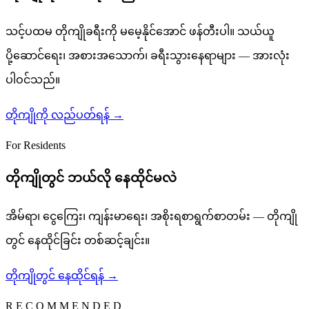
သင့်ပထမ တိုကျိုခရီးကို မမေ့နိုင်အောင် ဖန်တီးပါ။ သယ်ယူ
ပို့ဆောင်ရေး၊ အစားအသောက်၊ ခရီးသွားနေရာများ — အားလုံး
ပါဝင်သည်။
တိုကျိုကို လည်ပတ်ရန်
→
For Residents
တိုကျိုတွင် ဘယ်လို နေထိုင်မလဲ
အိမ်ရာ၊ ငွေကြေး၊ ကျန်းမာရေး၊ အစိုးရစာရွက်စာတမ်း — တိုကျို
တွင် နေထိုင်ခြင်း တစ်ဆင့်ချင်း။
တိုကျိုတွင် နေထိုင်ရန်
→
R E C O M M E N D E D