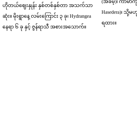
(အခမဲ့)၊ ကာမာကု
ဟိုတယ်ဈေးနှုန်း နှစ်တစ်နှစ်တာ အသက်သာ
Hasedera)၊ သို့
ဆုံး။ မိုးရွာနေ့ လမ်းကြောင်း ၃ ခု၊ Hydrangea
ရထား။
နေရာ ၆ ခု နှင့် ဇွန်ရာသီ အစားအသောက်။