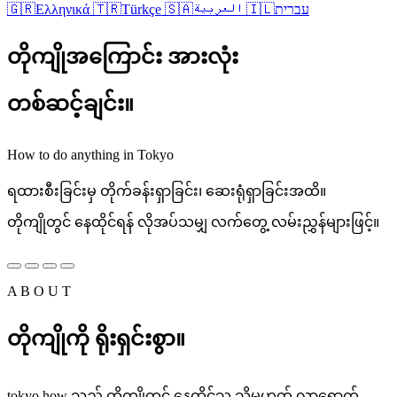
🇬🇷
Ελληνικά
🇹🇷
Türkçe
🇸🇦
العربية
🇮🇱
עברית
တိုကျိုအကြောင်း အားလုံး
တစ်ဆင့်ချင်း။
How to do anything in Tokyo
ရထားစီးခြင်းမှ တိုက်ခန်းရှာခြင်း၊ ဆေးရုံရှာခြင်းအထိ။
တိုကျိုတွင် နေထိုင်ရန် လိုအပ်သမျှ လက်တွေ့ လမ်းညွှန်များဖြင့်။
A B O U T
တိုကျိုကို ရိုးရှင်းစွာ။
tokyo.how သည် တိုကျိုတွင် နေထိုင်သူ သို့မဟုတ် လာရောက်