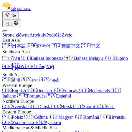
tokyo
.
how
🇵🇱
Strona główna
Artykuły
Podróże
Życie
East Asia
🇯🇵
日本語
🇰🇷
한국어
🇹🇼
繁體中文
🇨🇳
中文
Southeast Asia
🇹🇭
ไทย
🇮🇩
Bahasa Indonesia
🇲🇾
Bahasa Melayu
🇵🇭
Filipino
🇲🇲
မြန်မာ
🇻🇳
Tiếng Việt
South Asia
🇮🇳
हिन्दी
🇧🇩
বাংলা
🇳🇵
नेपाली
Western Europe
🇬🇧
English
🇩🇪
Deutsch
🇫🇷
Français
🇳🇱
Nederlands
🇮🇹
Italiano
🇵🇹
Português
🇪🇸
Español
Northern Europe
🇸🇪
Svenska
🇩🇰
Dansk
🇳🇴
Norsk
🇫🇮
Suomi
🇪🇪
Eesti
Eastern Europe
🇵🇱
Polski
🇨🇿
Čeština
🇭🇺
Magyar
🇷🇴
Română
🇭🇷
Hrvatski
🇺🇦
Українська
🇷🇺
Русский
Mediterranean & Middle East