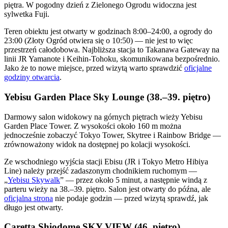
piętra. W pogodny dzień z Zielonego Ogrodu widoczna jest
sylwetka Fuji.
Teren obiektu jest otwarty w godzinach 8:00–24:00, a ogrody do
23:00 (Złoty Ogród otwiera się o 10:50) — nie jest to więc
przestrzeń całodobowa. Najbliższa stacja to Takanawa Gateway na
linii JR Yamanote i Keihin-Tohoku, skomunikowana bezpośrednio.
Jako że to nowe miejsce, przed wizytą warto sprawdzić
oficjalne
godziny otwarcia
.
Yebisu Garden Place Sky Lounge (38.–39. piętro)
Darmowy salon widokowy na górnych piętrach wieży Yebisu
Garden Place Tower. Z wysokości około 160 m można
jednocześnie zobaczyć Tokyo Tower, Skytree i Rainbow Bridge —
zrównoważony widok na dostępnej po kolacji wysokości.
Ze wschodniego wyjścia stacji Ebisu (JR i Tokyo Metro Hibiya
Line) należy przejść zadaszonym chodnikiem ruchomym —
„
Yebisu Skywalk
” — przez około 5 minut, a następnie windą z
parteru wieży na 38.–39. piętro. Salon jest otwarty do późna, ale
oficjalna strona
nie podaje godzin — przed wizytą sprawdź, jak
długo jest otwarty.
Caretta Shiodome SKY VIEW (46. piętro)