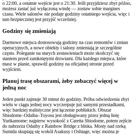
o 22:00, a ostatnie wejście jest o 21:30. Jeśli przyjdziesz zbyt późno,
możesz zastać już wyłączoną windę — zostaw sobie margines
czasu. Wiele salonów nie podaje godziny ostatniego wejścia, więc i
tam bezpieczniej jest przyjść wcześniej.
Godziny się zmieniają
Darmowe miejsca dostosowują godziny na czas remontów i zmian
operacyjnych, a nowe obiekty i salony zmieniają je szczególnie
często. Poleganie na starych zestawieniach może skończyć się
staniem przed zamkniętymi drzwiami. Dla każdego miejsca, które
masz w planie, sprawdź godziny na oficjalnej stronie przed
wyjściem.
Planuj trasę obszarami, żeby zobaczyć więcej w
jedną noc
Jeden punkt zajmuje 30 minut do godziny. Próba odwiedzenia zbyt
wielu w ciągu jednej nocy wyczerpuje już samymi przesiadkami,
więc bardziej realistyczne jest łączenie pobliskich. Obszar
Shiodome–Odaiba–Toyosu jest obsługiwany przez jedną linię
Yurikamome: najpierw wysokość z Caretta Shiodome, potem zejście
do nabrzeża Odaiby z Rainbow Bridge z bliska. Mosty nad rzeką
Sumida skupiają się wokół Asakusy i Oshiage, więc można je