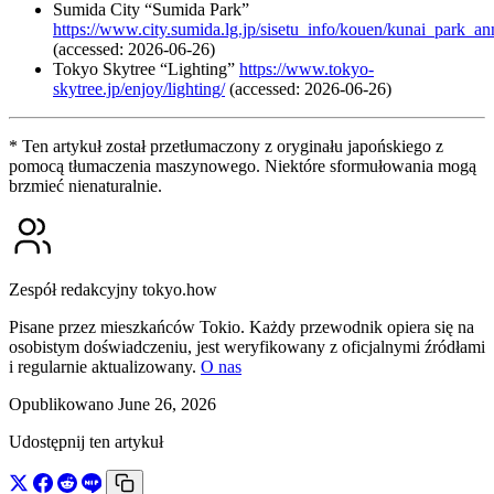
Sumida City “Sumida Park”
https://www.city.sumida.lg.jp/sisetu_info/kouen/kunai_park_a
(accessed: 2026-06-26)
Tokyo Skytree “Lighting”
https://www.tokyo-
skytree.jp/enjoy/lighting/
(accessed: 2026-06-26)
* Ten artykuł został przetłumaczony z oryginału japońskiego z
pomocą tłumaczenia maszynowego. Niektóre sformułowania mogą
brzmieć nienaturalnie.
Zespół redakcyjny tokyo.how
Pisane przez mieszkańców Tokio. Każdy przewodnik opiera się na
osobistym doświadczeniu, jest weryfikowany z oficjalnymi źródłami
i regularnie aktualizowany.
O nas
Opublikowano June 26, 2026
Udostępnij ten artykuł