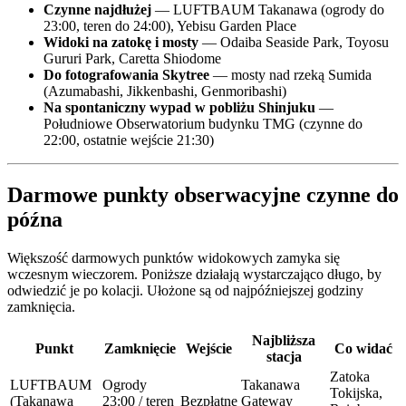
Czynne najdłużej
— LUFTBAUM Takanawa (ogrody do
23:00, teren do 24:00), Yebisu Garden Place
Widoki na zatokę i mosty
— Odaiba Seaside Park, Toyosu
Gururi Park, Caretta Shiodome
Do fotografowania Skytree
— mosty nad rzeką Sumida
(Azumabashi, Jikkenbashi, Genmoribashi)
Na spontaniczny wypad w pobliżu Shinjuku
—
Południowe Obserwatorium budynku TMG (czynne do
22:00, ostatnie wejście 21:30)
Darmowe punkty obserwacyjne czynne do
późna
Większość darmowych punktów widokowych zamyka się
wczesnym wieczorem. Poniższe działają wystarczająco długo, by
odwiedzić je po kolacji. Ułożone są od najpóźniejszej godziny
zamknięcia.
Najbliższa
Punkt
Zamknięcie
Wejście
Co widać
stacja
Zatoka
LUFTBAUM
Ogrody
Takanawa
Tokijska,
(Takanawa
23:00 / teren
Bezpłatne
Gateway