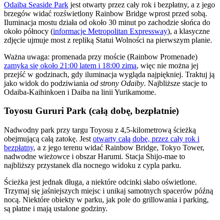
Odaiba Seaside Park
jest otwarty przez cały rok i bezpłatny, a z jego
brzegów widać rozświetlony Rainbow Bridge wprost przed sobą.
Iluminacja mostu działa od około 30 minut po zachodzie słońca do
około północy (
informacje Metropolitan Expressway
), a klasyczne
zdjęcie ujmuje most z repliką Statui Wolności na pierwszym planie.
Ważna uwaga: promenada przy moście (Rainbow Promenade)
zamyka się około 21:00 latem i 18:00 zimą
, więc nie można jej
przejść w godzinach, gdy iluminacja wygląda najpiękniej. Traktuj ją
jako widok do podziwiania
od strony Odaiby
. Najbliższe stacje to
Odaiba-Kaihinkoen i Daiba na linii Yurikamome.
Toyosu Gururi Park (całą dobę, bezpłatnie)
Nadwodny park przy targu Toyosu z 4,5-kilometrową ścieżką
obejmującą całą zatokę. Jest
otwarty całą dobę, przez cały rok i
bezpłatny
, a z jego terenu widać Rainbow Bridge, Tokyo Tower,
nadwodne wieżowce i obszar Harumi. Stacja Shijo-mae to
najbliższy przystanek dla nocnego widoku z cypla parku.
Ścieżka jest jednak długa, a niektóre odcinki słabo oświetlone.
Trzymaj się jaśniejszych miejsc i unikaj samotnych spacerów późną
nocą. Niektóre obiekty w parku, jak pole do grillowania i parking,
są płatne i mają ustalone godziny.