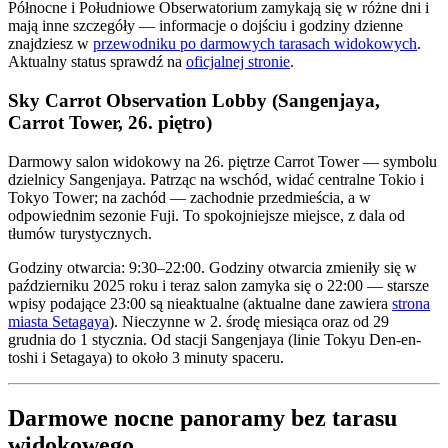
Północne i Południowe Obserwatorium zamykają się w różne dni i
mają inne szczegóły — informacje o dojściu i godziny dzienne
znajdziesz w
przewodniku po darmowych tarasach widokowych
.
Aktualny status sprawdź na
oficjalnej stronie
.
Sky Carrot Observation Lobby (Sangenjaya,
Carrot Tower, 26. piętro)
Darmowy salon widokowy na 26. piętrze Carrot Tower — symbolu
dzielnicy Sangenjaya. Patrząc na wschód, widać centralne Tokio i
Tokyo Tower; na zachód — zachodnie przedmieścia, a w
odpowiednim sezonie Fuji. To spokojniejsze miejsce, z dala od
tłumów turystycznych.
Godziny otwarcia: 9:30–22:00. Godziny otwarcia zmieniły się w
październiku 2025 roku i teraz salon zamyka się o 22:00 — starsze
wpisy podające 23:00 są nieaktualne (aktualne dane zawiera
strona
miasta Setagaya
). Nieczynne w 2. środę miesiąca oraz od 29
grudnia do 1 stycznia. Od stacji Sangenjaya (linie Tokyu Den-en-
toshi i Setagaya) to około 3 minuty spaceru.
Darmowe nocne panoramy bez tarasu
widokowego