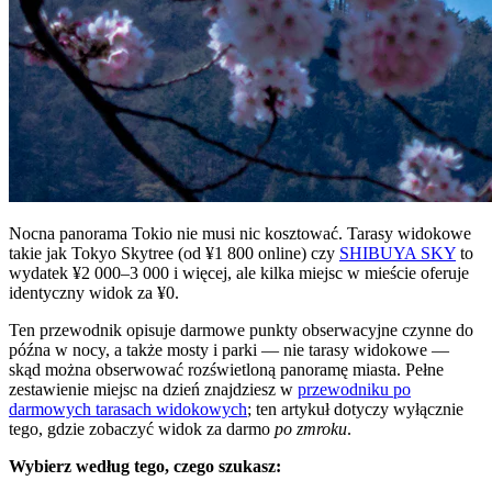
Nocna panorama Tokio nie musi nic kosztować. Tarasy widokowe
takie jak Tokyo Skytree (od ¥1 800 online) czy
SHIBUYA SKY
to
wydatek ¥2 000–3 000 i więcej, ale kilka miejsc w mieście oferuje
identyczny widok za ¥0.
Ten przewodnik opisuje darmowe punkty obserwacyjne czynne do
późna w nocy, a także mosty i parki — nie tarasy widokowe —
skąd można obserwować rozświetloną panoramę miasta. Pełne
zestawienie miejsc na dzień znajdziesz w
przewodniku po
darmowych tarasach widokowych
; ten artykuł dotyczy wyłącznie
tego, gdzie zobaczyć widok za darmo
po zmroku
.
Wybierz według tego, czego szukasz: