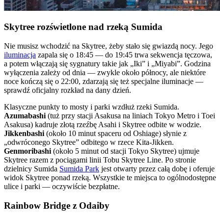
Skytree rozświetlone nad rzeką Sumida
Nie musisz wchodzić na Skytree, żeby stało się gwiazdą nocy. Jego
iluminacja
zapala się o 18:45 — do 19:45 trwa sekwencja tęczowa,
a potem włączają się sygnatury takie jak „Iki” i „Miyabi”. Godzina
wyłączenia zależy od dnia — zwykle około północy, ale niektóre
noce kończą się o 22:00, zdarzają się też specjalne iluminacje —
sprawdź oficjalny rozkład na dany dzień.
Klasyczne punkty to mosty i parki wzdłuż rzeki Sumida.
Azumabashi
(tuż przy stacji Asakusa na liniach Tokyo Metro i Toei
Asakusa) kadruje złotą rzeźbę Asahi i Skytree odbite w wodzie.
Jikkenbashi
(około 10 minut spaceru od Oshiage) słynie z
„odwróconego Skytree” odbitego w rzece Kita-Jikken.
Genmoribashi
(około 5 minut od stacji Tokyo Skytree) ujmuje
Skytree razem z pociągami linii Tobu Skytree Line. Po stronie
dzielnicy Sumida
Sumida Park
jest otwarty przez całą dobę i oferuje
widok Skytree ponad rzeką. Wszystkie te miejsca to ogólnodostępne
ulice i parki — oczywiście bezpłatne.
Rainbow Bridge z Odaiby