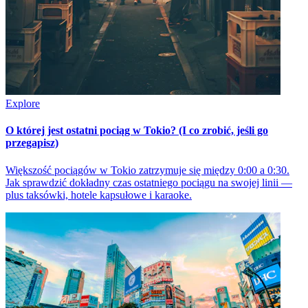
Explore
O której jest ostatni pociąg w Tokio? (I co zrobić, jeśli go
przegapisz)
Większość pociągów w Tokio zatrzymuje się między 0:00 a 0:30.
Jak sprawdzić dokładny czas ostatniego pociągu na swojej linii —
plus taksówki, hotele kapsułowe i karaoke.