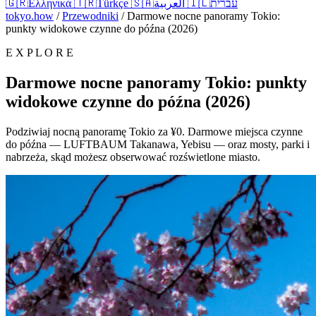
🇬🇷
Ελληνικά
🇹🇷
Türkçe
🇸🇦
العربية
🇮🇱
עברית
tokyo.how
/
Przewodniki
/
Darmowe nocne panoramy Tokio:
punkty widokowe czynne do późna (2026)
E X P L O R E
Darmowe nocne panoramy Tokio: punkty
widokowe czynne do późna (2026)
Podziwiaj nocną panoramę Tokio za ¥0. Darmowe miejsca czynne
do późna — LUFTBAUM Takanawa, Yebisu — oraz mosty, parki i
nabrzeża, skąd możesz obserwować rozświetlone miasto.