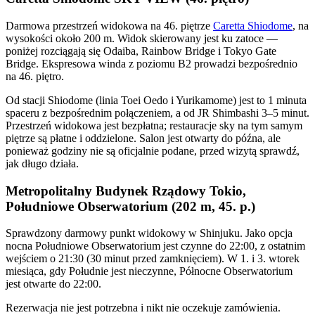
Darmowa przestrzeń widokowa na 46. piętrze
Caretta Shiodome
, na
wysokości około 200 m. Widok skierowany jest ku zatoce —
poniżej rozciągają się Odaiba, Rainbow Bridge i Tokyo Gate
Bridge. Ekspresowa winda z poziomu B2 prowadzi bezpośrednio
na 46. piętro.
Od stacji Shiodome (linia Toei Oedo i Yurikamome) jest to 1 minuta
spaceru z bezpośrednim połączeniem, a od JR Shimbashi 3–5 minut.
Przestrzeń widokowa jest bezpłatna; restauracje sky na tym samym
piętrze są płatne i oddzielone. Salon jest otwarty do późna, ale
ponieważ godziny nie są oficjalnie podane, przed wizytą sprawdź,
jak długo działa.
Metropolitalny Budynek Rządowy Tokio,
Południowe Obserwatorium (202 m, 45. p.)
Sprawdzony darmowy punkt widokowy w Shinjuku. Jako opcja
nocna Południowe Obserwatorium jest czynne do 22:00, z ostatnim
wejściem o 21:30 (30 minut przed zamknięciem). W 1. i 3. wtorek
miesiąca, gdy Południe jest nieczynne, Północne Obserwatorium
jest otwarte do 22:00.
Rezerwacja nie jest potrzebna i nikt nie oczekuje zamówienia.