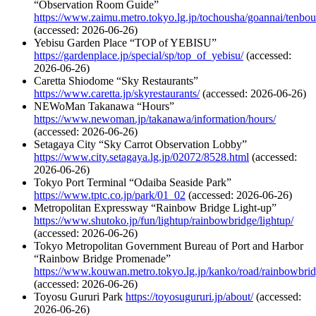
“Observation Room Guide”
https://www.zaimu.metro.tokyo.lg.jp/tochousha/goannai/tenbou
(accessed: 2026-06-26)
Yebisu Garden Place “TOP of YEBISU”
https://gardenplace.jp/special/sp/top_of_yebisu/
(accessed:
2026-06-26)
Caretta Shiodome “Sky Restaurants”
https://www.caretta.jp/skyrestaurants/
(accessed: 2026-06-26)
NEWoMan Takanawa “Hours”
https://www.newoman.jp/takanawa/information/hours/
(accessed: 2026-06-26)
Setagaya City “Sky Carrot Observation Lobby”
https://www.city.setagaya.lg.jp/02072/8528.html
(accessed:
2026-06-26)
Tokyo Port Terminal “Odaiba Seaside Park”
https://www.tptc.co.jp/park/01_02
(accessed: 2026-06-26)
Metropolitan Expressway “Rainbow Bridge Light-up”
https://www.shutoko.jp/fun/lightup/rainbowbridge/lightup/
(accessed: 2026-06-26)
Tokyo Metropolitan Government Bureau of Port and Harbor
“Rainbow Bridge Promenade”
https://www.kouwan.metro.tokyo.lg.jp/kanko/road/rainbowbri
(accessed: 2026-06-26)
Toyosu Gururi Park
https://toyosugururi.jp/about/
(accessed:
2026-06-26)