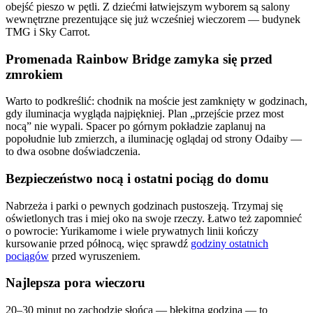
obejść pieszo w pętli. Z dziećmi łatwiejszym wyborem są salony
wewnętrzne prezentujące się już wcześniej wieczorem — budynek
TMG i Sky Carrot.
Promenada Rainbow Bridge zamyka się przed
zmrokiem
Warto to podkreślić: chodnik na moście jest zamknięty w godzinach,
gdy iluminacja wygląda najpiękniej. Plan „przejście przez most
nocą” nie wypali. Spacer po górnym pokładzie zaplanuj na
popołudnie lub zmierzch, a iluminację oglądaj od strony Odaiby —
to dwa osobne doświadczenia.
Bezpieczeństwo nocą i ostatni pociąg do domu
Nabrzeża i parki o pewnych godzinach pustoszeją. Trzymaj się
oświetlonych tras i miej oko na swoje rzeczy. Łatwo też zapomnieć
o powrocie: Yurikamome i wiele prywatnych linii kończy
kursowanie przed północą, więc sprawdź
godziny ostatnich
pociągów
przed wyruszeniem.
Najlepsza pora wieczoru
20–30 minut po zachodzie słońca — błękitna godzina — to