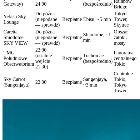
Rainbow
Gateway)
24:00
(bezpośrednio)
Bridge
Do późna
Tokyo
Yebisu Sky
(niepodane
Bezpłatne
Ebisu, ~5 min
Tower,
Lounge
— sprawdź)
Skytree
Caretta
Do późna
Obszar
Shiodome, ~1
Shiodome
(niepodane
Bezpłatne
zatoki,
min
SKY VIEW
— sprawdź)
mosty
22:00
TMG
Panorama
(ostatnie
Tochomae
Południowe
Bezpłatne
centralnego
wejście
(bezpośrednio)
Obserwatorium
Tokio
21:30)
Centralne
Sky Carrot
Sangenjaya,
Tokio,
22:00
Bezpłatne
(Sangenjaya)
~3 min
Tokyo
Tower