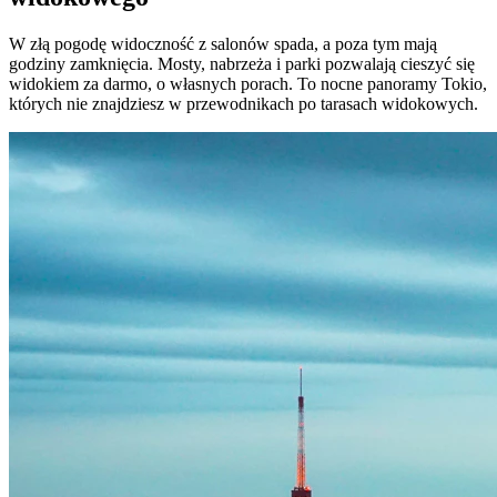
W złą pogodę widoczność z salonów spada, a poza tym mają
godziny zamknięcia. Mosty, nabrzeża i parki pozwalają cieszyć się
widokiem za darmo, o własnych porach. To nocne panoramy Tokio,
których nie znajdziesz w przewodnikach po tarasach widokowych.