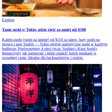
Explore
Tanie sushi w Tokio: gdzie zjeść za mniej niż ¥500
Kaiten-zushi (sushi na taśmie) od ¥110 za talerz, bary sushi na
stojąco i targ Tsukiji — Tokio oferuje autentyczne sushi w każdym
budżecie. Porównujemy 4 sieci (m.in. Sushiro i Kura Sushi),
tłumaczymy jak zamawiać i gdzie znaleźć lunch omakase w
rozsądnej cenie. Idealne dla backpackerów i rodzin.