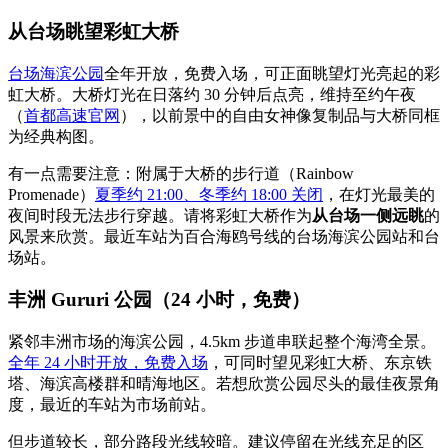
从台场眺望彩虹大桥
台场海滨公园
全年开放，免费入场，可正面眺望灯光亮起的彩
虹大桥。大桥灯光在日落约 30 分钟后点亮，维持至约午夜
（
首都高速官网
），以前景中的自由女神像复制品与大桥同框
为经典构图。
有一点需要注意：附属于大桥的步行道（Rainbow
Promenade）
夏季约 21:00、冬季约 18:00 关闭
，在灯光最美的
夜间时段无法步行穿越。请将彩虹大桥作为
从台场一侧远眺
的
风景来欣赏。最近车站为百合海鸥号线的台场海滨公园站和台
场站。
丰洲 Gururi 公园（24 小时，免费）
紧邻丰洲市场的海滨公园，4.5km 步道串联起整个海湾全景。
全年 24 小时开放，免费入场
，可同时望见彩虹大桥、东京铁
塔、海滨高楼群和晴海地区。若想欣赏公园尽头的最佳夜景角
度，最近的车站为市场前站。
但步道较长，部分路段光线较暗。建议停留在光线充足的区