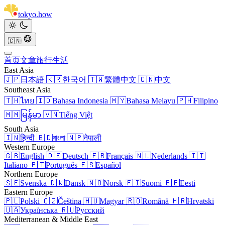
tokyo
.
how
🇨🇳
首页
文章
旅行
生活
East Asia
🇯🇵
日本語
🇰🇷
한국어
🇹🇼
繁體中文
🇨🇳
中文
Southeast Asia
🇹🇭
ไทย
🇮🇩
Bahasa Indonesia
🇲🇾
Bahasa Melayu
🇵🇭
Filipino
🇲🇲
မြန်မာ
🇻🇳
Tiếng Việt
South Asia
🇮🇳
हिन्दी
🇧🇩
বাংলা
🇳🇵
नेपाली
Western Europe
🇬🇧
English
🇩🇪
Deutsch
🇫🇷
Français
🇳🇱
Nederlands
🇮🇹
Italiano
🇵🇹
Português
🇪🇸
Español
Northern Europe
🇸🇪
Svenska
🇩🇰
Dansk
🇳🇴
Norsk
🇫🇮
Suomi
🇪🇪
Eesti
Eastern Europe
🇵🇱
Polski
🇨🇿
Čeština
🇭🇺
Magyar
🇷🇴
Română
🇭🇷
Hrvatski
🇺🇦
Українська
🇷🇺
Русский
Mediterranean & Middle East