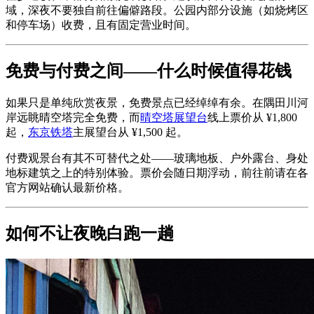
域，深夜不要独自前往偏僻路段。公园内部分设施（如烧烤区
和停车场）收费，且有固定营业时间。
免费与付费之间——什么时候值得花钱
如果只是单纯欣赏夜景，免费景点已经绰绰有余。在隅田川河
岸远眺晴空塔完全免费，而
晴空塔展望台
线上票价从 ¥1,800
起，
东京铁塔
主展望台从 ¥1,500 起。
付费观景台有其不可替代之处——玻璃地板、户外露台、身处
地标建筑之上的特别体验。票价会随日期浮动，前往前请在各
官方网站确认最新价格。
如何不让夜晚白跑一趟