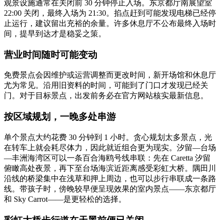
观景设施通常在关闭前 30 分钟停止入场。东京都厅南展望室
22:00 关闭，最终入场为 21:30。掐点赶到可能发现电梯已经停
止运行，建议留出充裕的余量。许多休息厅不公布最终入场时
间，提早到达才是稳妥之策。
营业时间随时可能变动
免费景点会因维护或运营调整而更改时间，新开场馆和休息厅
尤为常见。沿用旧资料的时间，可能到了门口才发现已经关
门。对于目标景点，出发前务必在官方网站核实最新信息。
按区域规划，一晚多处串游
单个景点大约花费 30 分钟到 1 小时。贪心规划太多景点，光
在转车上就会耗尽体力，因此就近组合更为现实。汐留—台场
—丰洲海湾区可以一条百合海鸥号线串联：先在 Caretta 汐留
俯瞰高处夜景，再下至台场海滨近距离感受彩虹大桥。隅田川
沿线的桥梁集中在浅草和押上周边，也可以步行串联成一条路
线。带孩子时，傍晚较早便呈现效果的室内景点——东京都厅
和 Sky Carrot——是更轻松的选择。