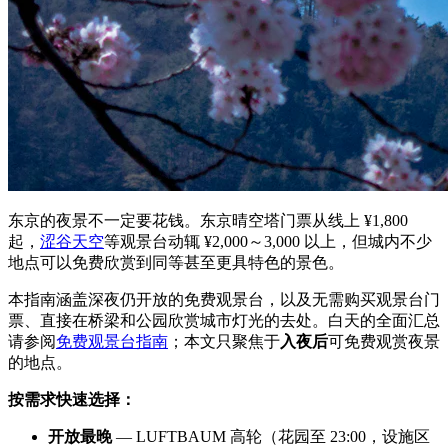
东京的夜景不一定要花钱。东京晴空塔门票从线上 ¥1,800
起，
涩谷天空
等观景台动辄 ¥2,000～3,000 以上，但城内不少
地点可以免费欣赏到同等甚至更具特色的景色。
本指南涵盖深夜仍开放的免费观景台，以及无需购买观景台门
票、直接在桥梁和公园欣赏城市灯光的去处。白天的全面汇总
请参阅
免费观景台指南
；本文只聚焦于
入夜后
可免费观赏夜景
的地点。
按需求快速选择：
开放最晚
— LUFTBAUM 高轮（花园至 23:00，设施区