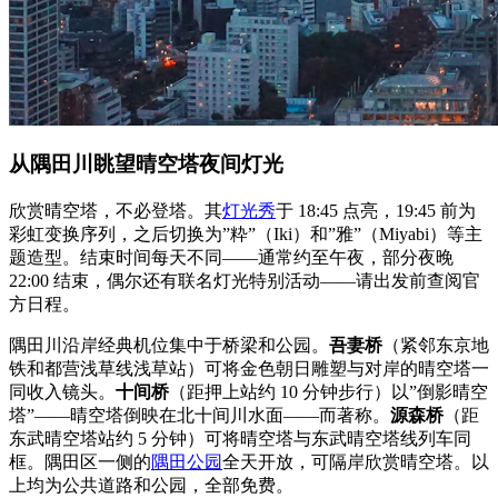
从隅田川眺望晴空塔夜间灯光
欣赏晴空塔，不必登塔。其
灯光秀
于 18:45 点亮，19:45 前为
彩虹变换序列，之后切换为”粋”（Iki）和”雅”（Miyabi）等主
题造型。结束时间每天不同——通常约至午夜，部分夜晚
22:00 结束，偶尔还有联名灯光特别活动——请出发前查阅官
方日程。
隅田川沿岸经典机位集中于桥梁和公园。
吾妻桥
（紧邻东京地
铁和都营浅草线浅草站）可将金色朝日雕塑与对岸的晴空塔一
同收入镜头。
十间桥
（距押上站约 10 分钟步行）以”倒影晴空
塔”——晴空塔倒映在北十间川水面——而著称。
源森桥
（距
东武晴空塔站约 5 分钟）可将晴空塔与东武晴空塔线列车同
框。隅田区一侧的
隅田公园
全天开放，可隔岸欣赏晴空塔。以
上均为公共道路和公园，全部免费。