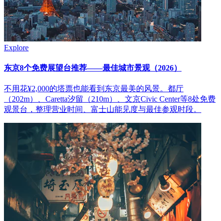
Explore
东京8个免费展望台推荐——最佳城市景观（2026）
不用花¥2,000的塔票也能看到东京最美的风景。都厅
（202m）、Caretta汐留（210m）、文京Civic Center等8处免费
观景台，整理营业时间、富士山能见度与最佳参观时段。