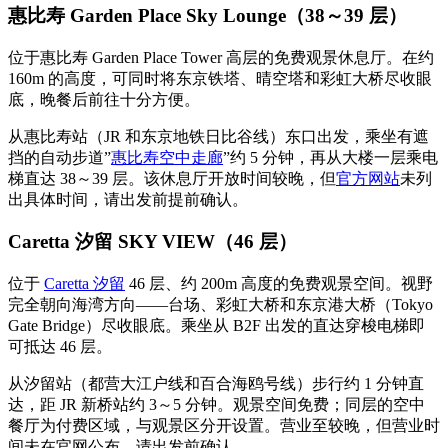
惠比寿 Garden Place Sky Lounge（38～39 层）
位于惠比寿 Garden Place Tower 高层的免费观景休息厅。在约
160m 的高度，可同时将东京铁塔、晴空塔和彩虹大桥尽收眼
底，晚餐后前往十分方便。
从惠比寿站（JR 和东京地铁日比谷线）东口出发，乘坐有遮
挡的自动步道”
惠比寿空中走廊
”约 5 分钟，再从大楼一层乘电
梯直达 38～39 层。该休息厅开放时间较晚，但
官方网站
未列
出具体时间，请出发前提前确认。
Caretta 汐留 SKY VIEW（46 层）
位于
Caretta 汐留
46 层、约 200m 高度的免费观景空间。视野
完全朝向海湾方向——台场、彩虹大桥和东京港大桥（Tokyo
Gate Bridge）尽收眼底。乘坐从 B2F 出发的直达穿梭电梯即
可抵达 46 层。
从汐留站（都营大江户线和百合海鸥号线）步行约 1 分钟直
达，距 JR 新桥站约 3～5 分钟。观景空间免费；同层的空中
餐厅为付费区域，与观景区分开设置。营业至较晚，但营业时
间未在官网公布，请出发前确认。