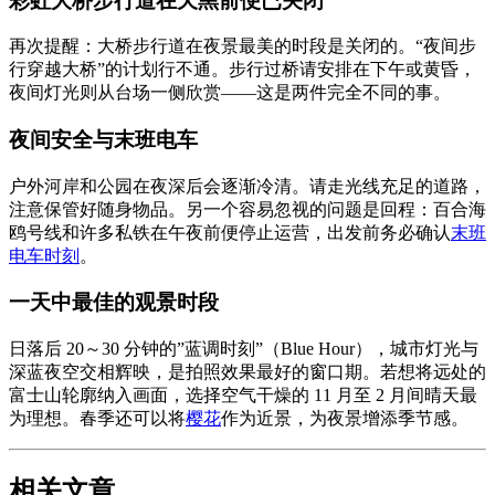
彩虹大桥步行道在天黑前便已关闭
再次提醒：大桥步行道在夜景最美的时段是关闭的。“夜间步
行穿越大桥”的计划行不通。步行过桥请安排在下午或黄昏，
夜间灯光则从台场一侧欣赏——这是两件完全不同的事。
夜间安全与末班电车
户外河岸和公园在夜深后会逐渐冷清。请走光线充足的道路，
注意保管好随身物品。另一个容易忽视的问题是回程：百合海
鸥号线和许多私铁在午夜前便停止运营，出发前务必确认
末班
电车时刻
。
一天中最佳的观景时段
日落后 20～30 分钟的”蓝调时刻”（Blue Hour），城市灯光与
深蓝夜空交相辉映，是拍照效果最好的窗口期。若想将远处的
富士山轮廓纳入画面，选择空气干燥的 11 月至 2 月间晴天最
为理想。春季还可以将
樱花
作为近景，为夜景增添季节感。
相关文章