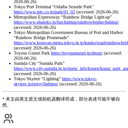
2026-06-26)
Tokyo Port Terminal “Odaiba Seaside Park”
https://www.tptc.co.jp/park/01_02
(accessed: 2026-06-26)
Metropolitan Expressway “Rainbow Bridge Light-up”
https://www.shutoko.jp/fun/lightup/rainbowbridge/lightup/
(accessed: 2026-06-26)
Tokyo Metropolitan Government Bureau of Port and Harbor
“Rainbow Bridge Promenade”
https://www.kouwan.metro.tokyo.lg.jp/kanko/road/rainbowbri
(accessed: 2026-06-26)
Toyosu Gururi Park
https://toyosugururi.jp/about/
(accessed:
2026-06-26)
Sumida City “Sumida Park”
https://www.city.sumida.lg.jp/sisetu_info/kouen/kunai_park_a
(accessed: 2026-06-26)
Tokyo Skytree “Lighting”
https://www.tokyo-
skytree.jp/enjoy/lighting/
(accessed: 2026-06-26)
* 本文由英文原文借助机器翻译而成，部分表述可能不够自
然。