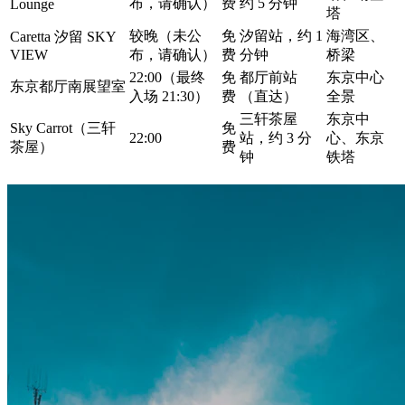
布，请确认）
费
约 5 分钟
Lounge
塔
较晚（未公
免
汐留站，约 1
海湾区、
Caretta 汐留 SKY
VIEW
布，请确认）
费
分钟
桥梁
22:00（最终
免
都厅前站
东京中心
东京都厅南展望室
入场 21:30）
费
（直达）
全景
三轩茶屋
东京中
Sky Carrot（三轩
免
22:00
站，约 3 分
心、东京
茶屋）
费
钟
铁塔