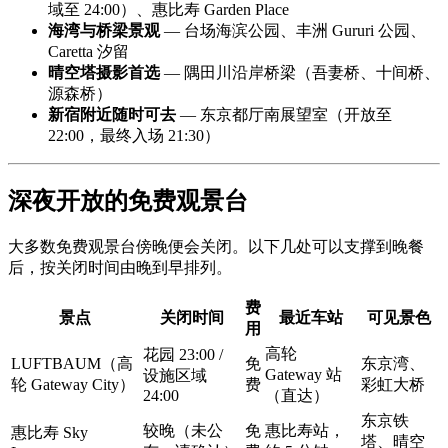
域至 24:00）、惠比寿 Garden Place
海湾与桥梁景观
— 台场海滨公园、丰洲 Gururi 公园、
Caretta 汐留
晴空塔摄影首选
— 隅田川沿岸桥梁（吾妻桥、十间桥、
源森桥）
新宿附近随时可去
— 东京都厅南展望室（开放至
22:00，最终入场 21:30）
深夜开放的免费观景台
大多数免费观景台傍晚便会关闭。以下几处可以支撑到晚餐
后，按关闭时间由晚到早排列。
费
景点
关闭时间
最近车站
可见景色
用
高轮
花园 23:00 /
LUFTBAUM（高
免
东京湾、
Gateway 站
设施区域
轮 Gateway City）
费
彩虹大桥
24:00
（直达）
东京铁
较晚（未公
免
惠比寿站，
惠比寿 Sky
塔、晴空