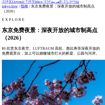
🇬🇷
Ελληνικά
🇹🇷
Türkçe
🇸🇦
العربية
🇮🇱
עברית
tokyo.how
/
指南
/
东京免费夜景：深夜开放的城市制高点
（2026）
E X P L O R E
东京免费夜景：深夜开放的城市制高点
（2026）
¥0 欣赏东京夜空。LUFTBAUM 高轮、惠比寿等深夜开放的
免费观景台，加上可以俯瞰城市灯火的桥梁、公园与河岸。