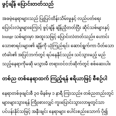
ဖွင့်ချိန် ပြောင်းတတ်သည်
အခမဲ့နေရာများသည် ပြုပြင်ထိန်းသိမ်းမှုနှင့် လည်ပတ်ရေး
ပြောင်းလဲမှုများကြောင့် ဖွင့်ချိန် ချိန်ညှိတတ်ပြီး ဆိုင်သစ်များနှင့်
lounge သစ်များမှာ အထူးသဖြင့် ပြောင်းလဲတတ်သည်။ ဟောင်း
သောစာရင်းများ၏ ချိန်ကို ယုံကြည်ရင်း ဆောင်ရွက်ကာ ပိတ်သော
တံခါး၏ အပြင်ဘက်တွင် ရပ်နေနိုင်သည်။ သင်သွားမည့် မည်
သည့်နေရာကိုမဆို မသွားမီ တရားဝင်ဝဘ်ဆိုက်တွင် စစ်ဆေးပါ။
တစ်ည တစ်နေရာထက် ကြည့်ရန် ဧရိယာဖြင့် စီစဉ်ပါ
နေရာတစ်ခုချင်းစီ ၃၀ မိနစ်မှ ၁ နာရီ ကြာသည်။ တစ်ညတည်းတွင်
များများသွားရန် ကြိုးစားလျှင် ကူးပြောင်းသွားလာမှုတွင်သာ
ပင်ပန်းနိုင်သဖြင့် အနီးချင်း နေရာများ ပေါင်းစည်းသောက် ပို၍