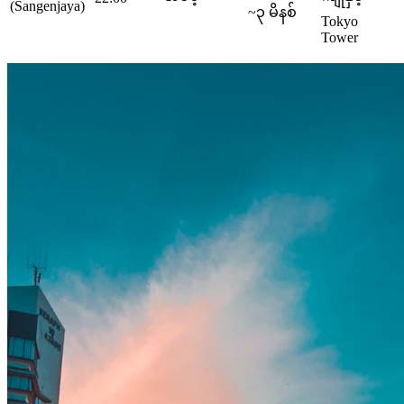
(Sangenjaya)
~၃ မိနစ်
Tokyo
Tower