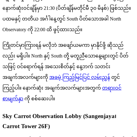
နောက်ဆုံးဝင်ချိန်မှာ 21:30 (ပိတ်ချိန်မတိုင်မီ ၃၀ မိနစ်) ဖြစ်သည်။
ပထမနှင့် တတိယ အင်္ဂါနေ့တွင် South ပိတ်သောအခါ North
Observatory ကို 22:00 ထိ ဖွင့်ထားသည်။
ကြိုတင်မှာကြားရန် မလိုဘဲ အဖျော်ယမကာ မှာနိုင်ဖို့ ဆိုသည်
လည်း မရှိပါ။ North နှင့် South တို့ မတူညီသောနေ့များတွင် ပိတ်
သဖြင့် ဝင်ရောက်ရန် အသေးစိတ်နှင့် နေ့ဘက် သတင်း
အချက်အလက်များကို
အခမဲ့ ကြည့်မြင်ပြင် လမ်းညွှန်
တွင်
ကြည့်ပါ။ နောက်ဆုံး အချက်အလက်များအတွက်
တရားဝင်
စာမျက်နှာ
ကို စစ်ဆေးပါ။
Sky Carrot Observation Lobby (Sangenjaya၊
Carrot Tower 26F)