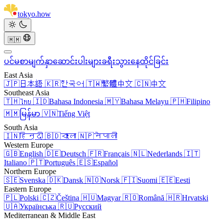
tokyo
.
how
🇲🇲
ပင်မစာမျက်နှာ
ဆောင်းပါးများ
ခရီးသွား
နေထိုင်ခြင်း
East Asia
🇯🇵
日本語
🇰🇷
한국어
🇹🇼
繁體中文
🇨🇳
中文
Southeast Asia
🇹🇭
ไทย
🇮🇩
Bahasa Indonesia
🇲🇾
Bahasa Melayu
🇵🇭
Filipino
🇲🇲
မြန်မာ
🇻🇳
Tiếng Việt
South Asia
🇮🇳
हिन्दी
🇧🇩
বাংলা
🇳🇵
नेपाली
Western Europe
🇬🇧
English
🇩🇪
Deutsch
🇫🇷
Français
🇳🇱
Nederlands
🇮🇹
Italiano
🇵🇹
Português
🇪🇸
Español
Northern Europe
🇸🇪
Svenska
🇩🇰
Dansk
🇳🇴
Norsk
🇫🇮
Suomi
🇪🇪
Eesti
Eastern Europe
🇵🇱
Polski
🇨🇿
Čeština
🇭🇺
Magyar
🇷🇴
Română
🇭🇷
Hrvatski
🇺🇦
Українська
🇷🇺
Русский
Mediterranean & Middle East