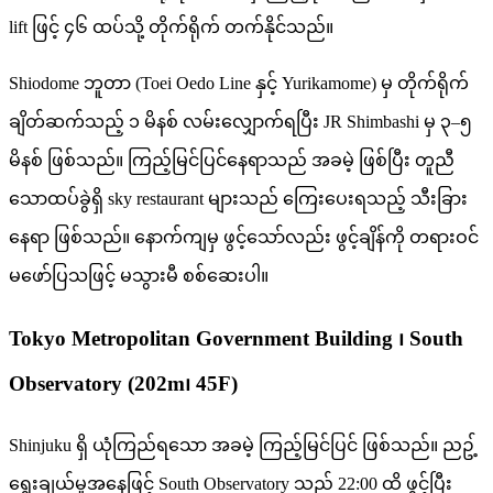
lift ဖြင့် ၄၆ ထပ်သို့ တိုက်ရိုက် တက်နိုင်သည်။
Shiodome ဘူတာ (Toei Oedo Line နှင့် Yurikamome) မှ တိုက်ရိုက်
ချိတ်ဆက်သည့် ၁ မိနစ် လမ်းလျှောက်ရပြီး JR Shimbashi မှ ၃–၅
မိနစ် ဖြစ်သည်။ ကြည့်မြင်ပြင်နေရာသည် အခမဲ့ ဖြစ်ပြီး တူညီ
သောထပ်ခွဲရှိ sky restaurant များသည် ကြေးပေးရသည့် သီးခြား
နေရာ ဖြစ်သည်။ နောက်ကျမှ ဖွင့်သော်လည်း ဖွင့်ချိန်ကို တရားဝင်
မဖော်ပြသဖြင့် မသွားမီ စစ်ဆေးပါ။
Tokyo Metropolitan Government Building ၊ South
Observatory (202m၊ 45F)
Shinjuku ရှိ ယုံကြည်ရသော အခမဲ့ ကြည့်မြင်ပြင် ဖြစ်သည်။ ညဥ့်
ရွေးချယ်မှုအနေဖြင့် South Observatory သည် 22:00 ထိ ဖွင့်ပြီး