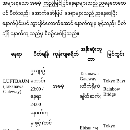
အများစုသော အခမဲ့ ကြည့်မြင်ပြင်နေရာများသည် ညနေစောစော
ပင် ပိတ်သည်။ အောက်ဖော်ပြပါ နေရာများသည် ညနေစာပြီး
နောက်ပိုင်းပင် သွားနိုင်လောက်အောင် နောက်ကျမှ ဖွင့်သည်။ ပိတ်
ချိန် နောက်ကျသည်မှ စီစဉ်ဖော်ပြသည်။
အနီးဆုံးဘူ
နေရာ
ပိတ်ချိန်
ကုန်ကျစရိတ်
မြင်ကွင်း
တာ
ဥယျာဉ်
Takanawa
Gateway
တောင်း
Tokyo Bay၊
LUFTBAUM
အခမဲ့
(တိုက်ရိုက်
(Takanawa
23:00 /
Rainbow
Gateway)
Bridge
နေရာ
ချိတ်ဆက်)
24:00
နောက်ကျ
မှ ဖွင့် (တင်
Tokyo
Ebisu၊ ~၅