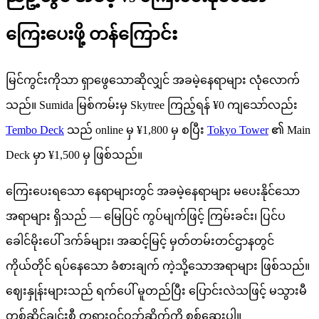
ကြေးပေးဖို့ တန်ကြောင်း
မြင်ကွင်းကိုသာ ရှာဖွေသောဆိုလျှင် အခမဲ့နေရာများ လုံလောက်
သည်။ Sumida မြစ်ကမ်းမှ Skytree ကြည့်ရန် ¥0 ကျသော်လည်း
Tembo Deck
သည် online မှ ¥1,800 မှ စပြီး
Tokyo Tower
၏ Main
Deck မှာ ¥1,500 မှ ဖြစ်သည်။
ကြေးပေးရသော နေရာများတွင် အခမဲ့နေရာများ မပေးနိုင်သော
အရာများ ရှိသည် — မြေပြင် ကွပ်မျက်ဖြင့် ကြမ်းခင်း၊ ပြင်ပ
ခေါင်မိုးပေါ် ဒက်ခ်များ၊ အဆင့်မြင့် မှတ်တမ်းတင်ဌာနတွင်
ကိုယ်တိုင် ရပ်နေသော ခံစားချက် ကဲ့သို့သောအရာများ ဖြစ်သည်။
ဈေးနှုန်းများသည် ရက်ပေါ် မူတည်ပြီး ပြောင်းလဲသဖြင့် မသွားမီ
တစ်ဆိုင်ချင်းစီ တရားဝင်ဝဘ်ဆိုက်ကို စစ်ဆေးပါ။