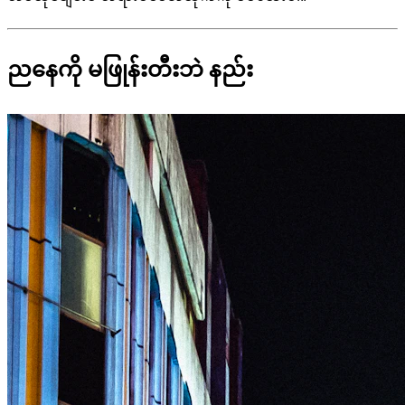
ညနေကို မဖြုန်းတီးဘဲ နည်း