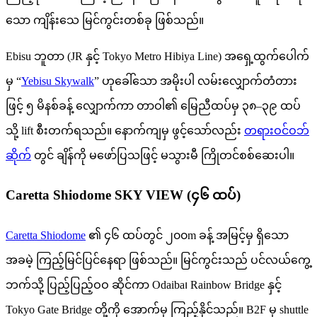
သော ကျိန်းသေ မြင်ကွင်းတစ်ခု ဖြစ်သည်။
Ebisu ဘူတာ (JR နှင့် Tokyo Metro Hibiya Line) အရှေ့ထွက်ပေါက်
မှ “
Yebisu Skywalk
” ဟုခေါ်သော အမိုးပါ လမ်းလျှောက်တံတား
ဖြင့် ၅ မိနစ်ခန့် လျှောက်ကာ တာဝါ၏ မြေညီထပ်မှ ၃၈–၃၉ ထပ်
သို့ lift စီးတက်ရသည်။ နောက်ကျမှ ဖွင့်သော်လည်း
တရားဝင်ဝဘ်
ဆိုက်
တွင် ချိန်ကို မဖော်ပြသဖြင့် မသွားမီ ကြိုတင်စစ်ဆေးပါ။
Caretta Shiodome SKY VIEW (၄၆ ထပ်)
Caretta Shiodome
၏ ၄၆ ထပ်တွင် ၂၀၀m ခန့် အမြင့်မှ ရှိသော
အခမဲ့ ကြည့်မြင်ပြင်နေရာ ဖြစ်သည်။ မြင်ကွင်းသည် ပင်လယ်ကွေ့
ဘက်သို့ ပြည့်ပြည့်ဝဝ ဆိုင်ကာ Odaiba၊ Rainbow Bridge နှင့်
Tokyo Gate Bridge တို့ကို အောက်မှ ကြည့်နိုင်သည်။ B2F မှ shuttle