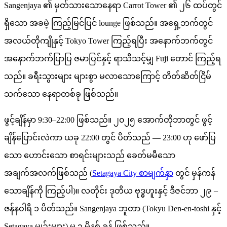
Sangenjaya ၏ မှတ်သားသောနေရာ Carrot Tower ၏ ၂၆ ထပ်တွင်
ရှိသော အခမဲ့ ကြည့်မြင်ပြင် lounge ဖြစ်သည်။ အရှေ့ဘက်တွင်
အလယ်တိုကျိုနှင့် Tokyo Tower ကြည့်ရပြီး အနောက်ဘက်တွင်
အနောက်ဘက်ပြာပြ ဇမာပြင်နှင့် ရာသီသင့်မျှ Fuji တောင် ကြည့်ရ
သည်။ ခရီးသွားများ များစွာ မလာသောကြောင့် တိတ်ဆိတ်ငြိမ်
သက်သော နေရာတစ်ခု ဖြစ်သည်။
ဖွင့်ချိန်မှာ 9:30–22:00 ဖြစ်သည်။ ၂၀၂၅ အောက်တိုဘာတွင် ဖွင့်
ချိန်ပြောင်းလဲကာ ယခု 22:00 တွင် ပိတ်သည် — 23:00 ဟု ဖော်ပြ
သော ဟောင်းသော စာရင်းများသည် ခေတ်မမီသော
အချက်အလက်ဖြစ်သည် (
Setagaya City စာမျက်နှာ
တွင် မှန်ကန်
သောချိန်ကို ကြည့်ပါ)။ လတိုင်း ဒုတိယ ဗုဒ္ဓဟူးနှင့် ဒီဇင်ဘာ ၂၉ –
ဇန်နဝါရီ ၁ ပိတ်သည်။ Sangenjaya ဘူတာ (Tokyu Den-en-toshi နှင့်
Setagaya မျဉ်းများ) မှ ၃ မိနစ် ခန့် ဖြစ်သည်။