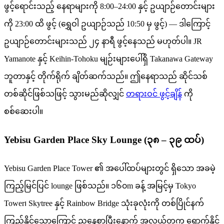
ဖွင့်ရောင်းသည့် နေရာများကို 8:00–24:00 နှင့် ဥယျာဉ်တောင်းများ
ကို 23:00 ထိ ဖွင့် (ရွှေဝါ ဥယျာဉ်သည် 10:50 မှ ဖွင့်) — ဒါကြောင့်
ဥယျာဉ်တောင်းများသည် ၂၄ နာရီ ဖွင့်နေသည် မဟုတ်ပါ။ JR
Yamanote နှင့် Keihin-Tohoku မျဉ်းများပေါ်ရှိ Takanawa Gateway
ဘူတာနှင့် တိုက်ရိုက် ချိတ်ဆက်သည်။ ဤနေရာသည် ဆိုင်သစ်
တစ်ဆိုင်ဖြစ်သဖြင့် သွားမည်ဆိုလျှင်
တရားဝင် ဖွင့်ချိန်
ကို
စစ်ဆေးပါ။
Yebisu Garden Place Sky Lounge (၃၈ – ၃၉ ထပ်)
Yebisu Garden Place Tower ၏ အပေါ်ထပ်များတွင် ရှိသော အခမဲ့
ကြည့်မြင်ပြင် lounge ဖြစ်သည်။ ၁၆၀m ခန့် အမြင့်မှ Tokyo
Tower၊ Skytree နှင့် Rainbow Bridge သုံးခုလုံးကို တစ်ပြိုင်နက်
ကြည့်နိုင်သောကြောင့် ညနေစာပြီးနောက် အလွယ်တကူ ရောက်နိုင်