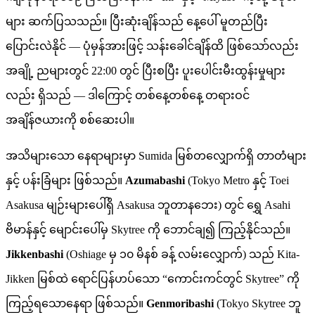
များ ဆက်ပြသသည်။ ပြီးဆုံးချိန်သည် နေ့ပေါ် မူတည်ပြီး
ပြောင်းလဲနိုင် — ပုံမှန်အားဖြင့် သန်းခေါင်ချိန်ထိ ဖြစ်သော်လည်း
အချို့ ညများတွင် 22:00 တွင် ပြီးစပြီး ပူးပေါင်းမီးထွန်းမှုများ
လည်း ရှိသည် — ဒါကြောင့် တစ်နေ့တစ်နေ့ တရားဝင်
အချိန်ဇယားကို စစ်ဆေးပါ။
အသိများသော နေရာများမှာ Sumida မြစ်တလျှောက်ရှိ တာတံများ
နှင့် ပန်းခြံများ ဖြစ်သည်။
Azumabashi
(Tokyo Metro နှင့် Toei
Asakusa မျဉ်းများပေါ်ရှိ Asakusa ဘူတာနဘေး) တွင် ရွှေ Asahi
ဗိမာန်နှင့် မျောင်းပေါ်မှ Skytree ကို ဘောင်ချ၍ ကြည့်နိုင်သည်။
Jikkenbashi
(Oshiage မှ ၁၀ မိနစ် ခန့် လမ်းလျှောက်) သည် Kita-
Jikken မြစ်ထဲ ရောင်ပြန်ဟပ်သော “ကောင်းကင်တွင် Skytree” ကို
ကြည့်ရသောနေရာ ဖြစ်သည်။
Genmoribashi
(Tokyo Skytree ဘူ