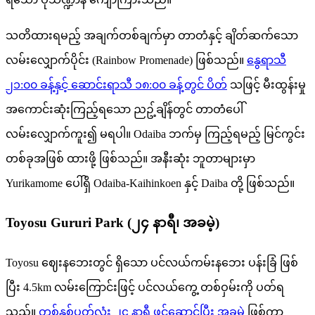
သတိထားရမည့် အချက်တစ်ချက်မှာ တာတံနှင့် ချိတ်ဆက်သော
လမ်းလျှောက်ပိုင်း (Rainbow Promenade) ဖြစ်သည်။
နွေရာသီ
၂၁:၀၀ ခန့်နှင့် ဆောင်းရာသီ ၁၈:၀၀ ခန့်တွင် ပိတ်
သဖြင့် မီးထွန်းမှု
အကောင်းဆုံးကြည့်ရသော ညဥ့်ချိန်တွင် တာတံပေါ်
လမ်းလျှောက်ကူး၍ မရပါ။ Odaiba ဘက်မှ ကြည့်ရမည့် မြင်ကွင်း
တစ်ခုအဖြစ် ထားဖို့ ဖြစ်သည်။ အနီးဆုံး ဘူတာများမှာ
Yurikamome ပေါ်ရှိ Odaiba-Kaihinkoen နှင့် Daiba တို့ ဖြစ်သည်။
Toyosu Gururi Park (၂၄ နာရီ၊ အခမဲ့)
Toyosu ဈေးနဘေးတွင် ရှိသော ပင်လယ်ကမ်းနဘေး ပန်းခြံ ဖြစ်
ပြီး 4.5km လမ်းကြောင်းဖြင့် ပင်လယ်ကွေ့ တစ်ဝှမ်းကို ပတ်ရ
သည်။
တစ်နှစ်ပတ်လုံး ၂၄ နာရီ ဖွင့်ဆောင်ပြီး အခမဲ့
ဖြစ်ကာ