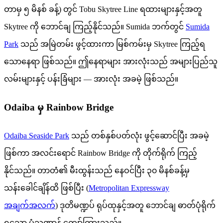
တာမှ ၅ မိနစ် ခန့်) တွင် Tobu Skytree Line ရထားများနှင့်အတူ
Skytree ကို ဘောင်ချ ကြည့်နိုင်သည်။ Sumida ဘက်တွင်
Sumida
Park
သည် အမြဲတမ်း ဖွင့်ထားကာ မြစ်ကမ်းမှ Skytree ကြည့်ရ
သောနေရာ ဖြစ်သည်။ ဤနေရာများ အားလုံးသည် အများပြည်သူ
လမ်းများနှင့် ပန်းခြံများ — အားလုံး အခမဲ့ ဖြစ်သည်။
Odaiba မှ Rainbow Bridge
Odaiba Seaside Park
သည် တစ်နှစ်ပတ်လုံး ဖွင့်ဆောင်ပြီး အခမဲ့
ဖြစ်ကာ အလင်းရောင် Rainbow Bridge ကို တိုက်ရိုက် ကြည့်
နိုင်သည်။ တာတံ၏ မီးထွန်းသည် နေဝင်ပြီး ၃၀ မိနစ်ခန့်မှ
သန်းခေါင်ချိန်ထိ ဖြစ်ပြီး (
Metropolitan Expressway
အချက်အလက်
) ဒုတိမဏ္ဍပ် ရုပ်ထုနှင့်အတူ ဘောင်ချ ဓာတ်ပုံရိုက်
ရသော ပုံသဏ္ဍာန် ကျော်ကြားသည်။