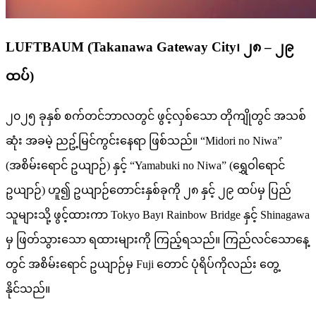
LUFTBAUM (Takanawa Gateway City၊ ၂၈ – ၂၉
ထပ်)
၂၀၂၅ ခုနှစ် စက်တင်ဘာလတွင် ဖွင့်လှစ်သော တိုကျိုတွင် အသစ်
ဆုံး အခမဲ့ ညဥ့်မြင်ကွင်းနေရာ ဖြစ်သည်။ “Midori no Niwa”
(အစိမ်းရောင် ဥယျာဉ်) နှင့် “Yamabuki no Niwa” (ရွှေဝါရောင်
ဥယျာဉ်) ဟူ၍ ဥယျာဉ်တောင်းနှစ်ခုကို ၂၈ နှင့် ၂၉ ထပ်မှ ပြည်
သူများသို့ ဖွင့်ထားကာ Tokyo Bay၊ Rainbow Bridge နှင့် Shinagawa
မှ ဖြတ်သွားသော ရထားများကို ကြည့်ရသည်။ ကြည်လင်သောနေ့
တွင် အစိမ်းရောင် ဥယျာဉ်မှ Fuji တောင် ပုံရိပ်ကိုလည်း တွေ့
နိုင်သည်။