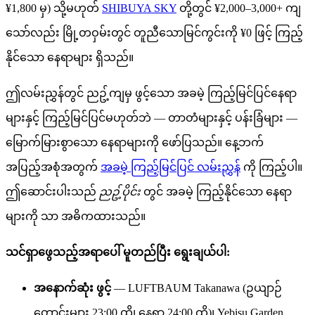
¥1,800 မှ) သို့မဟုတ်
SHIBUYA SKY
တို့တွင် ¥2,000–3,000+ ကျ
သော်လည်း မြို့တဝှမ်းတွင် တူညီသောမြင်ကွင်းကို ¥0 ဖြင့် ကြည့်
နိုင်သော နေရာများ ရှိသည်။
ဤလမ်းညွှန်တွင် ညဥ့်ကျမှ ဖွင့်သော အခမဲ့ ကြည့်မြင်ပြင်နေရာ
များနှင့် ကြည့်မြင်ပြင်မဟုတ်ဘဲ — တာတံများနှင့် ပန်းခြံများ —
မြောက်မြားစွာသော နေရာများကို ဖော်ပြသည်။ နေ့ဘက်
အပြည့်အစုံအတွက်
အခမဲ့ ကြည့်မြင်ပြင် လမ်းညွှန်
ကို ကြည့်ပါ။
ဤဆောင်းပါးသည်
ညဥ့်ပိုင်း
တွင် အခမဲ့ ကြည့်နိုင်သော နေရာ
များကို သာ အဓိကထားသည်။
သင်ရှာဖွေသည့်အရာပေါ် မူတည်ပြီး ရွေးချယ်ပါ:
အနောက်ဆုံး ဖွင့်
— LUFTBAUM Takanawa (ဥယျာဉ်
တောင်းများ 23:00 ထိ၊ နေရာ 24:00 ထိ)၊ Yebisu Garden