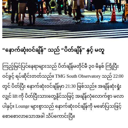
“နောက်ဆုံးဝင်ချိန်” သည် “ပိတ်ချိန်” နှင့် မတူ
ကြည့်မြင်ပြင်နေရာများသည် ပိတ်ချိန်မတိုင်မီ ၃၀ မိနစ် ကြိုပြီး
ဝင်ခွင့် ရပ်ဆိုင်းတတ်သည်။ TMG South Observatory သည် 22:00
တွင် ပိတ်ပြီး နောက်ဆုံးဝင်ချိန်မှာ 21:30 ဖြစ်သည်။ အချိန်ဆုံးရှုံး
လျှင် lift ကို ပိတ်ပြီးသားတွေ့နိုင်သဖြင့် အချိန်လုံလောက်စွာ မလာ
ပါနှင့်။ Lounge များစွာသည် နောက်ဆုံးဝင်ချိန်ကို မဖော်ပြသဖြင့်
စောစောလာသောအခါ သိပ်ကောင်းပြီ။