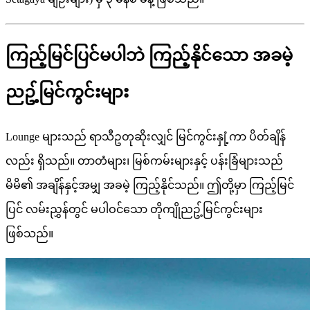
ကြည့်မြင်ပြင်မပါဘဲ ကြည့်နိုင်သော အခမဲ့
ညဥ့်မြင်ကွင်းများ
Lounge များသည် ရာသီဥတုဆိုးလျှင် မြင်ကွင်းနှုံ့ကာ ပိတ်ချိန်
လည်း ရှိသည်။ တာတံများ၊ မြစ်ကမ်းများနှင့် ပန်းခြံများသည်
မိမိ၏ အချိန်နှင့်အမျှ အခမဲ့ ကြည့်နိုင်သည်။ ဤတို့မှာ ကြည့်မြင်
ပြင် လမ်းညွှန်တွင် မပါဝင်သော တိုကျိုညဥ့်မြင်ကွင်းများ
ဖြစ်သည်။