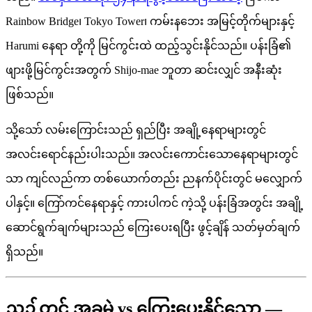
Rainbow Bridge၊ Tokyo Tower၊ ကမ်းနဘေး အမြင့်တိုက်များနှင့်
Harumi နေရာ တို့ကို မြင်ကွင်းထဲ ထည့်သွင်းနိုင်သည်။ ပန်းခြံ၏
ဖျားဖို့မြင်ကွင်းအတွက် Shijo-mae ဘူတာ ဆင်းလျှင် အနီးဆုံး
ဖြစ်သည်။
သို့သော် လမ်းကြောင်းသည် ရှည်ပြီး အချို့နေရာများတွင်
အလင်းရောင်နည်းပါးသည်။ အလင်းကောင်းသောနေရာများတွင်
သာ ကျင်လည်ကာ တစ်ယောက်တည်း ညနက်ပိုင်းတွင် မလျှောက်
ပါနှင့်။ ကြော်ကင်နေရာနှင့် ကားပါကင် ကဲ့သို့ ပန်းခြံအတွင်း အချို့
ဆောင်ရွက်ချက်များသည် ကြေးပေးရပြီး ဖွင့်ချိန် သတ်မှတ်ချက်
ရှိသည်။
ညဥ့်တွင် အခမဲ့ vs ကြေးပေးနိုင်သော —