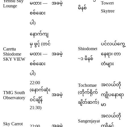
Yebisu Sky
မထား —
အခမဲ့
Tower၊
Lounge
မိနစ်
Skytree
စစ်ဆေး
ပါ)
နောက်ကျ
မှ ဖွင့် (တင်
ပင်လယ်ကွေ့
Shiodome၊
Caretta
မထား —
အခမဲ့
နေရာ၊ တာ
Shiodome
~၁ မိနစ်
SKY VIEW
စစ်ဆေး
တံများ
ပါ)
22:00
အလယ်တို
Tochomae
(နောက်ဆုံး
(တိုက်ရိုက်
TMG South
အခမဲ့
ကျိုပနောရာ
Observatory
ဝင်ချိန်
ချိတ်ဆက်)
မာ
21:30)
အလယ်တို
Sangenjaya၊
Sky Carrot
အခမဲ့
ကျိုနှင့်
22:00