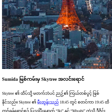
Sumida မြစ်ကမ်းမှ Skytree အလင်းရောင်
Skytree ၏ ထိပ်သို့ မတက်ဘဲပင် ညဥ့်၏ ကြယ်တစ်ပွင့် ဖြစ်
နိုင်သည်။ Skytree ၏
မီးထွန်းသည်
18:45 တွင် စတင်ကာ 19:45 ထိ
ကျာ်ခုန်ရောင်စဉ် ပြသပြီးနောက် “Iki” နှင့် “Miyabi” ကဲ့သို့ ဒီဇိုင်း