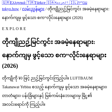
🇬🇷
Ελληνικά
🇹🇷
Türkçe
🇸🇦
العربية
🇮🇱
עברית
tokyo.how
/
လမ်းညွှန်များ
/
တိုကျိုညဥ့်မြင်ကွင်း အခမဲ့နေရာများ:
နောက်ကျမှ ဖွင့်သော စကייလိုင်းနေရာများ (2026)
E X P L O R E
တိုကျိုညဥ့်မြင်ကွင်း အခမဲ့နေရာများ:
နောက်ကျမှ ဖွင့်သော စကייလိုင်းနေရာများ
(2026)
တိုကျိုကို ¥0 ဖြင့် ညဥ့်မြင်ကွင်းကြည့်ပါ။ LUFTBAUM
Takanawa၊ Yebisu စသည့် နောက်ကျမှ ဖွင့်သော အခမဲ့နေရာများ၊
တာတံများ၊ ပန်းခြံများနှင့် မြစ်ကမ်းနံဘေးများမှ မြို့၏
အလင်းရောင်ကို ကြည့်ပါ။