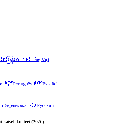
🇲
မြန်မာ
🇻🇳
Tiếng Việt
no
🇵🇹
Português
🇪🇸
Español
🇦
Українська
🇷🇺
Русский
t katselukohteet (2026)