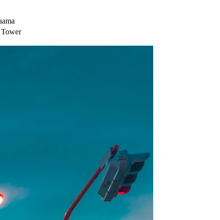
raama
o Tower