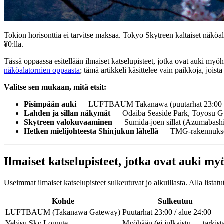
Tokion horisonttia ei tarvitse maksaa. Tokyo Skytreen kaltaiset näköal
¥0:lla.
Tässä oppaassa esitellään ilmaiset katselupisteet, jotka ovat auki myö
näköalatornien oppaasta
; tämä artikkeli käsittelee vain paikkoja, joi
Valitse sen mukaan, mitä etsit:
Pisimpään auki
— LUFTBAUM Takanawa (puutarhat 23:00 asti,
Lahden ja sillan näkymät
— Odaiba Seaside Park, Toyosu Gu
Skytreen valokuvaaminen
— Sumida-joen sillat (Azumabashi
Hetken mielijohteesta Shinjukun lähellä
— TMG-rakennuksen e
Ilmaiset katselupisteet, jotka ovat auki m
Useimmat ilmaiset katselupisteet sulkeutuvat jo alkuillasta. Alla listat
Kohde
Sulkeutuu
LUFTBAUM (Takanawa Gateway)
Puutarhat 23:00 / alue 24:00
Yebisu Sky Lounge
Myöhään (ei julkaistu — tarkist