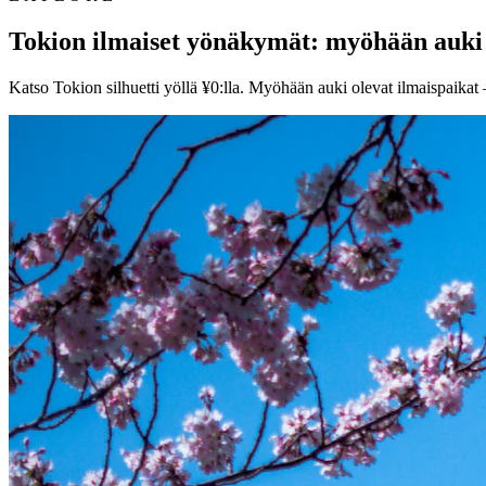
Tokion ilmaiset yönäkymät: myöhään auki 
Katso Tokion silhuetti yöllä ¥0:lla. Myöhään auki olevat ilmaispaika