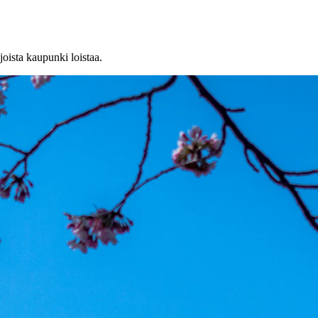
oista kaupunki loistaa.