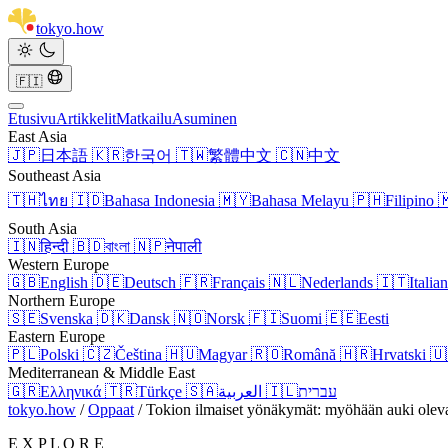
tokyo
.
how
🇫🇮
Etusivu
Artikkelit
Matkailu
Asuminen
East Asia
🇯🇵
日本語
🇰🇷
한국어
🇹🇼
繁體中文
🇨🇳
中文
Southeast Asia
🇹🇭
ไทย
🇮🇩
Bahasa Indonesia
🇲🇾
Bahasa Melayu
🇵🇭
Filipino

South Asia
🇮🇳
हिन्दी
🇧🇩
বাংলা
🇳🇵
नेपाली
Western Europe
🇬🇧
English
🇩🇪
Deutsch
🇫🇷
Français
🇳🇱
Nederlands
🇮🇹
Italia
Northern Europe
🇸🇪
Svenska
🇩🇰
Dansk
🇳🇴
Norsk
🇫🇮
Suomi
🇪🇪
Eesti
Eastern Europe
🇵🇱
Polski
🇨🇿
Čeština
🇭🇺
Magyar
🇷🇴
Română
🇭🇷
Hrvatski
🇺
Mediterranean & Middle East
🇬🇷
Ελληνικά
🇹🇷
Türkçe
🇸🇦
العربية
🇮🇱
עברית
tokyo.how
/
Oppaat
/
Tokion ilmaiset yönäkymät: myöhään auki oleva
E X P L O R E