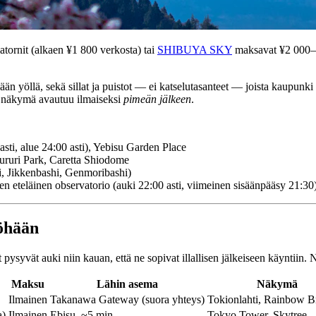
atornit (alkaen ¥1 800 verkosta) tai
SHIBUYA SKY
maksavat ¥2 000–3
hään yöllä, sekä sillat ja puistot — ei katselutasanteet — joista kaupun
sta näkymä avautuu ilmaiseksi
pimeän jälkeen
.
 alue 24:00 asti), Yebisu Garden Place
ruri Park, Caretta Shiodome
, Jikkenbashi, Genmoribashi)
teläinen observatorio (auki 22:00 asti, viimeinen sisäänpääsy 21:30
yöhään
ut pysyvät auki niin kauan, että ne sopivat illallisen jälkeiseen käyntiin
Maksu
Lähin asema
Näkymä
Ilmainen
Takanawa Gateway (suora yhteys)
Tokionlahti, Rainbow B
a)
Ilmainen
Ebisu, ~5 min
Tokyo Tower, Skytree