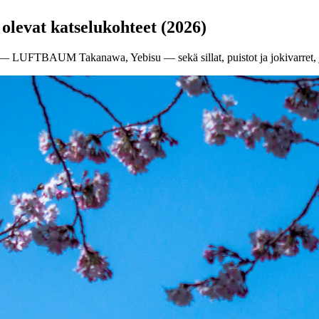
olevat katselukohteet (2026)
t — LUFTBAUM Takanawa, Yebisu — sekä sillat, puistot ja jokivarret, j