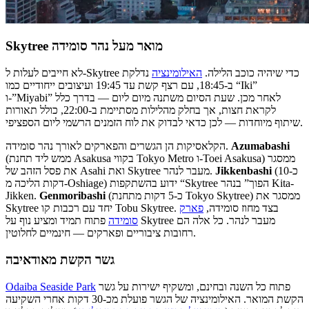
Skytree מואר מעל נהר סומידה
לא חייבים לעלות ל-Skytree כדי שיהיה כוכב הלילה.
האילומינציה
נדלקת
ב-18:45, עם רצף קשת עד 19:45 ועיצובים ייחודיים כמו “Iki”
ו-”Miyabi” לאחר מכן. שעת הסיום משתנה מיום ליום — בדרך כלל
לקראת חצות, אך בחלק מהלילות מסתיימת ב-22:00, כולל תאורות
שיתוף מיוחדות — לכן כדאי לבדוק את לוח הזמנים הרשמי ליום הספציפי.
Azumabashi
הקלאסיקות הן הגשרים והפארקים לאורך נהר סומידה.
(ממש ליד תחנת Asakusa בקווי Tokyo Metro ו-Toei Asakusa) ממסגר
(כ-10
Jikkenbashi
את פסל הזהב של Asahi ואת Skytree מעבר לנהר.
דקות הליכה מ-Oshiage) ידוע בהשתקפות “Skytree הפוך” בנהר Kita-
(כ-5 דקות מתחנת Tokyo Skytree) ממסגר את
Genmoribashi
Jikken.
Skytree יחד עם רכבות קו Tobu Skytree. בצד מחוז סומידה,
פארק
סומידה
פתוח תמיד ומציע נוף על Skytree מעבר לנהר. כל אלה הם
רחובות ציבוריים ופארקים — חינמיים לחלוטין.
גשר הקשת מאודאיבה
פתוח כל השנה ובחינם, ומשקיף ישירות על גשר
Odaiba Seaside Park
הקשת המואר. האילומינציה של הגשר פועלת מכ-30 דקות אחרי השקיעה