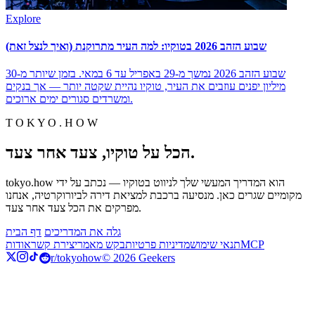
Explore
שבוע הזהב 2026 בטוקיו: למה העיר מתרוקנת (ואיך לנצל זאת)
שבוע הזהב 2026 נמשך מ-29 באפריל עד 6 במאי. בזמן שיותר מ-30
מיליון יפנים עוזבים את העיר, טוקיו נהיית שקטה יותר — אך בנקים
ומשרדים סגורים ימים ארוכים.
T O K Y O . H O W
הכל על טוקיו, צעד אחר צעד.
tokyo.how הוא המדריך המעשי שלך לניווט בטוקיו — נכתב על ידי
מקומיים שגרים כאן. מנסיעה ברכבת למציאת דירה לביורוקרטיה, אנחנו
מפרקים את הכל צעד אחר צעד.
גלה את המדריכים
דף הבית
MCP
תנאי שימוש
מדיניות פרטיות
בקש מאמר
יצירת קשר
אודות
r/tokyohow
© 2026 Geekers