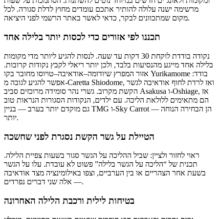
ומקומות ולאונג’ים חדשים במיוחד נוטים להשתנות. הסתמכות על שעות
מרשימה ישנה עלולה להותיר אתכם עומדים מחוץ לדלת סגורה. לכל
מקום שמתכוונים לבקר, כדאי לאשר באתר הרשמי לפני היציאה.
תכננו לפי אזורים כדי לכסות יותר בלילה אחד
נקודה בודדת לוקחת 30 דקות עד שעה. לנסות להגיע ליותר מדי מקומות
בלילה אחד מייגע מהנסיעות בלבד, ולכן יותר ריאלי לקבץ נקודות קרובות.
אזור המפרץ שיודומה–אודאיבה–טויוסו מחובר בקו Yurikamome בודד:
אפשר להגיע לגובה מ-Caretta Shiodome, ואז לרדת לחוף אודאיבה לגשר
הקשת מקרוב. גשרי נהר סומידה מרוכזים סביב Asakusa ו-Oshiage, אז
הם מתאימים ללולאת הליכה. עם ילדים, הנקודות הסגורות הנראות טוב
גם מוקדם יותר בערב — בניין TMG ו-Sky Carrot — הן הבחירה הנוחה
יותר.
הטיילת על גשר הקשת נסגרת לפני שחשכה
ראוי לחזור ולציין: שביל ההליכה על הגשר סגור בשעות צפיית הלילה.
תכנית של “הליכה על הגשר בלילה” פשוט לא עובדת. עלו על הגשר
בשעת אחר הצהריים או בין הערביים, וצפו באילומינציה מצד אודאיבה
— אלה שני דברים נפרדים.
בטיחות לילית ורכבת הלילה האחרונה