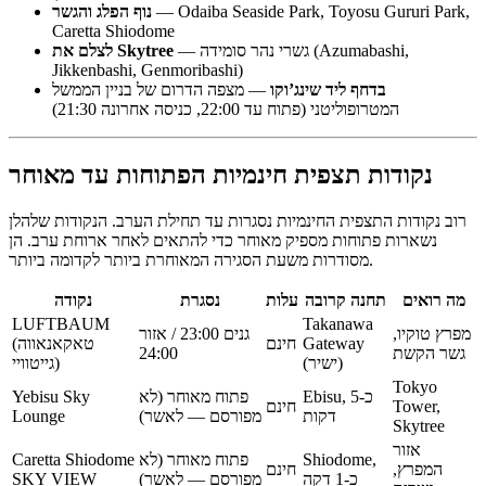
— Odaiba Seaside Park, Toyosu Gururi Park,
נוף הפלג והגשר
Caretta Shiodome
— גשרי נהר סומידה (Azumabashi,
לצלם את Skytree
Jikkenbashi, Genmoribashi)
בדחף ליד שינג’וקו
— מצפה הדרום של בניין הממשל
המטרופוליטני (פתוח עד 22:00, כניסה אחרונה 21:30)
נקודות תצפית חינמיות הפתוחות עד מאוחר
רוב נקודות התצפית החינמיות נסגרות עד תחילת הערב. הנקודות שלהלן
נשארות פתוחות מספיק מאוחר כדי להתאים לאחר ארוחת ערב. הן
מסודרות משעת הסגירה המאוחרת ביותר לקדומה ביותר.
מה רואים
תחנה קרובה
עלות
נסגרת
נקודה
LUFTBAUM
Takanawa
מפרץ טוקיו,
גנים 23:00 / אזור
Gateway
חינם
(טאקאנאווה
גשר הקשת
24:00
(ישיר)
גייטוויי)
Tokyo
Ebisu, כ-5
פתוח מאוחר (לא
Yebisu Sky
Tower,
חינם
דקות
מפורסם — לאשר)
Lounge
Skytree
אזור
Shiodome,
פתוח מאוחר (לא
Caretta Shiodome
המפרץ,
חינם
כ-1 דקה
מפורסם — לאשר)
SKY VIEW