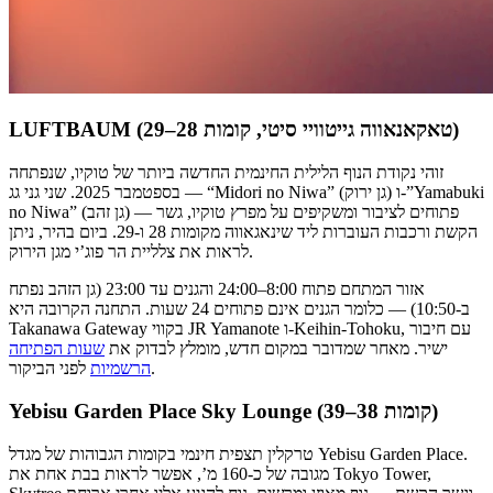
LUFTBAUM (טאקאנאווה גייטוויי סיטי, קומות 28–29)
זוהי נקודת הנוף הלילית החינמית החדשה ביותר של טוקיו, שנפתחה
בספטמבר 2025. שני גני גג — “Midori no Niwa” (גן ירוק) ו-”Yamabuki
no Niwa” (גן זהב) — פתוחים לציבור ומשקיפים על מפרץ טוקיו, גשר
הקשת ורכבות העוברות ליד שינאגאווה מקומות 28 ו-29. ביום בהיר, ניתן
לראות את צלליית הר פוג’י מגן הירוק.
אזור המתחם פתוח 8:00–24:00 והגנים עד 23:00 (גן הזהב נפתח
ב-10:50) — כלומר הגנים אינם פתוחים 24 שעות. התחנה הקרובה היא
Takanawa Gateway בקווי JR Yamanote ו-Keihin-Tohoku, עם חיבור
ישיר. מאחר שמדובר במקום חדש, מומלץ לבדוק את
שעות הפתיחה
לפני הביקור.
הרשמיות
Yebisu Garden Place Sky Lounge (קומות 38–39)
טרקלין תצפית חינמי בקומות הגבוהות של מגדל Yebisu Garden Place.
מגובה של כ-160 מ’, אפשר לראות בבת אחת את Tokyo Tower,