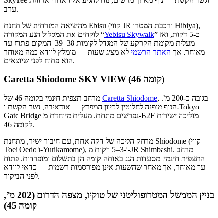
Skytree וגשר הקשת — נוף מאוזן ומרשים, נוח להגיע אליו אחרי ארוחת
ערב.
מהיציאה המזרחית של תחנת Ebisu (קווי JR ורכבת המטרו Hibiya),
” כ-5 דקות, ואז
Yebisu Skywalk
לוקחים את המסלול הנע המקורה “
מעלית מקומת הקרקע של המגדל לקומות 38–39. המקום פתוח עד
מאוחר, אך
האתר הרשמי
לא מציג שעות — מומלץ לוודא כמה מאוחר
הוא פתוח לפני שיוצאים.
Caretta Shiodome SKY VIEW (קומה 46)
, בגובה כ-200 מ’.
Caretta Shiodome
מרחב תצפית חינמי בקומה 46 של
הנוף מופנה לחלוטין לכיוון המפרץ — אודאיבה, גשר הקשת ו-Tokyo
Gate Bridge נפרשים מתחת. מעלית מיוחדת מ-B2F מוליכה ישירות
לקומה 46.
מרחק הליכה של דקה אחת, עם חיבור ישיר, מתחנת Shiodome (קווי
Toei Oedo ו-Yurikamome), ו-3–5 דקות מ-JR Shimbashi. מרחב
התצפית חינמי; מסעדות הגג באותה קומה הן בתשלום ומופרדות. פתוח
עד מאוחר, אך מאחר שהשעות אינן מפורסמות רשמית — כדאי לוודא
לפני הביקור.
בניין הממשל המטרופוליטני של טוקיו, מצפה הדרום (202 מ’,
קומה 45)