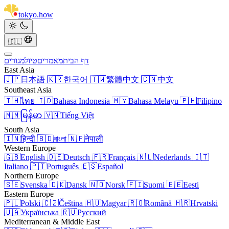
tokyo
.
how
🇮🇱
דף הבית
מאמרים
טיול
מגורים
East Asia
🇯🇵
日本語
🇰🇷
한국어
🇹🇼
繁體中文
🇨🇳
中文
Southeast Asia
🇹🇭
ไทย
🇮🇩
Bahasa Indonesia
🇲🇾
Bahasa Melayu
🇵🇭
Filipino
🇲🇲
မြန်မာ
🇻🇳
Tiếng Việt
South Asia
🇮🇳
हिन्दी
🇧🇩
বাংলা
🇳🇵
नेपाली
Western Europe
🇬🇧
English
🇩🇪
Deutsch
🇫🇷
Français
🇳🇱
Nederlands
🇮🇹
Italiano
🇵🇹
Português
🇪🇸
Español
Northern Europe
🇸🇪
Svenska
🇩🇰
Dansk
🇳🇴
Norsk
🇫🇮
Suomi
🇪🇪
Eesti
Eastern Europe
🇵🇱
Polski
🇨🇿
Čeština
🇭🇺
Magyar
🇷🇴
Română
🇭🇷
Hrvatski
🇺🇦
Українська
🇷🇺
Русский
Mediterranean & Middle East