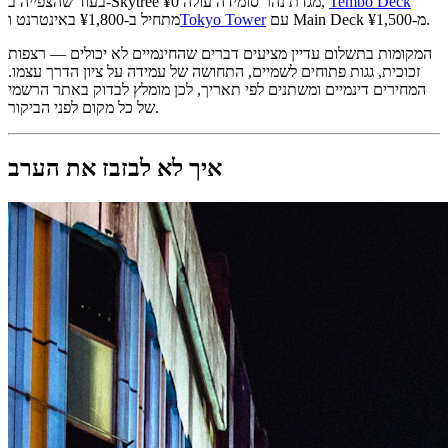
Tembo Deck
בעוד שהצפייה ב-Skytree מגדת נהר סומידה עולה ¥0,
עם Main Deck מ-¥1,500.
Tokyo Tower
מתחיל ב-¥1,800 באינטרנט ו
המקומות בתשלום עדיין מציעים דברים שהחינמיים לא יכולים — רצפות
זכוכית, גגות פתוחים לשמיים, התחושה של עמידה על ציון הדרך עצמו.
המחירים דינמיים ומשתנים לפי תאריך, לכן מומלץ לבדוק באתר הרשמי
של כל מקום לפני הביקור.
איך לא לבזבז את הערב