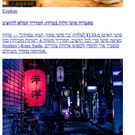
Explore
מסעדות סושי זולות בטוקיו: המדריך המלא לתקציב
סושי קאיטן מ-¥110 לצלחת, בר סושי עומד, ושוק טסוקיג'י — טוקיו
מציעה סושי טרי לכל תקציב. המדריך משווה 4 רשתות מובילות כמו
Sushiro ו-Kura Sushi, ומסביר איך להזמין ולמצוא ארוחת צהריים
אומקסה במחיר משתלם.