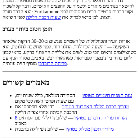
גדות נהרות ופארקים חוץ הופכים שקטים בשעות מסוימות. מומלץ
להישאר בנתיבים מוארים ולשמור על החפצים האישיים. ודבר קל לשכוח
הוא הדרך חזרה: Yurikamome וקווי רכבות פרטיים רבים מפסיקים לפני
לפני היציאה.
חצות, לכן כדאי לבדוק את
שעות רכבת הלילה
הזמן הטוב ביותר בערב
אורות העיר והכחלחלות של השמיים נפגשים ב-20–30 הדקות שלאחר
השקיעה — “השעה הכחולה”. החלון הזה, לפני שחשכה לחלוטין, הוא
כשהצילומים נראים הכי טוב. לשים את צלליית הר פוג’י ברקע, כדאי לכוון
ליום בהיר בין נובמבר לפברואר, כשהאוויר יבש. באביב, מסגור הנוף עם
מוסיף חזית עונתית.
פריחת הדובדבן
מאמרים קשורים
גגות תצפית חינמיים בטוקיו
— הסקירה המלאה, כולל שעות יום,
עם שעות ופרטי גישה לכל מקום
מדריך רכבת הלילה האחרונה בטוקיו
— כדי שלא תפספסו את
הרכבת הביתה אחרי צפיית הלילה
8 נקודות פריחת דובדבן בטוקיו
— שילוב נוף לילי עם הפרחים
באביב
מדריך תכנון מסלול בטוקיו
— שילוב נופי לילה בתכנית