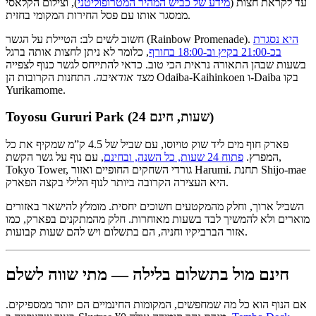
עד לקראת חצות (
מידע של כביש המהיר המטרופוליטני
), וצילום הקלאסי
ממסגר אותו עם פסל החירות המקומי בחזית.
היא נסגרת
חשוב לשים לב: הטיילת על הגשר (Rainbow Promenade).
בכ-21:00 בקיץ וב-18:00 בחורף
, כלומר לא ניתן לחצות אותה ברגל
בשעות שבהן התאורה נראית הכי טוב. כדאי להתייחס לגשר כנוף לצפייה
מצד אודאיבה
. התחנות הקרובות הן Odaiba-Kaihinkoen ו-Daiba בקו
Yurikamome.
Toyosu Gururi Park (24 שעות, חינם)
פארק חוף מים ליד שוק טויוסו, עם שביל של 4.5 ק”מ שמקיף את כל
המפרץ.
פתוח 24 שעות, כל השנה, ובחינם
, עם נוף על גשר הקשת,
Tokyo Tower, גורדי השחקים החופיים ואזור Harumi. תחנת Shijo-mae
היא העצירה הקרובה ביותר לנוף הלילי בקצה הפארק.
השביל ארוך, וחלק מהמקטעים חשוכים יחסית. מומלץ להישאר באזורים
מוארים ולא להמשיך לבד בשעות מאוחרות. חלק מהמתקנים בפארק, כמו
אזור הברביקיו וחניה, הם בתשלום ויש להם שעות קבועות.
חינם מול בתשלום בלילה — מתי שווה לשלם
אם הנוף הוא כל מה שמחפשים, המקומות החינמיים הם יותר ממספיקים.