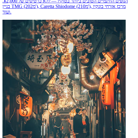
הנופים החינמיים הטובים ביותר בטוקיו — ללא כרטיסים של ¥2,000.
בניין TMG (202מ'), Caretta Shiodome (210מ'), מרכז אזרחי בונקיו
ועוד.