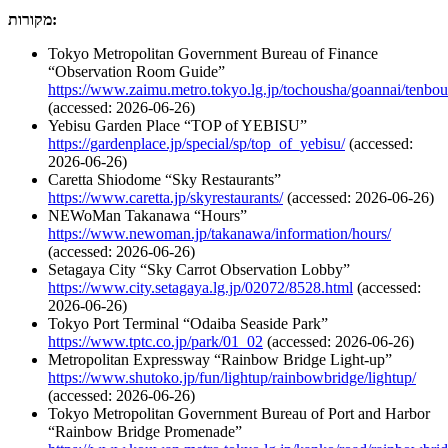
מקורות:
Tokyo Metropolitan Government Bureau of Finance
“Observation Room Guide”
https://www.zaimu.metro.tokyo.lg.jp/tochousha/goannai/tenbou
(accessed: 2026-06-26)
Yebisu Garden Place “TOP of YEBISU”
https://gardenplace.jp/special/sp/top_of_yebisu/
(accessed:
2026-06-26)
Caretta Shiodome “Sky Restaurants”
https://www.caretta.jp/skyrestaurants/
(accessed: 2026-06-26)
NEWoMan Takanawa “Hours”
https://www.newoman.jp/takanawa/information/hours/
(accessed: 2026-06-26)
Setagaya City “Sky Carrot Observation Lobby”
https://www.city.setagaya.lg.jp/02072/8528.html
(accessed:
2026-06-26)
Tokyo Port Terminal “Odaiba Seaside Park”
https://www.tptc.co.jp/park/01_02
(accessed: 2026-06-26)
Metropolitan Expressway “Rainbow Bridge Light-up”
https://www.shutoko.jp/fun/lightup/rainbowbridge/lightup/
(accessed: 2026-06-26)
Tokyo Metropolitan Government Bureau of Port and Harbor
“Rainbow Bridge Promenade”