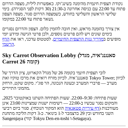
נקודת תצפית חינמית מהימנה בשינג’וקו. כאפשרות לילית, מצפה הדרום
פתוח עד 22:00 עם כניסה אחרונה ב-21:30 (30 דקות לפני הסגירה). בימי
שלישי הראשון והשלישי בחודש, כשמצפה הדרום סגור, מצפה הצפון
נשאר פתוח עד 22:00 במקומו.
אין צורך בהזמנה מראש, ואין חובה להזמין כלום. הצפון והדרום נסגרים
בימים שונים ויש להם פרטים נוספים, ולכן פרטי הגישה ומידע יומי
מופיעים ב
מדריך גגות התצפית החינמיים
. לסטטוס עדכני, ראו את
הדף
.
הרשמי
Sky Carrot Observation Lobby (סאנגנג’איה, מגדל
Carrot קומה 26)
לובי תצפית חינמי בקומה 26 של מגדל הקארוט, ציון הדרך של
סאנגנג’איה. לכיוון מזרח רואים את מרכז טוקיו ואת Tokyo Tower; לכיוון
מערב — פרברי המערב ובעונה הנכונה, הר פוג’י. מקום שקט, הרחק
מהמוני התיירים.
שעות פתיחה: 9:30–22:00. שעות הפתיחה השתנו באוקטובר 2025,
והמקום נסגר עכשיו ב-22:00 — רשימות ישנות שמציינות 23:00 אינן
מעודכנות (
דף עיריית סטאגאיה
הוא המקור הנוכחי). סגור ביום רביעי
השני בחודש ובין 29 בדצמבר ל-1 בינואר. כ-3 דקות הליכה מתחנת
Sangenjaya (קווי Tokyu Den-en-toshi ו-Setagaya).