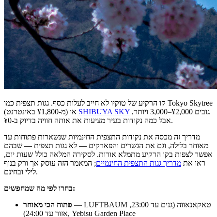
קו הרקיע של טוקיו לא חייב לעלות כסף. גגות תצפית כמו Tokyo Skytree
גובים ¥2,000–3,000 ויותר,
SHIBUYA SKY
(מ-¥1,800 באינטרנט) או
אבל כמה נקודות בעיר מציעות את אותה חוויה בדיוק ב-¥0.
מדריך זה מכסה את נקודות התצפית החינמיות שנשארות פתוחות עד
מאוחר בלילה, וגם את הגשרים והפארקים — לא גגות תצפית — שבהם
אפשר לצפות בקו הרקיע מתמלא אורות. לסקירה המלאה כולל שעות יום,
ראו את
מדריך גגות התצפית החינמיים
; המאמר הזה עוסק אך ורק בנוף
לילי ובחינם.
בחרו לפי מה שמחפשים:
— LUFTBAUM טאקאנאווה (גנים עד 23:00,
פתוח הכי מאוחר
אזור עד 24:00), Yebisu Garden Place