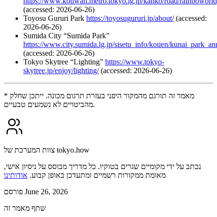
https://www.kouwan.metro.tokyo.lg.jp/kanko/road/rainbowbri
(accessed: 2026-06-26)
Toyosu Gururi Park
https://toyosugururi.jp/about/
(accessed:
2026-06-26)
Sumida City “Sumida Park”
https://www.city.sumida.lg.jp/sisetu_info/kouen/kunai_park_a
(accessed: 2026-06-26)
Tokyo Skytree “Lighting”
https://www.tokyo-
skytree.jp/enjoy/lighting/
(accessed: 2026-06-26)
* מאמר זה תורגם מהמקור היפני בעזרת תרגום מכונה. ייתכן שחלק
מהביטויים לא נשמעים טבעיים.
צוות המערכת של tokyo.how
נכתב על ידי מקומיים שגרים בטוקיו. כל מדריך מבוסס על ניסיון אישי,
מאומת ממקורות רשמיים ומתעדכן באופן קבוע.
אודותינו
פורסם June 26, 2026
שתף מאמר זה