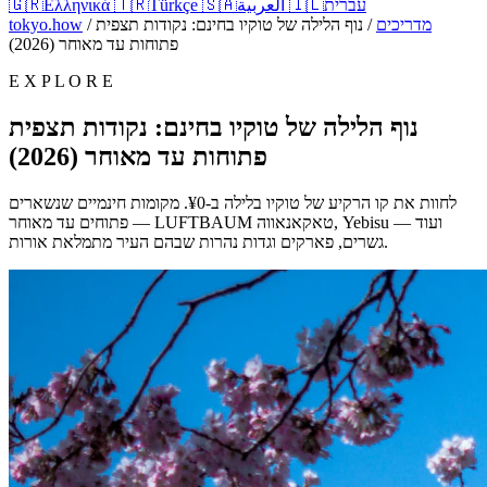
עברית
🇮🇱
العربية
🇸🇦
Türkçe
🇹🇷
Ελληνικά
🇬🇷
מדריכים
/
נוף הלילה של טוקיו בחינם: נקודות תצפית
/
tokyo.how
פתוחות עד מאוחר (2026)
E X P L O R E
נוף הלילה של טוקיו בחינם: נקודות תצפית
פתוחות עד מאוחר (2026)
לחוות את קו הרקיע של טוקיו בלילה ב-¥0. מקומות חינמיים שנשארים
פתוחים עד מאוחר — LUFTBAUM טאקאנאווה, Yebisu — ועוד
גשרים, פארקים וגדות נהרות שבהם העיר מתמלאת אורות.