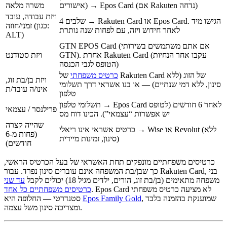
אישורים) → Epos Card (אם Rakuten נדחה)
משרה מלאה
ויזת עבודה, עובד
4 שלבים → Rakuten Card או Epos Card. הגישו מיד
זמני/חוזה (כגון:
לאחר חידוש ויזה, עם לפחות שנה נותרת
ALT)
GTN EPOS Card (אם אתם משתמשים בשירותי
GTN). אחרת Rakuten Card (עקבו אחר הנחיות
ויזת סטודנט
הטופס לגבי הכנסה)
כרטיס משפחתי
של Rakuten Card של הזוג (ללא
ויזת בן/בת זוג,
סינון, ללא דמי שנתיים) — או בנו אשראי דרך תשלומי
אינו/ה עובד/ת
טלפון
תשלומי טלפון → Epos Card לאחר 6 חודשים (לטופס
פרילנסר / עצמאי
יש אפשרות “עצמאי”). הכינו דוח מס
שהייה קצרה
כרטיס אשראי אינו ריאלי → Wise או Revolut (ללא
(פחות מ-6
סינון, זמינות מיידית)
חודשים)
כרטיסים משפחתיים מונפקים תחת האשראי של בעל הכרטיס הראשי,
כך שבן/בת המשפחה אינם עוברים סינון נפרד. עבור Rakuten Card, בני
משפחה מתאימים (בן/בת זוג, הורים, ילדים מגיל 18) יכולים לקבל
עד שני
. Epos Card לא מציעה כרטיס משפחתי
כרטיסים משפחתיים כל אחד
, שמוענקת בהזמנה בלבד
Epos Family Gold
סטנדרטי — החלופה היא
ומצריכה סינון משל עצמה.