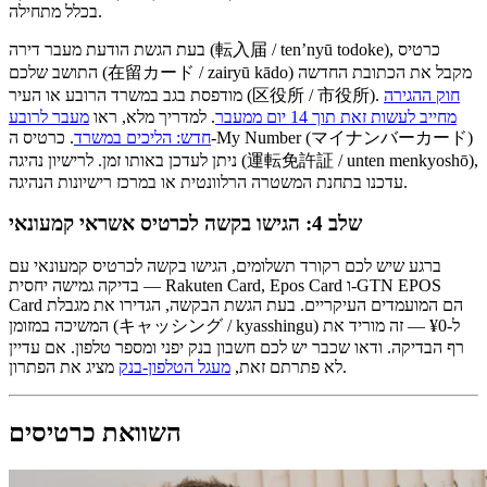
בכלל מתחילה.
בעת הגשת הודעת מעבר דירה (転入届 / ten’nyū todoke), כרטיס
התושב שלכם (在留カード / zairyū kādo) מקבל את הכתובת החדשה
חוק ההגירה
מודפסת בגב במשרד הרובע או העיר (区役所 / 市役所).
מחייב לעשות זאת תוך 14 יום ממעבר
. למדריך מלא, ראו
מעבר לרובע
חדש: הליכים במשרד
. כרטיס ה-My Number (マイナンバーカード)
ניתן לעדכן באותו זמן. לרישיון נהיגה (運転免許証 / unten menkyoshō),
עדכנו בתחנת המשטרה הרלוונטית או במרכז רישיונות הנהיגה.
שלב 4: הגישו בקשה לכרטיס אשראי קמעונאי
ברגע שיש לכם רקורד תשלומים, הגישו בקשה לכרטיס קמעונאי עם
בדיקה גמישה יחסית — Rakuten Card, Epos Card ו-GTN EPOS
Card הם המועמדים העיקריים. בעת הגשת הבקשה, הגדירו את מגבלת
המשיכה במזומן (キャッシング / kyasshingu) ל-¥0 — זה מוריד את
רף הבדיקה. ודאו שכבר יש לכם חשבון בנק יפני ומספר טלפון. אם עדיין
מציג את הפתרון.
לא פתרתם זאת,
מעגל הטלפון-בנק
השוואת כרטיסים