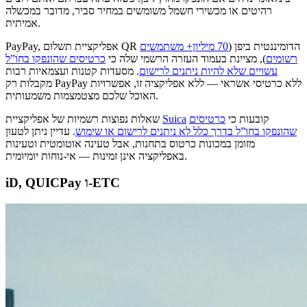
רהיטים או מכשירי חשמל משומשים במחיר סביר, מדובר במכשלה
אמיתית.
PayPay, אפליקציית תשלום QR הדומיננטית ביפן (
70 מיליון+ משתמשים
רשומים
), מציינת בעמוד העזרה הרשמי שלה כי
כרטיסים שהונפקו בחו”ל
עשויים שלא להיות ניתנים לרישום
. מסעדות קטנות ועצמאיות רבות
מקבלות רק PayPay ללא כרטיסי אשראי — ללא אפליקציה זו, אפשרויות
האוכל שלכם מצטמצמות משמעותית.
קובעות כי
כרטיסים
Suica
שאלות נפוצות רשמיות של אפליקציית
שהונפקו בחו”ל בדרך כלל לא ניתנים לרישום או שימוש
. עדיין ניתן לטעון
מזומן במכונות כרטוס בתחנות, אבל טעינה אוטומטית וטעינות
באפליקציה אינן זמינות — אי-נוחות יומיומית.
iD, QUICPay ו-ETC