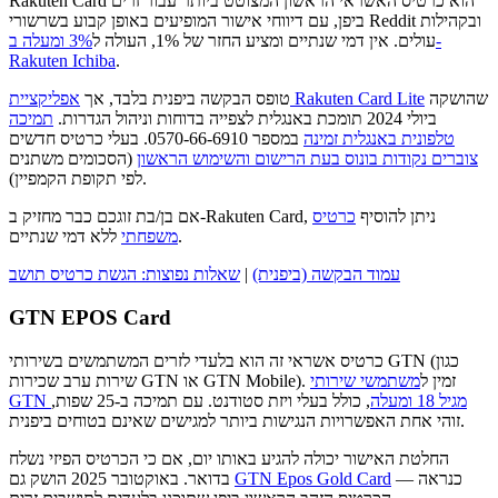
Rakuten Card הוא כרטיס האשראי הראשון המצוטט ביותר עבור זרים
ביפן, עם דיווחי אישור המופיעים באופן קבוע בשרשורי Reddit ובקהילות
עולים. אין דמי שנתיים ומציע החזר של 1%, העולה ל
3% ומעלה ב-
Rakuten Ichiba
.
שהושקה
אפליקציית Rakuten Card Lite
טופס הבקשה ביפנית בלבד, אך
ביולי 2024 תומכת באנגלית לצפייה בדוחות וניהול הגדרות.
תמיכה
טלפונית באנגלית זמינה
במספר 0570-66-6910. בעלי כרטיס חדשים
צוברים נקודות בונוס בעת הרישום והשימוש הראשון
(הסכומים משתנים
לפי תקופת הקמפיין).
אם בן/בת זוגכם כבר מחזיק ב-Rakuten Card, ניתן להוסיף
כרטיס
ללא דמי שנתיים.
משפחתי
עמוד הבקשה (ביפנית)
|
שאלות נפוצות: הגשת כרטיס תושב
GTN EPOS Card
כרטיס אשראי זה הוא בלעדי לזרים המשתמשים בשירותי GTN (כגון
שירות ערב שכירות GTN או GTN Mobile). זמין ל
משתמשי שירותי
GTN מגיל 18 ומעלה
, כולל בעלי ויזת סטודנט. עם תמיכה ב-25 שפות,
זוהי אחת האפשרויות הנגישות ביותר למגישים שאינם בטוחים ביפנית.
החלטת האישור יכולה להגיע באותו יום, אם כי הכרטיס הפיזי נשלח
— כנראה
GTN Epos Gold Card
בדואר. באוקטובר 2025 הושק גם