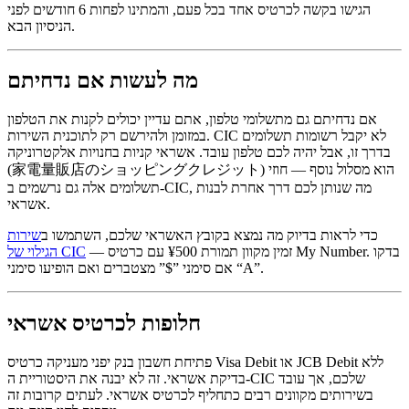
הגישו בקשה לכרטיס אחד בכל פעם, והמתינו לפחות 6 חודשים לפני
הניסיון הבא.
מה לעשות אם נדחיתם
אם נדחיתם גם מתשלומי טלפון, אתם עדיין יכולים לקנות את הטלפון
במזומן ולהירשם רק לתוכנית השירות. CIC לא יקבל רשומות תשלומים
בדרך זו, אבל יהיה לכם טלפון עובד. אשראי קניות בחנויות אלקטרוניקה
(家電量販店のショッピングクレジット) הוא מסלול נוסף — חוזי
תשלומים אלה גם נרשמים ב-CIC, מה שנותן לכם דרך אחרת לבנות
אשראי.
כדי לראות בדיוק מה נמצא בקובץ האשראי שלכם, השתמשו ב
שירות
— זמין מקוון תמורת ¥500 עם כרטיס My Number. בדקו
הגילוי של CIC
אם סימני ”$” מצטברים ואם הופיעו סימני “A”.
חלופות לכרטיס אשראי
פתיחת חשבון בנק יפני מעניקה כרטיס Visa Debit או JCB Debit ללא
בדיקת אשראי. זה לא יבנה את היסטוריית ה-CIC שלכם, אך עובד
בשירותים מקוונים רבים כתחליף לכרטיס אשראי. לעתים קרובות זה