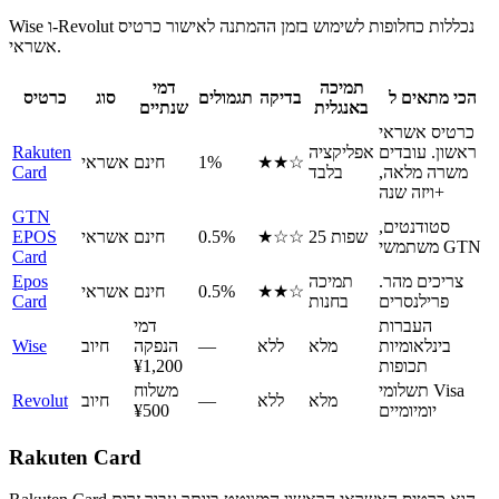
Wise ו-Revolut נכללות כחלופות לשימוש בזמן ההמתנה לאישור כרטיס
אשראי.
תמיכה
דמי
הכי מתאים ל
בדיקה
תגמולים
סוג
כרטיס
באנגלית
שנתיים
כרטיס אשראי
ראשון. עובדים
אפליקציה
Rakuten
★★☆
1%
חינם
אשראי
משרה מלאה,
בלבד
Card
ויזה שנה+
GTN
סטודנטים,
25 שפות
★☆☆
0.5%
חינם
אשראי
EPOS
משתמשי GTN
Card
צריכים מהר.
תמיכה
Epos
★★☆
0.5%
חינם
אשראי
פרילנסרים
בחנות
Card
העברות
דמי
בינלאומיות
מלא
ללא
—
הנפקה
חיוב
Wise
תכופות
¥1,200
תשלומי Visa
משלוח
מלא
ללא
—
חיוב
Revolut
יומיומיים
¥500
Rakuten Card