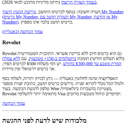
(תיקון מדיניות מתוכנן למאי 2026).
בעמוד העזרה הרשמי
הערה חשובה: בנוסף לכרטיס התושב,
נדרשת הגשת תיעוד My Number
(כרטיס My Number, תעודת תושב עם My Number, או הודעת My
. כרטיס תושב בלבד אינו מספיק.
Number)
עמוד הבקשה (באנגלית)
Revolut
Revolut גם הוא כרטיס חיוב ללא בדיקת אשראי. התוכנית הסטנדרטית
(ללא תשלום חודשי) תומכת
בתשלומים ב-150+ מטבעות
, עם
ללא עמלת
המרת מטבע עד ¥300,000 בחודש
. יש דמי משלוח ¥500 לכרטיס הפיזי,
אך כרטיס וירטואלי זמין מיידית.
האפליקציה זמינה לחלוטין באנגלית — ניתן לבדוק יתרות, לשלוח כסף
ולנהל הכל מבלי לקרוא יפנית. נדרשים כרטיס תושב, כתובת יפנית ומספר
טלפון להגשת הבקשה. בעוד Wise מצטיינת בהעברות בינלאומיות,
Revolut מתאימה יותר לתשלומי Visa יומיומיים וניהול מטבעות מרובים.
עמוד הבקשה
מלכודות שיש לדעת לפני ההגשה