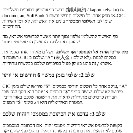
רכשו סמארטפון בתוכנית תשלומים (割賦契約 / kappu keiyaku) מ-
docomo, au, SoftBank או ספק אחר. כל תשלום חודשי נרשם ב-CIC.
שימו לב:
תשלומי המכשיר
בונים את האשראי, לא דמי השירות
החודשיים.
סף האישור לתשלומי טלפון נמוך יותר מאשר לכרטיסי אשראי, מה
שהופך זאת לצעד הראשון הריאליסטי ביותר.
כלל קריטי אחד: אל תפספסו אף תשלום.
תשלום מאוחר אחד מסמן את
רשומת ה-CIC שלכם ב-”A” (未入金 / לא שולם). במקום לבנות
אשראי, זה פוגע באופן פעיל בסיכויים שלכם בבקשות עתידיות.
שלב 2: שלמו בזמן במשך 6 חודשים או יותר
CIC עוקב אחר כל תשלום חודשי בסמלים: ”$” פירושו שולם בזמן, “A”
פירושו לא שולם. שישה סימני ”$” רצופים או יותר הוא הסף הגס שבו
חברות כרטיסים מתחילות לראות את הרשומה שלכם באור חיובי.
המטרה האידיאלית היא 24 סימני ”$” רצופים.
שלב 3: עדכנו את הכתובת במסמכי הזהות שלכם
בקשות לכרטיס אשראי דורשות מסמכי זהות. אם הכתובת במסמכים
שלכם לא תואמת את כתובת הבקשה, התהליך נתקע לפני שהבדיקה