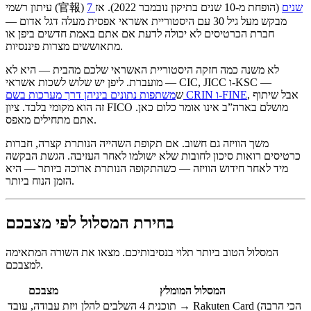
7 שנים
(הופחת מ-10 שנים בתיקון נובמבר 2022). אז
עיתון רשמי (官報)
מבקש מעל גיל 30 עם היסטוריית אשראי אפסית מעלה דגל אדום —
חברת הכרטיסים לא יכולה לדעת אם אתם באמת חדשים ביפן או
מתאוששים מצרות פיננסיות.
לא משנה כמה חזקה היסטוריית האשראי שלכם מהבית — היא לא
מועברת. ליפן יש שלוש לשכות אשראי — CIC, JICC ו-KSC —
, אבל שיתוף
משתפות נתונים ביניהן דרך מערכות בשם CRIN ו-FINE
ש
זה הוא מקומי בלבד. ציון FICO מושלם בארה”ב אינו אומר כלום כאן.
אתם מתחילים מאפס.
משך הוויזה גם חשוב. אם תקופת השהייה הנותרת קצרה, חברות
כרטיסים רואות סיכון לחובות שלא ישולמו לאחר העזיבה. הגשת הבקשה
מיד לאחר חידוש הוויזה — כשהתקופה הנותרת ארוכה ביותר — היא
הזמן הנוח ביותר.
בחירת המסלול לפי מצבכם
המסלול הטוב ביותר תלוי בנסיבותיכם. מצאו את השורה המתאימה
למצבכם.
המסלול המומלץ
מצבכם
תוכנית 4 השלבים להלן → Rakuten Card (הכי הרבה
ויזת עבודה, עובד