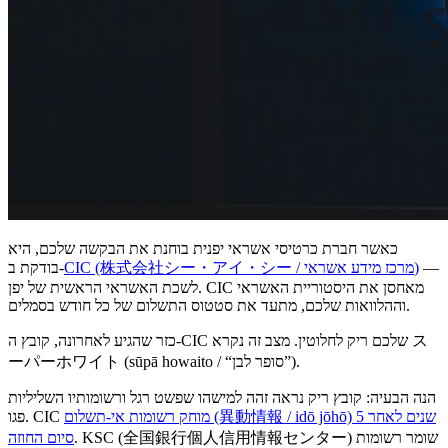
כאשר חברת כרטיסי אשראי יפנית בוחנת את הבקשה שלכם, היא
—
CIC (株式会社シー・アイ・シー / מרכז מידע אשראי)
בודקת ב-
לשכת האשראי הראשית של יפן. CIC מאחסן את היסטוריית האשראי
וההלוואות שלכם, מתעד את סטטוס התשלום של כל חודש בסמלים.
כזר שהגיע לאחרונה, קובץ ה-CIC שלכם ריק לחלוטין. מצב זה נקרא ス
ーパーホワイト (sūpā howaito / “סופר לבן”).
הנה הבעיה: קובץ ריק נראה זהה למישהו שפשט רגל ורשומותיו השליליות
מוחק רשומות אי-תשלום (異動情報 / idō jōhō) 5 שנים לאחר
פגו. CIC
. KSC (全国銀行個人信用情報センター) שומר רשומות
סיום החוזה