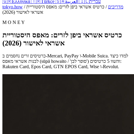
עברית
🇮🇱
العربية
🇸🇦
Türkçe
🇹🇷
Ελληνικά
🇬🇷
מדריכים
/
כרטיס אשראי ביפן לזרים: מאפס היסטוריית
/
tokyo.how
אשראי לאישור (2026)
M O N E Y
כרטיס אשראי ביפן לזרים: מאפס היסטוריית
אשראי לאישור (2026)
כרטיסים זרים נחסמים ב-Mercari, PayPay ו-Mobile Suica. למדו כיצד
לבנות אשראי מאפס (sūpā howaito / 'סופר לבן') והשוו 5 כרטיסים:
Rakuten Card, Epos Card, GTN EPOS Card, Wise ו-Revolut.