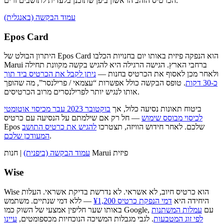
הכרטיס הזהב הראשון ביפן שתוכנן בלעדית לתושבים זרים.
עמוד הבקשה (באנגלית)
Epos Card
היתרון הבולט של Epos Card הוא הנפקה פיזית באותו יום בחנויות הכלבו
Marui ברחבי הארץ. הגישה הרגילה היא להגיש בקשה מקוונת תחילה
ולאחר מכן לאסוף את הכרטיס בחנות —
ניתן לקבל את הכרטיס ביד תוך
כ-30 דקות
. טופס הבקשה כולל אפשרות “עצמאי / פרילנסר”, מה שהופך
אותו לנגיש יותר לפרילנסרים מרוב הכרטיסים.
ביטוח תאונות נסיעה כלול, אך
בוקטובר 2023 עבר מכיסוי אוטומטי
לכיסוי מבוסס שימוש
— חל רק אם שילמתם על הנסיעה עם כרטיס
Epos שלכם. לאחר חידוש הוויזה, תצטרכו
להגיש את כרטיס התושב
.
המעודכן שלכם
| חנות Marui פיזית
עמוד הבקשה (ביפנית)
Wise
Wise הוא כרטיס חיוב, לא אשראי. לא נדרשת בדיקת אשראי. העלות
היחידה היא
דמי הנפקת כרטיס ¥1,200
— ללא דמי שנתיים. משתמש
באותו שער חליפין אמצעי של השוק כמו Google, עם
עמלות המשתנות
לפי זוג המטבעות
. לגבי מגבלות המשיכה הנוכחיות מכספומטים,
עיינו