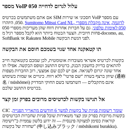
מספר VoIP 050 עלול לגרום לדחייה
אם אתם משתמשים בכרטיס SIM חסכוני או שירות VoIP עם מספר
Sumitomo Mitsui Card NL, לדוגמה, אינה מקבלת מספרי
050, היזהרו.
050 לאימות טלפוני
. גם על חברות אחרות דווח שהן מעריכות מספרי 050
פחות חיובית. הצעד הבטוח ביותר הוא לקבל מספר רגיל מ-docomo, au,
SoftBank או Rakuten Mobile לפני הגשת הבקשה.
תו קטאקנה אחד שגוי בשמכם חוסם את הבקשה
בקשות לכרטיס אשראי מעובדות אוטומטית, לכן שמכם בקטאקנה חייב
להתאים בדיוק בחשבון הבנק, כרטיס התושב וטופס הבקשה. אפילו תו
אחד שונה יגרום לשגיאה. אם יש לכם שם אמצעי, רוב החברות מצפות
שיוזן ברצף בשדה “שם פרטי” ללא רווח. כינויים או שמות בשימוש (通称
名 / tsūshōmei) אינם מתקבלים — השתמשו בשם החוקי המדויק
בכרטיס התושב שלכם.
אל תגישו בקשות לכרטיסים מרובים בפרק זמן קצר
שומר רשומות פניות של בקשות למשך 6 חודשים מתאריך הפנייה
.
CIC
בקשות מרובות בפרק זמן קצר משאירות שובל פניות שחברות הכרטיסים
קוראות כסימן למצוקה פיננסית — זה ידוע בלשון עממית כ”רשימה
שחורה של בקשות” (申し込みブラック / mōshikomi burakku).