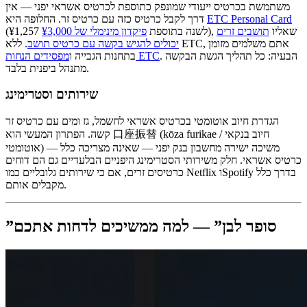
משתמשת בכרטיס ייעודי שמונפק כתוספת לכרטיס אשראי יפני — אין
ETC Personal Card
דרך לקבל כרטיס כזה עם כרטיס זר. החלופה היא
), שאליו
תושבים זרים
(¥1,257 לשנה בתוספת
פיקדון מינימלי של ¥3,000
יכולים להגיש בקשה עם כרטיס תושב
. ללא ETC, אתם משלמים מזומן
. הבעיה: כל תהליך הגשת הבקשה
מפסידים הנחות ETC
בתחנות הגבייה ו
מתנהל ביפנית בלבד.
שירותים וסטרימינג
הגדרת חיוב אוטומטי בכרטיס אשראי לחשמל, גז ומים עם כרטיס זר
קשה. הפתרון המעשי הוא 口座振替 (kōza furikae / חיוב בנקאי
אוטומטי) — משיכה ישירה מחשבון בנק יפני — שאינה מצריכה כלל
כרטיס אשראי. חלק משירותי הסטרימינג היפניים הבלעדיים גם הם דוחים
כרטיסים זרים, אם כי שירותים גלובליים כמו Netflix וSpotify בדרך כלל
מקבלים אותם.
”סופר לבן” — למה ממשיכים לדחות אתכם