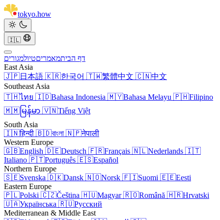
tokyo
.
how
🇮🇱
דף הבית
מאמרים
טיול
מגורים
East Asia
🇯🇵
日本語
🇰🇷
한국어
🇹🇼
繁體中文
🇨🇳
中文
Southeast Asia
🇹🇭
ไทย
🇮🇩
Bahasa Indonesia
🇲🇾
Bahasa Melayu
🇵🇭
Filipino
🇲🇲
မြန်မာ
🇻🇳
Tiếng Việt
South Asia
🇮🇳
हिन्दी
🇧🇩
বাংলা
🇳🇵
नेपाली
Western Europe
🇬🇧
English
🇩🇪
Deutsch
🇫🇷
Français
🇳🇱
Nederlands
🇮🇹
Italiano
🇵🇹
Português
🇪🇸
Español
Northern Europe
🇸🇪
Svenska
🇩🇰
Dansk
🇳🇴
Norsk
🇫🇮
Suomi
🇪🇪
Eesti
Eastern Europe
🇵🇱
Polski
🇨🇿
Čeština
🇭🇺
Magyar
🇷🇴
Română
🇭🇷
Hrvatski
🇺🇦
Українська
🇷🇺
Русский
Mediterranean & Middle East