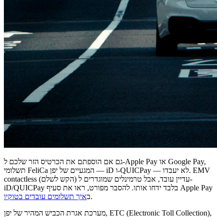
גם אם הוספתם את הכרטיס הזר שלכם ל-Apple Pay או Google Pay,
תשלומי FeliCa המגעיים של יפן — iD ו-QUICPay — לא יעבדו. EMV
contactless (הקש לשלם) עדיין עובד, אבל טרמינלים שמוגדרים ל-
iD/QUICPay בלבד ידחו אותו. להסבר מפורט, ראו את סעיף Apple Pay
.
ב
איך תשלומים עובדים בטוקיו
מערכת אגרת הכביש המהיר של יפן, ETC (Electronic Toll Collection),