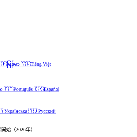
🇲
မြန်မာ
🇻🇳
Tiếng Việt
no
🇵🇹
Português
🇪🇸
Español
🇦
Українська
🇷🇺
Русский
始（2026年）