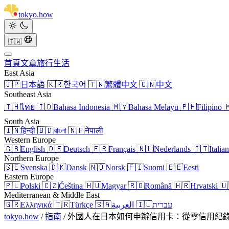
tokyo
.
how
🇹🇼
首頁
文章
旅行
生活
East Asia
🇯🇵
日本語
🇰🇷
한국어
🇹🇼
繁體中文
🇨🇳
中文
Southeast Asia
🇹🇭
ไทย
🇮🇩
Bahasa Indonesia
🇲🇾
Bahasa Melayu
🇵🇭
Filipino

South Asia
🇮🇳
हिन्दी
🇧🇩
বাংলা
🇳🇵
नेपाली
Western Europe
🇬🇧
English
🇩🇪
Deutsch
🇫🇷
Français
🇳🇱
Nederlands
🇮🇹
Italia
Northern Europe
🇸🇪
Svenska
🇩🇰
Dansk
🇳🇴
Norsk
🇫🇮
Suomi
🇪🇪
Eesti
Eastern Europe
🇵🇱
Polski
🇨🇿
Čeština
🇭🇺
Magyar
🇷🇴
Română
🇭🇷
Hrvatski
🇺
Mediterranean & Middle East
🇬🇷
Ελληνικά
🇹🇷
Türkçe
🇸🇦
العربية
🇮🇱
עברית
tokyo.how
/
指南
/
外國人在日本如何申辦信用卡：從零信用紀錄開