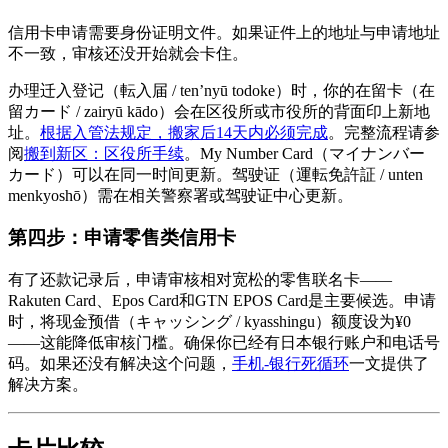
信用卡申请需要身份证明文件。如果证件上的地址与申请地址
不一致，审核还没开始就会卡住。
办理迁入登记（転入届 / ten’nyū todoke）时，你的在留卡（在
留カード / zairyū kādo）会在区役所或市役所的背面印上新地
址。
根据入管法规定，搬家后14天内必须完成
。完整流程请参
阅
搬到新区：区役所手续
。My Number Card（マイナンバー
カード）可以在同一时间更新。驾驶证（運転免許証 / unten
menkyoshō）需在相关警察署或驾驶证中心更新。
第四步：申请零售类信用卡
有了还款记录后，申请审核相对宽松的零售联名卡——
Rakuten Card、Epos Card和GTN EPOS Card是主要候选。申请
时，将现金预借（キャッシング / kyasshingu）额度设为¥0
——这能降低审核门槛。确保你已经有日本银行账户和电话号
码。如果还没有解决这个问题，
手机-银行死循环
一文提供了
解决方案。