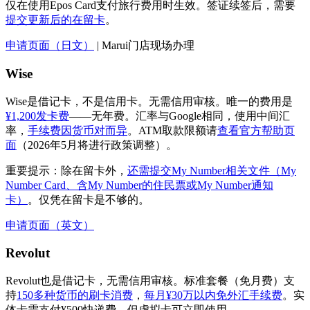
仅在使用Epos Card支付旅行费用时生效。签证续签后，需要
提交更新后的在留卡
。
申请页面（日文）
| Marui门店现场办理
Wise
Wise是借记卡，不是信用卡。无需信用审核。唯一的费用是
¥1,200发卡费
——无年费。汇率与Google相同，使用中间汇
率，
手续费因货币对而异
。ATM取款限额请
查看官方帮助页
面
（2026年5月将进行政策调整）。
重要提示：除在留卡外，
还需提交My Number相关文件（My
Number Card、含My Number的住民票或My Number通知
卡）
。仅凭在留卡是不够的。
申请页面（英文）
Revolut
Revolut也是借记卡，无需信用审核。标准套餐（免月费）支
持
150多种货币的刷卡消费
，
每月¥30万以内免外汇手续费
。实
体卡需支付¥500快递费，但虚拟卡可立即使用。