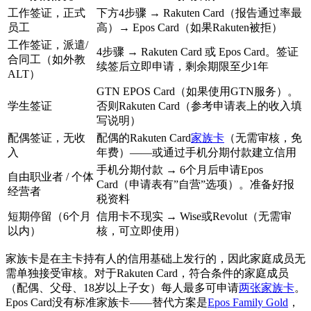
工作签证，正式
下方4步骤 → Rakuten Card（报告通过率最
员工
高）→ Epos Card（如果Rakuten被拒）
工作签证，派遣/
4步骤 → Rakuten Card 或 Epos Card。签证
合同工（如外教
续签后立即申请，剩余期限至少1年
ALT）
GTN EPOS Card（如果使用GTN服务）。
学生签证
否则Rakuten Card（参考申请表上的收入填
写说明）
配偶签证，无收
配偶的Rakuten Card
家族卡
（无需审核，免
入
年费）——或通过手机分期付款建立信用
手机分期付款 → 6个月后申请Epos
自由职业者 / 个体
Card（申请表有”自营”选项）。准备好报
经营者
税资料
短期停留（6个月
信用卡不现实 → Wise或Revolut（无需审
以内）
核，可立即使用）
家族卡是在主卡持有人的信用基础上发行的，因此家庭成员无
需单独接受审核。对于Rakuten Card，符合条件的家庭成员
（配偶、父母、18岁以上子女）每人最多可申请
两张家族卡
。
Epos Card没有标准家族卡——替代方案是
Epos Family Gold
，