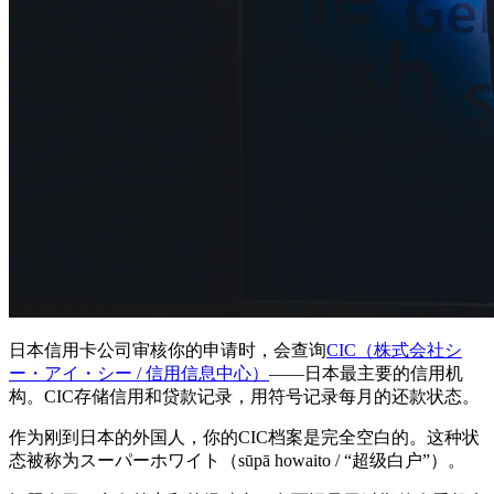
日本信用卡公司审核你的申请时，会查询
CIC（株式会社シ
ー・アイ・シー / 信用信息中心）
——日本最主要的信用机
构。CIC存储信用和贷款记录，用符号记录每月的还款状态。
作为刚到日本的外国人，你的CIC档案是完全空白的。这种状
态被称为スーパーホワイト（sūpā howaito / “超级白户”）。