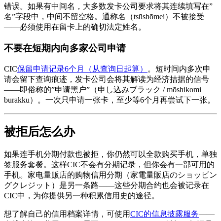
错误。如果有中间名，大多数发卡公司要求将其连续填写在”
名”字段中，中间不留空格。通称名（tsūshōmei）不被接受
——必须使用在留卡上的确切法定姓名。
不要在短期内向多家公司申请
CIC
保留申请记录6个月（从查询日起算）
。短时间内多次申
请会留下查询痕迹，发卡公司会将其解读为经济拮据的信号
——即俗称的”申请黑户”（申し込みブラック / mōshikomi
burakku）。一次只申请一张卡，至少等6个月再尝试下一张。
被拒后怎么办
如果连手机分期付款也被拒，你仍然可以全款购买手机，单独
签服务套餐。这样CIC不会有分期记录，但你会有一部可用的
手机。家电量贩店的购物信用分期（家電量販店のショッピン
グクレジット）是另一条路——这些分期合约也会被记录在
CIC中，为你提供另一种积累信用史的途径。
想了解自己的信用档案详情，可使用
CIC的信息披露服务
——