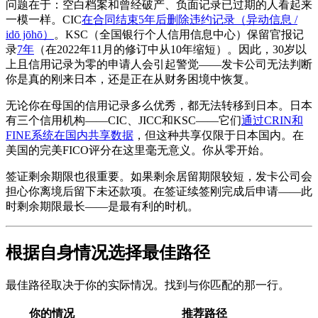
问题在于：空白档案和曾经破产、负面记录已过期的人看起来
一模一样。CIC
在合同结束5年后删除违约记录（异动信息 /
idō jōhō）
。KSC（全国银行个人信用信息中心）保留官报记
录
7年
（在2022年11月的修订中从10年缩短）。因此，30岁以
上且信用记录为零的申请人会引起警觉——发卡公司无法判断
你是真的刚来日本，还是正在从财务困境中恢复。
无论你在母国的信用记录多么优秀，都无法转移到日本。日本
有三个信用机构——CIC、JICC和KSC——它们
通过CRIN和
FINE系统在国内共享数据
，但这种共享仅限于日本国内。在
美国的完美FICO评分在这里毫无意义。你从零开始。
签证剩余期限也很重要。如果剩余居留期限较短，发卡公司会
担心你离境后留下未还款项。在签证续签刚完成后申请——此
时剩余期限最长——是最有利的时机。
根据自身情况选择最佳路径
最佳路径取决于你的实际情况。找到与你匹配的那一行。
你的情况
推荐路径