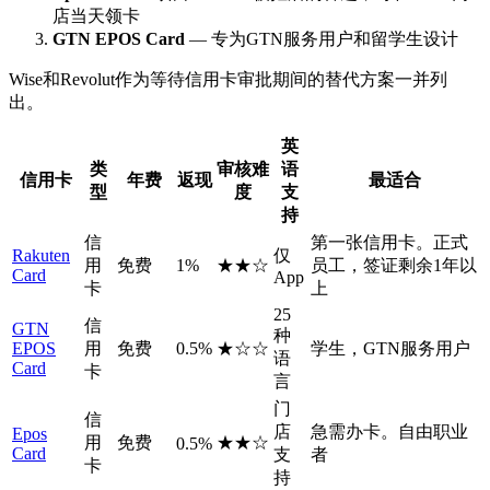
店当天领卡
GTN EPOS Card
— 专为GTN服务用户和留学生设计
Wise和Revolut作为等待信用卡审批期间的替代方案一并列
出。
英
类
审核难
语
信用卡
年费
返现
最适合
型
度
支
持
信
第一张信用卡。正式
Rakuten
仅
用
免费
1%
★★☆
员工，签证剩余1年以
Card
App
卡
上
25
信
GTN
种
EPOS
用
免费
0.5%
★☆☆
学生，GTN服务用户
语
Card
卡
言
门
信
店
急需办卡。自由职业
Epos
用
免费
★★☆
0.5%
Card
支
者
卡
持