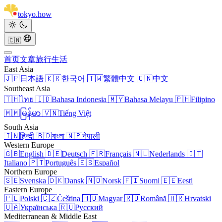
tokyo
.
how
🇨🇳
首页
文章
旅行
生活
East Asia
🇯🇵
日本語
🇰🇷
한국어
🇹🇼
繁體中文
🇨🇳
中文
Southeast Asia
🇹🇭
ไทย
🇮🇩
Bahasa Indonesia
🇲🇾
Bahasa Melayu
🇵🇭
Filipino
🇲🇲
မြန်မာ
🇻🇳
Tiếng Việt
South Asia
🇮🇳
हिन्दी
🇧🇩
বাংলা
🇳🇵
नेपाली
Western Europe
🇬🇧
English
🇩🇪
Deutsch
🇫🇷
Français
🇳🇱
Nederlands
🇮🇹
Italiano
🇵🇹
Português
🇪🇸
Español
Northern Europe
🇸🇪
Svenska
🇩🇰
Dansk
🇳🇴
Norsk
🇫🇮
Suomi
🇪🇪
Eesti
Eastern Europe
🇵🇱
Polski
🇨🇿
Čeština
🇭🇺
Magyar
🇷🇴
Română
🇭🇷
Hrvatski
🇺🇦
Українська
🇷🇺
Русский
Mediterranean & Middle East