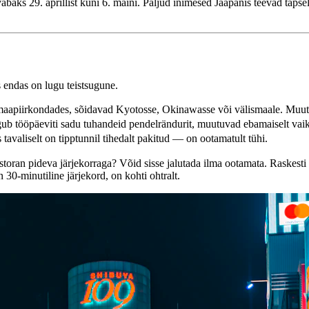
t vabaks 29. aprillist kuni 6. maini. Paljud inimesed Jaapanis teevad täps
 endas on lugu teistsugune.
 maapiirkondades, sõidavad Kyotosse, Okinawasse või välismaale. Muut
b tööpäeviti sadu tuhandeid pendelrändurit, muutuvad ebamaiselt 
aliselt on tipptunnil tihedalt pakitud — on ootamatult tühi.
toran pideva järjekorraga? Võid sisse jalutada ilma ootamata. Raskes
 30-minutiline järjekord, on kohti ohtralt.