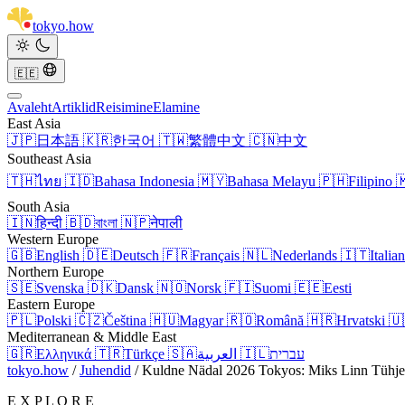
tokyo
.
how
🇪🇪
Avaleht
Artiklid
Reisimine
Elamine
East Asia
🇯🇵
日本語
🇰🇷
한국어
🇹🇼
繁體中文
🇨🇳
中文
Southeast Asia
🇹🇭
ไทย
🇮🇩
Bahasa Indonesia
🇲🇾
Bahasa Melayu
🇵🇭
Filipino

South Asia
🇮🇳
हिन्दी
🇧🇩
বাংলা
🇳🇵
नेपाली
Western Europe
🇬🇧
English
🇩🇪
Deutsch
🇫🇷
Français
🇳🇱
Nederlands
🇮🇹
Italia
Northern Europe
🇸🇪
Svenska
🇩🇰
Dansk
🇳🇴
Norsk
🇫🇮
Suomi
🇪🇪
Eesti
Eastern Europe
🇵🇱
Polski
🇨🇿
Čeština
🇭🇺
Magyar
🇷🇴
Română
🇭🇷
Hrvatski
🇺
Mediterranean & Middle East
🇬🇷
Ελληνικά
🇹🇷
Türkçe
🇸🇦
العربية
🇮🇱
עברית
tokyo.how
/
Juhendid
/
Kuldne Nädal 2026 Tokyos: Miks Linn Tühje
E X P L O R E