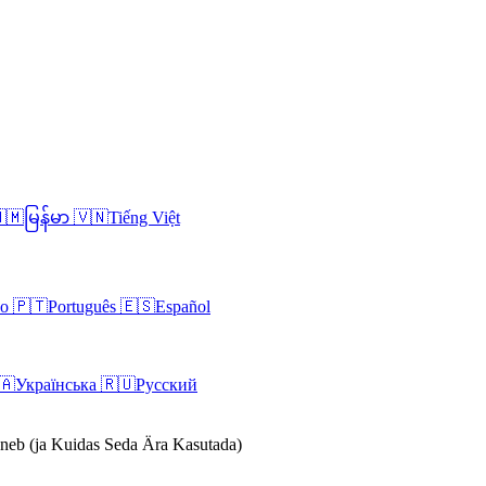
🇲
မြန်မာ
🇻🇳
Tiếng Việt
no
🇵🇹
Português
🇪🇸
Español
🇦
Українська
🇷🇺
Русский
neb (ja Kuidas Seda Ära Kasutada)