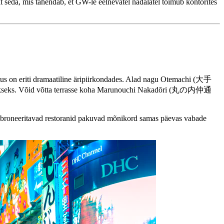
elt seda, mis tähendab, et GW-le eelnevatel nädalatel toimub kontorites
us on eriti dramaatiline äripiirkondades. Alad nagu Otemachi (大手
vaikseks. Võid võtta terrasse koha Marunouchi Nakadōri (丸の内仲通
ti broneeritavad restoranid pakuvad mõnikord samas päevas vabade