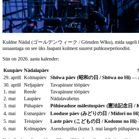
Kuldne Nädal (ゴールデンウィーク / Gōruden Wīku), mida sageli lühendataks
uusaastaga on see üks Jaapani kolmest suurest puhkuseperioodist.
Siin on 2026. aasta kalender:
Kuupäev
Nädalapäev
29. aprill
Kolmapäev
Shōwa päev (昭和の日 / Shōwa no Hi)
— a
30. aprill
Neljapäev
Tavapärane tööpäev
1. mai
Reede
Tavapärane tööpäev
2. mai
Laupäev
Nädalavahetus
3. mai
Pühapäev
Põhiseaduse mälestuspäev (憲法記念日 / K
4. mai
Esmaspäev
Looduse päev (みどりの日 / Midori no Hi
5. mai
Teisipäev
Laste päev (こどもの日 / Kodomo no Hi)
—
6. mai
Kolmapäev
Asenduspüha (kuna 3. mai langeb pühapäeva