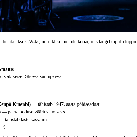
e GW-ks, on riiklike pühade kobar, mis langeb aprilli lõppu ja ma
Staatus
ustab keiser Shōwa sünnipäeva
enpō Kinenbi)
— tähistab 1947. aasta põhiseadust
)
— päev looduse väärtustamiseks
 tähistab laste kasvamist
le)