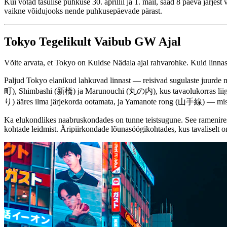
Kui võtad tasulise puhkuse 30. aprillil ja 1. mail, saad 8 päeva järjes
vaikne võidujooks nende puhkusepäevade pärast.
Tokyo Tegelikult Vaibub GW Ajal
Võite arvata, et Tokyo on Kuldse Nädala ajal rahvarohke. Kuid linnas
Paljud Tokyo elanikud lahkuvad linnast — reisivad sugulaste juurde
町), Shimbashi (新橋) ja Marunouchi (丸の内), kus tavaolukorras liigu
り) ääres ilma järjekorda ootamata, ja Yamanote rong (山手線) — mis tav
Ka elukondlikes naabruskondades on tunne teistsugune. See ramenires
kohtade leidmist. Äripiirkondade lõunasöögikohtades, kus tavaliselt on