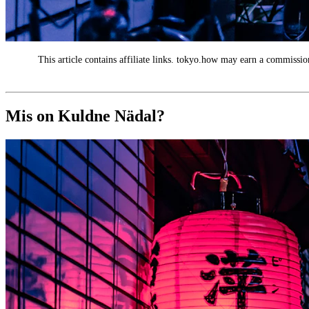
This article contains affiliate links. tokyo.how may earn a commission
AD
Mis on Kuldne Nädal?