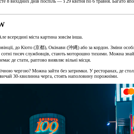
те 8 вихідних днів поспіль — з 29 квітня по 6 травня. Багато яп
GW
е всередині міста картина зовсім інша.
вінції, до Кіото (京都), Окінави (沖縄) або за кордон. Зміни особ
 сотні тисяч службовців, стають моторошно тихими. Можна зн
має де стати, раптово виявляє вільні місця.
вічною чергою? Можна зайти без затримки. У ресторанах, де сто
зазвичай 30-хвилинна черга, стоять наполовину порожніми.