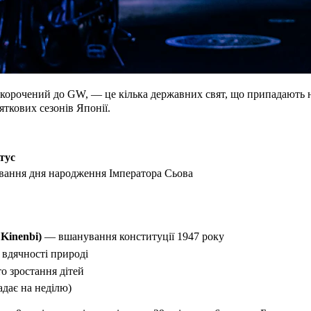
ний до GW, — це кілька державних свят, що припадають на кі
яткових сезонів Японії.
тус
ання дня народження Імператора Сьова
Kinenbi)
— вшанування конституції 1947 року
вдячності природі
о зростання дітей
адає на неділю)