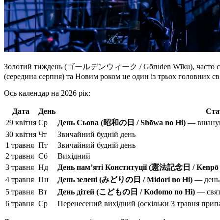
Золотий тиждень (ゴールデンウィーク / Gōruden Wīku), часто скороче
(середина серпня) та Новим роком це один із трьох головних св
Ось календар на 2026 рік:
Дата
День
Ста
29 квітня
Ср
День Сьова (昭和の日 / Shōwa no Hi)
— вшанув
30 квітня
Чт
Звичайний будній день
1 травня
Пт
Звичайний будній день
2 травня
Сб
Вихідний
3 травня
Нд
День пам’яті Конституції (憲法記念日 / Kenpō 
4 травня
Пн
День зелені (みどりの日 / Midori no Hi)
— день 
5 травня
Вт
День дітей (こどもの日 / Kodomo no Hi)
— свят
6 травня
Ср
Перенесений вихідний (оскільки 3 травня прип