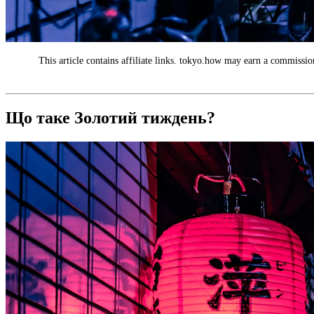
This article contains affiliate links. tokyo.how may earn a commission
AD
Що таке Золотий тиждень?