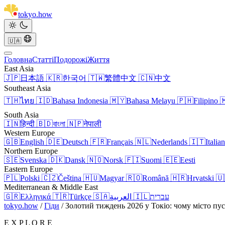
tokyo
.
how
🇺🇦
Головна
Статті
Подорожі
Життя
East Asia
🇯🇵
日本語
🇰🇷
한국어
🇹🇼
繁體中文
🇨🇳
中文
Southeast Asia
🇹🇭
ไทย
🇮🇩
Bahasa Indonesia
🇲🇾
Bahasa Melayu
🇵🇭
Filipino

South Asia
🇮🇳
हिन्दी
🇧🇩
বাংলা
🇳🇵
नेपाली
Western Europe
🇬🇧
English
🇩🇪
Deutsch
🇫🇷
Français
🇳🇱
Nederlands
🇮🇹
Italia
Northern Europe
🇸🇪
Svenska
🇩🇰
Dansk
🇳🇴
Norsk
🇫🇮
Suomi
🇪🇪
Eesti
Eastern Europe
🇵🇱
Polski
🇨🇿
Čeština
🇭🇺
Magyar
🇷🇴
Română
🇭🇷
Hrvatski
🇺
Mediterranean & Middle East
🇬🇷
Ελληνικά
🇹🇷
Türkçe
🇸🇦
العربية
🇮🇱
עברית
tokyo.how
/
Гіди
/
Золотий тиждень 2026 у Токіо: чому місто пуст
E X P L O R E