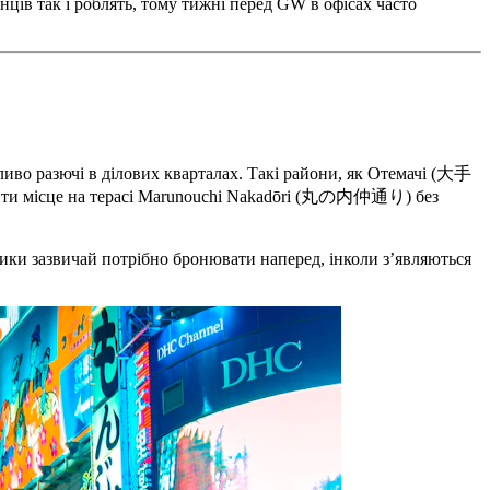
онців так і роблять, тому тижні перед GW в офісах часто
ливо разючі в ділових кварталах. Такі райони, як Отемачі (大手
айти місце на терасі Marunouchi Nakadōri (丸の内仲通り) без
лики зазвичай потрібно бронювати наперед, інколи з’являються