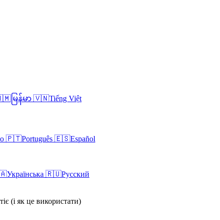
🇲
မြန်မာ
🇻🇳
Tiếng Việt
no
🇵🇹
Português
🇪🇸
Español
🇦
Українська
🇷🇺
Русский
іє (і як це використати)