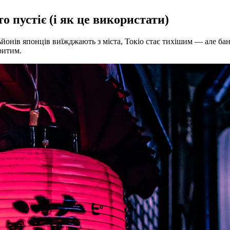
о пустіє (і як це використати)
йонів японців виїжджають з міста, Токіо стає тихішим — але бан
ритим.