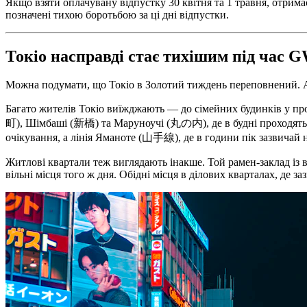
Якщо взяти оплачувану відпустку 30 квітня та 1 травня, отримає
позначені тихою боротьбою за ці дні відпустки.
Токіо насправді стає тихішим під час 
Можна подумати, що Токіо в Золотий тиждень переповнений. Ал
Багато жителів Токіо виїжджають — до сімейних будинків у про
町), Шімбаші (新橋) та Маруноучі (丸の内), де в будні проходять
очікування, а лінія Яманоте (山手線), де в години пік зазвичай не
Житлові квартали теж виглядають інакше. Той рамен-заклад із 
вільні місця того ж дня. Обідні місця в ділових кварталах, де 