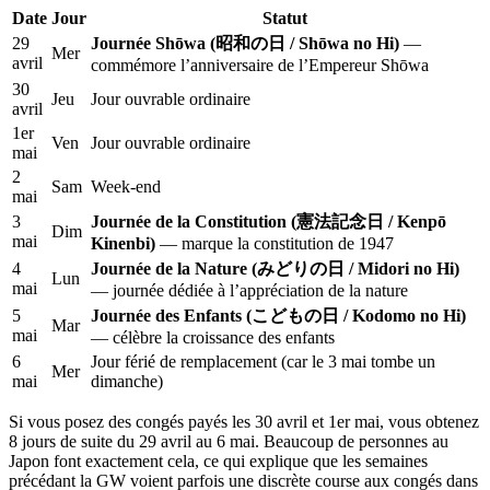
Date
Jour
Statut
29
Journée Shōwa (昭和の日 / Shōwa no Hi)
—
Mer
avril
commémore l’anniversaire de l’Empereur Shōwa
30
Jeu
Jour ouvrable ordinaire
avril
1er
Ven
Jour ouvrable ordinaire
mai
2
Sam
Week-end
mai
3
Journée de la Constitution (憲法記念日 / Kenpō
Dim
mai
Kinenbi)
— marque la constitution de 1947
4
Journée de la Nature (みどりの日 / Midori no Hi)
Lun
mai
— journée dédiée à l’appréciation de la nature
5
Journée des Enfants (こどもの日 / Kodomo no Hi)
Mar
mai
— célèbre la croissance des enfants
6
Jour férié de remplacement (car le 3 mai tombe un
Mer
mai
dimanche)
Si vous posez des congés payés les 30 avril et 1er mai, vous obtenez
8 jours de suite du 29 avril au 6 mai. Beaucoup de personnes au
Japon font exactement cela, ce qui explique que les semaines
précédant la GW voient parfois une discrète course aux congés dans