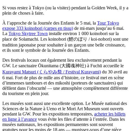
Si vous restez à Tokyo (ou la visitez) pendant la Golden Week, il y a
plein de choses à faire.
À l’approche de la Journée des Enfants le 5 mai, la
Tour Tokyo
expose 333 koinobori (carpes en tissu)
de mi-mars jusqu’au 6 mai.
La
Tokyo Skytree Town
installe environ 1 000 koinobori sur la
place de Solamachi. Les koinobori (鯉のぼり / koi-nobori) sont une
tradition japonaise pour souhaiter à un garçon une belle croissance,
et ils sont le symbole de la Journée des Enfants.
Des festivals locaux ont également lieu exclusivement pendant la
GW. Le sanctuaire Ōkunitama (大國魂神社) à Fuchū accueille le
Kurayami Matsuri (くらやみ祭 / Festival Kurayami)
du 30 avril au
6 mai. Fort de plus de mille ans d’histoire, ce festival met en scène
d’immenses tambours et des mikoshi (porteurs de sanctuaires) qui
défilent dans l’obscurité — une atmosphère complètement différente
du tourisme en plein jour.
Les musées sont aussi une excellente option. Le Musée national des
Sciences de la Nature à Ueno et le Mori Art Museum sont ouverts
pendant la GW. Pour les expositions temporaires,
acheter les billets
en ligne à l’avance
vous évite les files d’attente à l’entrée. Dans les
musées nationaux, les expositions permanentes sont souvent
gratuites pour les moins de 18 ans — munissez-vous d’une pièce