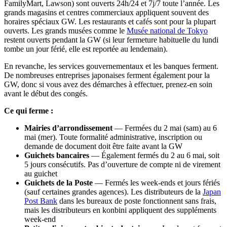
FamilyMart, Lawson) sont ouverts 24h/24 et 7j/7 toute l’année. Les
grands magasins et centres commerciaux appliquent souvent des
horaires spéciaux GW. Les restaurants et cafés sont pour la plupart
ouverts. Les grands musées comme le
Musée national de Tokyo
restent ouverts pendant la GW (si leur fermeture habituelle du lundi
tombe un jour férié, elle est reportée au lendemain).
En revanche, les services gouvernementaux et les banques ferment.
De nombreuses entreprises japonaises ferment également pour la
GW, donc si vous avez des démarches à effectuer, prenez-en soin
avant le début des congés.
Ce qui ferme :
Mairies d’arrondissement
— Fermées du 2 mai (sam) au 6
mai (mer). Toute formalité administrative, inscription ou
demande de document doit être faite avant la GW
Guichets bancaires
— Également fermés du 2 au 6 mai, soit
5 jours consécutifs. Pas d’ouverture de compte ni de virement
au guichet
Guichets de la Poste
— Fermés les week-ends et jours fériés
(sauf certaines grandes agences). Les distributeurs de la
Japan
Post Bank
dans les bureaux de poste fonctionnent sans frais,
mais les distributeurs en konbini appliquent des suppléments
week-end