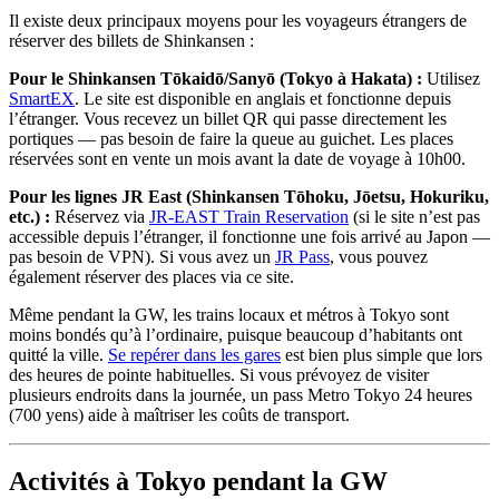
Il existe deux principaux moyens pour les voyageurs étrangers de
réserver des billets de Shinkansen :
Pour le Shinkansen Tōkaidō/Sanyō (Tokyo à Hakata) :
Utilisez
SmartEX
. Le site est disponible en anglais et fonctionne depuis
l’étranger. Vous recevez un billet QR qui passe directement les
portiques — pas besoin de faire la queue au guichet. Les places
réservées sont en vente un mois avant la date de voyage à 10h00.
Pour les lignes JR East (Shinkansen Tōhoku, Jōetsu, Hokuriku,
etc.) :
Réservez via
JR-EAST Train Reservation
(si le site n’est pas
accessible depuis l’étranger, il fonctionne une fois arrivé au Japon —
pas besoin de VPN). Si vous avez un
JR Pass
, vous pouvez
également réserver des places via ce site.
Même pendant la GW, les trains locaux et métros à Tokyo sont
moins bondés qu’à l’ordinaire, puisque beaucoup d’habitants ont
quitté la ville.
Se repérer dans les gares
est bien plus simple que lors
des heures de pointe habituelles. Si vous prévoyez de visiter
plusieurs endroits dans la journée, un pass Metro Tokyo 24 heures
(700 yens) aide à maîtriser les coûts de transport.
Activités à Tokyo pendant la GW