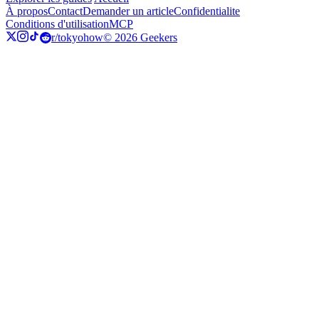
À propos
Contact
Demander un article
Confidentialite
Conditions d'utilisation
MCP
r/tokyohow
© 2026 Geekers