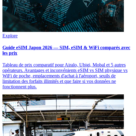
Explore
Guide eSIM Japon 2026 — SIM, eSIM & WiFi comparés avec
les prix
Tableau de prix comparatif pour Airalo, Ubigi, Mobal et 5 autres
opérateurs. Avantages et inconvénients eSIM vs SIM physique vs
WiFi de poche, emplacements d'achat à l'aéroport, seuils de
limitation des forfaits illimités et que faire si vos données ne
fonctionnent plus.