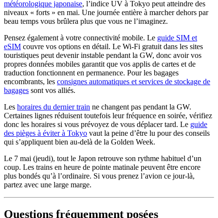
météorologique japonaise
, l’indice UV à Tokyo peut atteindre des
niveaux « forts » en mai. Une journée entière à marcher dehors par
beau temps vous brûlera plus que vous ne l’imaginez.
Pensez également à votre connectivité mobile. Le
guide SIM et
eSIM
couvre vos options en détail. Le Wi-Fi gratuit dans les sites
touristiques peut devenir instable pendant la GW, donc avoir vos
propres données mobiles garantit que vos applis de cartes et de
traduction fonctionnent en permanence. Pour les bagages
encombrants, les
consignes automatiques et services de stockage de
bagages
sont vos alliés.
Les
horaires du dernier train
ne changent pas pendant la GW.
Certaines lignes réduisent toutefois leur fréquence en soirée, vérifiez
donc les horaires si vous prévoyez de vous déplacer tard. Le
guide
des pièges à éviter à Tokyo
vaut la peine d’être lu pour des conseils
qui s’appliquent bien au-delà de la Golden Week.
Le 7 mai (jeudi), tout le Japon retrouve son rythme habituel d’un
coup. Les trains en heure de pointe matinale peuvent être encore
plus bondés qu’à l’ordinaire. Si vous prenez l’avion ce jour-là,
partez avec une large marge.
Questions fréquemment posées