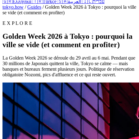
🇬🇷
Ελληνικά
🇹🇷
Türkçe
🇸🇦
العربية
🇮🇱
עברית
tokyo.how
/
Guides
/
Golden Week 2026 à Tokyo : pourquoi la ville
se vide (et comment en profiter)
E X P L O R E
Golden Week 2026 à Tokyo : pourquoi la
ville se vide (et comment en profiter)
La Golden Week 2026 se déroule du 29 avril au 6 mai. Pendant que
30 millions de Japonais quittent la ville, Tokyo se calme — mais
banques et bureaux ferment plusieurs jours. Politique de réservation
obligatoire Nozomi, pics d'affluence et ce qui reste ouvert.