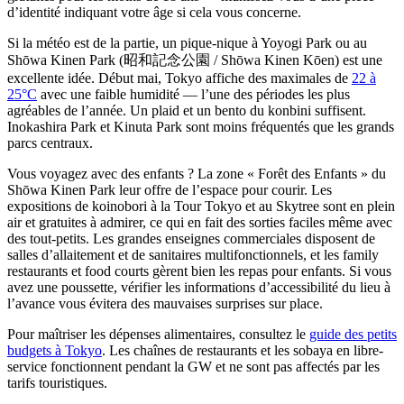
d’identité indiquant votre âge si cela vous concerne.
Si la météo est de la partie, un pique-nique à Yoyogi Park ou au
Shōwa Kinen Park (昭和記念公園 / Shōwa Kinen Kōen) est une
excellente idée. Début mai, Tokyo affiche des maximales de
22 à
25°C
avec une faible humidité — l’une des périodes les plus
agréables de l’année. Un plaid et un bento du konbini suffisent.
Inokashira Park et Kinuta Park sont moins fréquentés que les grands
parcs centraux.
Vous voyagez avec des enfants ? La zone « Forêt des Enfants » du
Shōwa Kinen Park leur offre de l’espace pour courir. Les
expositions de koinobori à la Tour Tokyo et au Skytree sont en plein
air et gratuites à admirer, ce qui en fait des sorties faciles même avec
des tout-petits. Les grandes enseignes commerciales disposent de
salles d’allaitement et de sanitaires multifonctionnels, et les family
restaurants et food courts gèrent bien les repas pour enfants. Si vous
avez une poussette, vérifier les informations d’accessibilité du lieu à
l’avance vous évitera des mauvaises surprises sur place.
Pour maîtriser les dépenses alimentaires, consultez le
guide des petits
budgets à Tokyo
. Les chaînes de restaurants et les sobaya en libre-
service fonctionnent pendant la GW et ne sont pas affectés par les
tarifs touristiques.