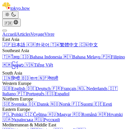
tokyo
.
how
🇫🇷
Accueil
Articles
Voyage
Vivre
East Asia
🇯🇵
日本語
🇰🇷
한국어
🇹🇼
繁體中文
🇨🇳
中文
Southeast Asia
🇹🇭
ไทย
🇮🇩
Bahasa Indonesia
🇲🇾
Bahasa Melayu
🇵🇭
Filipino
🇲🇲
မြန်မာ
🇻🇳
Tiếng Việt
South Asia
🇮🇳
हिन्दी
🇧🇩
বাংলা
🇳🇵
नेपाली
Western Europe
🇬🇧
English
🇩🇪
Deutsch
🇫🇷
Français
🇳🇱
Nederlands
🇮🇹
Italiano
🇵🇹
Português
🇪🇸
Español
Northern Europe
🇸🇪
Svenska
🇩🇰
Dansk
🇳🇴
Norsk
🇫🇮
Suomi
🇪🇪
Eesti
Eastern Europe
🇵🇱
Polski
🇨🇿
Čeština
🇭🇺
Magyar
🇷🇴
Română
🇭🇷
Hrvatski
🇺🇦
Українська
🇷🇺
Русский
Mediterranean & Middle East