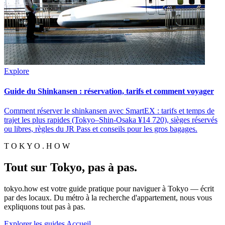
Explore
Guide du Shinkansen : réservation, tarifs et comment voyager
Comment réserver le shinkansen avec SmartEX : tarifs et temps de
trajet les plus rapides (Tokyo–Shin-Osaka ¥14 720), sièges réservés
ou libres, règles du JR Pass et conseils pour les gros bagages.
T O K Y O . H O W
Tout sur Tokyo, pas à pas.
tokyo.how est votre guide pratique pour naviguer à Tokyo — écrit
par des locaux. Du métro à la recherche d'appartement, nous vous
expliquons tout pas à pas.
Explorer les guides
Accueil