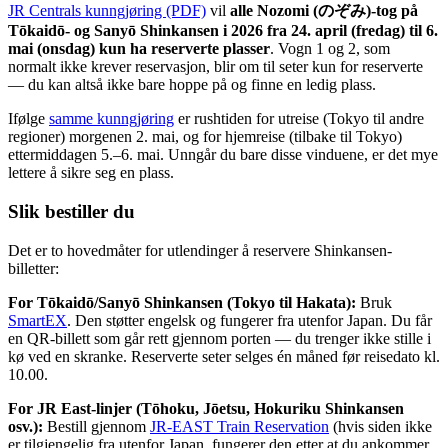
JR Centrals kunngjøring (PDF)
vil
alle Nozomi (のぞみ)-tog på
Tōkaidō- og Sanyō Shinkansen i 2026 fra 24. april (fredag) til 6.
mai (onsdag) kun ha reserverte plasser
. Vogn 1 og 2, som
normalt ikke krever reservasjon, blir om til seter kun for reserverte
— du kan altså ikke bare hoppe på og finne en ledig plass.
Ifølge
samme kunngjøring
er rushtiden for utreise (Tokyo til andre
regioner) morgenen 2. mai, og for hjemreise (tilbake til Tokyo)
ettermiddagen 5.–6. mai. Unngår du bare disse vinduene, er det mye
lettere å sikre seg en plass.
Slik bestiller du
Det er to hovedmåter for utlendinger å reservere Shinkansen-
billetter:
For Tōkaidō/Sanyō Shinkansen (Tokyo til Hakata):
Bruk
SmartEX
. Den støtter engelsk og fungerer fra utenfor Japan. Du får
en QR-billett som går rett gjennom porten — du trenger ikke stille i
kø ved en skranke. Reserverte seter selges én måned før reisedato kl.
10.00.
For JR East-linjer (Tōhoku, Jōetsu, Hokuriku Shinkansen
osv.):
Bestill gjennom
JR-EAST Train Reservation
(hvis siden ikke
er tilgjengelig fra utenfor Japan, fungerer den etter at du ankommer