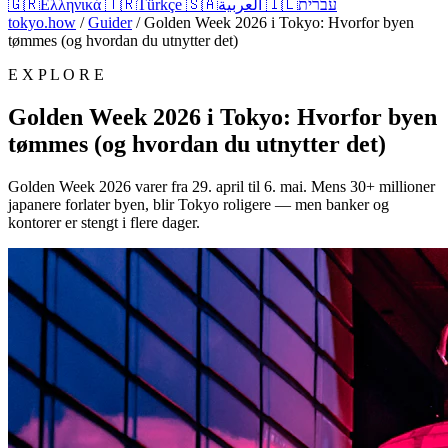
🇬🇷
Ελληνικά
🇹🇷
Türkçe
🇸🇦
العربية
🇮🇱
עברית
tokyo.how
/
Guider
/
Golden Week 2026 i Tokyo: Hvorfor byen
tømmes (og hvordan du utnytter det)
E X P L O R E
Golden Week 2026 i Tokyo: Hvorfor byen
tømmes (og hvordan du utnytter det)
Golden Week 2026 varer fra 29. april til 6. mai. Mens 30+ millioner
japanere forlater byen, blir Tokyo roligere — men banker og
kontorer er stengt i flere dager.