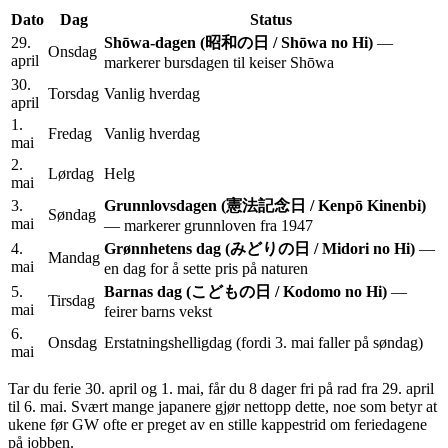
Dato
Dag
Status
29.
Shōwa-dagen (昭和の日 / Shōwa no Hi)
—
Onsdag
april
markerer bursdagen til keiser Shōwa
30.
Torsdag
Vanlig hverdag
april
1.
Fredag
Vanlig hverdag
mai
2.
Lørdag
Helg
mai
3.
Grunnlovsdagen (憲法記念日 / Kenpō Kinenbi)
Søndag
mai
— markerer grunnloven fra 1947
4.
Grønnhetens dag (みどりの日 / Midori no Hi)
—
Mandag
mai
en dag for å sette pris på naturen
5.
Barnas dag (こどもの日 / Kodomo no Hi)
—
Tirsdag
mai
feirer barns vekst
6.
Onsdag
Erstatningshelligdag (fordi 3. mai faller på søndag)
mai
Tar du ferie 30. april og 1. mai, får du 8 dager fri på rad fra 29. april
til 6. mai. Svært mange japanere gjør nettopp dette, noe som betyr at
ukene før GW ofte er preget av en stille kappestrid om feriedagene
på jobben.