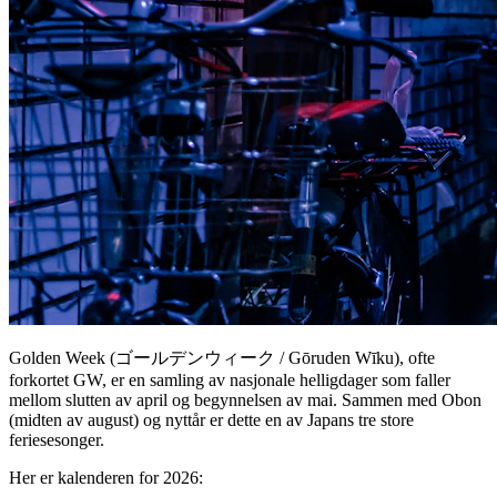
Golden Week (ゴールデンウィーク / Gōruden Wīku), ofte
forkortet GW, er en samling av nasjonale helligdager som faller
mellom slutten av april og begynnelsen av mai. Sammen med Obon
(midten av august) og nyttår er dette en av Japans tre store
feriesesonger.
Her er kalenderen for 2026: