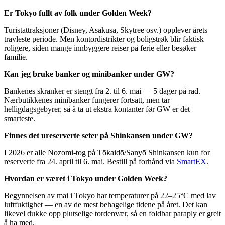
Er Tokyo fullt av folk under Golden Week?
Turistattraksjoner (Disney, Asakusa, Skytree osv.) opplever årets
travleste periode. Men kontordistrikter og boligstrøk blir faktisk
roligere, siden mange innbyggere reiser på ferie eller besøker
familie.
Kan jeg bruke banker og minibanker under GW?
Bankenes skranker er stengt fra 2. til 6. mai — 5 dager på rad.
Nærbutikkenes minibanker fungerer fortsatt, men tar
helligdagsgebyrer, så å ta ut ekstra kontanter før GW er det
smarteste.
Finnes det ureserverte seter på Shinkansen under GW?
I 2026 er alle Nozomi-tog på Tōkaidō/Sanyō Shinkansen kun for
reserverte fra 24. april til 6. mai. Bestill på forhånd via
SmartEX
.
Hvordan er været i Tokyo under Golden Week?
Begynnelsen av mai i Tokyo har temperaturer på 22–25°C med lav
luftfuktighet — en av de mest behagelige tidene på året. Det kan
likevel dukke opp plutselige tordenvær, så en foldbar paraply er greit
å ha med.