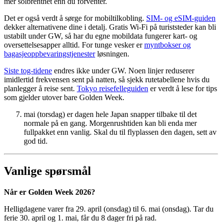
mer solbrenthet enn du forventer.
Det er også verdt å sørge for mobiltilkobling.
SIM- og eSIM-guiden
dekker alternativene dine i detalj. Gratis Wi-Fi på turiststeder kan bli
ustabilt under GW, så har du egne mobildata fungerer kart- og
oversettelsesapper alltid. For tunge vesker er
myntbokser og
bagasjeoppbevaringstjenester
løsningen.
Siste tog-tidene
endres ikke under GW. Noen linjer reduserer
imidlertid frekvensen sent på natten, så sjekk rutetabellene hvis du
planlegger å reise sent.
Tokyo reisefelleguiden
er verdt å lese for tips
som gjelder utover bare Golden Week.
mai (torsdag) er dagen hele Japan snapper tilbake til det
normale på en gang. Morgenrushtiden kan bli enda mer
fullpakket enn vanlig. Skal du til flyplassen den dagen, sett av
god tid.
Vanlige spørsmål
Når er Golden Week 2026?
Helligdagene varer fra 29. april (onsdag) til 6. mai (onsdag). Tar du
ferie 30. april og 1. mai, får du 8 dager fri på rad.