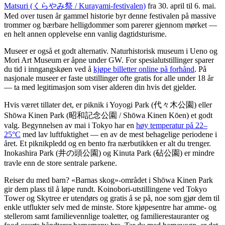
Matsuri (くらやみ祭 / Kurayami-festivalen)
fra 30. april til 6. mai.
Med over tusen år gammel historie byr denne festivalen på massive
trommer og bærbare helligdommer som parerer gjennom mørket —
en helt annen opplevelse enn vanlig dagtidsturisme.
Museer er også et godt alternativ. Naturhistorisk museum i Ueno og
Mori Art Museum er åpne under GW. For spesialutstillinger sparer
du tid i inngangskøen ved å
kjøpe billetter online på forhånd
. På
nasjonale museer er faste utstillinger ofte gratis for alle under 18 år
— ta med legitimasjon som viser alderen din hvis det gjelder.
Hvis været tillater det, er piknik i Yoyogi Park (代々木公園) eller
Shōwa Kinen Park (昭和記念公園 / Shōwa Kinen Kōen) et godt
valg. Begynnelsen av mai i Tokyo har en
høy temperatur på 22–
25°C
med lav luftfuktighet — en av de mest behagelige periodene i
året. Et piknikpledd og en bento fra nærbutikken er alt du trenger.
Inokashira Park (井の頭公園) og Kinuta Park (砧公園) er mindre
travle enn de store sentrale parkene.
Reiser du med barn? «Barnas skog»-området i Shōwa Kinen Park
gir dem plass til å løpe rundt. Koinobori-utstillingene ved Tokyo
Tower og Skytree er utendørs og gratis å se på, noe som gjør dem til
enkle utflukter selv med de minste. Store kjøpesentre har amme- og
stellerom samt familievennlige toaletter, og familierestauranter og