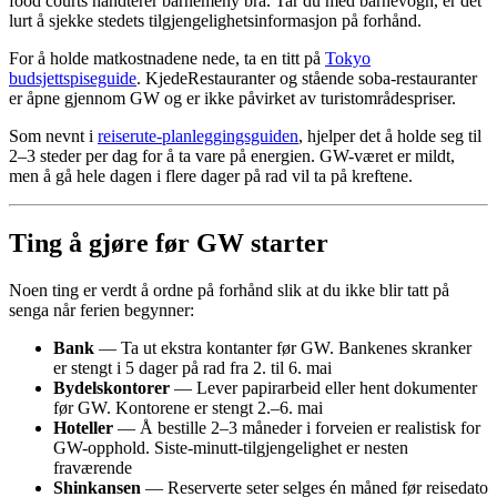
food courts håndterer barnemeny bra. Tar du med barnevogn, er det
lurt å sjekke stedets tilgjengelighetsinformasjon på forhånd.
For å holde matkostnadene nede, ta en titt på
Tokyo
budsjettspiseguide
. KjedeRestauranter og stående soba-restauranter
er åpne gjennom GW og er ikke påvirket av turistområdespriser.
Som nevnt i
reiserute-planleggingsguiden
, hjelper det å holde seg til
2–3 steder per dag for å ta vare på energien. GW-været er mildt,
men å gå hele dagen i flere dager på rad vil ta på kreftene.
Ting å gjøre før GW starter
Noen ting er verdt å ordne på forhånd slik at du ikke blir tatt på
senga når ferien begynner:
Bank
— Ta ut ekstra kontanter før GW. Bankenes skranker
er stengt i 5 dager på rad fra 2. til 6. mai
Bydelskontorer
— Lever papirarbeid eller hent dokumenter
før GW. Kontorene er stengt 2.–6. mai
Hoteller
— Å bestille 2–3 måneder i forveien er realistisk for
GW-opphold. Siste-minutt-tilgjengelighet er nesten
fraværende
Shinkansen
— Reserverte seter selges én måned før reisedato