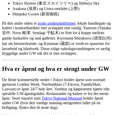
Tokyo Skytree (東京スカイツリー) og Shibuya Sky
Asakusa (浅草) og Ueno-området (上野)
Shinjuku Gyoen (新宿御苑)
På den andre siden er
gratis utsiktsplattformer
, lokale handlegate og
kafeer i kontordistrikter mer avslappet enn vanlig. Yanesen (Yanaka
谷中, Nezu 根津, Sendagi 千駄木) er flott for å hoppe mellom
gamle huskaféer og små gallerier. Kiyosumi-Shirakawa (清澄白河)
har sin brennerirunde, og Kuramae (蔵前) er verdt en spasertur for
lærarbeid og håndverk. Disse rolige nabolagsvandringene er særlig
hyggelige under GW når det er mer avslappet.
Hva er åpent og hva er stengt under GW
De fleste kommersielle steder i Tokyo holder åpent som normalt
gjennom Golden Week. Nærbutikker (7-Eleven, FamilyMart,
Lawson) er åpne 24/7 hele året. Varehus og kjøpesentre kjører ofte
spesielle GW-åpningstider. Restauranter og kafeer er for det meste
åpne. Store museer som
Tokyo National Museum
holder åpent
under GW (hvis den vanlige mandag-stengetiden faller på en
helligdag, flyttes den til neste dag).