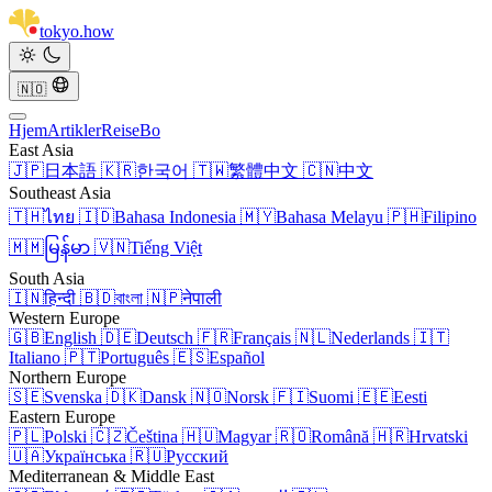
tokyo
.
how
🇳🇴
Hjem
Artikler
Reise
Bo
East Asia
🇯🇵
日本語
🇰🇷
한국어
🇹🇼
繁體中文
🇨🇳
中文
Southeast Asia
🇹🇭
ไทย
🇮🇩
Bahasa Indonesia
🇲🇾
Bahasa Melayu
🇵🇭
Filipino
🇲🇲
မြန်မာ
🇻🇳
Tiếng Việt
South Asia
🇮🇳
हिन्दी
🇧🇩
বাংলা
🇳🇵
नेपाली
Western Europe
🇬🇧
English
🇩🇪
Deutsch
🇫🇷
Français
🇳🇱
Nederlands
🇮🇹
Italiano
🇵🇹
Português
🇪🇸
Español
Northern Europe
🇸🇪
Svenska
🇩🇰
Dansk
🇳🇴
Norsk
🇫🇮
Suomi
🇪🇪
Eesti
Eastern Europe
🇵🇱
Polski
🇨🇿
Čeština
🇭🇺
Magyar
🇷🇴
Română
🇭🇷
Hrvatski
🇺🇦
Українська
🇷🇺
Русский
Mediterranean & Middle East