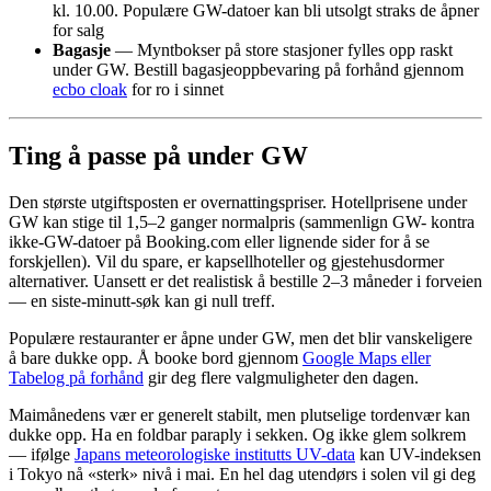
kl. 10.00. Populære GW-datoer kan bli utsolgt straks de åpner
for salg
Bagasje
— Myntbokser på store stasjoner fylles opp raskt
under GW. Bestill bagasjeoppbevaring på forhånd gjennom
ecbo cloak
for ro i sinnet
Ting å passe på under GW
Den største utgiftsposten er overnattingspriser. Hotellprisene under
GW kan stige til 1,5–2 ganger normalpris (sammenlign GW- kontra
ikke-GW-datoer på Booking.com eller lignende sider for å se
forskjellen). Vil du spare, er kapsellhoteller og gjestehusdormer
alternativer. Uansett er det realistisk å bestille 2–3 måneder i forveien
— en siste-minutt-søk kan gi null treff.
Populære restauranter er åpne under GW, men det blir vanskeligere
å bare dukke opp. Å booke bord gjennom
Google Maps eller
Tabelog på forhånd
gir deg flere valgmuligheter den dagen.
Maimånedens vær er generelt stabilt, men plutselige tordenvær kan
dukke opp. Ha en foldbar paraply i sekken. Og ikke glem solkrem
— ifølge
Japans meteorologiske institutts UV-data
kan UV-indeksen
i Tokyo nå «sterk» nivå i mai. En hel dag utendørs i solen vil gi deg