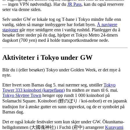
— ingen VPN nødvendig). Har du
JR Pass
, kan du også reservere
seter via denne siden.
Selv under GW er lokale tog og T-bane i Tokyo mindre fulle enn
vanlig, siden så mange innbyggere har forlatt byen.
Å navigere
stasjoner
går mye smidigere enn i vanlig rushtid. Planlegger du å
besøke flere steder på én dag, hjelper et Tokyo Metro 24-timers
dagskort (700 yen) med å holde transportkostnadene nede.
Aktiviteter i Tokyo under GW
Blir du i (eller besøker) Tokyo under Golden Week, er det mye å
nyte.
Etter hvert som Barnas dag 5. mai nærmer seg, utstiller
Tokyo
Tower 333 koinobori (karpeflagg)
fra midten av mars til 6. mai.
Tokyo Skytree Town
henger opp rundt 1 000 koinobori på
Solamachi Square. Koinobori (鯉のぼり / koi-nobori) er en japansk
tradisjon for å ønske gutter en sunn oppvekst, og de er symbolet på
Barnas dag.
Det er også lokale festivaler som kun skjer under GW. Ōkunitama-
helligdommen (大國魂神社) i Fuchū (府中) arrangerer
Kurayami