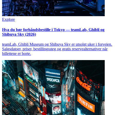
Explore
Hva du bør forhåndsbestille i Tokyo — teamLab, Ghibli og
Shibuya Sky (2026)
teamLab, Ghibli Museum og Shibuya Sky er utsolgt uker i forveien.
Salgsdatoer, priser, bestillingssteg og gratis reservealternativer når
billettene er borte.