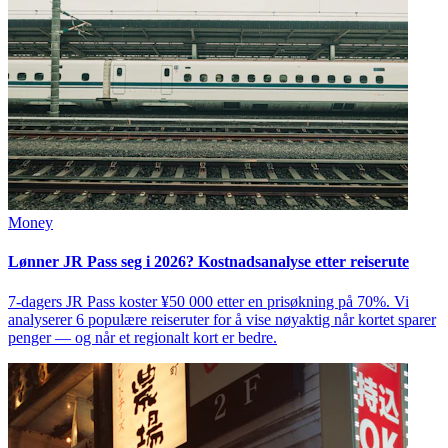
Money
Lønner JR Pass seg i 2026? Kostnadsanalyse etter reiserute
7-dagers JR Pass koster ¥50 000 etter en prisøkning på 70%. Vi
analyserer 6 populære reiseruter for å vise nøyaktig når kortet sparer
penger — og når et regionalt kort er bedre.