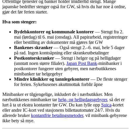
Offentlige tjenester og banker holder imidlertid stengt. Mange
japanske bedrifter stenger også for GW, så hvis du har noe å ordne,
gjør det før ferien starter.
Hva som stenger:
Bydelskontorer og kommunale kontorer
— Stengt fra 2.
mai (lørdag) til 6. mai (onsdag). All papirarbeid, registreringer
eller bestilling av dokumenter må gjøres før GW
Bankenes skranker
— Også stengt 2.–6. mai, hele 5 dager
på rad. Ingen kontoåpning eller skrankeutbetalinger
Postkontorskranker
— Stengt i helger og på helligdager
(unntatt noen større filialer).
Japan Post Bank
-minibanker i
postkontorer fungerer uten gebyrer, men nærbutikkenes
minibanker tar helgegebyr
Mindre klinikker og tannlegekontorer
— De fleste stenger
for ferien. Sykehusenes akuttmottak forblir åpne
Minibanker er tilgjengelige, inkludert de i nærbutikker. Men
nærbutikkenes minibanker tar
helg- og helligdagsgebyrer
, så det er
lurt å ta ut ekstra kontanter før GW. Du kan fylle opp
Suica
-kortet
eller andre IC-kort ved stasjonens billettautomater 24/7. Hvis du
allerede bruker
kontantfrie betalingsmetoder
, vil minibank-gebyrene
ikke bety så mye.