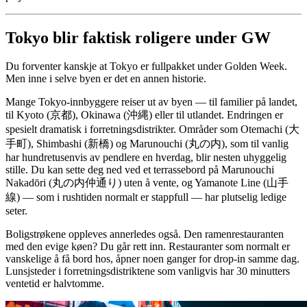
Tokyo blir faktisk roligere under GW
Du forventer kanskje at Tokyo er fullpakket under Golden Week.
Men inne i selve byen er det en annen historie.
Mange Tokyo-innbyggere reiser ut av byen — til familier på landet,
til Kyoto (京都), Okinawa (沖縄) eller til utlandet. Endringen er
spesielt dramatisk i forretningsdistrikter. Områder som Otemachi (大
手町), Shimbashi (新橋) og Marunouchi (丸の内), som til vanlig
har hundretusenvis av pendlere en hverdag, blir nesten uhyggelig
stille. Du kan sette deg ned ved et terrassebord på Marunouchi
Nakadōri (丸の内仲通り) uten å vente, og Yamanote Line (山手
線) — som i rushtiden normalt er stappfull — har plutselig ledige
seter.
Boligstrøkene oppleves annerledes også. Den ramenrestauranten
med den evige køen? Du går rett inn. Restauranter som normalt er
vanskelige å få bord hos, åpner noen ganger for drop-in samme dag.
Lunsjsteder i forretningsdistriktene som vanligvis har 30 minutters
ventetid er halvtomme.