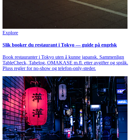
Explore
Slik booker du restaurant i Tokyo — guide på engelsk
Book restauranter i Tokyo uten å kunne japansk. Sammenlign
TableCheck, Tabelog, OMAKASE m.fl. etter avgifter og språk.
Pluss regler for no-show og telefon-only-steder.