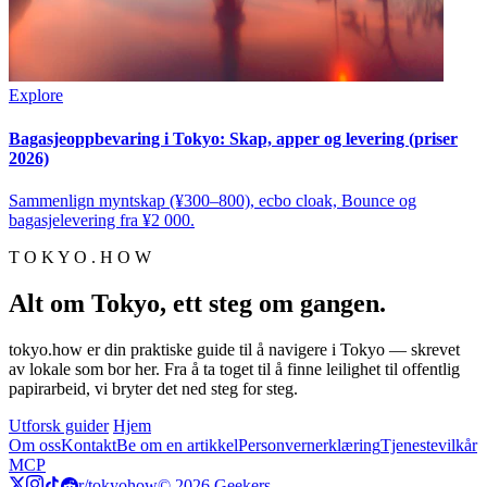
Explore
Bagasjeoppbevaring i Tokyo: Skap, apper og levering (priser
2026)
Sammenlign myntskap (¥300–800), ecbo cloak, Bounce og
bagasjelevering fra ¥2 000.
T O K Y O . H O W
Alt om Tokyo, ett steg om gangen.
tokyo.how er din praktiske guide til å navigere i Tokyo — skrevet
av lokale som bor her. Fra å ta toget til å finne leilighet til offentlig
papirarbeid, vi bryter det ned steg for steg.
Utforsk guider
Hjem
Om oss
Kontakt
Be om en artikkel
Personvernerklæring
Tjenestevilkår
MCP
r/tokyohow
© 2026 Geekers