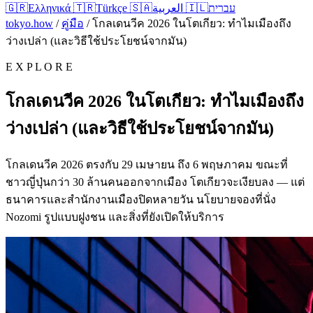
🇬🇷
Ελληνικά
🇹🇷
Türkçe
🇸🇦
العربية
🇮🇱
עברית
tokyo.how
/
คู่มือ
/
โกลเดนวีค 2026 ในโตเกียว: ทำไมเมืองถึง
ว่างเปล่า (และวิธีใช้ประโยชน์จากมัน)
E X P L O R E
โกลเดนวีค 2026 ในโตเกียว: ทำไมเมืองถึง
ว่างเปล่า (และวิธีใช้ประโยชน์จากมัน)
โกลเดนวีค 2026 ตรงกับ 29 เมษายน ถึง 6 พฤษภาคม ขณะที่
ชาวญี่ปุ่นกว่า 30 ล้านคนออกจากเมือง โตเกียวจะเงียบลง — แต่
ธนาคารและสำนักงานเมืองปิดหลายวัน นโยบายจองที่นั่ง
Nozomi รูปแบบฝูงชน และสิ่งที่ยังเปิดให้บริการ