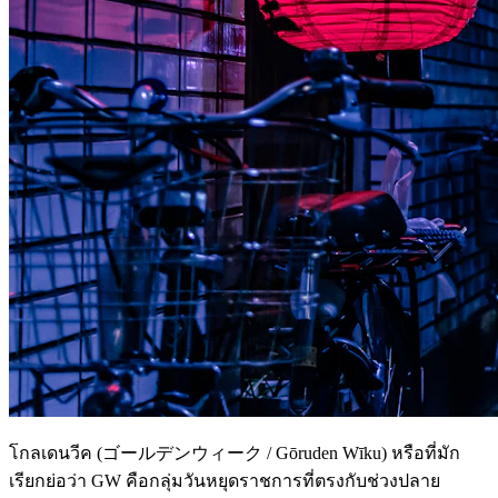
โกลเดนวีค (ゴールデンウィーク / Gōruden Wīku) หรือที่มัก
เรียกย่อว่า GW คือกลุ่มวันหยุดราชการที่ตรงกับช่วงปลาย