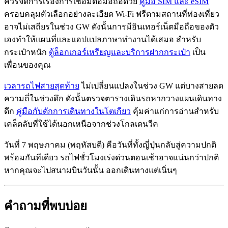
ควรจัดการเรื่องการเชื่อมต่อมือถือด้วย
คู่มือ SIM และ eSIM
ครอบคลุมตัวเลือกอย่างละเอียด Wi-Fi ฟรีตามสถานที่ท่องเที่ยว
อาจไม่เสถียรในช่วง GW ดังนั้นการมีอินเทอร์เน็ตมือถือของตัว
เองทำให้แผนที่และแอปแปลภาษาทำงานได้เสมอ สำหรับ
กระเป๋าหนัก
ตู้ล็อกเกอร์เหรียญและบริการฝากกระเป๋า
เป็น
เพื่อนของคุณ
เวลารถไฟสายสุดท้าย
ไม่เปลี่ยนแปลงในช่วง GW แต่บางสายลด
ความถี่ในช่วงดึก ดังนั้นตรวจตารางเดินรถหากวางแผนเดินทาง
ดึก
คู่มือกับดักการเดินทางในโตเกียว
คุ้มค่าแก่การอ่านสำหรับ
เคล็ดลับที่ใช้ได้นอกเหนือจากช่วงโกลเดนวีค
วันที่ 7 พฤษภาคม (พฤหัสบดี) คือวันที่ทั้งญี่ปุ่นกลับสู่ความปกติ
พร้อมกันทีเดียว รถไฟชั่วโมงเร่งด่วนตอนเช้าอาจแน่นกว่าปกติ
หากคุณจะไปสนามบินวันนั้น ออกเดินทางแต่เนิ่นๆ
คำถามที่พบบ่อย