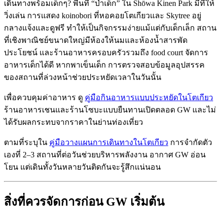
เดินทางพร้อมเด็กๆ? พื้นที่ “ป่าเด็ก” ใน Shōwa Kinen Park มีที่ให้
วิ่งเล่น การแสดง koinobori ที่หอคอยโตเกียวและ Skytree อยู่
กลางแจ้งและดูฟรี ทำให้เป็นกิจกรรมง่ายแม้แต่กับเด็กเล็ก สถาน
ที่เชิงพาณิชย์ขนาดใหญ่มีห้องให้นมและห้องน้ำสารพัด
ประโยชน์ และร้านอาหารครอบครัวรวมถึง food court จัดการ
อาหารเด็กได้ดี หากพาเข็นเด็ก การตรวจสอบข้อมูลอุปสรรค
ของสถานที่ล่วงหน้าช่วยประหยัดเวลาในวันนั้น
เพื่อควบคุมค่าอาหาร ดู
คู่มือกินอาหารแบบประหยัดในโตเกียว
ร้านอาหารเชนและร้านโซบะแบบยืนทานเปิดตลอด GW และไม่
ได้รับผลกระทบจากราคาในย่านท่องเที่ยว
ตามที่ระบุใน
คู่มือวางแผนการเดินทางในโตเกียว
การจำกัดตัว
เองที่ 2–3 สถานที่ต่อวันช่วยบริหารพลังงาน อากาศ GW อ่อน
โยน แต่เดินทั้งวันหลายวันติดกันจะรู้สึกแน่นอน
สิ่งที่ควรจัดการก่อน GW เริ่มต้น