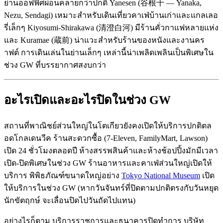
ย่านออฟฟิศผ่อนคลายกว่าปกติ Yanesen (谷根千 — Yanaka,
Nezu, Sendagi) เหมาะสำหรับเดินเที่ยวคาเฟ่บ้านเก่าและแกลเลอ
รี่เล็กๆ Kiyosumi-Shirakawa (清澄白河) มีร้านคั่วกาแฟหลายแห่ง
และ Kuramae (蔵前) น่าแวะสำหรับร้านของหนังและงานคร
าฟต์ การเดินเล่นในย่านเล็กๆ เหล่านี้น่าเพลิดเพลินเป็นพิเศษใน
ช่วง GW ที่บรรยากาศสงบกว่า
อะไรเปิดและอะไรปิดในช่วง GW
สถานที่พาณิชย์ส่วนใหญ่ในโตเกียวยังคงเปิดให้บริการปกติตล
อดโกลเดนวีค ร้านสะดวกซื้อ (7-Eleven, FamilyMart, Lawson)
เปิด 24 ชั่วโมงตลอดปี ห้างสรรพสินค้าและห้างช้อปปิ้งมักมีเวลา
เปิด-ปิดพิเศษในช่วง GW ร้านอาหารและคาเฟ่ส่วนใหญ่เปิดให้
บริการ พิพิธภัณฑ์ขนาดใหญ่อย่าง
Tokyo National Museum
เปิด
ให้บริการในช่วง GW (หากวันจันทร์ที่ปิดตามปกติตรงกับวันหยุด
นักขัตฤกษ์ จะเลื่อนปิดไปวันถัดไปแทน)
อย่างไรก็ตาม บริการราชการและธนาคารปิดทำการ บริษัท