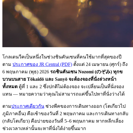
โกลเดนวีคเป็นหนึ่งในช่วงชินคันเซนที่คนใช้มากที่สุดของปี
ตาม
ประกาศของ JR Central (PDF)
ตั้งแต่ 24 เมษายน (ศุกร์) ถึง
6 พฤษภาคม (พุธ) 2026
รถชินคันเซน Nozomi (のぞみ) ทุกข
บวนบนสาย Tōkaidō และ Sanyō จะต้องจองที่นั่งล่วงหน้า
ทั้งหมด
ตู้ที่ 1 และ 2 ซึ่งปกติไม่ต้องจอง จะเปลี่ยนเป็นที่นั่งจอง
แทน — หมายความว่าคุณไม่สามารถแค่ขึ้นไปหาที่นั่งว่างได้
ตาม
ประกาศเดียวกัน
ช่วงพีคของการเดินทางออก (โตเกียวไป
ภูมิภาคอื่น) คือเช้าของวันที่ 2 พฤษภาคม และการเดินทางกลับ
(กลับโตเกียว) คือบ่ายของวันที่ 5–6 พฤษภาคม หากหลีกเลี่ยง
ช่วงเวลาเหล่านั้นจะหาที่นั่งได้ง่ายขึ้นมาก