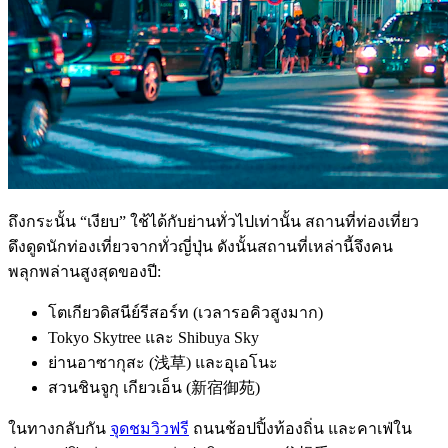
ถึงกระนั้น “เงียบ” ใช้ได้กับย่านทั่วไปเท่านั้น สถานที่ท่องเที่ยว
ดึงดูดนักท่องเที่ยวจากทั่วญี่ปุ่น ดังนั้นสถานที่เหล่านี้จึงคน
พลุกพล่านสูงสุดของปี:
โตเกียวดิสนีย์รีสอร์ท (เวลารอคิวสูงมาก)
Tokyo Skytree และ Shibuya Sky
ย่านอาซากุสะ (浅草) และอุเอโนะ
สวนชินจูกุ เกียวเอ็น (新宿御苑)
ในทางกลับกัน
จุดชมวิวฟรี
ถนนช้อปปิ้งท้องถิ่น และคาเฟ่ใน