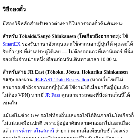
วิธีจองตั๋ว
มีสองวิธีหลักสำหรับชาวต่างชาติในการจองตั๋วชินคันเซน:
สำหรับ Tōkaidō/Sanyō Shinkansen (โตเกียวถึงฮากาตะ):
ใช้
SmartEX
รองรับภาษาอังกฤษและใช้จากนอกญี่ปุ่นได้ คุณจะได้
รับตั๋ว QR ที่ผ่านประตูได้เลย — ไม่ต้องต่อแถวที่เคาน์เตอร์ ที่นั่ง
จองเริ่มจำหน่ายหนึ่งเดือนก่อนวันเดินทางเวลา 10:00 น.
สำหรับสาย JR East (Tōhoku, Jōetsu, Hokuriku Shinkansen
ฯลฯ):
จองผ่าน
JR-EAST Train Reservation
(หากเว็บไซต์ไม่
สามารถเข้าถึงจากนอกญี่ปุ่นได้ ใช้งานได้เมื่อมาถึงญี่ปุ่นแล้ว —
ไม่ต้อง VPN) หากมี
JR Pass
คุณสามารถจองที่นั่งผ่านเว็บนี้ได้
เช่นกัน
แม้แต่ในช่วง GW รถไฟท้องถิ่นและรถไฟใต้ดินภายในโตเกียวก็
ไม่แน่นเหมือนปกติ เพราะผู้อยู่อาศัยหลายคนออกไปนอกเมือง
แล้ว
การนำทางในสถานี
ง่ายกว่ามากเมื่อเทียบกับชั่วโมงเร่ง