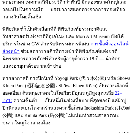
พฤษภาคม เทศกาลนี้มีประวัติกว่าพันปี มีกลองขนาดใหญ่และ
วอแห่ไปในความมืด — บรรยากาศแตกต่างจากการท่องเที่ยว
กลางวันโดยสิ้นเชิง
พิพิธภัณฑ์ก็เป็นตัวเลือกที่ดี พิพิธภัณฑ์ธรรมชาติและ
วิทยาศาสตร์แห่งชาติที่อุเอโนะ และ Mori Art Museum เปิดให้
บริการในช่วง GW สำหรับนิทรรศการพิเศษ
การซื้อตั๋วออนไลน์
ล่วงหน้า
ช่วยลดการรอคิวที่ทางเข้า ที่พิพิธภัณฑ์แห่งชาติ
นิทรรศการถาวรมักฟรีสำหรับผู้อายุต่ำกว่า 18 ปี — นำบัตร
แสดงอายุมาด้วยหากเข้าข่าย
หากอากาศดี การปิกนิกที่ Yoyogi Park (代々木公園) หรือ Shōwa
Kinen Park (昭和記念公園 / Shōwa Kinen Kōen) เป็นทางเลือกที่
ยอดเยี่ยม ต้นพฤษภาคมในโตเกียวมีอุณหภูมิสูงสุดเฉลี่ย
22–
25°C
ความชื้นต่ำ — เป็นหนึ่งในช่วงที่สบายที่สุดของปี แค่ผ้าปู
ปิกนิกและเบนโตจากร้านสะดวกซื้อก็พอ Inokashira Park (井の頭
公園) และ Kinuta Park (砧公園) ไม่แน่นเท่าสวนสาธารณะ
ขนาดใหญ่ใจกลางเมือง