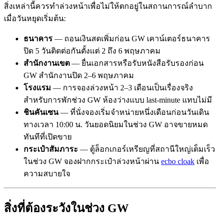
สิ่งเหล่านี้ควรทำล่วงหน้าเพื่อไม่ให้ตกอยู่ในสถานการณ์ลำบาก
เมื่อวันหยุดเริ่มต้น:
ธนาคาร
— ถอนเงินสดเพิ่มก่อน GW เคาน์เตอร์ธนาคาร
ปิด 5 วันติดต่อกันตั้งแต่ 2 ถึง 6 พฤษภาคม
สำนักงานเขต
— ยื่นเอกสารหรือรับหนังสือรับรองก่อน
GW สำนักงานปิด 2–6 พฤษภาคม
โรงแรม
— การจองล่วงหน้า 2–3 เดือนเป็นเรื่องจริง
สำหรับการพักช่วง GW ห้องว่างแบบ last-minute แทบไม่มี
ชินคันเซน
— ที่นั่งจองเริ่มจำหน่ายหนึ่งเดือนก่อนวันเดิน
ทางเวลา 10:00 น. วันยอดนิยมในช่วง GW อาจขายหมด
ทันทีที่เปิดขาย
กระเป๋าสัมภาระ
— ตู้ล็อกเกอร์เหรียญที่สถานีใหญ่เต็มเร็ว
ในช่วง GW จองฝากกระเป๋าล่วงหน้าผ่าน
ecbo cloak
เพื่อ
ความสบายใจ
สิ่งที่ต้องระวังในช่วง GW