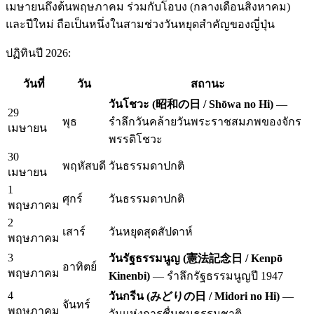
เมษายนถึงต้นพฤษภาคม ร่วมกับโอบง (กลางเดือนสิงหาคม)
และปีใหม่ ถือเป็นหนึ่งในสามช่วงวันหยุดสำคัญของญี่ปุ่น
ปฏิทินปี 2026:
วันที่
วัน
สถานะ
วันโชวะ (昭和の日 / Shōwa no Hi)
—
29
พุธ
รำลึกวันคล้ายวันพระราชสมภพของจักร
เมษายน
พรรดิโชวะ
30
พฤหัสบดี
วันธรรมดาปกติ
เมษายน
1
ศุกร์
วันธรรมดาปกติ
พฤษภาคม
2
เสาร์
วันหยุดสุดสัปดาห์
พฤษภาคม
3
วันรัฐธรรมนูญ (憲法記念日 / Kenpō
อาทิตย์
พฤษภาคม
Kinenbi)
— รำลึกรัฐธรรมนูญปี 1947
4
วันกรีน (みどりの日 / Midori no Hi)
—
จันทร์
พฤษภาคม
วันแห่งการชื่นชมธรรมชาติ