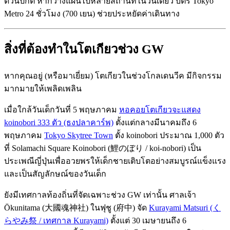
ด่วนปกติ หากวางแผนไปหลายสถานที่ในวันเดียว บัตร Tokyo
Metro 24 ชั่วโมง (700 เยน) ช่วยประหยัดค่าเดินทาง
สิ่งที่ต้องทำในโตเกียวช่วง GW
หากคุณอยู่ (หรือมาเยี่ยม) โตเกียวในช่วงโกลเดนวีค มีกิจกรรม
มากมายให้เพลิดเพลิน
เมื่อใกล้วันเด็กวันที่ 5 พฤษภาคม
หอคอยโตเกียวจะแสดง
koinobori 333 ตัว (ธงปลาคาร์พ)
ตั้งแต่กลางมีนาคมถึง 6
พฤษภาคม
Tokyo Skytree Town
ตั้ง koinobori ประมาณ 1,000 ตัว
ที่ Solamachi Square Koinobori (鯉のぼり / koi-nobori) เป็น
ประเพณีญี่ปุ่นเพื่ออวยพรให้เด็กชายเติบโตอย่างสมบูรณ์แข็งแรง
และเป็นสัญลักษณ์ของวันเด็ก
ยังมีเทศกาลท้องถิ่นที่จัดเฉพาะช่วง GW เท่านั้น ศาลเจ้า
Ōkunitama (大國魂神社) ในฟุชู (府中) จัด
Kurayami Matsuri (く
らやみ祭 / เทศกาล Kurayami)
ตั้งแต่ 30 เมษายนถึง 6