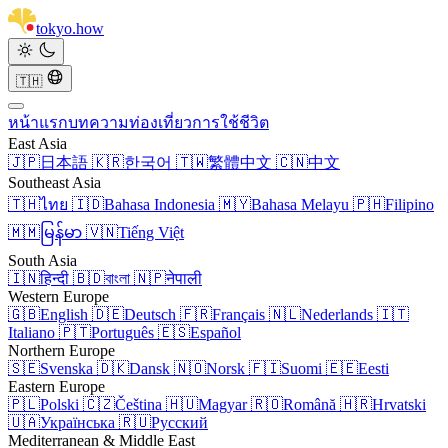
tokyo
.
how
🇹🇭
หน้าแรก
บทความ
ท่องเที่ยว
การใช้ชีวิต
East Asia
🇯🇵
日本語
🇰🇷
한국어
🇹🇼
繁體中文
🇨🇳
中文
Southeast Asia
🇹🇭
ไทย
🇮🇩
Bahasa Indonesia
🇲🇾
Bahasa Melayu
🇵🇭
Filipino
🇲🇲
မြန်မာ
🇻🇳
Tiếng Việt
South Asia
🇮🇳
हिन्दी
🇧🇩
বাংলা
🇳🇵
नेपाली
Western Europe
🇬🇧
English
🇩🇪
Deutsch
🇫🇷
Français
🇳🇱
Nederlands
🇮🇹
Italiano
🇵🇹
Português
🇪🇸
Español
Northern Europe
🇸🇪
Svenska
🇩🇰
Dansk
🇳🇴
Norsk
🇫🇮
Suomi
🇪🇪
Eesti
Eastern Europe
🇵🇱
Polski
🇨🇿
Čeština
🇭🇺
Magyar
🇷🇴
Română
🇭🇷
Hrvatski
🇺🇦
Українська
🇷🇺
Русский
Mediterranean & Middle East