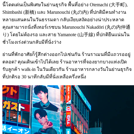
นี้โดดเด่นเป็นพิเศษในย่านธุรกิจ พื้นที่อย่าง Otemachi (大手町),
Shimbashi (新橋) และ Marunouchi (丸の内) ที่ปกติมีคนทำงาน
หลายแสนคนในวันธรรมดา กลับเงียบสงัดอย่างน่าประหลาด
คุณสามารถนั่งที่เทอร์เรซบน Marunouchi Nakadōri (丸の内仲通
り) โดยไม่ต้องรอ และสาย Yamanote (山手線) ที่ปกติยืนแน่นใน
ชั่วโมงเร่งด่วนกลับมีที่นั่งว่าง
ย่านที่พักอาศัยก็รู้สึกต่างออกไปเช่นกัน ร้านราเมนที่มีแถวรออยู่
ตลอด? คุณเดินเข้าไปได้เลย ร้านอาหารที่จองยากบางแห่งเปิด
รับลูกค้า walk-in ในวันเดียวกัน ร้านอาหารกลางวันในย่านธุรกิจ
ที่ปกติรอ 30 นาทีกลับมีที่นั่งเหลือครึ่งหนึ่ง