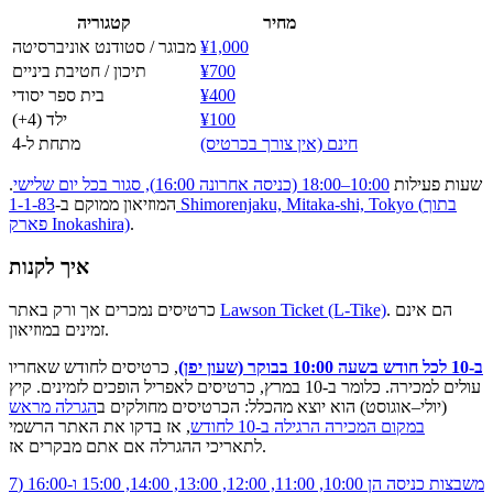
מחיר
קטגוריה
¥1,000
מבוגר / סטודנט אוניברסיטה
¥700
תיכון / חטיבת ביניים
¥400
בית ספר יסודי
¥100
ילד (4+)
חינם (אין צורך בכרטיס)
מתחת ל-4
שעות פעילות
10:00–18:00 (כניסה אחרונה 16:00), סגור בכל יום שלישי
.
המוזיאון ממוקם ב-
1-1-83 Shimorenjaku, Mitaka-shi, Tokyo (בתוך
.
פארק Inokashira)
איך לקנות
. הם אינם
Lawson Ticket (L-Tike)
כרטיסים נמכרים אך ורק באתר
זמינים במוזיאון.
ב-10 לכל חודש בשעה 10:00 בבוקר (שעון יפן)
, כרטיסים לחודש שאחריו
עולים למכירה. כלומר ב-10 במרץ, כרטיסים לאפריל הופכים לזמינים. קיץ
(יולי–אוגוסט) הוא יוצא מהכלל: הכרטיסים מחולקים ב
הגרלה מראש
במקום המכירה הרגילה ב-10 לחודש
, אז בדקו את האתר הרשמי
לתאריכי ההגרלה אם אתם מבקרים אז.
משבצות כניסה הן 10:00, 11:00, 12:00, 13:00, 14:00, 15:00 ו-16:00 (7