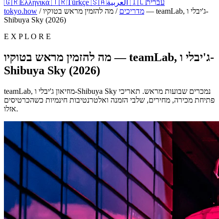
עברית
🇮🇱
العربية
🇸🇦
Türkçe
🇹🇷
Ελληνικά
🇬🇷
מדריכים
/
מה להזמין מראש בטוקיו — teamLab, ג'יבלי ו-
/
tokyo.how
Shibuya Sky (2026)
E X P L O R E
מה להזמין מראש בטוקיו — teamLab, ג'יבלי ו-
Shibuya Sky (2026)
teamLab, מוזיאון ג'יבלי ו-Shibuya Sky נמכרים שבועות מראש. תאריכי
פתיחת מכירה, מחירים, שלבי הזמנה ואלטרנטיבות חינמיות כשהכרטיסים
אזלו.