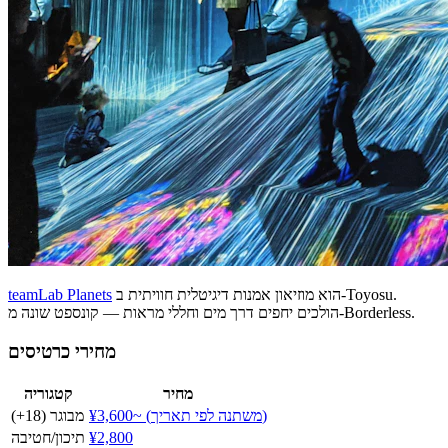
הוא מוזיאון אמנות דיגיטלית חוויתית ב-Toyosu.
teamLab Planets
הולכים יחפים דרך מים וחללי מראות — קונספט שונה מ-Borderless.
מחירי כרטיסים
מחיר
קטגוריה
¥3,600~ (משתנה לפי תאריך)
מבוגר (18+)
¥2,800
תיכון/חטיבה