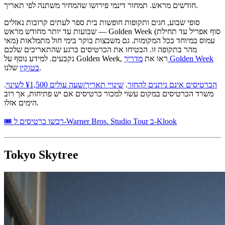
חודשים מראש. תמחור דינמי פירושו שהמחיר משתנה לפי תאריך.
סופי שבוע, חגים ותקופות חופשות בית ספר לעתים קרובות נאזלים
שבועות עד יותר מחודש מראש — Golden Week (סוף אפריל עד תחילת
מאי) עמוס במיוחד בכל המקומות. גם משבצות בוקר בימי חול מתמלאות
מהר בתקופה זו. הבטיחו את הכרטיסים ברגע שהתאריכים שלכם
נקבעים. למידע נוסף על Golden Week, ראו את
מדריך Golden Week
שלנו.
בטוקיו
הכרטיסים אינם ניתנים להחזר
.
שינויי תאריך/שעה עולים ¥1,500 לשינוי
.
משרד הכרטיסים במקום עשוי למכור כרטיסים אם יש פתיחות, אך רוב
הימים אזלו.
🎟 רכשו כרטיסים ל-Warner Bros. Studio Tour ב-Klook
Tokyo Skytree