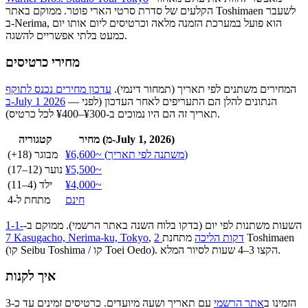
הקלעים של סדרת סרטי הארי פוטר. ממוקם באתר Toshimaen לשעבר
ב-Nerima, הוא פועל במערכת הזמנה מלאה וכרטיסים ליום אותו יום
כמעט בלתי אפשריים להשגה.
מחירי כרטיסים
המחירים משתנים לפי תאריך (תמחור דינמי).
עדכון מחירים נכנס לתוקף
— הנתונים להלן הם התעריפים לאחר העדכון (לפני
ב-July 1 2026
תאריך זה הם היו נמוכים ב-¥300–¥400 לכל כרטיס).
מחיר (מ-July 1, 2026)
קטגוריה
¥6,600~ (משתנה לפי תאריך)
מבוגר (18+)
¥5,500~
נוער (12–17)
¥4,000~
ילד (4–11)
חינם
מתחת ל-4
השעות משתנות לפי יום (בדקו בלוח השנה באתר הרשמי). ממוקם ב-
1-1-
2 דקות הליכה
מתחנת Toshimaen
,
7 Kasugacho, Nerima-ku, Tokyo
(קו Seibu Toshima / קו Toei Oedo). הקצו 3–4 שעות לסיור המלא.
איך לקנות
הזמינו ב
אתר הרשמי
עם תאריך ושעה מיועדים. כרטיסים זמינים עד כ-3