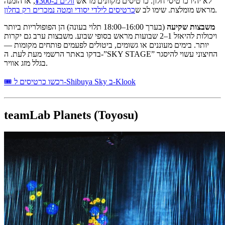
לא יהיו כרטיסי חלון. כרטיסים מקוונים מראש
זולים ב-¥300
, אז הזמנה
.
מראש מומלצת. שימו לב ש
כרטיסים לילדי יסודי ומטה נמכרים רק בחלון
משבצות שקיעה
(בערך 16:00–18:00 תלוי בעונה) הן הפופולריות ביותר
ויכולות להיאזל 1–2 שבועות מראש בסופי שבוע. משבצות ערב גם יקרות
יותר. בימים מעוננים או גשומים, ביטולים לפעמים פותחים מקומות —
בדקו באתר הרשמי מעת לעת. ה-”SKY STAGE” החיצוני עשוי להיסגר
בגלל מזג אוויר.
🎟 רכשו כרטיסים ל-Shibuya Sky ב-Klook
teamLab Planets (Toyosu)