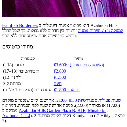
הוא מוזיאון אמנות דיגיטלית ב-Azabudai Hills.
teamLab Borderless
למעלה מ-75 יצירות אמנות
זורמות בין חדרים ללא גבולות, כך שכל החלל
מרגיש כמו יצירה אחת שמתפתחת ללא הרף.
מחירי כרטיסים
מחיר
קטגוריה
¥3,600~ (משתנה לפי תאריך)
מבוגר (18+)
¥2,800
תיכון/חטיבה (13–17)
¥1,500
ילד (4–12)
חינם
מתחת ל-3
¥1,800 כל אחד
הנחת נכות (מבקר + 1 מלווה)
שעות פעילות סטנדרטיות 8:30–21:00
, אך ישנם ימים שנסגרים מוקדם
(17:00) או מאוחר (22:00). כניסה אחרונה שעה לפני הסגירה. המוזיאון
Azabudai Hills Garden Plaza B, B1F (Minato-ku,
ממוקם ב-
, 2 דקות הליכה מתחנת Kamiyacho (קו Hibiya, יציאה
Azabudai 1-2-4)
5).