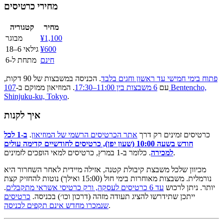
מחירי כרטיסים
מחיר
קטגוריה
¥1,100
מבוגר
¥600
גילאי 6–18
חינם
מתחת ל-6
פתוח בימי חמישי עד ראשון וחגים בלבד
. הכניסה במשבצות של 90 דקות,
עם
6 משבצות בין 11:00–17:30
. המוזיאון ממוקם ב-
107 Bentencho,
Shinjuku-ku, Tokyo
.
איך לקנות
כרטיסים זמינים רק דרך
אתר הכרטיסים הרשמי של המוזיאון
.
ב-1 לכל
חודש בשעה 10:00 (שעון יפן), כרטיסים לחודשיים קדימה עולים
. כלומר ב-1 במרץ, כרטיסים למאי הופכים לזמינים.
למכירה
מכיוון שלכל משבצת קיבולת קטנה, אזילה מיידית לאחר השחרור היא
נורמלית. משבצות מאוחרות בימי חול (15:00 ואילך) נוטות להחזיק קצת
יותר. ניתן לרכוש
עד 6 כרטיסים לעסקה, ורק כרטיסי אשראי מתקבלים
.
ייתכן שתידרשו להציג תעודה מזהה (דרכון וכו׳) בכניסה.
כרטיסים
.
שנמכרו מחדש אינם תקפים לכניסה