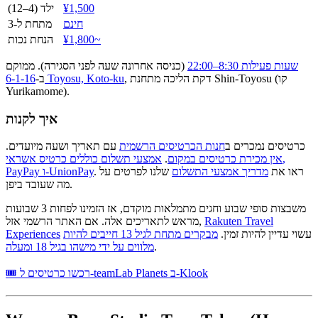
¥1,500
ילד (4–12)
חינם
מתחת ל-3
¥1,800~
הנחת נכות
שעות פעילות 8:30–22:00
(כניסה אחרונה שעה לפני הסגירה). ממוקם
, דקת הליכה מתחנת Shin-Toyosu (קו
6-1-16 Toyosu, Koto-ku
ב-
Yurikamome).
איך לקנות
כרטיסים נמכרים ב
חנות הכרטיסים הרשמית
עם תאריך ושעה מיועדים.
אין מכירת כרטיסים במקום
.
אמצעי תשלום כוללים כרטיס אשראי,
. ראו את
מדריך אמצעי התשלום
שלנו לפרטים על
PayPay ו-UnionPay
מה שעובד ביפן.
משבצות סופי שבוע וחגים מתמלאות מוקדם, אז הזמינו לפחות 3 שבועות
Rakuten Travel
מראש לתאריכים אלה. אם האתר הרשמי אזל,
עשוי עדיין להיות זמין.
מבקרים מתחת לגיל 13 חייבים להיות
Experiences
.
מלווים על ידי מישהו בגיל 18 ומעלה
🎟 רכשו כרטיסים ל-teamLab Planets ב-Klook