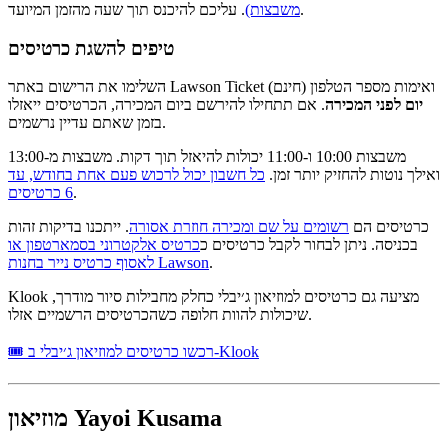
. עליכם להיכנס תוך שעה מהזמן המיועד.
משבצות)
טיפים להשגת כרטיסים
השלימו את הרישום באתר Lawson Ticket (חינם) ואימות מספר הטלפון
יום לפני המכירה
. אם תתחילו להירשם ביום המכירה, הכרטיסים ייאזלו
בזמן שאתם עדיין נרשמים.
משבצות 10:00 ו-11:00 יכולות להיאזל תוך דקות. משבצות מ-13:00
ואילך נוטות להחזיק יותר זמן.
כל חשבון יכול לרכוש פעם אחת בחודש, עד
.
6 כרטיסים
כרטיסים הם
רשומים על שם ומכירה חוזרת אסורה
. ייתכנו בדיקות זהות
בכניסה. ניתן לבחור לקבל כרטיסים כ
כרטיס אלקטרוני בסמארטפון או
.
לאסוף כרטיס נייר בחנות Lawson
Klook מציעה גם כרטיסים למוזיאון ג׳יבלי כחלק מחבילות סיור מודרך,
שיכולות להוות חלופה כשהכרטיסים הרשמיים אזלו.
🎟 רכשו כרטיסים למוזיאון ג׳יבלי ב-Klook
מוזיאון Yayoi Kusama