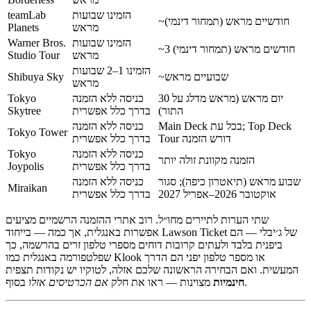
הזמינו שבועות
teamLab
~חודשיים מראש (תמחור דינמי)
מראש
Planets
הזמינו שבועות
Warner Bros.
~3 חודשים מראש (תמחור דינמי)
מראש
Studio Tour
הזמינו 1–2 שבועות
~שבועיים מראש
Shibuya Sky
מראש
30 יום מראש (מראש מדלג על
כניסה ללא הזמנה
Tokyo
התור)
בדרך כלל אפשרית
Skytree
Main Deck בכל עת; Top Deck
כניסה ללא הזמנה
Tokyo Tower
Tour דורש הזמנה
בדרך כלל אפשרית
כניסה ללא הזמנה
Tokyo
הזמנה מקוונת זולה יותר
בדרך כלל אפשרית
Joypolis
שבוע מראש (תיאטרון כיפה); סגור
כניסה ללא הזמנה
Miraikan
אוקטובר 2026–אפריל 2027
בדרך כלל אפשרית
שתי הערות לתיירים מחו״ל. רוב אתרי ההזמנה הרשמיים מציעים
אפשרות באנגלית, אך כמה — בייחוד Lawson Ticket של ג׳יבלי — הם
ביפנית בלבד ולעתים קרובות דוחים מספרי טלפון זרים בהרשמה, כך
שפלטפורמה באנגלית כמו Klook או מספר טלפון יפני הם הדרך
המעשית. ואם הבחירה הראשונה שלכם אזלה, לטוקיו יש נקודות תצפית
בסוף.
חינמיות
מצוינות — ראו את חלק
אם הכרטיסים אזלו