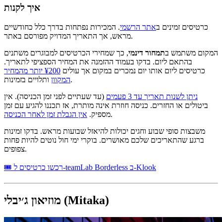
איך לקנות
כרטיסים זמינים ב
אתר הרשמי
. המכירות נפתחות בדרך כלל כחודשיים
מראש, אך התאריך המדויק מפורסם באתר.
המקום משתמש ב
תמחור דינמי
, כך שמחירי הכרטיסים למבוגרים משתנים
בהתאם ליום. בדקו בעמוד ההזמנה את המחיר הספציפי לתאריך.
כרטיסים ליום אותו יום נמכרים במקום אך עולים
¥200 יותר מהמחיר
ותלויים בזמינות.
המקוון
ניתן לשנות תאריך עד 3 פעמים
(עד שעתיים לפני זמן הכניסה). אין
ביטולים או החזרים. כניסה חוזרת אינה מותרת, אז תכננו להגיע עם זמן
.
מספיק.
אין הגבלת זמן לאחר הכניסה
משבצות סופי שבוע וחגים יכולות להיאזל שבועות מראש. בדקו זמינות
ברגע שהתאריכים שלכם מאושרים. בוקרי ימי חול נוטים להיות פחות
צפופים.
🎟 רכשו כרטיסים ל-teamLab Borderless ב-Klook
מוזיאון ג׳יבלי (Mitaka)