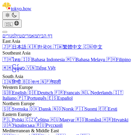
tokyo
.
how
🇮🇱
דף הבית
מאמרים
טיול
מגורים
East Asia
🇯🇵
日本語
🇰🇷
한국어
🇹🇼
繁體中文
🇨🇳
中文
Southeast Asia
🇹🇭
ไทย
🇮🇩
Bahasa Indonesia
🇲🇾
Bahasa Melayu
🇵🇭
Filipino
🇲🇲
မြန်မာ
🇻🇳
Tiếng Việt
South Asia
🇮🇳
हिन्दी
🇧🇩
বাংলা
🇳🇵
नेपाली
Western Europe
🇬🇧
English
🇩🇪
Deutsch
🇫🇷
Français
🇳🇱
Nederlands
🇮🇹
Italiano
🇵🇹
Português
🇪🇸
Español
Northern Europe
🇸🇪
Svenska
🇩🇰
Dansk
🇳🇴
Norsk
🇫🇮
Suomi
🇪🇪
Eesti
Eastern Europe
🇵🇱
Polski
🇨🇿
Čeština
🇭🇺
Magyar
🇷🇴
Română
🇭🇷
Hrvatski
🇺🇦
Українська
🇷🇺
Русский
Mediterranean & Middle East