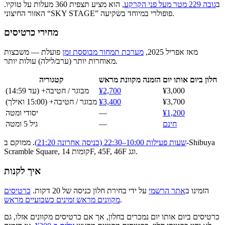
ב
גובה 229 מטר מעל פני הקרקע
, הוא מציע תצפית 360 מעלות על טוקיו.
האזור החיצוני “SKY STAGE” פופולרי במיוחד בשקיעה.
מחירי כרטיסים
מאז אפריל 2025,
מערכת תמחור מבוססת זמן
פועלת — משבצות
מאוחרות יותר (ערב/לילה) עולות יותר.
חלון ביום אותו יום
הזמנה מקוונת מראש
קטגוריה
¥3,000
¥2,700
מבוגר / חטיבה+ (עד 14:59)
¥3,700
¥3,400
מבוגר / חטיבה+ (15:00 ואילך)
¥1,200
—
יסודי ומטה
חינם
—
גיל 5 ומטה
שעות פעילות 10:00–22:30 (כניסה אחרונה 21:20)
. ממוקם ב-Shibuya
Scramble Square, קומות 14F, 45F, 46F וגג.
איך לקנות
הזמינו ב
אתר הרשמי
על ידי בחירת חלון כניסה של 20 דקות.
כרטיסים
.
מקוונים מראש זמינים כשבועיים מראש
כרטיסים ביום אותו יום נמכרים בחלון, אך אם כרטיסים מקוונים אזלו, גם