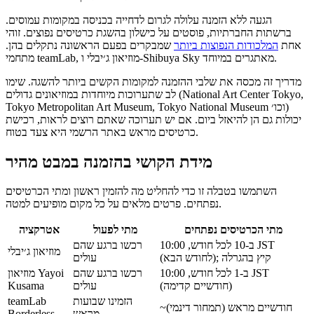
הגעה ללא הזמנה עלולה לגרום לדחייה בכניסה במקומות עמוסים.
ברשתות החברתיות, פוסטים על כישלון בהשגת כרטיסים נפוצים. זוהי
אחת
המלכודות הנפוצות ביותר
שמבקרים בפעם הראשונה נתקלים בהן.
מתחמי teamLab, מוזיאון ג׳יבלי ו-Shibuya Sky מאתגרים במיוחד.
מדריך זה מכסה את שלבי ההזמנה למקומות הקשים ביותר להשגה. שימו
לב שתערוכות מיוחדות במוזיאונים גדולים (National Art Center Tokyo,
Tokyo Metropolitan Art Museum, Tokyo National Museum וכו׳)
יכולות גם הן להיאזל ביום. אם יש תערוכה שאתם רוצים לראות, רכישת
כרטיסים מראש באתר הרשמי היא צעד בטוח.
מידת הקושי בהזמנה במבט מהיר
השתמשו בטבלה זו כדי להחליט מה להזמין ראשון ומתי הכרטיסים
נפתחים. פרטים מלאים על כל מקום מופיעים למטה.
מתי הכרטיסים נפתחים
מתי לפעול
אטרקציה
ב-10 לכל חודש, 10:00 JST
רכשו ברגע שהם
מוזיאון ג׳יבלי
(לחודש הבא); קיץ בהגרלה
עולים
ב-1 לכל חודש, 10:00 JST
רכשו ברגע שהם
מוזיאון Yayoi
(חודשיים קדימה)
עולים
Kusama
הזמינו שבועות
teamLab
~חודשיים מראש (תמחור דינמי)
מראש
Borderless