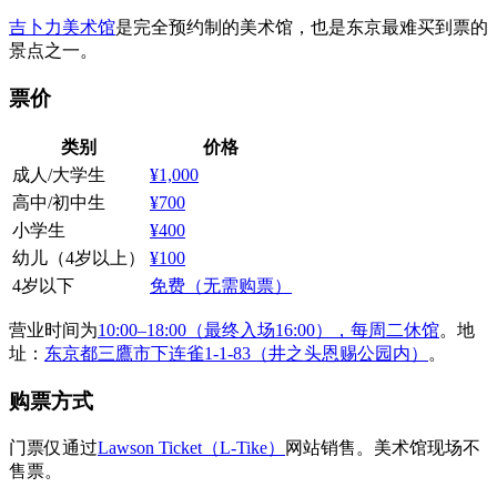
吉卜力美术馆
是完全预约制的美术馆，也是东京最难买到票的
景点之一。
票价
类别
价格
成人/大学生
¥1,000
高中/初中生
¥700
小学生
¥400
幼儿（4岁以上）
¥100
4岁以下
免费（无需购票）
营业时间为
10:00–18:00（最终入场16:00），每周二休馆
。地
址：
东京都三鷹市下连雀1-1-83（井之头恩赐公园内）
。
购票方式
门票仅通过
Lawson Ticket（L-Tike）
网站销售。美术馆现场不
售票。