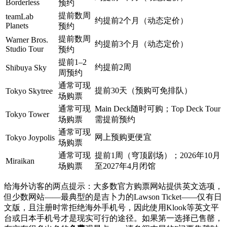
Borderless
预约
提前数周
teamLab
约提前2个月（动态定价）
Planets
预约
提前数周
Warner Bros.
约提前3个月（动态定价）
Studio Tour
预约
提前1–2
约提前2周
Shibuya Sky
周预约
通常可现
提前30天（预购可免排队）
Tokyo Skytree
场购票
通常可现
Main Deck随时可购；Top Deck Tour
Tokyo Tower
场购票
需提前预约
通常可现
网上预购更便宜
Tokyo Joypolis
场购票
通常可现
提前1周（穹顶剧场）；2026年10月
Miraikan
场购票
至2027年4月闭馆
给海外访客的两点提示：大多数官方购票网站提供英文选项，
但少数网站——最典型的是吉卜力的Lawson Ticket——仅有日
文版，且注册时常拒绝海外手机号，因此使用Klook等英文平
台或日本手机号才是现实可行的途径。如果第一选择已售罄，