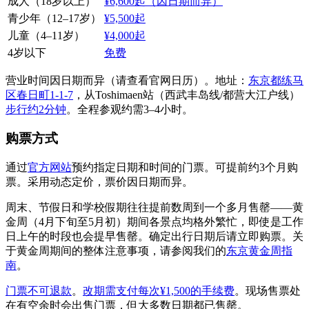
成人（18岁以上）
¥6,600起（因日期而异）
青少年（12–17岁）
¥5,500起
儿童（4–11岁）
¥4,000起
4岁以下
免费
营业时间因日期而异（请查看官网日历）。地址：
东京都练马
区春日町1-1-7
，从Toshimaen站（西武丰岛线/都营大江户线）
步行约2分钟
。全程参观约需3–4小时。
购票方式
通过
官方网站
预约指定日期和时间的门票。可提前约3个月购
票。采用动态定价，票价因日期而异。
周末、节假日和学校假期往往提前数周到一个多月售罄——黄
金周（4月下旬至5月初）期间各景点均格外繁忙，即使是工作
日上午的时段也会提早售罄。确定出行日期后请立即购票。关
于黄金周期间的整体注意事项，请参阅我们的
东京黄金周指
南
。
门票不可退款
。
改期需支付每次¥1,500的手续费
。现场售票处
在有空余时会出售门票，但大多数日期都已售罄。