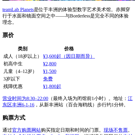
teamLab Planets
是位于丰洲的体验型数字艺术美术馆。赤脚穿
行于水面和镜面空间之中——与Borderless是完全不同的体验
理念。
票价
类别
价格
成人（18岁以上）
¥3,600起（因日期而异）
初高中生
¥2,800
儿童（4–12岁）
¥1,500
3岁以下
免费
残障优惠
¥1,800起
营业时间为8:30–22:00
（最终入场为闭馆前1小时）。地址：
江
东区丰洲6-1-16
，从新丰洲站（百合海鸥线）步行约1分钟。
购票方式
通过
官方购票网站
购买指定日期和时间的门票。
现场不售票
。