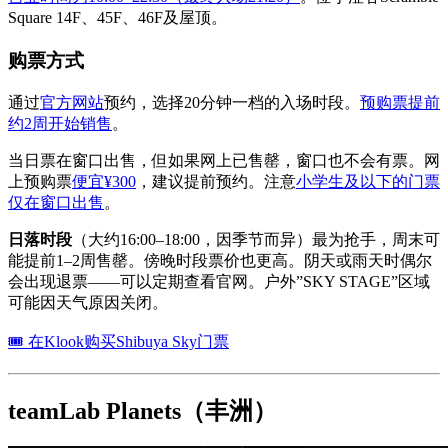
Square 14F、45F、46F及屋顶。
购票方式
通过
官方网站
预约，选择20分钟一档的入场时段。
预购票提前
约2周开始销售
。
当日票在窗口出售，但如果网上已售罄，窗口也不会有票。网
上预购票
便宜¥300
，建议提前预约。注意
小学生及以下的门票
仅在窗口出售
。
日落时段
（大约16:00–18:00，因季节而异）最为抢手，周末可
能提前1–2周售罄。傍晚时段票价也更高。阴天或雨天时偶尔
会出现退票——可以定期查看官网。户外”SKY STAGE”区域
可能因天气原因关闭。
🎟 在Klook购买Shibuya Sky门票
teamLab Planets（丰洲）