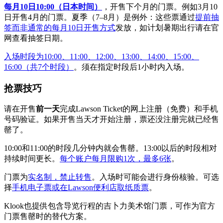
每月10日10:00（日本时间）
，开售下个月的门票。例如3月10
日开售4月的门票。夏季（7–8月）是例外：这些票通过
提前抽
签而非通常的每月10日开售方式
发放，如计划暑期出行请在官
网查看抽签日期。
入场时段为10:00、11:00、12:00、13:00、14:00、15:00、
16:00（共7个时段）
。须在指定时段后1小时内入场。
抢票技巧
请在开售
前一天
完成Lawson Ticket的网上注册（免费）和手机
号码验证。如果开售当天才开始注册，票还没注册完就已经售
罄了。
10:00和11:00的时段几分钟内就会售罄。13:00以后的时段相对
持续时间更长。
每个账户每月限购1次，最多6张
。
门票为
实名制，禁止转售
。入场时可能会进行身份核验。可选
择
手机电子票或在Lawson便利店取纸质票
。
Klook也提供包含导览行程的吉卜力美术馆门票，可作为官方
门票售罄时的替代方案。