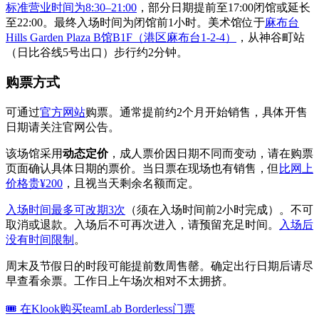
标准营业时间为8:30–21:00
，部分日期提前至17:00闭馆或延长
至22:00。最终入场时间为闭馆前1小时。美术馆位于
麻布台
Hills Garden Plaza B馆B1F（港区麻布台1-2-4）
，从神谷町站
（日比谷线5号出口）步行约2分钟。
购票方式
可通过
官方网站
购票。通常提前约2个月开始销售，具体开售
日期请关注官网公告。
该场馆采用
动态定价
，成人票价因日期不同而变动，请在购票
页面确认具体日期的票价。当日票在现场也有销售，但
比网上
价格贵¥200
，且视当天剩余名额而定。
入场时间最多可改期3次
（须在入场时间前2小时完成）。不可
取消或退款。入场后不可再次进入，请预留充足时间。
入场后
没有时间限制
。
周末及节假日的时段可能提前数周售罄。确定出行日期后请尽
早查看余票。工作日上午场次相对不太拥挤。
🎟 在Klook购买teamLab Borderless门票