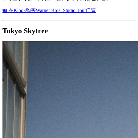
🎟 在Klook购买Warner Bros. Studio Tour门票
Tokyo Skytree