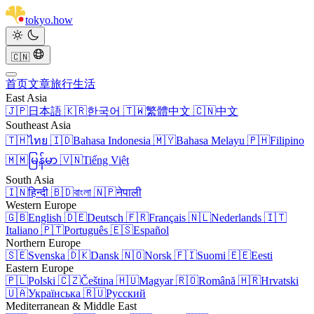
tokyo
.
how
🇨🇳
首页
文章
旅行
生活
East Asia
🇯🇵
日本語
🇰🇷
한국어
🇹🇼
繁體中文
🇨🇳
中文
Southeast Asia
🇹🇭
ไทย
🇮🇩
Bahasa Indonesia
🇲🇾
Bahasa Melayu
🇵🇭
Filipino
🇲🇲
မြန်မာ
🇻🇳
Tiếng Việt
South Asia
🇮🇳
हिन्दी
🇧🇩
বাংলা
🇳🇵
नेपाली
Western Europe
🇬🇧
English
🇩🇪
Deutsch
🇫🇷
Français
🇳🇱
Nederlands
🇮🇹
Italiano
🇵🇹
Português
🇪🇸
Español
Northern Europe
🇸🇪
Svenska
🇩🇰
Dansk
🇳🇴
Norsk
🇫🇮
Suomi
🇪🇪
Eesti
Eastern Europe
🇵🇱
Polski
🇨🇿
Čeština
🇭🇺
Magyar
🇷🇴
Română
🇭🇷
Hrvatski
🇺🇦
Українська
🇷🇺
Русский
Mediterranean & Middle East