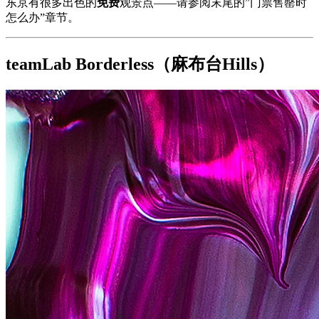
东京有很多出色的
免费
观景点——请参阅末尾的”门票售罄时
怎么办”章节。
teamLab Borderless（麻布台Hills）