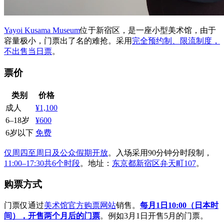
Yayoi Kusama Museum
位于新宿区，是一座小型美术馆，由于
容量极小，门票出了名的难抢。采用
完全预约制、限流制度，
不出售当日票
。
票价
类别
价格
成人
¥1,100
6–18岁
¥600
6岁以下
免费
仅周四至周日及公众假期开放
。入场采用90分钟分时段制，
11:00–17:30共6个时段
。地址：
东京都新宿区弁天町107
。
购票方式
门票仅通过
美术馆官方购票网站
销售。
每月1日10:00（日本时
间），开售两个月后的门票
。例如3月1日开售5月的门票。