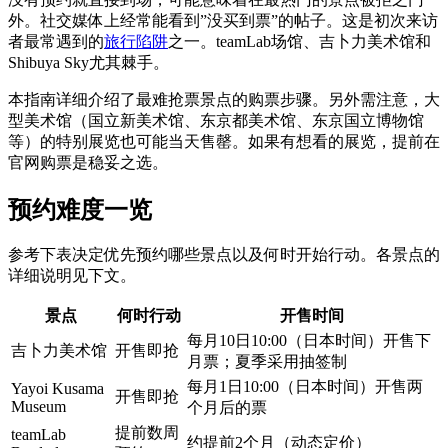
外。社交媒体上经常能看到”没买到票”的帖子。这是初次来访
者最常遇到的
旅行陷阱
之一。teamLab场馆、吉卜力美术馆和
Shibuya Sky尤其棘手。
本指南详细介绍了最难抢票景点的购票步骤。另外需注意，大
型美术馆（国立新美术馆、东京都美术馆、东京国立博物馆
等）的特别展览也可能当天售罄。如果有想看的展览，提前在
官网购票是稳妥之选。
预约难度一览
参考下表决定优先预约哪些景点以及何时开始行动。各景点的
详细说明见下文。
景点
何时行动
开售时间
每月10日10:00（日本时间）开售下
吉卜力美术馆
开售即抢
月票；夏季采用抽签制
每月1日10:00（日本时间）开售两
Yayoi Kusama
开售即抢
Museum
个月后的票
提前数周
teamLab
约提前2个月（动态定价）