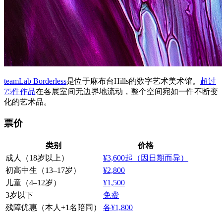
teamLab Borderless
是位于麻布台Hills的数字艺术美术馆。
超过
75件作品
在各展室间无边界地流动，整个空间宛如一件不断变
化的艺术品。
票价
类别
价格
成人（18岁以上）
¥3,600起（因日期而异）
初高中生（13–17岁）
¥2,800
儿童（4–12岁）
¥1,500
3岁以下
免费
残障优惠（本人+1名陪同）
各¥1,800