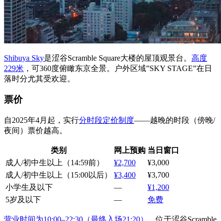
Shibuya Sky
是涩谷Scramble Square大楼的屋顶观景台。
高度
229米
，可360度俯瞰东京全景。户外区域”SKY STAGE”在日
落时分尤其受欢迎。
票价
自2025年4月起，实行
分时段定价制度
——越晚的时段（傍晚/
夜间）票价越高。
类别
网上预购
当日窗口
成人/初中生以上（14:59前）
¥2,700
¥3,000
成人/初中生以上（15:00以后）
¥3,400
¥3,700
小学生及以下
—
¥1,200
5岁及以下
—
免费
营业时间为10:00–22:30（最终入场21:20）
。位于涩谷Scramble