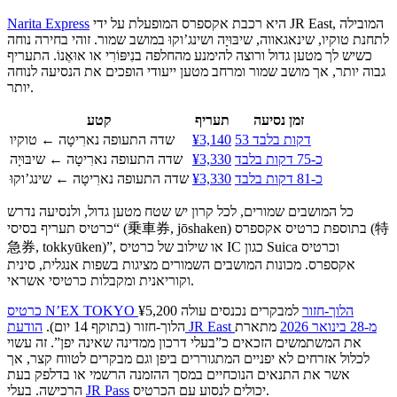
היא רכבת אקספרס המופעלת על ידי JR East, המובילה
Narita Express
לתחנת טוקיו, שינאגאווה, שיבּוּיָה ושינג’וקוּ במושב שמור. זוהי בחירה נוחה
כשיש לך מטען גדול ורוצה להימנע מהחלפה בנִיפּוֹרִי או אוּאֶנוֹ. התעריף
גבוה יותר, אך מושב שמור ומרחב מטען ייעודי הופכים את הנסיעה לנוחה
יותר.
זמן נסיעה
תעריף
קטע
53 דקות בלבד
¥3,140
שדה התעופה נארִיטָה ← טוקיו
כ-75 דקות בלבד
¥3,330
שדה התעופה נארִיטָה ← שיבּוּיָה
כ-81 דקות בלבד
¥3,330
שדה התעופה נארִיטָה ← שינג’וקוּ
כל המושבים שמורים, לכל קרון יש שטח מטען גדול, ולנסיעה נדרש
“כרטיס תעריף בסיסי (乗車券, jōshaken) בתוספת כרטיס אקספרס (特
急券, tokkyūken)”, או שילוב של כרטיס IC כגון Suica וכרטיס
אקספרס. מכונות המושבים השמורים מציגות בשפות אנגלית, סינית
וקוריאנית ומקבלות כרטיסי אשראי.
כרטיס N’EX TOKYO הלוך-חזור
למבקרים נכנסים עולה ¥5,200
הודעת JR East מ-28 בינואר 2026
מתארת
הלוך-חזור (בתוקף 14 יום).
את המשתמשים הזכאים כ”בעלי דרכון ממדינה שאינה יפן”. זה עשוי
לכלול אזרחים לא יפניים המתגוררים ביפן וגם מבקרים לטווח קצר, אך
אשר את התנאים הנוכחיים במסך ההזמנה הרשמי או בדלפק בעת
יכולים לנסוע עם הכרטיס.
JR Pass
הרכישה. בעלי