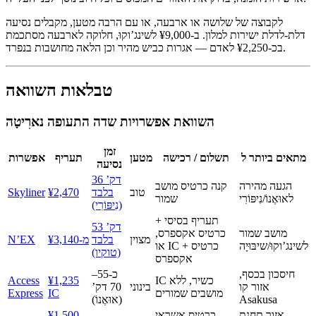
לקבוצה של שלושה או ארבעה, או עם הרבה מטען, מקבלים נסיעה
דלת-לדלת ישירות למלון. ב-¥9,000 לשינג’וקוּ, חלוקה לארבעה מסתכמת
בכ-¥2,250 לאדם — אגרות כביש מהיר וכן הלאה מחושבות בנפרד.
טבלאות השוואה
השוואת אפשרויות שדה התעופה נארִיטָה
זמן
מתאים ביותר ל
תשלום / רכישה
מטען
תעריף
אפשרות
נסיעה
36 דק’
הגעה מהירה
קנה כרטיס מושב
טוב
בלבד
¥2,470
Skyliner
לאוּאֶנוֹ/נִיפּוֹרִי
שמור
(נִיפּוֹרִי)
תעריף בסיסי +
53 דק’
מושב שמור
כרטיס אקספרס,
מצוין
בלבד
מ-¥3,140
N’EX
לשינג’וקוּ/שיבּוּיָה
או IC + כרטיס
(טוקיו)
אקספרס
חיסכון בכסף,
כ-55–
IC כשיר, ללא
¥1,235
Access
אזור קו
בינוני
70 דק’
מושבים שמורים
IC
Express
Asakusa
(אוּאֶנוֹ)
אזור תחנת
כרטיס אשראי
¥1,500