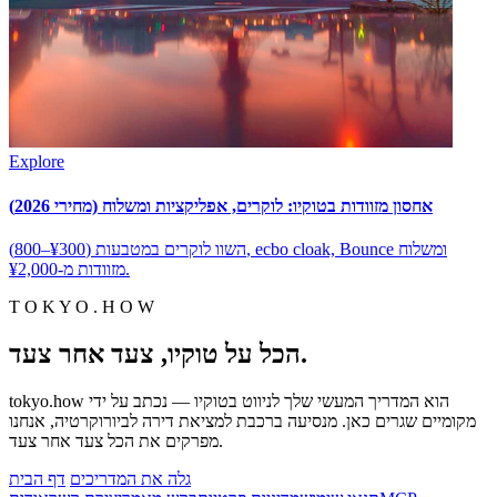
Explore
אחסון מזוודות בטוקיו: לוקרים, אפליקציות ומשלוח (מחירי 2026)
השוו לוקרים במטבעות (¥300–800), ecbo cloak, Bounce ומשלוח
מזוודות מ-¥2,000.
T O K Y O . H O W
הכל על טוקיו, צעד אחר צעד.
tokyo.how הוא המדריך המעשי שלך לניווט בטוקיו — נכתב על ידי
מקומיים שגרים כאן. מנסיעה ברכבת למציאת דירה לביורוקרטיה, אנחנו
מפרקים את הכל צעד אחר צעד.
גלה את המדריכים
דף הבית