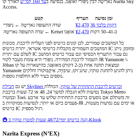
נארִיטָה לבין נִיפּוֹרִי ואוּאֶנוֹ, בנסיעה ב
עד 160 קמ”ש
לאורך קו Narita Sky
Access.
זמן נסיעה
תעריף
קטע
36 דקות בלבד
¥2,470
שדה התעופה נארִיטָה ← נִיפּוֹרִי
כ-41–50 דקות
¥2,470
שדה התעופה נארִיטָה ← Keisei אוּאֶנוֹ
כל המושבים שמורים, לכן קונים כרטיס לפני העלייה לרכבת. מכונות
המושבים השמורים מקבלות כרטיסי אשראי, יתרת כרטיס IC ומזומן; ניתן
לשלם עם יתרת IC גם עבור התעריף הבסיסי וגם עבור כרטיס המושב
השמור לרכבת המהירה. נִיפּוֹרִי היא צומת מעבר לקווי JR Yamanote ו-
Jōban ונמצאת תחנה אחת (כ-2 דקות) מאוּאֶנוֹ; בהישארות על קו
Yamanote ניתן להגיע לתחנת טוקיו, שינג’וקוּ, שיבּוּיָה, אִיקֶּבּוּקוּרוֹ וחלקים
נוספים בעיר ללא החלפות נוספות.
חבילת Skyliner וכרטיס לרכבת התחתית של טוקיו
, הכוללת
יש גם
נסיעות ללא הגבלה למשך 24, 48 או 72 שעות ברכבת Tokyo Metro
ובמטרו Toei. זה משתלם אם נוסעים ברכבת התחתית שלוש עד ארבע
פעמים ביום או יותר; לנסיעות ממוקדות ב-JR או ימים עם נסיעות מעטות,
כרטיס IC רגיל מספיק.
🚇 קנה כרטיס יומי/48/72 שעות למטרו טוקיו ב-Klook
Narita Express (N’EX)