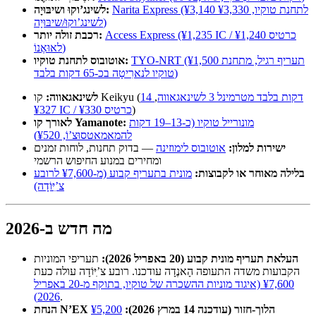
Narita Express (¥3,140 לתחנת טוקיו, ¥3,330
לשינג’וקוּ ושיבּוּיָה:
לשינג’וקוּ/שיבּוּיָה)
Access Express (¥1,235 IC / ¥1,240 כרטיס
רכבת זולה יותר:
לאוּאֶנוֹ)
TYO-NRT (¥1,500 תעריף רגיל, מתחנת
אוטובוס לתחנת טוקיו:
טוקיו לנארִיטָה בכ-65 דקות בלבד)
14 דקות בלבד מטרמינל 3 לשינאגאווה
,
קו Keikyu (
לשינאגאווה:
)
¥327 IC / ¥330 כרטיס
מונורייל טוקיו (כ-13–19 דקות
לאורך קו Yamanote:
להמאמאטסוּצ’וֹ, ¥520)
ישירות למלון:
אוטובוס לימוזינה
— בדוק תחנות, לוחות זמנים
ומחירים במנוע החיפוש הרשמי
בלילה מאוחר או לקבוצות:
מונית בתעריף קבוע (מ-¥7,600 לרובע
צ’ִיּוֹדָה)
מה חדש ב-2026
העלאת תעריף מונית קבוע (20 באפריל 2026):
תעריפי המוניות
הקבועות משדה התעופה הָאנֶדָה עודכנו. רובע צ’ִיּוֹדָה עולה כעת
¥7,600 (איגוד מוניות ההשכרה של טוקיו, בתוקף מ-20 באפריל
2026)
.
הנחת N’EX הלוך-חזור (עודכנה 14 במרץ 2026):
¥5,200