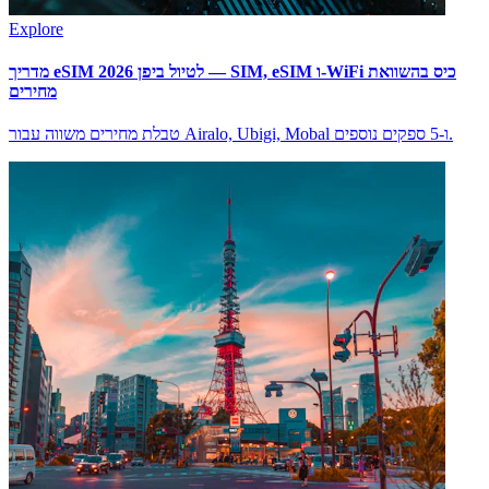
Explore
מדריך eSIM לטיול ביפן 2026 — SIM, eSIM ו-WiFi כיס בהשוואת
מחירים
טבלת מחירים משווה עבור Airalo, Ubigi, Mobal ו-5 ספקים נוספים.