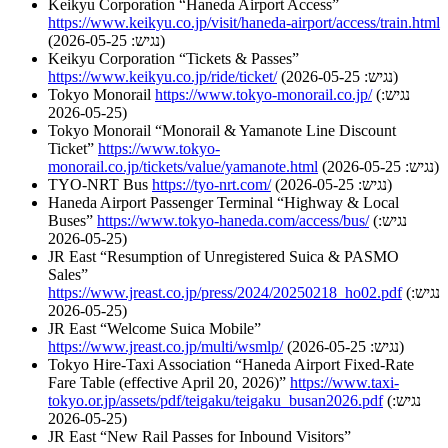
Keikyu Corporation “Haneda Airport Access”
https://www.keikyu.co.jp/visit/haneda-airport/access/train.html
(נגיש: 2026-05-25)
Keikyu Corporation “Tickets & Passes”
(נגיש: 2026-05-25)
https://www.keikyu.co.jp/ride/ticket/
(נגיש:
https://www.tokyo-monorail.co.jp/
Tokyo Monorail
2026-05-25)
Tokyo Monorail “Monorail & Yamanote Line Discount
Ticket”
https://www.tokyo-
(נגיש: 2026-05-25)
monorail.co.jp/tickets/value/yamanote.html
(נגיש: 2026-05-25)
https://tyo-nrt.com/
TYO-NRT Bus
Haneda Airport Passenger Terminal “Highway & Local
(נגיש:
https://www.tokyo-haneda.com/access/bus/
Buses”
2026-05-25)
JR East “Resumption of Unregistered Suica & PASMO
Sales”
(נגיש:
https://www.jreast.co.jp/press/2024/20250218_ho02.pdf
2026-05-25)
JR East “Welcome Suica Mobile”
(נגיש: 2026-05-25)
https://www.jreast.co.jp/multi/wsmlp/
Tokyo Hire-Taxi Association “Haneda Airport Fixed-Rate
Fare Table (effective April 20, 2026)”
https://www.taxi-
(נגיש:
tokyo.or.jp/assets/pdf/teigaku/teigaku_busan2026.pdf
2026-05-25)
JR East “New Rail Passes for Inbound Visitors”