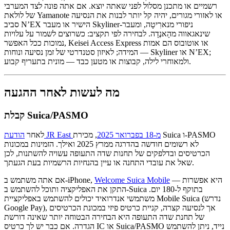
רשמיים או מתכנן מסלול לפני שאתה יוצא. אם אתה פונה לצד המערבי
של לולאת Yamanote או לאזורי מגורים, יהיה קל יותר לבנות את הנסיעה
סביב N’EX הישיר או מעבר Skyliner-ניפורי מנארִיטָה, ומעבר
שינאגאווה מהָאנֶדָה. לבחירה לפי תקציב: כשרוצים לשמור על עלויות
נמוכות ככל האפשר, Keisei Access Express או אוטובוס הם אמות
המידה; לאיזון סטנדרטי של זמן נסיעה ונוחות — Skyliner או N’EX;
ולמאוחרי לילה, קבוצות או מטען כבד — מונית בתעריף קבוע.
מה לעשות לאחר ההגעה
קבלת Suica/PASMO
הודעת JR East מ-18 בפברואר 2025
, מכירת Suica ו-PASMO
לאחר
לא רשומים חודשה בהדרגה ממרץ 2025 ואילך. הזמינות במכונות
הכרטיסים ובדלפקים של תחנות שדה התעופה עשויה להשתנות, לכן
שאל את עובדי התחנה או עיין בהנחיות הרשמיות בעת הגעתך.
היא אפשרות —
Welcome Suica Mobile
אם אתה משתמש ב-iPhone,
התקן את האפליקציה ותוכל להשתמש ב-Suica בתוקף ל-180 יום.
משתמשי אנדרואיד יכולים להשתמש באפליקציית Mobile Suica (נדרש
Google Pay), אך לנסיעה קצרה, קניית כרטיס פיזי במכונת הכרטיסים
של תחנת שדה התעופה היא הבחירה הבטוחה יותר שאינה דורשת
הגדרה. אם כבר יש לך כרטיס IC או Suica/PASMO נייד, ניתן להשתמש