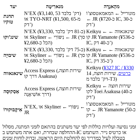
מהָאנֶדָה
מנארִיטָה
יעד
מונורייל ← המאמאטסוּצ’וֹ
N’EX (¥3,140, 53 דק’ בלבד)
תחנת
← JR (כ-¥720 IC, כ-30
או TYO-NRT (¥1,500, מ-65
טוקיו
דק’)
דק’)
Keikyu ← שינאגאווה ←
N’EX (¥3,330, כ-81 דק’ בלבד)
קו JR Yamanote (כ-¥536
או Skyliner ← נִיפּוֹרִי ← JR (סך
שינג’וקוּ
IC, כ-40 דק’)
הכל כ-¥2,680)
Keikyu ← שינאגאווה ←
N’EX (¥3,330, כ-75 דק’ בלבד)
קו JR Yamanote (כ-¥536
או Skyliner ← נִיפּוֹרִי ← JR (סך
שיבּוּיָה
IC, כ-35 דק’)
הכל כ-¥2,680)
Keikyu (
¥327 IC / ¥330
Access Express (שירות חוצה,
כרטיס
, שירות חוצה, 14
שינאגאווה
דרך קו Asakusa)
דק’ בלבד מ-T3)
Keikyu ← שירות חוצה
Access Express (שירות חוצה,
לקו Toei Asakusa (כ-40
אַסַקוּסָה
דרך אוֹשִׁיאָגֶה)
דק’)
מונורייל ← המאמאטסוּצ’וֹ
N’EX, או Skyliner ← נִיפּוֹרִי ←
← קו JR Yamanote (כ-50
אִיקֶּבּוּקוּרוֹ
JR
דק’)
זמני נסיעה ועלויות כוללות לפי יעד משתנים בהתאם לזמני המתנה, מסלול
ההחלפה שבחרת, ואם אתה משתמש ב-IC או כרטיס נייר. השתמש
בטבלה לעיל כמדריך גס להחלטת היום הראשון, ובדוק לוחות זמנים