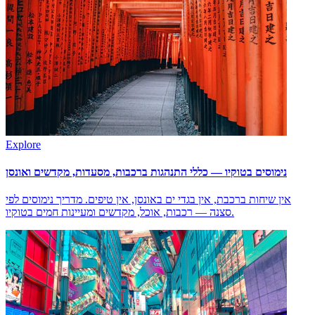
Explore
נימוסים בטוקיו — כללי התנהגות ברכבות, מסעדות, מקדשים ואונסן
אין שיחות ברכבת, אין בגדי ים באונסן, אין טיפים. מדריך נימוסים לפי
סצנה — רכבות, אוכל, מקדשים ומעיינות חמים בטוקיו.