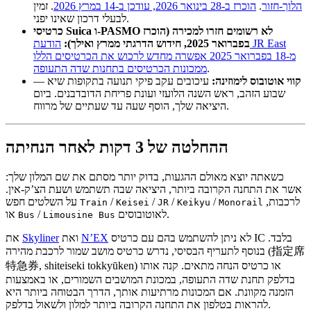
הלוך-חזור
.
הוכרז ב-28 בינואר 2026, עודכן ב-14 במרץ 2026
. זמין
לבעלי דרכון שאינו יפני.
כרטיסי Suica ו-PASMO לא רשומים חזרו למכירה (הוכרז
בפברואר 2025, חידוש הדרגתי ממרץ ואילך):
הודעת JR East
מ-18 בפברואר 2025 אפשרה מחדש לרכוש את הכרטיסים הללו
.
ממכונות הכרטיסים בתחנות שדה התעופה
קווי אוטובוס לימוזינה:
עיכובים עקב פיקי תנועה בתקופות שיא —
שבוע הזהב, ראש השנה הלועזי ועונת פריחת הדובדבנים. ביום
היציאה שלך, הוסף שעה עד שעתיים של מרווח.
ההחלטה של 3 דקות לאחר הנחיתה
כשאתה יוצא מאולם ההגעות, בדוק יותר מסתם את שם המלון שלך:
אשר את התחנה הקרובה ביותר, היציאה שבה תשתמש ושעת הצ’ק-אין.
לרכבות,
/
/
/
/
על השלטים חפש
Train
Keisei
JR
Keikyu
Monorail
לאוטובוסים.
/
או
Bus
Limousine Bus
לא ניתן להשתמש בהם עם כרטיס IC בלבד.
N’EX
ואת
Skyliner
את
בנוסף לתעריף הבסיסי, נדרש כרטיס מושב שמור לרכבת מהירה (指定席
特急券, shiteiseki tokkyūken) או כרטיס הנחה מתאים. קנה אותו
בדלפק תחנת שדה התעופה, במכונת המושבים השמורים, או באמצעות
הזמנה מקוונת. אם המכונות מרתיעות אותך, הדרך הבטוחה ביותר היא
להראות בטלפון את התחנה הקרובה ביותר למלון ולשאול בדלפק.