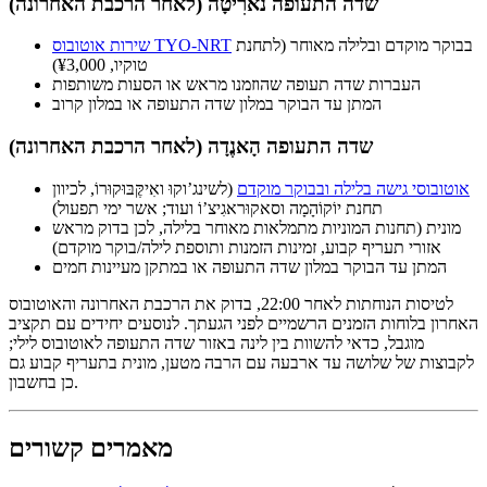
שדה התעופה נארִיטָה (לאחר הרכבת האחרונה)
בבוקר מוקדם ובלילה מאוחר (לתחנת
שירות אוטובוס TYO-NRT
טוקיו, ¥3,000)
העברות שדה תעופה שהוזמנו מראש או הסעות משותפות
המתן עד הבוקר במלון שדה התעופה או במלון קרוב
שדה התעופה הָאנֶדָה (לאחר הרכבת האחרונה)
אוטובוסי גישה בלילה ובבוקר מוקדם
(לשינג’וקוּ ואִיקֶּבּוּקוּרוֹ, לכיוון
תחנת יוֹקוֹהָמָה וסאקוּראגִיצ’וֹ ועוד; אשר ימי תפעול)
מונית (תחנות המוניות מתמלאות מאוחר בלילה, לכן בדוק מראש
אזורי תעריף קבוע, זמינות הזמנות ותוספת לילה/בוקר מוקדם)
המתן עד הבוקר במלון שדה התעופה או במתקן מעיינות חמים
לטיסות הנוחתות לאחר 22:00, בדוק את הרכבת האחרונה והאוטובוס
האחרון בלוחות הזמנים הרשמיים לפני הגעתך. לנוסעים יחידים עם תקציב
מוגבל, כדאי להשוות בין לינה באזור שדה התעופה לאוטובוס לילי;
לקבוצות של שלושה עד ארבעה עם הרבה מטען, מונית בתעריף קבוע גם
כן בחשבון.
מאמרים קשורים