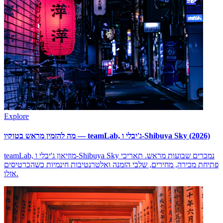
Explore
מה להזמין מראש בטוקיו — teamLab, ג'יבלי ו-Shibuya Sky (2026)
teamLab, מוזיאון ג'יבלי ו-Shibuya Sky נמכרים שבועות מראש. תאריכי
פתיחת מכירה, מחירים, שלבי הזמנה ואלטרנטיבות חינמיות כשהכרטיסים
אזלו.