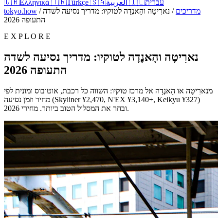
עברית
🇮🇱
العربية
🇸🇦
Türkçe
🇹🇷
Ελληνικά
🇬🇷
מדריכים
/
נארִיטָה והָאנֶדָה לטוקיו: מדריך נסיעה לשדה
/
tokyo.how
התעופה 2026
E X P L O R E
נארִיטָה והָאנֶדָה לטוקיו: מדריך נסיעה לשדה
התעופה 2026
מנארִיטָה או הָאנֶדָה אל מרכז טוקיו: השווה כל רכבת, אוטובוס ומונית לפי
מחיר וזמן נסיעה (Skyliner ¥2,470, N'EX ¥3,140+, Keikyu ¥327)
ובחר את המסלול הטוב ביותר. מחירי 2026.