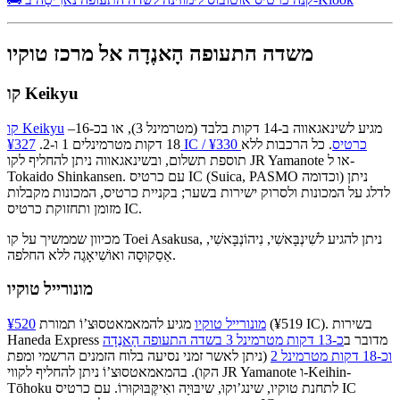
משדה התעופה הָאנֶדָה אל מרכז טוקיו
קו Keikyu
מגיע לשינאגאווה ב-14 דקות בלבד (מטרמינל 3), או בכ-16–
קו Keikyu
¥327 IC / ¥330 כרטיס
. כל הרכבות ללא
18 דקות מטרמינלים 1 ו-2.
תוספת תשלום, ובשינאגאווה ניתן להחליף לקו JR Yamanote או ל-
Tokaido Shinkansen. עם כרטיס IC (Suica, PASMO וכדומה) ניתן
לדלג על המכונות ולסרוק ישירות בשער; בקניית כרטיס, המכונות מקבלות
מזומן ותחזוקת כרטיס IC.
מכיוון שממשיך על קו Toei Asakusa, ניתן להגיע לשִׁינְבָּאשִׁי, נִיהוֹנְבָּאשִׁי,
אַסַקוּסָה ואוֹשִׁיאָגֶה ללא החלפה.
מונורייל טוקיו
(¥519 IC). בשירות
מונורייל טוקיו
מגיע להמאמאטסוּצ’וֹ תמורת
¥520
Haneda Express מדובר ב
כ-13 דקות מטרמינל 3 בשדה התעופה הָאנֶדָה
וכ-18 דקות מטרמינל 2
(ניתן לאשר זמני נסיעה בלוח הזמנים הרשמי ומפת
הקו). בהמאמאטסוּצ’וֹ ניתן להחליף לקווי JR Yamanote ו-Keihin-
Tōhoku לתחנת טוקיו, שינג’וקוּ, שיבּוּיָה ואִיקֶּבּוּקוּרוֹ. עם כרטיס IC