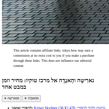
This article contains affiliate links. tokyo.how may earn a
AD
commission at no extra cost to you if you make a purchase
through these links. This does not influence our editorial
content.
נארִיטָה והָאנֶדָה אל מרכז טוקיו: מחיר וזמן
במבט אחד
✈️ מהָאנֶדָה
✈️ מנארִיטָה
Keisei Skyliner (36 דקות בלבד לנִיפּוֹרִי, ¥2,470)
לנִיפּוֹרִי ואוּאֶנוֹ: