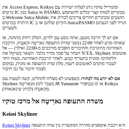
את Access Express, Keikyu ומונורייל טוקיו ניתן לעלות ישירות עם
כרטיס IC כגון Suica או PASMO. מבקרים לטווח קצר יכולים להשתמש
ב-Welcome Suica Mobile; תושבים ומבקרים חוזרים צריכים לבדוק את
היתרה בכרטיס IC הקיים שלהם או ב-Suica/PASMO הנייד לפני הגעתם
לשערים.
אם יש לך הרבה מטען, אתה נוסע עם ילדים, המלון רחוק מתחנה, או
שאתה מגיע לאחר 22:00 (בשני שדות התעופה נארִיטָה והָאנֶדָה, הרכבת
האחרונה מתקרבת והחיבורים הופכים מורכבים מ-22:00 ואילך) — אל
תבחר על סמך מחיר בלבד. השאר בשיקול את N’EX, Skyliner, אוטובוס
הלימוזינה ומונית בתעריף קבוע. לאחר הרכבת האחרונה, בטוח יותר
לעבור מוקדם לאוטובוס רשמי, מלון שדה התעופה או מונית, במקום
לצבור חיבור על גבי חיבור.
אם לא יודע מה לבחור:
כשפשוט לא מצליח להחליט, קשה לטעות עם
Skyliner מנארִיטָה (מעבר לקו JR Yamanote בנִיפּוֹרִי) או קו Keikyu
מהָאנֶדָה (לכיוון שינאגאווה).
משדה התעופה נארִיטָה אל מרכז טוקיו
Keisei Skyliner
היא רכבת אקספרס מהירה המקשרת בין שדה התעופה
Keisei Skyliner