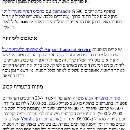
סורקים בשער; המכונות מקבלות מזומן ותחזוקת IC.
(¥590, בתוקף בתאריכים
כרטיס הנחה מונורייל וקו Yamanote
עם
מוגדרים בלבד, שעשויים לכלול ימי חול), ניתן לנסוע לכל תחנה בתוך
לולאת Yamanote במחיר מוזל. בדוק את התאריכים הרלוונטיים באתר
הרשמי.
אוטובוס לימוזינה
יש קווים הנוסעים
לאוטובוסי הלימוזינה של Airport Transport Service
ישירות למלונות גדולים ולתחנות קצה. אם יש לך הרבה מטען או שיש
תחנת אוטובוס ליד המלון שלך, זה מפחית החלפות ברכבת. תעריפים,
לוחות זמנים וזמינות הזמנות משתנים לפי קו, לכן בדוק את חיפוש הקווים
באתר הרשמי. אוטובוסים עלולים לאחר בגלל תנועה, אז השאר זמן נוסף
ביום היציאה.
מונית בתעריף קבוע
מוניות בתעריף קבוע
משדה התעופה הָאנֶדָה ל-23 הרבעים העיקריים
נוסעות, בתעריפים בתוקף מ-20 באפריל 2026, בכ-¥7,600 לרובע צ’ִיּוֹדָה,
¥8,500 לרובע שיבּוּיָה, ו-¥9,000 לרובע שינג’וקוּ (תוספת לילית חלה בין
22:00 ל-5:00). התעריפים הקבועים משתנים לפי חברת מונית וקבוצה;
, רובע צ’ִיּוֹדָה מתחיל ב-¥6,900. אגרות
טוקיו Yonsha (ארבע חברות)
אצל
כביש מהיר ודמי הזמנה מחויבים בנפרד. גם בשימוש באפליקציית הסעות
או שירות הזמנה, בדוק את האזורים המכוסים וכל חיוב נוסף לפני העלייה.