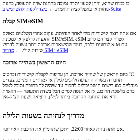
בו כמות שהוא, וניתן לטעון יתרה נמוכה בתחנת שדה התעופה, בחנות
כיצד לקנות ולהשתמש ב-Suica
נוחות או באפליקציה תואמת. ←
קבלת SIM/eSIM
אם אתה רוצה קישוריות מיד לאחר הנחיתה, עקוב אחרי השלטים באולם
ההגעות לדלפק או למכונת SIM/eSIM. eSIM לטווח קצר הם לרוב
לנתונים בלבד, בעוד שהישארות ארוכה יותר עשויה לדרוש SIM עם
מדריך SIM ו-eSIM
שירות קולי. ←
היום הראשון בשהייה ארוכה
ביום הראשון של שהייה ארוכה, תן עדיפות לקבלת קישוריות וכרטיס IC
תחבורה בשדה התעופה ולהגיע למלון או למגורים הזמניים. צעדים
מנהליים כמו רישום תושב יכולים לחכות עד שיהיה לך כתובת ותוכל לטפל
בהם בלשכת הרובע, אז אל תנסה לסיים הכל בשדה התעופה — ראשית
ודא את התחנה הקרובה ביותר למלון, היציאה ושעת הצ’ק-אין.
מדריך לנחיתה בשעות הלילה
אם אתה נוחת לאחר 22:00, ייתכן שתחמיץ את הרכבת האחרונה.