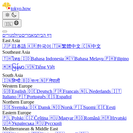
tokyo
.
how
🇮🇱
דף הבית
מאמרים
טיול
מגורים
East Asia
🇯🇵
日本語
🇰🇷
한국어
🇹🇼
繁體中文
🇨🇳
中文
Southeast Asia
🇹🇭
ไทย
🇮🇩
Bahasa Indonesia
🇲🇾
Bahasa Melayu
🇵🇭
Filipino
🇲🇲
မြန်မာ
🇻🇳
Tiếng Việt
South Asia
🇮🇳
हिन्दी
🇧🇩
বাংলা
🇳🇵
नेपाली
Western Europe
🇬🇧
English
🇩🇪
Deutsch
🇫🇷
Français
🇳🇱
Nederlands
🇮🇹
Italiano
🇵🇹
Português
🇪🇸
Español
Northern Europe
🇸🇪
Svenska
🇩🇰
Dansk
🇳🇴
Norsk
🇫🇮
Suomi
🇪🇪
Eesti
Eastern Europe
🇵🇱
Polski
🇨🇿
Čeština
🇭🇺
Magyar
🇷🇴
Română
🇭🇷
Hrvatski
🇺🇦
Українська
🇷🇺
Русский
Mediterranean & Middle East