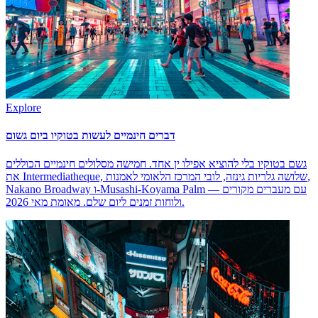
Explore
דברים חינמיים לעשות בטוקיו ביום גשום
גשם בטוקיו בלי להוציא אפילו ין אחד. חמישה מסלולים חינמיים הכוללים
את Intermediatheque, שלושה גלריות גינזה, לובי המרכז הלאומי לאמנות,
Nakano Broadway ו-Musashi-Koyama Palm — עם מעברים מקורים
ולוחות זמנים ליום שלם. מאומת מאי 2026.