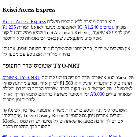
Keisei Access Express
היא רכבת מהירה ללא תוספת תשלום
Keisei Access Express
. מכיוון
¥1,235 IC (¥1,240 כרטיס)
לאקספרס, מגיעה לאוּאֶנוֹ תמורת
שהיא ממשיכה על קווי Toei Asakusa ו-Keikyu, ניתן להגיע לאוֹשִׁיאָגֶה,
אַסַקוּסָה, נִיהוֹנְבָּאשִׁי, שִׁינְבָּאשִׁי ושינאגאווה ללא החלפה.
אין מושבים שמורים, כך שייתכן שתצטרך לעמוד בשעות עומס, אך זוהי
בחירה סולידית אם נוסע עם מטען קל.
אוטובוס שדה התעופה TYO-NRT
הוא אוטובוס שדה תעופה הנוסע לכניסת Yaesu של
אוטובוס TYO-NRT
תחנת טוקיו; התעריף הרגיל הוא ¥1,500 לכיוון אחד, ומגיע מתחנת טוקיו
לטרמינל 2 של נארִיטָה ב-65 דקות בלבד. שירותי הבוקר המוקדם והלילה
המאוחר עולים
¥3,000
. זמן הנסיעה משתנה בהתאם לתנאי הדרך, אז תן
לעצמך זמן מספיק.
אוטובוסי לימוזינה הנוסעים ישירות משדה התעופה נארִיטָה לשינג’וקוּ,
אִיקֶּבּוּקוּרוֹ, Tokyo Disney Resort ויעדים אחרים ניתן גם להזמין ב-
Klook. אם יש לך הרבה מטען או שאתה שוקל נסיעה ישירה למלון,
תחסוך בכך החלפות רכבת.
🚌 קנה כרטיס אוטובוס לימוזינה לשדה התעופה נארִיטָה ב-Klook