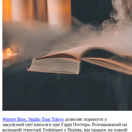
Warner Bros. Studio Tour Tokyo
дозволяє поринути у
закулісний світ кіносаги про Гаррі Поттера. Розташований на
колишній території Toshimaen у Неріма, він працює на повній