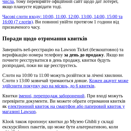
числа
, тому перевіряйте офіційний сайт щодо дат лотереї,
якщо плануєте відвідати тоді.
Часові слоти входу: 10:00, 11:00, 12:00, 13:00, 14:00, 15:00 та
16:00 (7 слотів)
. Ви повинні увійти протягом 1 години від
призначеного часу.
Поради щодо отримання квитків
Завершіть веб-реєстрацію на Lawson Ticket (безкоштовно) та
верифікацію номера телефону
за день до продажу
. Якщо ви
почнете реєструватися в день продажу, квитки будуть
розпродані, поки ви ще реєструєтесь.
Слоти на 10:00 та 11:00 можуть розійтися за лічені хвилини.
Слоти з 13:00 зазвичай тримаються довше.
Кожен акаунт може
здійснити покупку раз на місяць, до 6 квитків
.
Квитки
іменні, перепродаж заборонений
. При вході можуть
перевірити документи. Ви можете обрати отримання квитків
як
електронний квиток на смартфон або паперовий квиток у
магазині Lawson
.
Klook також пропонує квитки до Музею Ghibli у складі
екскурсійних пакетів, що може бути альтернативою, коли