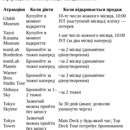
Атракціон
Коли діяти
Коли відкривається продаж
Купуйте в
10-те число кожного місяця, 10:00
Ghibli
момент
JST (наступний місяць); влітку —
Museum
відкриття
лотерея
Yayoi
Купуйте в
1-ше число кожного місяця, 10:00
Kusama
момент
JST (за два місяці наперед)
Museum
відкриття
teamLab
Бронюйте за
~за 2 місяці (динамічне
Borderless
тижні наперед
ціноутворення)
teamLab
Бронюйте за
~за 2 місяці (динамічне
Planets
тижні наперед
ціноутворення)
Warner
Бронюйте за
~за 3 місяці (динамічне
Bros.
тижні наперед
ціноутворення)
Studio Tour
Shibuya
Бронюйте за 1–
~за 2 тижні
Sky
2 тижні
Зазвичай
Tokyo
За 30 днів (аванс дозволяє
можна прийти
Skytree
уникнути черги)
без запису
Зазвичай
Tokyo
Main Deck у будь-який час; Top
можна прийти
Tower
Deck Tour потребує бронювання
без запису