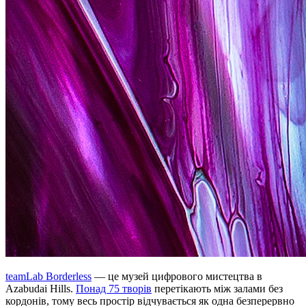
teamLab Borderless
— це музей цифрового мистецтва в
Azabudai Hills.
Понад 75 творів
перетікають між залами без
кордонів, тому весь простір відчувається як одна безперервно