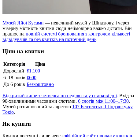
Музей Яйої Кусами
— невеликий музей у Шіндзюку, і через
мізерну місткість квитки сюди неймовірно важко дістати. Він
працює на
повній системі бронювання з контролем кількості
відвідувачів та без квитків на поточний день
.
Ціни на квитки
Категорія
Ціна
Дорослий
¥1,100
6–18 років
¥600
До 6 років
Безкоштовно
Відкритий лише з четверга по неділю та у святкові дні
. Вхід за
90-хвилинними часовими слотами,
6 слотів між 11:00–17:30
.
Музей розташований за адресою
107 Бентентьо, Шіндзюку-ку,
Токіо
.
Як купити
Квитки доступні лише через
офіційний сайт продажу квитків
.