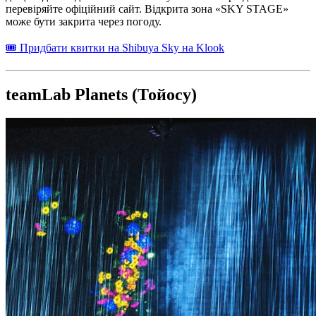
перевіряйте офіційний сайт. Відкрита зона «SKY STAGE»
може бути закрита через погоду.
🎟 Придбати квитки на Shibuya Sky на Klook
teamLab Planets (Тойосу)