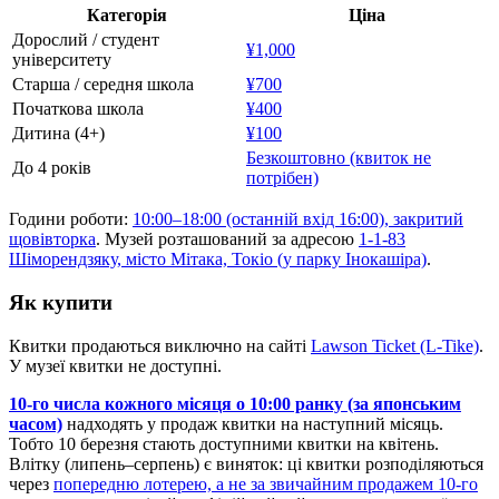
Категорія
Ціна
Дорослий / студент
¥1,000
університету
Старша / середня школа
¥700
Початкова школа
¥400
Дитина (4+)
¥100
Безкоштовно (квиток не
До 4 років
потрібен)
Години роботи:
10:00–18:00 (останній вхід 16:00), закритий
щовівторка
. Музей розташований за адресою
1-1-83
Шіморендзяку, місто Мітака, Токіо (у парку Інокашіра)
.
Як купити
Квитки продаються виключно на сайті
Lawson Ticket (L-Tike)
.
У музеї квитки не доступні.
10-го числа кожного місяця о 10:00 ранку (за японським
часом)
надходять у продаж квитки на наступний місяць.
Тобто 10 березня стають доступними квитки на квітень.
Влітку (липень–серпень) є виняток: ці квитки розподіляються
через
попередню лотерею, а не за звичайним продажем 10-го