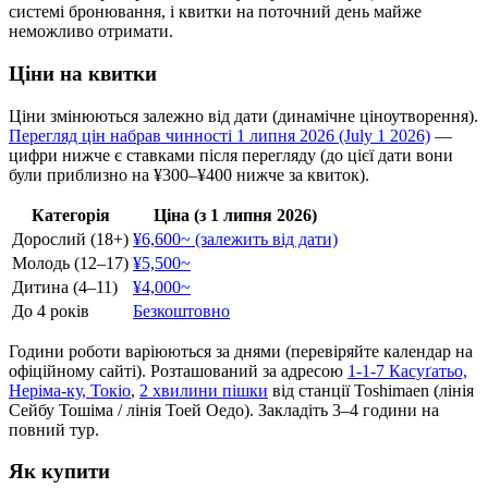
системі бронювання, і квитки на поточний день майже
неможливо отримати.
Ціни на квитки
Ціни змінюються залежно від дати (динамічне ціноутворення).
Перегляд цін набрав чинності 1 липня 2026 (July 1 2026)
—
цифри нижче є ставками після перегляду (до цієї дати вони
були приблизно на ¥300–¥400 нижче за квиток).
Категорія
Ціна (з 1 липня 2026)
Дорослий (18+)
¥6,600~ (залежить від дати)
Молодь (12–17)
¥5,500~
Дитина (4–11)
¥4,000~
До 4 років
Безкоштовно
Години роботи варіюються за днями (перевіряйте календар на
офіційному сайті). Розташований за адресою
1-1-7 Касуґатьо,
Неріма-ку, Токіо
,
2 хвилини пішки
від станції Toshimaen (лінія
Сейбу Тошіма / лінія Тоей Оедо). Закладіть 3–4 години на
повний тур.
Як купити