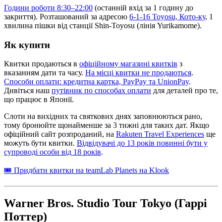
Години роботи 8:30–22:00
(останній вхід за 1 годину до
закриття). Розташований за адресою
6-1-16 Toyosu, Кото-ку
, 1
хвилина пішки від станції Shin-Toyosu (лінія Yurikamome).
Як купити
Квитки продаються в
офіційному магазині квитків
з
вказанням дати та часу.
На місці квитки не продаються
.
Способи оплати: кредитна картка, PayPay та UnionPay
.
Дивіться наш
путівник по способах оплати
для деталей про те,
що працює в Японії.
Слоти на вихідних та святкових днях заповнюються рано,
тому бронюйте щонайменше за 3 тижні для таких дат. Якщо
офіційний сайт розпроданий, на
Rakuten Travel Experiences
ще
можуть бути квитки.
Відвідувачі до 13 років повинні бути у
супроводі особи від 18 років
.
🎟 Придбати квитки на teamLab Planets на Klook
Warner Bros. Studio Tour Tokyo (Гаррі
Поттер)