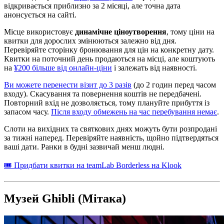
відкривається приблизно за 2 місяці, але точна дата
анонсується на сайті.
Місце використовує
динамічне ціноутворення
, тому ціни на
квитки для дорослих змінюються залежно від дня.
Перевіряйте сторінку бронювання для цін на конкретну дату.
Квитки на поточний день продаються на місці, але коштують
на
¥200 більше від онлайн-ціни
і залежать від наявності.
Ви можете перенести візит до 3 разів
(до 2 годин перед часом
входу). Скасування та повернення коштів не передбачені.
Повторний вхід не дозволяється, тому плануйте прибуття із
запасом часу.
Після входу обмежень на час перебування немає
.
Слоти на вихідних та святкових днях можуть бути розпродані
за тижні наперед. Перевіряйте наявність, щойно підтвердяться
ваші дати. Ранки в будні зазвичай менш людні.
🎟 Придбати квитки на teamLab Borderless на Klook
Музей Ghibli (Мітака)