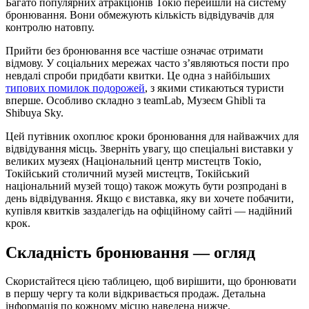
Багато популярних атракціонів Токіо перейшли на систему
бронювання. Вони обмежують кількість відвідувачів для
контролю натовпу.
Прийти без бронювання все частіше означає отримати
відмову. У соціальних мережах часто з’являються пости про
невдалі спроби придбати квитки. Це одна з найбільших
типових помилок подорожей
, з якими стикаються туристи
вперше. Особливо складно з teamLab, Музеєм Ghibli та
Shibuya Sky.
Цей путівник охоплює кроки бронювання для найважчих для
відвідування місць. Зверніть увагу, що спеціальні виставки у
великих музеях (Національний центр мистецтв Токіо,
Токійський столичний музей мистецтв, Токійський
національний музей тощо) також можуть бути розпродані в
день відвідування. Якщо є виставка, яку ви хочете побачити,
купівля квитків заздалегідь на офіційному сайті — надійний
крок.
Складність бронювання — огляд
Скористайтеся цією таблицею, щоб вирішити, що бронювати
в першу чергу та коли відкривається продаж. Детальна
інформація по кожному місцю наведена нижче.