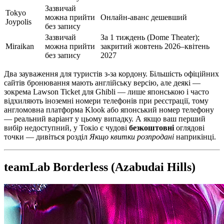
Зазвичай
Tokyo
можна прийти
Онлайн-аванс дешевший
Joypolis
без запису
Зазвичай
За 1 тиждень (Dome Theater);
Miraikan
можна прийти
закритий жовтень 2026–квітень
без запису
2027
Два зауваження для туристів з-за кордону. Більшість офіційних
сайтів бронювання мають англійську версію, але деякі —
зокрема Lawson Ticket для Ghibli — лише японською і часто
відхиляють іноземні номери телефонів при реєстрації, тому
англомовна платформа Klook або японський номер телефону
— реальний варіант у цьому випадку. А якщо ваш перший
вибір недоступний, у Токіо є чудові
безкоштовні
оглядові
точки — дивіться розділ
Якщо квитки розпродані
наприкінці.
teamLab Borderless (Azabudai Hills)