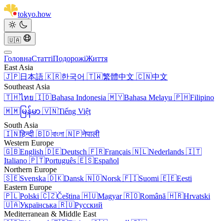
tokyo
.
how
🇺🇦
Головна
Статті
Подорожі
Життя
East Asia
🇯🇵
日本語
🇰🇷
한국어
🇹🇼
繁體中文
🇨🇳
中文
Southeast Asia
🇹🇭
ไทย
🇮🇩
Bahasa Indonesia
🇲🇾
Bahasa Melayu
🇵🇭
Filipino
🇲🇲
မြန်မာ
🇻🇳
Tiếng Việt
South Asia
🇮🇳
हिन्दी
🇧🇩
বাংলা
🇳🇵
नेपाली
Western Europe
🇬🇧
English
🇩🇪
Deutsch
🇫🇷
Français
🇳🇱
Nederlands
🇮🇹
Italiano
🇵🇹
Português
🇪🇸
Español
Northern Europe
🇸🇪
Svenska
🇩🇰
Dansk
🇳🇴
Norsk
🇫🇮
Suomi
🇪🇪
Eesti
Eastern Europe
🇵🇱
Polski
🇨🇿
Čeština
🇭🇺
Magyar
🇷🇴
Română
🇭🇷
Hrvatski
🇺🇦
Українська
🇷🇺
Русский
Mediterranean & Middle East