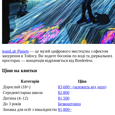
teamLab Planets
— це музей цифрового мистецтва з ефектом
занурення в Тойосу. Ви ходите босоніж по воді та дзеркальних
просторах — концепція відрізняється від Borderless.
Ціни на квитки
Категорія
Ціна
Дорослий (18+)
¥3,600~ (залежить від дати)
Середня/старша школа
¥2,800
Дитина (4–12)
¥1,500
До 3 років
Безкоштовно
Знижка для осіб з інвалідністю
¥1,800~