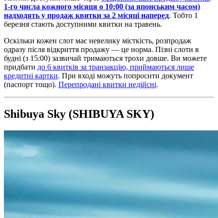
1-го числа кожного місяця о 10:00 (за японським часом)
надходять у продаж квитки за 2 місяці наперед
. Тобто 1
березня стають доступними квитки на травень.
Оскільки кожен слот має невелику місткість, розпродаж
одразу після відкриття продажу — це норма. Пізні слоти в
будні (з 15:00) зазвичай тримаються трохи довше. Ви можете
придбати
до 6 квитків за транзакцію, приймаються лише
кредитні картки
. При вході можуть попросити документ
(паспорт тощо).
Перепродані квитки недійсні
.
Shibuya Sky (SHIBUYA SKY)