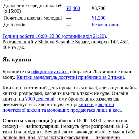
Дорослий / середня школа+
¥3,400
¥3,700
(з 15:00)
Початкова школа і молодші
—
¥1,200
До 5 років
—
Безкоштовно
Години роботи 10:00–22:30 (останній вхід 21:20)
.
Розташований у Shibuya Scramble Square, поверхи 14F, 45F,
46F та дах.
Як купити
Бронюйте на
офіційному сайті
, обираючи 20-хвилинне вікно
входу.
Квитки заздалегідь доступні приблизно за 2 тижні
.
Квитки на поточний день продаються в касі, але якщо онлайн-
квитки розпродані, касових квитків також не буде. Онлайн-
квитки на
¥300 дешевші
, тому бронювання заздалегідь
рекомендується. Зверніть увагу, що
квитки для дітей
початкової школи та молодших продаються лише в касі
.
Слоти на захід сонця
(приблизно 16:00–18:00 залежно від
сезону) — найпопулярніші і можуть бути розпродані за 1–2
тижні на вихідних. Вечірні слоти також дорожчі. У хмарні або
дощові дні іноді з’являються скасування — періодично