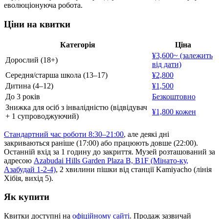
еволюціонуюча робота.
Ціни на квитки
Категорія
Ціна
¥3,600~ (залежить
Дорослий (18+)
від дати)
Середня/старша школа (13–17)
¥2,800
Дитина (4–12)
¥1,500
До 3 років
Безкоштовно
Знижка для осіб з інвалідністю (відвідувач
¥1,800 кожен
+ 1 супроводжуючий)
Стандартний час роботи 8:30–21:00
, але деякі дні
закриваються раніше (17:00) або працюють довше (22:00).
Останній вхід за 1 годину до закриття. Музей розташований за
адресою
Azabudai Hills Garden Plaza B, B1F (Мінато-ку,
Азабудай 1-2-4)
, 2 хвилини пішки від станції Kamiyacho (лінія
Хібія, вихід 5).
Як купити
Квитки доступні на
офіційному сайті
. Продаж зазвичай