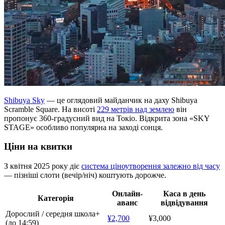
Shibuya Sky
— це оглядовий майданчик на даху Shibuya
Scramble Square. На висоті
229 метрів над землею
він
пропонує 360-градусний вид на Токіо. Відкрита зона «SKY
STAGE» особливо популярна на заході сонця.
Ціни на квитки
З квітня 2025 року діє
система ціноутворення залежно від часу
— пізніші слоти (вечір/ніч) коштують дорожче.
Онлайн-
Каса в день
Категорія
аванс
відвідування
Дорослий / середня школа+
¥2,700
¥3,000
(до 14:59)