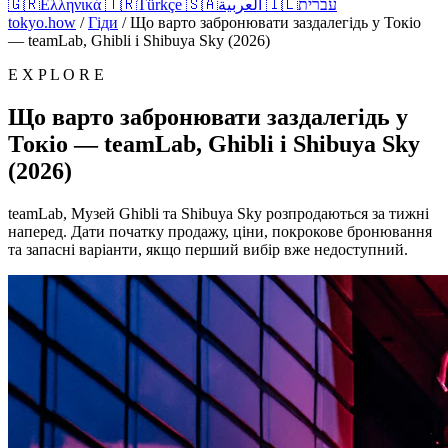
🇬🇷
Ελληνικά
🇹🇷
Türkçe
🇸🇦
العربية
🇮🇱
עברית
tokyo.how
/
Гіди
/
Що варто забронювати заздалегідь у Токіо
— teamLab, Ghibli і Shibuya Sky (2026)
E X P L O R E
Що варто забронювати заздалегідь у
Токіо — teamLab, Ghibli і Shibuya Sky
(2026)
teamLab, Музей Ghibli та Shibuya Sky розпродаються за тижні
наперед. Дати початку продажу, ціни, покрокове бронювання
та запасні варіанти, якщо перший вибір вже недоступний.