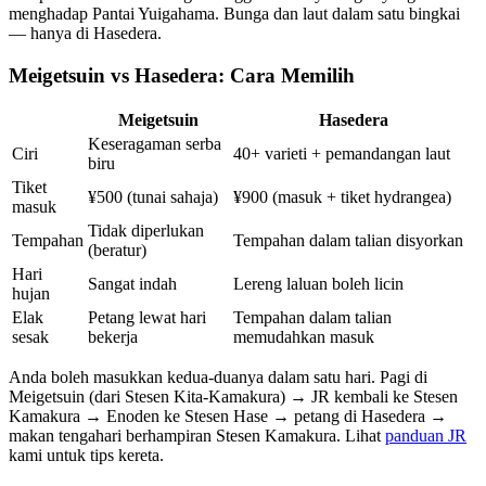
menghadap Pantai Yuigahama. Bunga dan laut dalam satu bingkai
— hanya di Hasedera.
Meigetsuin vs Hasedera: Cara Memilih
Meigetsuin
Hasedera
Keseragaman serba
Ciri
40+ varieti + pemandangan laut
biru
Tiket
¥500 (tunai sahaja)
¥900 (masuk + tiket hydrangea)
masuk
Tidak diperlukan
Tempahan
Tempahan dalam talian disyorkan
(beratur)
Hari
Sangat indah
Lereng laluan boleh licin
hujan
Elak
Petang lewat hari
Tempahan dalam talian
sesak
bekerja
memudahkan masuk
Anda boleh masukkan kedua-duanya dalam satu hari. Pagi di
Meigetsuin (dari Stesen Kita-Kamakura) → JR kembali ke Stesen
Kamakura → Enoden ke Stesen Hase → petang di Hasedera →
makan tengahari berhampiran Stesen Kamakura. Lihat
panduan JR
kami untuk tips kereta.