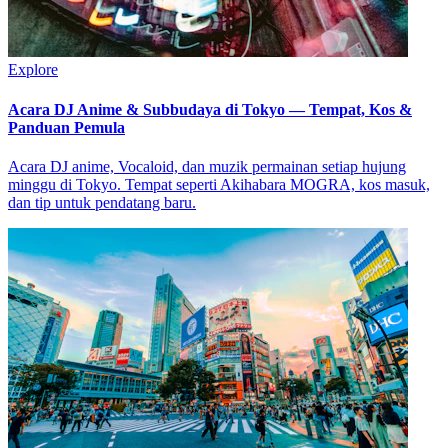
Explore
Acara DJ Anime & Subbudaya di Tokyo — Tempat, Kos &
Panduan Pemula
Acara DJ anime, Vocaloid, dan muzik permainan setiap hujung
minggu di Tokyo. Tempat seperti Akihabara MOGRA, kos masuk,
dan tip untuk pendatang baru.