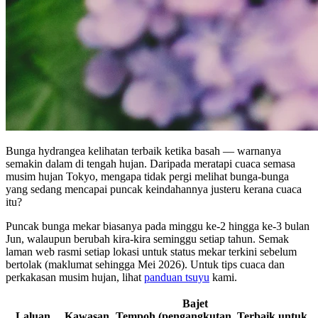
Bunga hydrangea kelihatan terbaik ketika basah — warnanya
semakin dalam di tengah hujan. Daripada meratapi cuaca semasa
musim hujan Tokyo, mengapa tidak pergi melihat bunga-bunga
yang sedang mencapai puncak keindahannya justeru kerana cuaca
itu?
Puncak bunga mekar biasanya pada minggu ke-2 hingga ke-3 bulan
Jun, walaupun berubah kira-kira seminggu setiap tahun. Semak
laman web rasmi setiap lokasi untuk status mekar terkini sebelum
bertolak (maklumat sehingga Mei 2026). Untuk tips cuaca dan
perkakasan musim hujan, lihat
panduan tsuyu
kami.
Bajet
Laluan
Kawasan
Tempoh
(pengangkutan
Terbaik untuk