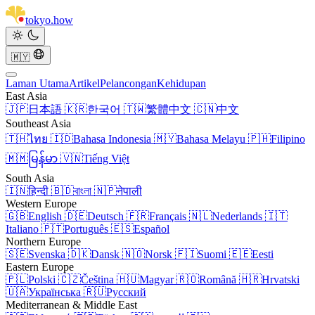
tokyo
.
how
🇲🇾
Laman Utama
Artikel
Pelancongan
Kehidupan
East Asia
🇯🇵
日本語
🇰🇷
한국어
🇹🇼
繁體中文
🇨🇳
中文
Southeast Asia
🇹🇭
ไทย
🇮🇩
Bahasa Indonesia
🇲🇾
Bahasa Melayu
🇵🇭
Filipino
🇲🇲
မြန်မာ
🇻🇳
Tiếng Việt
South Asia
🇮🇳
हिन्दी
🇧🇩
বাংলা
🇳🇵
नेपाली
Western Europe
🇬🇧
English
🇩🇪
Deutsch
🇫🇷
Français
🇳🇱
Nederlands
🇮🇹
Italiano
🇵🇹
Português
🇪🇸
Español
Northern Europe
🇸🇪
Svenska
🇩🇰
Dansk
🇳🇴
Norsk
🇫🇮
Suomi
🇪🇪
Eesti
Eastern Europe
🇵🇱
Polski
🇨🇿
Čeština
🇭🇺
Magyar
🇷🇴
Română
🇭🇷
Hrvatski
🇺🇦
Українська
🇷🇺
Русский
Mediterranean & Middle East