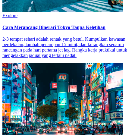
Explore
Cara Merancang Itinerari Tokyo Tanpa Keletihan
2-3 tempat sehari adalah rentak yang betul. Kumpulkan kawasan
berdekatan, tambah penampan 15 minit, dan kurangkan separuh
rancangan pada hari pertama jet lag. Rangka kerja praktikal untuk
mengelakkan jadual yang terlalu padat.