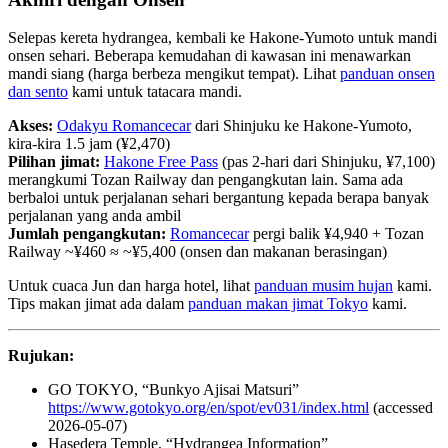
Selepas kereta hydrangea, kembali ke Hakone-Yumoto untuk mandi
onsen sehari. Beberapa kemudahan di kawasan ini menawarkan
mandi siang (harga berbeza mengikut tempat). Lihat
panduan onsen
dan sento
kami untuk tatacara mandi.
Akses:
Odakyu Romancecar
dari Shinjuku ke Hakone-Yumoto,
kira-kira 1.5 jam (¥2,470)
Pilihan jimat:
Hakone Free Pass
(pas 2-hari dari Shinjuku, ¥7,100)
merangkumi Tozan Railway dan pengangkutan lain. Sama ada
berbaloi untuk perjalanan sehari bergantung kepada berapa banyak
perjalanan yang anda ambil
Jumlah pengangkutan:
Romancecar
pergi balik ¥4,940 + Tozan
Railway ~¥460 ≈ ~¥5,400 (onsen dan makanan berasingan)
Untuk cuaca Jun dan harga hotel, lihat
panduan musim hujan
kami.
Tips makan jimat ada dalam
panduan makan jimat Tokyo
kami.
Rujukan:
GO TOKYO, “Bunkyo Ajisai Matsuri”
https://www.gotokyo.org/en/spot/ev031/index.html
(accessed
2026-05-07)
Hasedera Temple, “Hydrangea Information”