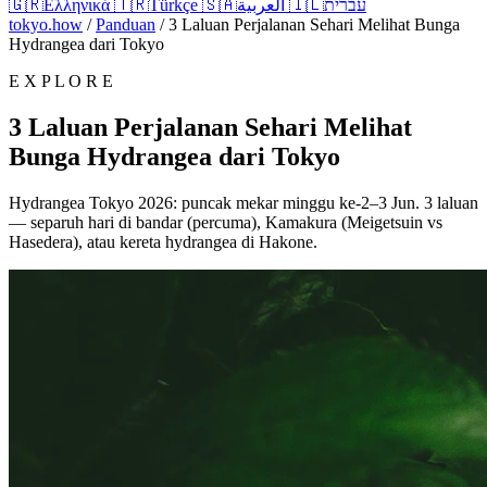
🇬🇷
Ελληνικά
🇹🇷
Türkçe
🇸🇦
العربية
🇮🇱
עברית
tokyo.how
/
Panduan
/
3 Laluan Perjalanan Sehari Melihat Bunga
Hydrangea dari Tokyo
E X P L O R E
3 Laluan Perjalanan Sehari Melihat
Bunga Hydrangea dari Tokyo
Hydrangea Tokyo 2026: puncak mekar minggu ke-2–3 Jun. 3 laluan
— separuh hari di bandar (percuma), Kamakura (Meigetsuin vs
Hasedera), atau kereta hydrangea di Hakone.