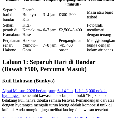
+ masuk)
Separuh
Daerah
Masa atau bajet
hari di
Bunkyo–
3–4 jam
¥300–500
terhad
bandar
Kita
Sehari
Kita-
Fotografi,
penuh di
Kamakura–
6–7 jam
¥2,500–3,400
menikmati
Kamakura
Hase
dengan tenang
Perjalanan
Hakone-
Pengangkutan
Menggabungkan
sehari
Yumoto–
7–8 jam
~¥5,400 +
bunga dengan
Hakone
Gora
onsen
kolam air panas
Laluan 1: Separuh Hari di Bandar
(Bawah ¥500, Percuma Masuk)
Kuil Hakusan (Bunkyo)
Ajisai Matsuri 2026 berlangsung 6–14 Jun
.
Lebih 3,000 pokok
hydrangea
memenuhi kawasan tersebut, dan bukit “Fujizuka” di
belakang kuil hanya dibuka semasa festival. Pemandangan dari atas
dengan hydrangea mengalir turun lereng adalah komposisi unik di
kuil ini. Anda mungkin juga melihat kucing di kawasan tersebut.