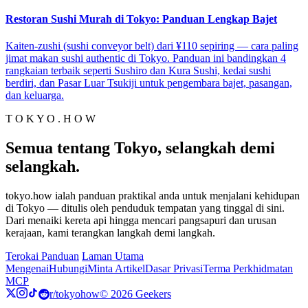
Restoran Sushi Murah di Tokyo: Panduan Lengkap Bajet
Kaiten-zushi (sushi conveyor belt) dari ¥110 sepiring — cara paling
jimat makan sushi authentic di Tokyo. Panduan ini bandingkan 4
rangkaian terbaik seperti Sushiro dan Kura Sushi, kedai sushi
berdiri, dan Pasar Luar Tsukiji untuk pengembara bajet, pasangan,
dan keluarga.
T O K Y O . H O W
Semua tentang Tokyo, selangkah demi
selangkah.
tokyo.how ialah panduan praktikal anda untuk menjalani kehidupan
di Tokyo — ditulis oleh penduduk tempatan yang tinggal di sini.
Dari menaiki kereta api hingga mencari pangsapuri dan urusan
kerajaan, kami terangkan langkah demi langkah.
Terokai Panduan
Laman Utama
Mengenai
Hubungi
Minta Artikel
Dasar Privasi
Terma Perkhidmatan
MCP
r/tokyohow
© 2026 Geekers