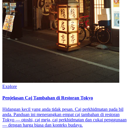
Explore
Penjelasan Caj Tambahan di Restoran Tokyo
Hidangan kecil yang anda tidak pesan. Caj perkhidmatan pada bil
anda. Panduan ini menerangkan empat caj tambahan di restoran
Tokyo — otoshi, caj meja, caj perkhidmatan dan cukai penggunaan
— dengan harga biasa dan konteks budaya.