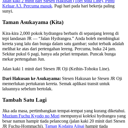
Jalan kaki 2 minit dari Stesen Hakusan (Toei Mita Line), Pintu
Keluar A3. Percuma masuk
. Pagi hari pada hari bekerja paling
sunyi.
Taman Asukayama (Kita)
Kira-kira 2,000 pokok hydrangea berbaris di sepanjang lereng di
tepi landasan JR — “Jalan Hydrangea.” Anda boleh membingkai
kereta yang lalu dan bunga dalam satu gambar; sudut terbaik adalah
melihat ke atas dari pertengahan lereng. Percuma, buka 24 jam.
Sekitar pukul 6 pagi, hanya ada pelari tempatan. Puncak bunga
mekar pertengahan Jun.
Jalan kaki 1 minit dari Stesen JR Oji (Keihin-Tohoku Line).
Dari Hakusan ke Asukayama:
Stesen Hakusan ke Stesen JR Oji
memerlukan pertukaran kereta. Semak aplikasi transit untuk
laluannya sebelum bertolak.
Tambah Satu Lagi
Jika ada masa, pertimbangkan tempat-tempat yang kurang diketahui.
Muzium Fuchu Kyodo no Mori
mempunyai koleksi hydrangea yang
besar namun hampir tiada pelancong (jalan kaki 20 minit dari Stesen
JR Fuchu-Hommachi).
Taman Kodaira Ajisai
hampir tiada