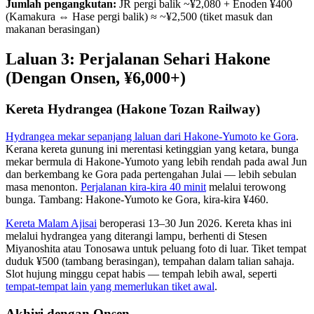
Jumlah pengangkutan:
JR pergi balik ~¥2,080 + Enoden ¥400
(Kamakura ⇔ Hase pergi balik) ≈ ~¥2,500 (tiket masuk dan
makanan berasingan)
Laluan 3: Perjalanan Sehari Hakone
(Dengan Onsen, ¥6,000+)
Kereta Hydrangea (Hakone Tozan Railway)
Hydrangea mekar sepanjang laluan dari Hakone-Yumoto ke Gora
.
Kerana kereta gunung ini merentasi ketinggian yang ketara, bunga
mekar bermula di Hakone-Yumoto yang lebih rendah pada awal Jun
dan berkembang ke Gora pada pertengahan Julai — lebih sebulan
masa menonton.
Perjalanan kira-kira 40 minit
melalui terowong
bunga. Tambang: Hakone-Yumoto ke Gora, kira-kira ¥460.
Kereta Malam Ajisai
beroperasi 13–30 Jun 2026. Kereta khas ini
melalui hydrangea yang diterangi lampu, berhenti di Stesen
Miyanoshita atau Tonosawa untuk peluang foto di luar. Tiket tempat
duduk ¥500 (tambang berasingan), tempahan dalam talian sahaja.
Slot hujung minggu cepat habis — tempah lebih awal, seperti
tempat-tempat lain yang memerlukan tiket awal
.
Akhiri dengan Onsen