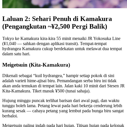
Laluan 2: Sehari Penuh di Kamakura
(Pengangkutan ~¥2,500 Pergi Balik)
Tokyo ke Kamakura kira-kira 55 minit menaiki JR Yokosuka Line
(¥1,040 — sahkan dengan aplikasi transit). Tempat-tempat
hydrangea Kamakura cukup berdekatan untuk melawat dua tempat
dalam satu hari.
Meigetsuin (Kita-Kamakura)
Dikenali sebagai “kuil hydrangea,” hampir setiap pokok di sini
adalah varieti hime-ajisai biru. Pemandangan serba biru ini tidak
akan anda temukan di tempat lain. Jalan kaki 10 minit dari Stesen JR
Kita-Kamakura. Tiket masuk ¥500 (tunai sahaja).
Hujung minggu puncak terlihat barisan dari awal pagi, dan waktu
tunggu boleh lama. Petang lewat pada hari bekerja cenderung lebih
kurang sesak — cahaya petang yang lembut pada bunga biru sangat
berbaloi.
Meigetsuin paling indah pada hari hujan. Titisan hujan pada kelopak