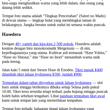
biru-ungu menghasilkan warna yang lebih dalam, dan orang yang
datang lebih sedikit.
Tempat foto utama adalah “Tingkap Pencerahan” (Satori no Mado)
di dewan utama — tingkap bulat yang membingkai taman di
belakangnya. Jangka beratur untuk sudut ini semasa waktu puncak.
Hasedera
Dengan
40+ varieti dan kira-kira 2,500 pokok
, Hasedera adalah
kontras dengan biru monokromatik Meigetsuin — di sini,
kepelbagaiannya yang utama. Kultivar asli termasuk “Hase Yohira,”
“Hase no Shiosai,” dan “Hase no Inori” menambah warna unik
pada lereng.
Jalan kaki 5 minit dari Stesen Hase di Enoden.
Tiket masuk ¥400
ditambah tiket laluan hydrangea ¥500, jumlah ¥900
.
Tempahan dalam talian disyorkan untuk laluan hydrangea
— slot
baru untuk minggu berikutnya dibuka setiap Selasa pada pukul
10.00. Tiket terus tersedia tetapi terhad; pada hujung minggu puncak
boleh habis sebelum tengahari. Lihat
panduan tempahan tiket awal
kami untuk tempat lain yang memerlukan tempahan.
Tempat foto terbaik: bahagian tinggi laluan hydrangea yang