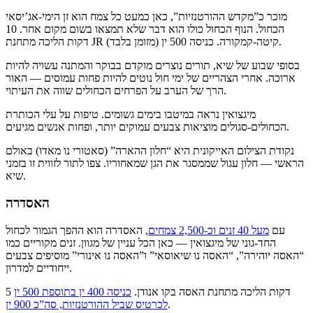
מוכר כ”מקדש ההורטנזיות”, כאן כמעט כל צמח הוא זן הימי-אג’יסאי
הכחול. הנוף הכחול כולו הוא דבר שלא תמצאו בשום מקום אחר. 10
דקות הליכה מתחנת JR קיטה-קמקורה. כניסה 500 ין (מזומן בלבד).
בסופי שבוע של שיא, תורים נוצרים מוקדם בבוקר והמתנה עשויה להיות
ארוכה. אחרי הצהריים של ימי חול נוטים להיות פחות עמוסים — האור
הרך של הערב על הפרחים הכחולים שווה את העיתוי.
מיגצואין נראה במיטבו בימים גשומים. טיפות על עלי הכותרת
הכחולים-סגולים מוציאות צבעים עמוקים יותר, ופחות אנשים מגיעים.
נקודת הצילום האייקונית היא “חלון ההארה” (סאטורי נו מאדו) באולם
הראשי — חלון עגול שממסגר את הגן שמאחוריו. צפו לתור לזווית זו בזמני
שיא.
האסדרה
עם
מעל 40 זנים וכ-2,500 צמחים
, האסדרה הוא ההפך הגמור לכחול
החד-גוני של מיגצואין — כאן הכל עניין של מגוון. זנים מקוריים כמו
“האסה יוהירה”, “האסה נו שיאוסאי” ו”האסה נו אינורי” מוסיפים צבעים
ייחודיים למדרון.
5 דקות הליכה מתחנת האסה בקו אנודן.
כניסה 400 ין בתוספת 500 ין
.
לכרטיס שביל ההורטנזיות, סה”כ 900 ין