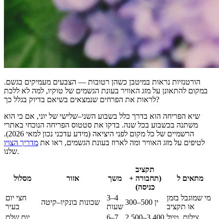
הורטנזיות נראות במיטבן כשהן רטובות — הצבעים מעמיקים בגשם.
במקום להתאונן על מזג האוויר בעונת הגשמים של טוקיו, למה לא ללכת
לראות את הפרחים שנמצאים בשיאם בדיוק בגלל כך?
שיא הפריחה הוא בדרך כלל בשבוע השני–שלישי של יוני, אם כי הוא
משתנה בכשבוע בכל שנה. בדקו את סטטוס הפריחה הנוכחי באתרי
הרשמיים של כל מקום לפני היציאה (מידע עדכני נכון למאי 2026).
לטיפים על מזג האוויר ומה לארוז בעונת הגשמים, ראו את
מדריך הצויו
שלנו.
תקציב
מתאים ל
(תחבורה +
משך
אזור
מסלול
כניסה)
מי שמוגבל בזמן
3–4
חצי יום
300–500 ין
שכונות בונקיו–קיטה
או תקציב
שעות
בעיר
צילום, טיול
2,500–3,400
6–7
יום שלם