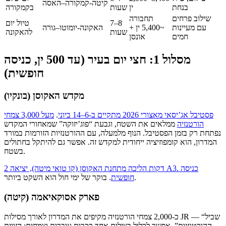
קיטה-קמקורה–האסה
בנחת
ין
שעות
בקמקורה
שילוב פרחים
תחבורה
7–8
טיול יום
עם מעיינות
~5,400 ין +
האקונה-יומוטו–גורה
שעות
להאקונה
חמים
אונסן
מסלול 1: חצי יום בעיר (עד 500 ין, כניסה
חופשית)
מקדש האקוסן (בונקיו)
פסטיבל אג’יסאי מאצורי 2026 מתקיים ב-6–14 ביוני
.
מעל 3,000 צמחי
הורטנזיה
ממלאים את השטח, וגבעת “פוג’יזוקה” שמאחורי המקדש
נפתחת רק בזמן הפסטיבל. הנוף מלמעלה, עם ההורטנזיות הזורמות במורד
המדרון, הוא קומפוזיציה ייחודית למקדש זה. אפשר גם להיתקל בחתולים
בשטח.
2 דקות הליכה מתחנת האקוסן (קו טואי מיטה), יציאה A3. כניסה
. בוקר של ימי חול הוא השקט ביותר.
חופשית
פארק אסוקאיאמה (קיטה)
כ-2,000 צמחי הורטנזיה מקיפים את המדרון לאורך מסילות JR — “שביל
ההורטנזיות”. אפשר לכלול בצילום אחד רכבות עוברות וצמחים; הזווית