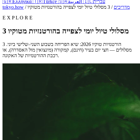
עברית
🇮🇱
العربية
🇸🇦
Türkçe
🇹🇷
Ελληνικά
🇬🇷
מדריכים
/
3 מסלולי טיול יומי לצפייה בהורטנזיות מטוקיו
/
tokyo.how
E X P L O R E
3 מסלולי טיול יומי לצפייה בהורטנזיות מטוקיו
הורטנזיות טוקיו 2026: שיא הפריחה בשבוע השני–שלישי ביוני. 3
מסלולים — חצי יום בעיר (חינם), קמקורה (מיגצואין מול האסדרה), או
רכבת ההורטנזיות של האקונה.