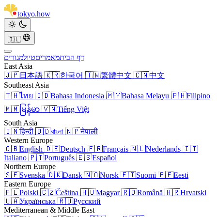
tokyo
.
how
🇮🇱
דף הבית
מאמרים
טיול
מגורים
East Asia
🇯🇵
日本語
🇰🇷
한국어
🇹🇼
繁體中文
🇨🇳
中文
Southeast Asia
🇹🇭
ไทย
🇮🇩
Bahasa Indonesia
🇲🇾
Bahasa Melayu
🇵🇭
Filipino
🇲🇲
မြန်မာ
🇻🇳
Tiếng Việt
South Asia
🇮🇳
हिन्दी
🇧🇩
বাংলা
🇳🇵
नेपाली
Western Europe
🇬🇧
English
🇩🇪
Deutsch
🇫🇷
Français
🇳🇱
Nederlands
🇮🇹
Italiano
🇵🇹
Português
🇪🇸
Español
Northern Europe
🇸🇪
Svenska
🇩🇰
Dansk
🇳🇴
Norsk
🇫🇮
Suomi
🇪🇪
Eesti
Eastern Europe
🇵🇱
Polski
🇨🇿
Čeština
🇭🇺
Magyar
🇷🇴
Română
🇭🇷
Hrvatski
🇺🇦
Українська
🇷🇺
Русский
Mediterranean & Middle East