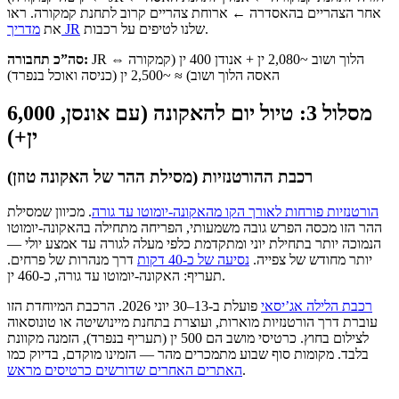
אחר הצהריים בהאסדרה ← ארוחת צהריים קרוב לתחנת קמקורה. ראו
שלנו לטיפים על רכבות.
מדריך JR
את
JR הלוך ושוב ~2,080 ין + אנודן 400 ין (קמקורה ⇔
סה”כ תחבורה:
האסה הלוך ושוב) ≈ ~2,500 ין (כניסה ואוכל בנפרד)
מסלול 3: טיול יום להאקונה (עם אונסן, 6,000
ין+)
רכבת ההורטנזיות (מסילת ההר של האקונה טוזן)
הורטנזיות פורחות לאורך הקו מהאקונה-יומוטו עד גורה
. מכיוון שמסילת
ההר הזו מכסה הפרש גובה משמעותי, הפריחה מתחילה בהאקונה-יומוטו
הנמוכה יותר בתחילת יוני ומתקדמת כלפי מעלה לגורה עד אמצע יולי —
יותר מחודש של צפייה.
נסיעה של כ-40 דקות
דרך מנהרות של פרחים.
תעריף: האקונה-יומוטו עד גורה, כ-460 ין.
רכבת הלילה אג’יסאי
פועלת ב-13–30 יוני 2026. הרכבת המיוחדת הזו
עוברת דרך הורטנזיות מוארות, ועוצרת בתחנת מיינושיטה או טונוסאוה
לצילום בחוץ. כרטיסי מושב הם 500 ין (תעריף בנפרד), הזמנה מקוונת
בלבד. מקומות סוף שבוע מתמכרים מהר — הזמינו מוקדם, בדיוק כמו
.
האתרים האחרים שדורשים כרטיסים מראש