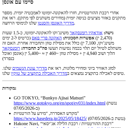
סיימו עם אונסן
אחרי רכבת ההורטנזיות, חזרו להאקונה-יומוטו לאמבטיה יומית. מספר
מתקנים באזור מציעים כניסה יומית (מחירים משתנים לפי מתקן). ראו את
שלנו לנימוסי הרחצה.
מדריך האונסן והסנטו
גישה:
אודאקיו רומנסקאר
משינג’וקו להאקונה-יומוטו, כ-1.5 שעות
(2,470 ין)
אפשרות חסכונית:
האקונה פריי פאס
(כרטיס ל-2 ימים
משינג’וקו, 7,100 ין) כולל את מסילת טוזן ותחבורה אחרת. האם זה
משתלם לטיול יום תלוי בכמה נסיעות תעשו
סה”כ תחבורה:
רומנסקאר
הלוך ושוב 4,940 ין + מסילת טוזן ~460 ין ≈ ~5,400 ין (אונסן ואוכל
בנפרד)
למזג האוויר ביוני ומחירי מלונות, ראו את
מדריך עונת הגשמים
שלנו.
שלנו.
טיפים לאכילה בתקציב נמצאים ב
מדריך האכילה בתקציב של טוקיו
מקורות:
GO TOKYO, “Bunkyo Ajisai Matsuri”
(נגשת
https://www.gotokyo.org/en/spot/ev031/index.html
ב-07/05/2026)
מקדש האסדרה, “מידע על הורטנזיות”
(נגשת ב-07/05/2026)
https://www.hasedera.jp/2025/05/18425/
Hakone Navi, “רכבת ההורטנזיות / רכבת הלילה אג’יסאי”