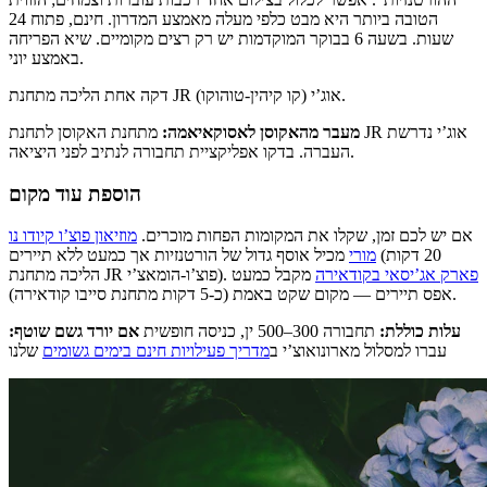
הטובה ביותר היא מבט כלפי מעלה מאמצע המדרון. חינם, פתוח 24
שעות. בשעה 6 בבוקר המוקדמות יש רק רצים מקומיים. שיא הפריחה
באמצע יוני.
דקה אחת הליכה מתחנת JR אוג’י (קו קיהין-טוהוקו).
מעבר מהאקוסן לאסוקאיאמה:
מתחנת האקוסן לתחנת JR אוג’י נדרשת
העברה. בדקו אפליקציית תחבורה לנתיב לפני היציאה.
הוספת עוד מקום
אם יש לכם זמן, שקלו את המקומות הפחות מוכרים.
מוזיאון פוצ’ו קיודו נו
מורי
מכיל אוסף גדול של הורטנזיות אך כמעט ללא תיירים (20 דקות
פארק אג’יסאי בקודאירה
מקבל כמעט
הליכה מתחנת JR פוצ’ו-הומאצ’י).
אפס תיירים — מקום שקט באמת (כ-5 דקות מתחנת סייבו קודאירה).
עלות כוללת:
תחבורה 300–500 ין, כניסה חופשית
אם יורד גשם שוטף:
עברו למסלול מארונואוצ’י ב
מדריך פעילויות חינם בימים גשומים
שלנו