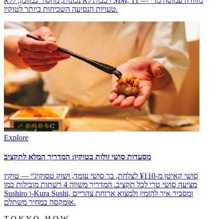
רכבות לא נכונות, מחסור במזומן, ללא SIM, מזוודה עמוסה מדי — 11
טעויות הנסיעה השכיחות ביותר לטוקיו.
Explore
מסעדות סושי זולות בטוקיו: המדריך המלא לתקציב
סושי קאיטן מ-¥110 לצלחת, בר סושי עומד, ושוק טסוקיג'י — טוקיו
מציעה סושי טרי לכל תקציב. המדריך משווה 4 רשתות מובילות כמו
Sushiro ו-Kura Sushi, ומסביר איך להזמין ולמצוא ארוחת צהריים
אומקסה במחיר משתלם.
T O K Y O . H O W