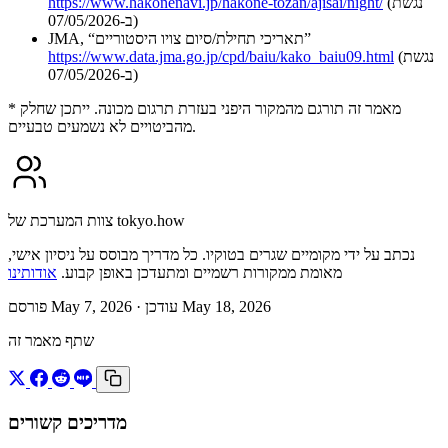
(נגשת
https://www.hakonenavi.jp/hakone-tozan/ajisai/night/
ב-07/05/2026)
JMA, “תאריכי תחילת/סיום צויו היסטוריים”
(נגשת
https://www.data.jma.go.jp/cpd/baiu/kako_baiu09.html
ב-07/05/2026)
* מאמר זה תורגם מהמקור היפני בעזרת תרגום מכונה. ייתכן שחלק
מהביטויים לא נשמעים טבעיים.
צוות המערכת של tokyo.how
נכתב על ידי מקומיים שגרים בטוקיו. כל מדריך מבוסס על ניסיון אישי,
מאומת ממקורות רשמיים ומתעדכן באופן קבוע.
אודותינו
· עודכן May 18, 2026
פורסם May 7, 2026
שתף מאמר זה
מדריכים קשורים