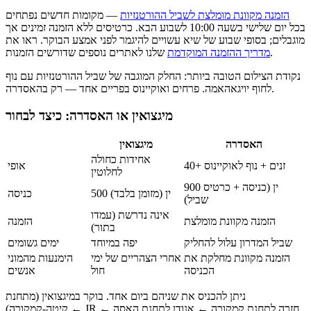
הזמנה מקוונת מומלצת לשביל ההורטנזיות
— מקומות חדשים נפתחים
בכל יום שלישי בשעה 10:00 לשבוע הבא. כרטיסים ללא הזמנה זמינים אך
מוגבלים; בסופי שבוע של שיא עשויים להיגמר לפני אמצע הבוקר. ראו את
שלנו לאתרים נוספים שדורשים הזמנות.
מדריך ההזמנה המוקדמת
נקודת הצילום הטובה ביותר: החלק המוגבה של שביל ההורטנזיות עם נוף
לחוף יויגאהאמה. פרחים ואוקיינוס בפריים אחד — רק בהאסדרה.
מיגצואין או האסדרה: כיצד לבחור
האסדרה
מיגצואין
אחידות כחולה
40+ זנים + נוף לאוקיינוס
אופי
לחלוטין
900 ין (כניסה + כרטיס
500 ין (מזומן בלבד)
כניסה
שביל)
אינה נדרשת (עמדו
הזמנה מקוונת מומלצת
הזמנה
בתור)
שביל המדרון עלול להחליק
יפה במיוחד
ימים גשומים
הזמנה מקוונת מחלקת את
אחרי הצהריים של ימי
הימנעות מהמוני
הכניסה
חול
אנשים
ניתן להכניס את שניהם ביום אחד. בוקר במיגצואין (מתחנת
קיטה-קמקורה) ← JR חזרה לתחנת קמקורה ← אנודן לתחנת האסה ←