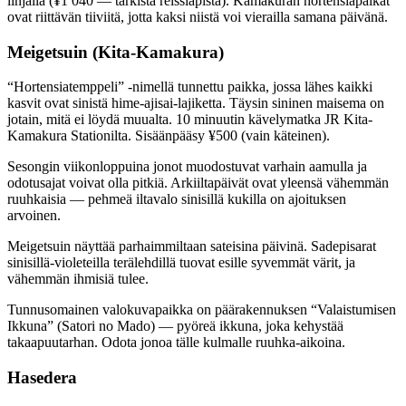
linjalla (¥1 040 — tarkista reissiapista). Kamakuran hortensiapaikat
ovat riittävän tiiviitä, jotta kaksi niistä voi vierailla samana päivänä.
Meigetsuin (Kita-Kamakura)
“Hortensiatemppeli” -nimellä tunnettu paikka, jossa lähes kaikki
kasvit ovat sinistä hime-ajisai-lajiketta. Täysin sininen maisema on
jotain, mitä ei löydä muualta. 10 minuutin kävelymatka JR Kita-
Kamakura Stationilta. Sisäänpääsy ¥500 (vain käteinen).
Sesongin viikonloppuina jonot muodostuvat varhain aamulla ja
odotusajat voivat olla pitkiä. Arkiiltapäivät ovat yleensä vähemmän
ruuhkaisia — pehmeä iltavalo sinisillä kukilla on ajoituksen
arvoinen.
Meigetsuin näyttää parhaimmiltaan sateisina päivinä. Sadepisarat
sinisillä-violeteilla terälehdillä tuovat esille syvemmät värit, ja
vähemmän ihmisiä tulee.
Tunnusomainen valokuvapaikka on päärakennuksen “Valaistumisen
Ikkuna” (Satori no Mado) — pyöreä ikkuna, joka kehystää
takaapuutarhan. Odota jonoa tälle kulmalle ruuhka-aikoina.
Hasedera