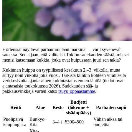
Hortensiat näyttävät parhaimmiltaan märkinä — värit syvenevät
sateessa. Sen sijaan, että valittaisit Tokion sadekauden säästä, mikset
menisi katsomaan kukkia, jotka ovat huipussaan juuri sen takia?
Kukinnan huippu on tyypillisesti kesäkuun 2.–3. viikolla, mutta
siirtyy noin viikolla joka vuosi. Tarkista kunkin kohteen viralliselta
verkkosivulta ajantasainen kukintastatus ennen lähtöä (tiedot ovat
ajantasaisia toukokuussa 2026). Sadekauden sää- ja
pakkausvinkkejä varten katso
tsuyu-oppaastamme
.
Budjetti
Reitti
Alue
Kesto
(liikenne +
Parhaiten sopii
sisäänpääsy)
Puolipäivä
Bunkyo–
Vähän aikaa tai
3–4 t
¥300–500
kaupungissa
Kita
budjettia
Kita-