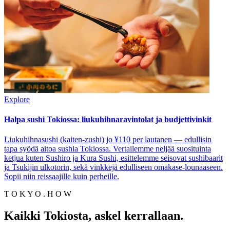
Explore
Halpa sushi Tokiossa: liukuhihnaravintolat ja budjettivinkit
Liukuhihnasushi (kaiten-zushi) jo ¥110 per lautanen — edullisin
tapa syödä aitoa sushia Tokiossa. Vertailemme neljää suosituinta
ketjua kuten Sushiro ja Kura Sushi, esittelemme seisovat sushibaarit
ja Tsukijin ulkotorin, sekä vinkkejä edulliseen omakase-lounaaseen.
Sopii niin reissaajille kuin perheille.
T O K Y O . H O W
Kaikki Tokiosta, askel kerrallaan.