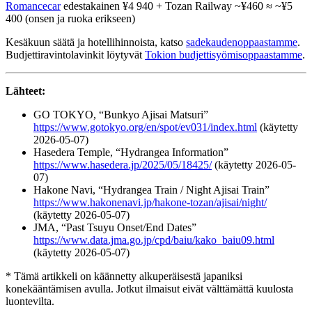
Romancecar
edestakainen ¥4 940 + Tozan Railway ~¥460 ≈ ~¥5
400 (onsen ja ruoka erikseen)
Kesäkuun säätä ja hotellihinnoista, katso
sadekaudenoppaastamme
.
Budjettiravintolavinkit löytyvät
Tokion budjettisyömisoppaastamme
.
Lähteet:
GO TOKYO, “Bunkyo Ajisai Matsuri”
https://www.gotokyo.org/en/spot/ev031/index.html
(käytetty
2026-05-07)
Hasedera Temple, “Hydrangea Information”
https://www.hasedera.jp/2025/05/18425/
(käytetty 2026-05-
07)
Hakone Navi, “Hydrangea Train / Night Ajisai Train”
https://www.hakonenavi.jp/hakone-tozan/ajisai/night/
(käytetty 2026-05-07)
JMA, “Past Tsuyu Onset/End Dates”
https://www.data.jma.go.jp/cpd/baiu/kako_baiu09.html
(käytetty 2026-05-07)
* Tämä artikkeli on käännetty alkuperäisestä japaniksi
konekääntämisen avulla. Jotkut ilmaisut eivät välttämättä kuulosta
luontevilta.