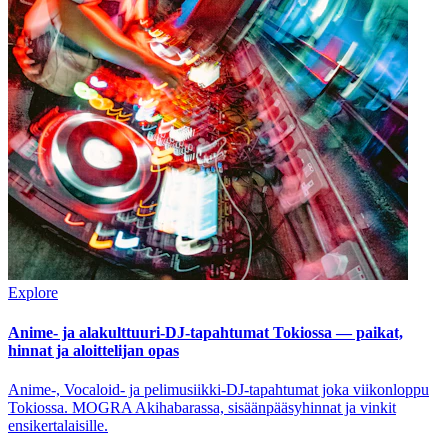
Explore
Anime- ja alakulttuuri-DJ-tapahtumat Tokiossa — paikat,
hinnat ja aloittelijan opas
Anime-, Vocaloid- ja pelimusiikki-DJ-tapahtumat joka viikonloppu
Tokiossa. MOGRA Akihabarassa, sisäänpääsyhinnat ja vinkit
ensikertalaisille.