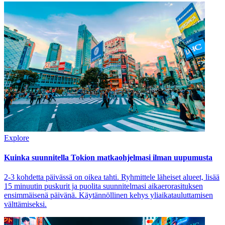
Explore
Kuinka suunnitella Tokion matkaohjelmasi ilman uupumusta
2-3 kohdetta päivässä on oikea tahti. Ryhmittele läheiset alueet, lisää
15 minuutin puskurit ja puolita suunnitelmasi aikaerorasituksen
ensimmäisenä päivänä. Käytännöllinen kehys yliaikatauluttamisen
välttämiseksi.