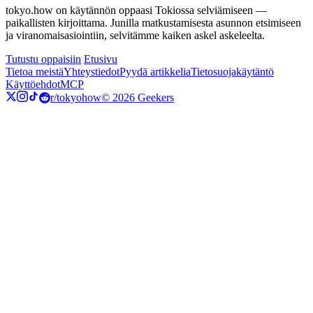
tokyo.how on käytännön oppaasi Tokiossa selviämiseen —
paikallisten kirjoittama. Junilla matkustamisesta asunnon etsimiseen
ja viranomaisasiointiin, selvitämme kaiken askel askeleelta.
Tutustu oppaisiin
Etusivu
Tietoa meistä
Yhteystiedot
Pyydä artikkelia
Tietosuojakäytäntö
Käyttöehdot
MCP
r/tokyohow
© 2026 Geekers