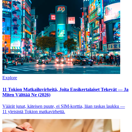
Explore
11 Tokion Matkailuvirheitä, Joita Ensikertalaiset Tekevät — Ja
Miten Välttää Ne (2026)
Väärät junat, käteisen puute, ei SIM-korttia, liian raskas laukku —
11 yleisintä Tokion matkavirhettä.