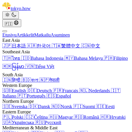
tokyo
.
how
🇫🇮
Etusivu
Artikkelit
Matkailu
Asuminen
East Asia
🇯🇵
日本語
🇰🇷
한국어
🇹🇼
繁體中文
🇨🇳
中文
Southeast Asia
🇹🇭
ไทย
🇮🇩
Bahasa Indonesia
🇲🇾
Bahasa Melayu
🇵🇭
Filipino
🇲🇲
မြန်မာ
🇻🇳
Tiếng Việt
South Asia
🇮🇳
हिन्दी
🇧🇩
বাংলা
🇳🇵
नेपाली
Western Europe
🇬🇧
English
🇩🇪
Deutsch
🇫🇷
Français
🇳🇱
Nederlands
🇮🇹
Italiano
🇵🇹
Português
🇪🇸
Español
Northern Europe
🇸🇪
Svenska
🇩🇰
Dansk
🇳🇴
Norsk
🇫🇮
Suomi
🇪🇪
Eesti
Eastern Europe
🇵🇱
Polski
🇨🇿
Čeština
🇭🇺
Magyar
🇷🇴
Română
🇭🇷
Hrvatski
🇺🇦
Українська
🇷🇺
Русский
Mediterranean & Middle East