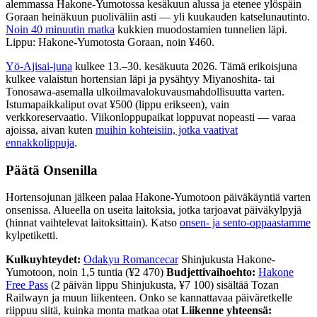
alemmassa Hakone-Yumotossa kesäkuun alussa ja etenee ylöspäin
Goraan heinäkuun puoliväliin asti — yli kuukauden katselunautinto.
Noin 40 minuutin matka
kukkien muodostamien tunnelien läpi.
Lippu: Hakone-Yumotosta Goraan, noin ¥460.
Yö-Ajisai-juna
kulkee 13.–30. kesäkuuta 2026. Tämä erikoisjuna
kulkee valaistun hortensian läpi ja pysähtyy Miyanoshita- tai
Tonosawa-asemalla ulkoilmavalokuvausmahdollisuutta varten.
Istumapaikkaliput ovat ¥500 (lippu erikseen), vain
verkkoreservaatio. Viikonloppupaikat loppuvat nopeasti — varaa
ajoissa, aivan kuten
muihin kohteisiin, jotka vaativat
ennakkolippuja
.
Päätä Onsenilla
Hortensojunan jälkeen palaa Hakone-Yumotoon päiväkäyntiä varten
onsenissa. Alueella on useita laitoksia, jotka tarjoavat päiväkylpyjä
(hinnat vaihtelevat laitoksittain). Katso
onsen- ja sento-oppaastamme
kylpetiketti.
Kulkuyhteydet:
Odakyu Romancecar
Shinjukusta Hakone-
Yumotoon, noin 1,5 tuntia (¥2 470)
Budjettivaihoehto:
Hakone
Free Pass
(2 päivän lippu Shinjukusta, ¥7 100) sisältää Tozan
Railwayn ja muun liikenteen. Onko se kannattavaa päiväretkelle
riippuu siitä, kuinka monta matkaa otat
Liikenne yhteensä: