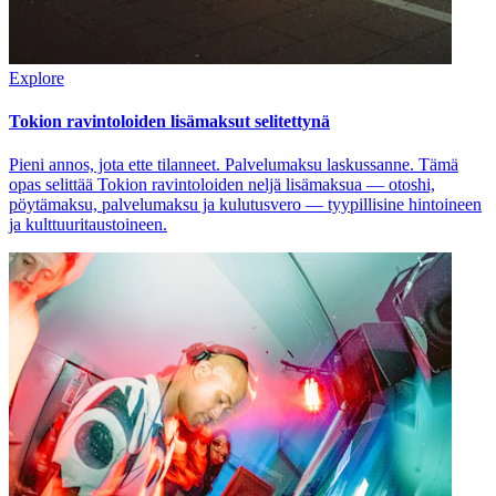
Explore
Tokion ravintoloiden lisämaksut selitettynä
Pieni annos, jota ette tilanneet. Palvelumaksu laskussanne. Tämä
opas selittää Tokion ravintoloiden neljä lisämaksua — otoshi,
pöytämaksu, palvelumaksu ja kulutusvero — tyypillisine hintoineen
ja kulttuuritaustoineen.