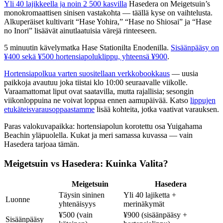
Yli 40 lajikkeella ja noin 2 500 kasvilla
Hasedera on Meigetsuin’s
monokromaattisen sinisen vastakohta — täällä kyse on vaihtelusta.
Alkuperäiset kultivarit “Hase Yohira,” “Hase no Shiosai” ja “Hase
no Inori” lisäävät ainutlaatuisia värejä rinteeseen.
5 minuutin kävelymatka Hase Stationilta Enodenilla.
Sisäänpääsy on
¥400 sekä ¥500 hortensiapoluklippu, yhteensä ¥900
.
Hortensiapolkua varten suositellaan verkkobookkaus
— uusia
paikkoja avautuu joka tiistai klo 10:00 seuraavalle viikolle.
Varaamattomat liput ovat saatavilla, mutta rajallisia; sesongin
viikonloppuina ne voivat loppua ennen aamupäivää. Katso
lippujen
etukäteisvarausoppaastamme
lisää kohteita, jotka vaativat varauksen.
Paras valokuvapaikka: hortensiapolun korotettu osa Yuigahama
Beachin yläpuolella. Kukat ja meri samassa kuvassa — vain
Hasedera tarjoaa tämän.
Meigetsuin vs Hasedera: Kuinka Valita?
Meigetsuin
Hasedera
Täysin sininen
Yli 40 lajiketta +
Luonne
yhtenäisyys
merinäkymät
¥500 (vain
¥900 (sisäänpääsy +
Sisäänpääsy