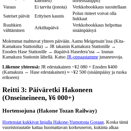
käteinen)
hortensialippu)
Varaus
Ei tarvita (jonota)
Verkkobookkaus suositellaan
Polun rinteet voivat olla
Sateiset päivät
Erityisen kaunis
liukkaat
Ruuhkien
Verkkobookkaus helpottaa
Arkiiltapäivä
välttäminen
sisäänpääsyä
Molemmat mahtuvat yhteen päivään. Aamu Meigetsuin’issa (Kita-
Kamakura Stationilta) → JR takaisin Kamakura Stationille →
Enoden Hase Stationille → iltapäivä Hasedera’ssa → lounas
Kamakura Stationin lähellä. Katso
JR-oppaastamme
junaneuvoja.
Liikenne yhteensä:
JR edestakainen ~¥2 080 + Enoden ¥400
(Kamakura ⇔ Hase edestakainen) ≈ ~¥2 500 (sisäänpääsy ja ruoka
erikseen)
Reitti 3: Päiväretki Hakoneen
(Onseineineen, ¥6 000+)
Hortensojuna (Hakone Tozan Railway)
Hortensiat kukkivat linjalla Hakone-Yumotosta Goraan
. Koska tämä
vuoristorautatie kattaa huomattavan korkeuseron, kukinta alkaa