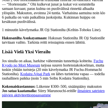
— “Hortensiatie.” Ohi kulkevat junat ja kukat voi sommitella
samaan kuvaan; paras kulma on puolivälissä rinnettä alhaalta
ylöspäin. Maksuton, avoinna 24 tuntia. Varhaisina aamuina noin klo
6 paikalla on vain paikallisia juoksijoita. Kukinnan huippu on
kesäkuun puolivälissä.
1 minuutin kävelymatka JR Oji Stationilta (Keihin-Tohoku Line).
Hakusanilta Asukayamaan:
Hakusan Stationilta JR Oji Stationille
tarvitaan vaihto. Tarkista reitti reissiapista ennen lähtöä.
Lisää Vielä Yksi Vierailu
Jos sinulla on aikaa, harkitse vähemmän tunnettuja kohteita.
Fuchu
Kyodo no Mori Museum
tarjoaa suuren hortensiakokoelman, mutta
tuskin yhtään turisteja (20 min kävelymatka JR Fuchu-Hommachi
Stationilta).
Kodaira Ajisai Park
on lähes turisteista vapaa — todella
rauhallinen paikka (noin 5 min Seibu Kodaira Stationilta).
Kokonaiskustannus:
Liikenne ¥300–500, sisäänpääsy maksuton
Jos sataa kaatamalla:
Siirry Marunouchi-reitille
ilmaisten sateisten
päivien aktiviteettioppaassamme