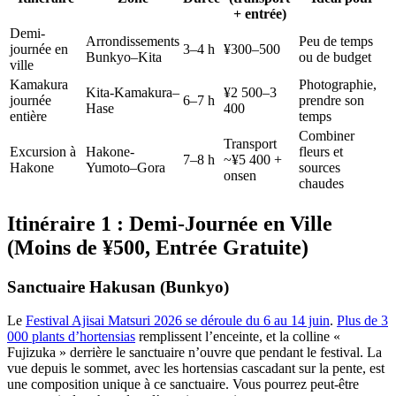
+ entrée)
Demi-
Arrondissements
Peu de temps
journée en
3–4 h
¥300–500
Bunkyo–Kita
ou de budget
ville
Kamakura
Photographie,
Kita-Kamakura–
¥2 500–3
journée
6–7 h
prendre son
Hase
400
entière
temps
Combiner
Transport
Excursion à
Hakone-
fleurs et
7–8 h
~¥5 400 +
Hakone
Yumoto–Gora
sources
onsen
chaudes
Itinéraire 1 : Demi-Journée en Ville
(Moins de ¥500, Entrée Gratuite)
Sanctuaire Hakusan (Bunkyo)
Le
Festival Ajisai Matsuri 2026 se déroule du 6 au 14 juin
.
Plus de 3
000 plants d’hortensias
remplissent l’enceinte, et la colline «
Fujizuka » derrière le sanctuaire n’ouvre que pendant le festival. La
vue depuis le sommet, avec les hortensias cascadant sur la pente, est
une composition unique à ce sanctuaire. Vous pourrez peut-être