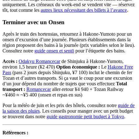
uniquement. Les créneaux du week-end se vendent vite — réservez
tôt, tout comme les
autres lieux nécessitant des billets à l’avance
.
Terminer avec un Onsen
Après le train des hortensias, retournez à Hakone-Yumoto pour un
onsen d’excursion d’une journée. Plusieurs établissements dans la
région proposent des bains à la journée (prix variables selon le lieu).
Consultez notre
guide onsen et sentō
pour l’étiquette des bains.
Accès :
Odakyu Romancecar
de Shinjuku à Hakone-Yumoto,
environ 1,5 heure (¥2 470)
Option économique :
Le
Hakone Free
Pass
(pass 2 jours depuis Shinjuku, ¥7 100) inclut le chemin de fer
Tozan et d’autres transports. Si ça vaut le coup pour une excursion
d’un jour dépend du nombre de trajets que vous effectuez
Total
transport :
Romancecar
aller-retour ¥4 940 + Tozan Railway
~¥460 ≈ ~¥5 400 (onsen et repas en sus)
Pour la météo de juin et les prix des hôtels, consultez notre
guide de
la saison des pluies
. Les conseils pour manger avec un petit budget
se trouvent dans notre
guide gastronomie petit budget à Tokyo
.
Références :