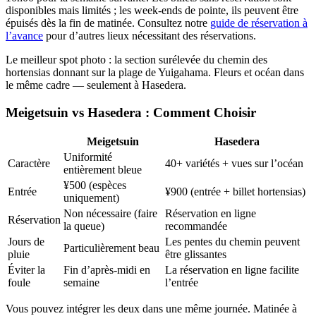
disponibles mais limités ; les week-ends de pointe, ils peuvent être
épuisés dès la fin de matinée. Consultez notre
guide de réservation à
l’avance
pour d’autres lieux nécessitant des réservations.
Le meilleur spot photo : la section surélevée du chemin des
hortensias donnant sur la plage de Yuigahama. Fleurs et océan dans
le même cadre — seulement à Hasedera.
Meigetsuin vs Hasedera : Comment Choisir
Meigetsuin
Hasedera
Uniformité
Caractère
40+ variétés + vues sur l’océan
entièrement bleue
¥500 (espèces
Entrée
¥900 (entrée + billet hortensias)
uniquement)
Non nécessaire (faire
Réservation en ligne
Réservation
la queue)
recommandée
Jours de
Les pentes du chemin peuvent
Particulièrement beau
pluie
être glissantes
Éviter la
Fin d’après-midi en
La réservation en ligne facilite
foule
semaine
l’entrée
Vous pouvez intégrer les deux dans une même journée. Matinée à