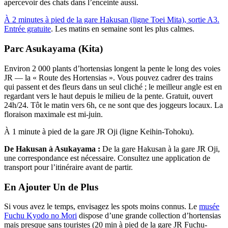
apercevoir des chats dans l’enceinte aussi.
À 2 minutes à pied de la gare Hakusan (ligne Toei Mita), sortie A3.
Entrée gratuite
. Les matins en semaine sont les plus calmes.
Parc Asukayama (Kita)
Environ 2 000 plants d’hortensias longent la pente le long des voies
JR — la « Route des Hortensias ». Vous pouvez cadrer des trains
qui passent et des fleurs dans un seul cliché ; le meilleur angle est en
regardant vers le haut depuis le milieu de la pente. Gratuit, ouvert
24h/24. Tôt le matin vers 6h, ce ne sont que des joggeurs locaux. La
floraison maximale est mi-juin.
À 1 minute à pied de la gare JR Oji (ligne Keihin-Tohoku).
De Hakusan à Asukayama :
De la gare Hakusan à la gare JR Oji,
une correspondance est nécessaire. Consultez une application de
transport pour l’itinéraire avant de partir.
En Ajouter Un de Plus
Si vous avez le temps, envisagez les spots moins connus. Le
musée
Fuchu Kyodo no Mori
dispose d’une grande collection d’hortensias
mais presque sans touristes (20 min à pied de la gare JR Fuchu-