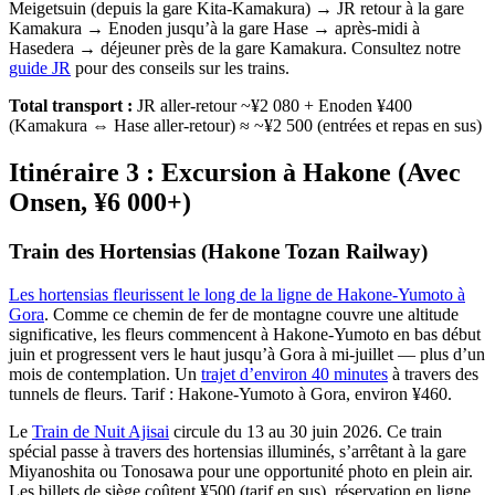
Meigetsuin (depuis la gare Kita-Kamakura) → JR retour à la gare
Kamakura → Enoden jusqu’à la gare Hase → après-midi à
Hasedera → déjeuner près de la gare Kamakura. Consultez notre
guide JR
pour des conseils sur les trains.
Total transport :
JR aller-retour ~¥2 080 + Enoden ¥400
(Kamakura ⇔ Hase aller-retour) ≈ ~¥2 500 (entrées et repas en sus)
Itinéraire 3 : Excursion à Hakone (Avec
Onsen, ¥6 000+)
Train des Hortensias (Hakone Tozan Railway)
Les hortensias fleurissent le long de la ligne de Hakone-Yumoto à
Gora
. Comme ce chemin de fer de montagne couvre une altitude
significative, les fleurs commencent à Hakone-Yumoto en bas début
juin et progressent vers le haut jusqu’à Gora à mi-juillet — plus d’un
mois de contemplation. Un
trajet d’environ 40 minutes
à travers des
tunnels de fleurs. Tarif : Hakone-Yumoto à Gora, environ ¥460.
Le
Train de Nuit Ajisai
circule du 13 au 30 juin 2026. Ce train
spécial passe à travers des hortensias illuminés, s’arrêtant à la gare
Miyanoshita ou Tonosawa pour une opportunité photo en plein air.
Les billets de siège coûtent ¥500 (tarif en sus), réservation en ligne