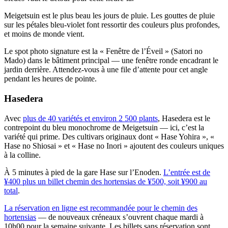
Meigetsuin est le plus beau les jours de pluie. Les gouttes de pluie
sur les pétales bleu-violet font ressortir des couleurs plus profondes,
et moins de monde vient.
Le spot photo signature est la « Fenêtre de l’Éveil » (Satori no
Mado) dans le bâtiment principal — une fenêtre ronde encadrant le
jardin derrière. Attendez-vous à une file d’attente pour cet angle
pendant les heures de pointe.
Hasedera
Avec
plus de 40 variétés et environ 2 500 plants
, Hasedera est le
contrepoint du bleu monochrome de Meigetsuin — ici, c’est la
variété qui prime. Des cultivars originaux dont « Hase Yohira », «
Hase no Shiosai » et « Hase no Inori » ajoutent des couleurs uniques
à la colline.
À 5 minutes à pied de la gare Hase sur l’Enoden.
L’entrée est de
¥400 plus un billet chemin des hortensias de ¥500, soit ¥900 au
total
.
La réservation en ligne est recommandée pour le chemin des
hortensias
— de nouveaux créneaux s’ouvrent chaque mardi à
10h00 pour la semaine suivante. Les billets sans réservation sont