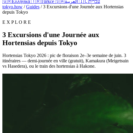
🇬🇷
Ελληνικά
🇹🇷
Türkçe
🇸🇦
العربية
🇮🇱
עברית
tokyo.how
/
Guides
/
3 Excursions d'une Journée aux Hortensias
depuis Tokyo
E X P L O R E
3 Excursions d'une Journée aux
Hortensias depuis Tokyo
Hortensias Tokyo 2026 : pic de floraison 2e–3e semaine de juin. 3
itinéraires — demi-journée en ville (gratuit), Kamakura (Meigetsuin
vs Hasedera), ou le train des hortensias à Hakone.