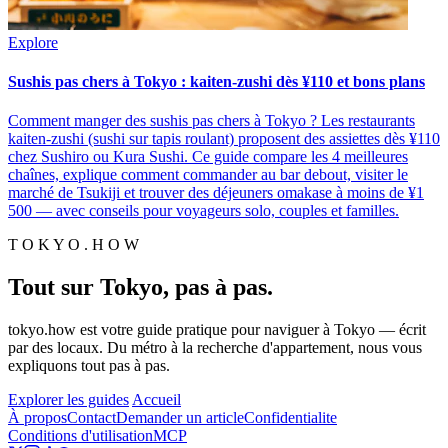
Explore
Sushis pas chers à Tokyo : kaiten-zushi dès ¥110 et bons plans
Comment manger des sushis pas chers à Tokyo ? Les restaurants
kaiten-zushi (sushi sur tapis roulant) proposent des assiettes dès ¥110
chez Sushiro ou Kura Sushi. Ce guide compare les 4 meilleures
chaînes, explique comment commander au bar debout, visiter le
marché de Tsukiji et trouver des déjeuners omakase à moins de ¥1
500 — avec conseils pour voyageurs solo, couples et familles.
T O K Y O . H O W
Tout sur Tokyo, pas à pas.
tokyo.how est votre guide pratique pour naviguer à Tokyo — écrit
par des locaux. Du métro à la recherche d'appartement, nous vous
expliquons tout pas à pas.
Explorer les guides
Accueil
À propos
Contact
Demander un article
Confidentialite
Conditions d'utilisation
MCP