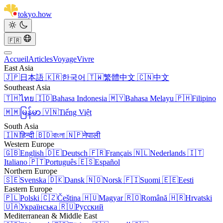
tokyo
.
how
🇫🇷
Accueil
Articles
Voyage
Vivre
East Asia
🇯🇵
日本語
🇰🇷
한국어
🇹🇼
繁體中文
🇨🇳
中文
Southeast Asia
🇹🇭
ไทย
🇮🇩
Bahasa Indonesia
🇲🇾
Bahasa Melayu
🇵🇭
Filipino
🇲🇲
မြန်မာ
🇻🇳
Tiếng Việt
South Asia
🇮🇳
हिन्दी
🇧🇩
বাংলা
🇳🇵
नेपाली
Western Europe
🇬🇧
English
🇩🇪
Deutsch
🇫🇷
Français
🇳🇱
Nederlands
🇮🇹
Italiano
🇵🇹
Português
🇪🇸
Español
Northern Europe
🇸🇪
Svenska
🇩🇰
Dansk
🇳🇴
Norsk
🇫🇮
Suomi
🇪🇪
Eesti
Eastern Europe
🇵🇱
Polski
🇨🇿
Čeština
🇭🇺
Magyar
🇷🇴
Română
🇭🇷
Hrvatski
🇺🇦
Українська
🇷🇺
Русский
Mediterranean & Middle East