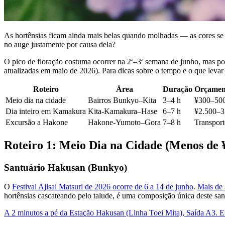
As hortênsias ficam ainda mais belas quando molhadas — as cores se i
no auge justamente por causa dela?
O pico de floração costuma ocorrer na 2ª–3ª semana de junho, mas pode 
atualizadas em maio de 2026). Para dicas sobre o tempo e o que levar
Roteiro
Área
Duração
Orçament
Meio dia na cidade
Bairros Bunkyo–Kita
3–4 h
¥300–50
Dia inteiro em Kamakura
Kita-Kamakura–Hase
6–7 h
¥2.500–3
Excursão a Hakone
Hakone-Yumoto–Gora
7–8 h
Transpor
Roteiro 1: Meio Dia na Cidade (Menos de 
Santuário Hakusan (Bunkyo)
O
Festival Ajisai Matsuri de 2026 ocorre de 6 a 14 de junho
.
Mais de 
hortênsias cascateando pelo talude, é uma composição única deste san
A 2 minutos a pé da Estação Hakusan (Linha Toei Mita), Saída A3. En