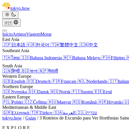
tokyo
.
how
🇵🇹
Início
Artigos
Viagem
Morar
East Asia
🇯🇵
日本語
🇰🇷
한국어
🇹🇼
繁體中文
🇨🇳
中文
Southeast Asia
🇹🇭
ไทย
🇮🇩
Bahasa Indonesia
🇲🇾
Bahasa Melayu
🇵🇭
Filipino

South Asia
🇮🇳
हिन्दी
🇧🇩
বাংলা
🇳🇵
नेपाली
Western Europe
🇬🇧
English
🇩🇪
Deutsch
🇫🇷
Français
🇳🇱
Nederlands
🇮🇹
Italia
Northern Europe
🇸🇪
Svenska
🇩🇰
Dansk
🇳🇴
Norsk
🇫🇮
Suomi
🇪🇪
Eesti
Eastern Europe
🇵🇱
Polski
🇨🇿
Čeština
🇭🇺
Magyar
🇷🇴
Română
🇭🇷
Hrvatski
🇺
Mediterranean & Middle East
🇬🇷
Ελληνικά
🇹🇷
Türkçe
🇸🇦
العربية
🇮🇱
עברית
tokyo.how
/
Guias
/
3 Roteiros de Excursão para Ver Hortênsias Sai
E X P L O R E