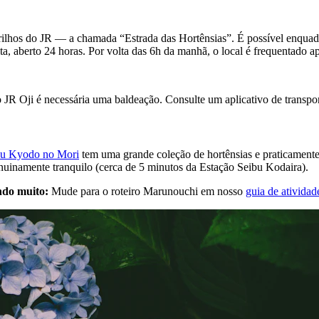
rilhos do JR — a chamada “Estrada das Hortênsias”. É possível enquadr
ita, aberto 24 horas. Por volta das 6h da manhã, o local é frequentado 
 Oji é necessária uma baldeação. Consulte um aplicativo de transporte 
u Kyodo no Mori
tem uma grande coleção de hortênsias e praticament
nuinamente tranquilo (cerca de 5 minutos da Estação Seibu Kodaira).
ndo muito:
Mude para o roteiro Marunouchi em nosso
guia de atividad