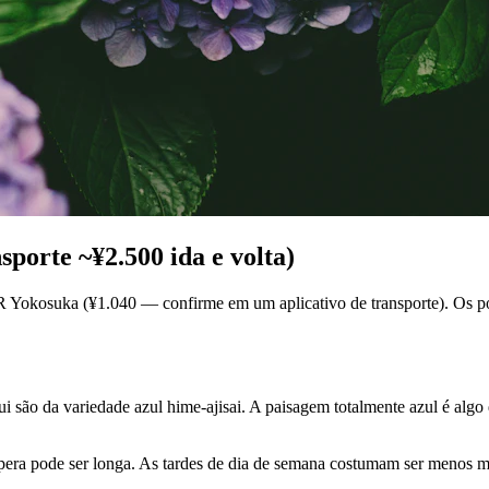
porte ~¥2.500 ida e volta)
okosuka (¥1.040 — confirme em um aplicativo de transporte). Os pon
i são da variedade azul hime-ajisai. A paisagem totalmente azul é alg
pera pode ser longa. As tardes de dia de semana costumam ser menos m