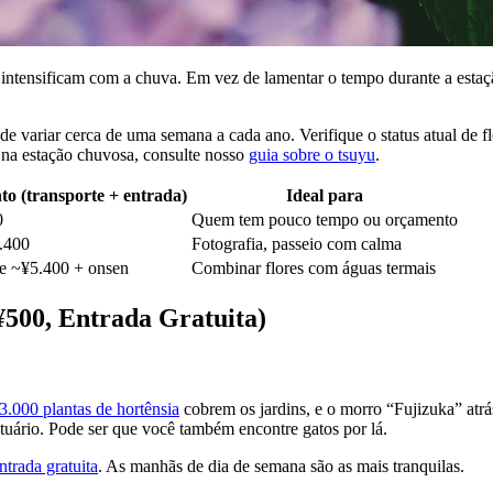
ntensificam com a chuva. Em vez de lamentar o tempo durante a estação
variar cerca de uma semana a cada ano. Verifique o status atual de flor
 na estação chuvosa, consulte nosso
guia sobre o tsuyu
.
o (transporte + entrada)
Ideal para
0
Quem tem pouco tempo ou orçamento
.400
Fotografia, passeio com calma
te ~¥5.400 + onsen
Combinar flores com águas termais
¥500, Entrada Gratuita)
3.000 plantas de hortênsia
cobrem os jardins, e o morro “Fujizuka” atrás
tuário. Pode ser que você também encontre gatos por lá.
trada gratuita
. As manhãs de dia de semana são as mais tranquilas.