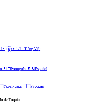
🇲
မြန်မာ
🇻🇳
Tiếng Việt
no
🇵🇹
Português
🇪🇸
Español
🇦
Українська
🇷🇺
Русский
ndo de Tóquio