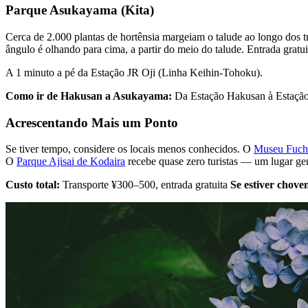
Parque Asukayama (Kita)
Cerca de 2.000 plantas de hortênsia margeiam o talude ao longo dos t
ângulo é olhando para cima, a partir do meio do talude. Entrada gratu
A 1 minuto a pé da Estação JR Oji (Linha Keihin-Tohoku).
Como ir de Hakusan a Asukayama:
Da Estação Hakusan à Estação JR
Acrescentando Mais um Ponto
Se tiver tempo, considere os locais menos conhecidos. O
Museu Fuch
O
Parque Ajisai de Kodaira
recebe quase zero turistas — um lugar ge
Custo total:
Transporte ¥300–500, entrada gratuita
Se estiver chove