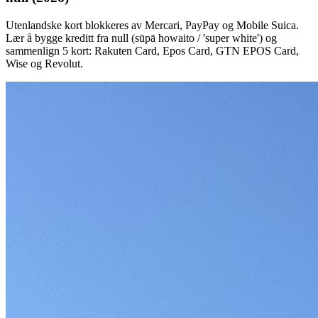
Utenlandske kort blokkeres av Mercari, PayPay og Mobile Suica.
Lær å bygge kreditt fra null (sūpā howaito / 'super white') og
sammenlign 5 kort: Rakuten Card, Epos Card, GTN EPOS Card,
Wise og Revolut.