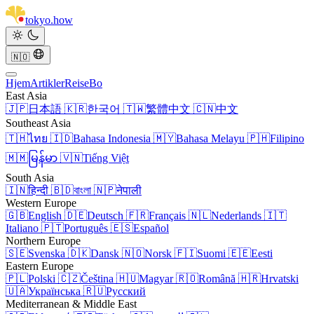
tokyo
.
how
🇳🇴
Hjem
Artikler
Reise
Bo
East Asia
🇯🇵
日本語
🇰🇷
한국어
🇹🇼
繁體中文
🇨🇳
中文
Southeast Asia
🇹🇭
ไทย
🇮🇩
Bahasa Indonesia
🇲🇾
Bahasa Melayu
🇵🇭
Filipino
🇲🇲
မြန်မာ
🇻🇳
Tiếng Việt
South Asia
🇮🇳
हिन्दी
🇧🇩
বাংলা
🇳🇵
नेपाली
Western Europe
🇬🇧
English
🇩🇪
Deutsch
🇫🇷
Français
🇳🇱
Nederlands
🇮🇹
Italiano
🇵🇹
Português
🇪🇸
Español
Northern Europe
🇸🇪
Svenska
🇩🇰
Dansk
🇳🇴
Norsk
🇫🇮
Suomi
🇪🇪
Eesti
Eastern Europe
🇵🇱
Polski
🇨🇿
Čeština
🇭🇺
Magyar
🇷🇴
Română
🇭🇷
Hrvatski
🇺🇦
Українська
🇷🇺
Русский
Mediterranean & Middle East