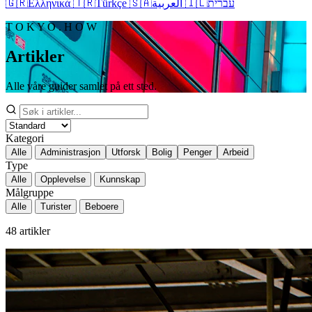
🇬🇷
Ελληνικά
🇹🇷
Türkçe
🇸🇦
العربية
🇮🇱
עברית
T O K Y O . H O W
Artikler
Alle våre guider samlet på ett sted.
Kategori
Alle
Administrasjon
Utforsk
Bolig
Penger
Arbeid
Type
Alle
Opplevelse
Kunnskap
Målgruppe
Alle
Turister
Beboere
48
artikler