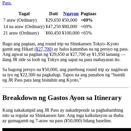
Pass.
Tagal
Dati
Ngayon
Pagtaas
7 araw (Ordinary)
¥29,650
¥50,000
+69%
14 na araw (Ordinary)
¥47,250
¥80,000
+69%
21 araw (Ordinary)
¥60,450
¥100,000
+65%
Bago ang pagtaas, ang round trip na Shinkansen Tokyo–Kyoto
gamit ang Hikari (
¥27,700
) ay halos katumbas na ng presyo ng pass.
Ang agwat sa pagitan ng ¥29,650 at ¥27,700 ay ¥1,950 lamang —
ilang JR ride sa loob ng Tokyo ang sapat na para mabayaran ito.
Sa bagong presyo na ¥50,000, ang parehong round trip ay nagiiwan
sa iyo ng ¥22,300 na pagkalugi. Tapos na ang panahon ng “bumili
ng JR Pass para lang bisitahin ang Kyoto.”
Breakdown ng Gastos Ayon sa Itinerary
Kung nakakatipid ang JR Pass ay nakadepende sa paghahambing
nito sa regular na Shinkansen fare. Ang mga kalkulasyon sa ibaba
ay gumagamit ng 7-araw na pass (¥50,000) bilang baseline.