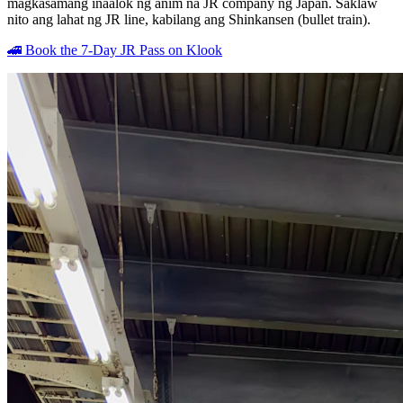
magkasamang inaalok ng anim na JR company ng Japan. Saklaw
nito ang lahat ng JR line, kabilang ang Shinkansen (bullet train).
🚄 Book the 7-Day JR Pass on Klook