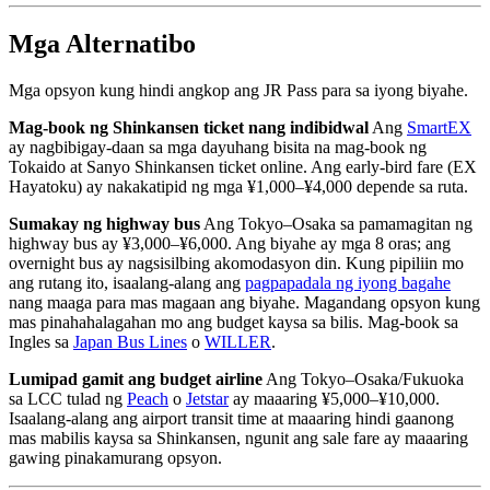
Mga Alternatibo
Mga opsyon kung hindi angkop ang JR Pass para sa iyong biyahe.
Mag-book ng Shinkansen ticket nang indibidwal
Ang
SmartEX
ay nagbibigay-daan sa mga dayuhang bisita na mag-book ng
Tokaido at Sanyo Shinkansen ticket online. Ang early-bird fare (EX
Hayatoku) ay nakakatipid ng mga ¥1,000–¥4,000 depende sa ruta.
Sumakay ng highway bus
Ang Tokyo–Osaka sa pamamagitan ng
highway bus ay ¥3,000–¥6,000. Ang biyahe ay mga 8 oras; ang
overnight bus ay nagsisilbing akomodasyon din. Kung pipiliin mo
ang rutang ito, isaalang-alang ang
pagpapadala ng iyong bagahe
nang maaga para mas magaan ang biyahe. Magandang opsyon kung
mas pinahahalagahan mo ang budget kaysa sa bilis. Mag-book sa
Ingles sa
Japan Bus Lines
o
WILLER
.
Lumipad gamit ang budget airline
Ang Tokyo–Osaka/Fukuoka
sa LCC tulad ng
Peach
o
Jetstar
ay maaaring ¥5,000–¥10,000.
Isaalang-alang ang airport transit time at maaaring hindi gaanong
mas mabilis kaysa sa Shinkansen, ngunit ang sale fare ay maaaring
gawing pinakamurang opsyon.