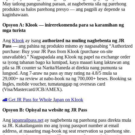
May tatlong pangunahing paraan, at nagbebenta sila ng parehong
produkto sa halos parehong presyo — ang pagpili ay depende sa
kaginhawaan.
Opsyon A: Klook — inirerekomenda para sa karamihan ng
mga turista
Ang
Klook
ay isang
authorized na muling nagbebenta ng JR
Pass
— ang pahina ng produkto mismo ay nagsasabing “Authorized
purchase: Buy your JR Pass from Klook (purchase on-site
unavailable).” Nagpapadala ang Klook ng papel na exchange order
sa iyong tahanan bago ka lumipad, kaya maaari kang laktawan ang
pila sa JR counter sa Narita/Haneda at direkta nang pumunta sa
lungsod. Ang 7-araw na pass ay may rating na 4.8/5 mula sa
29,000+ na review at nabo-book na ng 700,000+ beses. Booking sa
Ingles, mobile voucher, tumatanggap ng overseas card
(Visa/Mastercard/JCB/AMEX).
🚄 Get JR Pass for Whole Japan on Klook
Opsyon B: Opisyal na website ng JR Pass
Ang
japanrailpass.net
ay nagbebenta ng parehong pass direkta mula
sa JR. Kakailanganin mo ang iyong passport number at email
address, at maaaring mag-book ng seat reservation sa parehong site.