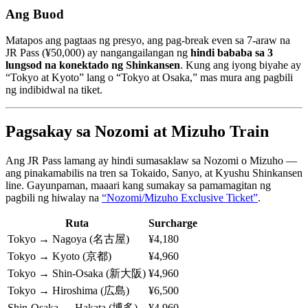
Ang Buod
Matapos ang pagtaas ng presyo, ang pag-break even sa 7-araw na
JR Pass (¥50,000) ay nangangailangan ng
hindi bababa sa 3
lungsod na konektado ng Shinkansen
. Kung ang iyong biyahe ay
“Tokyo at Kyoto” lang o “Tokyo at Osaka,” mas mura ang pagbili
ng indibidwal na tiket.
Pagsakay sa Nozomi at Mizuho Train
Ang JR Pass lamang ay hindi sumasaklaw sa Nozomi o Mizuho —
ang pinakamabilis na tren sa Tokaido, Sanyo, at Kyushu Shinkansen
line. Gayunpaman, maaari kang sumakay sa pamamagitan ng
pagbili ng hiwalay na
“Nozomi/Mizuho Exclusive Ticket”
.
Ruta
Surcharge
Tokyo → Nagoya (名古屋)
¥4,180
Tokyo → Kyoto (京都)
¥4,960
Tokyo → Shin-Osaka (新大阪)
¥4,960
Tokyo → Hiroshima (広島)
¥6,500
Shin-Osaka → Hakata (博多)
¥4,960