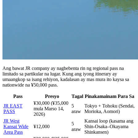
Ang bawat JR company ay nagbebenta rin ng regional pass na
limitado sa partikular na lugar. Kung ang iyong itinerary ay
umaangkop sa isang rehiyon, kadalasan ay mas mura ito kaysa sa
nationwide na ¥50,000 pass.
Pass
Presyo
Tagal
Pinakamainam Para Sa
¥30,000 (¥35,000
JR EAST
5
Tokyo + Tohoku (Sendai,
mula Marso 14,
PASS
araw
Morioka, Aomori)
2026)
JR West
Kansai loop (kasama ang
5
Kansai Wide
¥12,000
Shin-Osaka–Okayama
araw
Area Pass
Shinkansen)