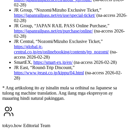
02-28)
JR Group, “Nozomi/Mizuho Exclusive Ticket,”
https://japanrailpass.net/en/use/special-ticket/
(na-access 2026-
02-28)
JR Group, “JAPAN RAIL PASS Online Purchase,”
https://japanrailpass.net/en/purchase/online/
(na-access 2026-
02-28)
JR Central, “Nozomi/Mizuho Exclusive Ticket,”
https://global.jr-
central.co.jp/en/onlinebooking/contents/jrp_nozomi/
(na-
access 2026-02-28)
SmartEX,
https://smart-ex.jp/en/
(na-access 2026-02-28)
JR East, “Round-Trip Discount,”
https://www.jreast.co.jp/kippu/04.html
(na-access 2026-02-
28)
* Ang artikulong ito ay isinalin mula sa orihinal na Japanese sa
tulong ng machine translation. Ang ilang mga ekspresyon ay
maaaring hindi natural pakinggan.
tokyo.how Editorial Team