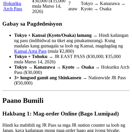
¥30,000 (¥35,000
Hokuriku
7
Tokyo → Kanazawa →
mula Marso 14,
Arch Pass
araw
Kyoto → Osaka
2026)
Gabay sa Pagdedesisyon
Tokyo + Kansai (Kyoto/Osaka) lamang
→ Hindi kailangan
ng pass (indibidwal na tiket ang pinakamurang). Kung
madalas kang gumagala sa loob ng Kansai, magdagdag ng
Kansai Area Pass
(mula ¥2,800)
Tokyo + Tohoku
→ JR EAST PASS (¥30,000; ¥35,000
mula Marso 14, 2026)
Tokyo → Kanazawa → Kyoto → Osaka
→ Hokuriku Arch
Pass (¥30,000)
3+ lungsod gamit ang Shinkansen
→ Nationwide JR Pass
(¥50,000)
Paano Bumili
Hakbang 1: Mag-order Online (Bago Lumipad)
Hindi ka mabibili ng JR Pass sa mga JR station counter sa loob ng
Japan, kaya kailangan mong mag-order bago ang iyong biyahe.