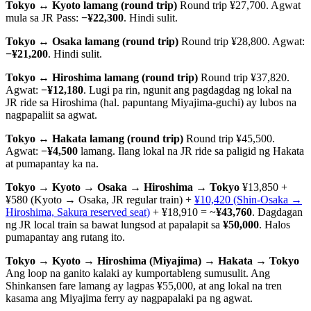
Tokyo ↔ Kyoto lamang (round trip)
Round trip ¥27,700. Agwat
mula sa JR Pass:
−¥22,300
. Hindi sulit.
Tokyo ↔ Osaka lamang (round trip)
Round trip ¥28,800. Agwat:
−¥21,200
. Hindi sulit.
Tokyo ↔ Hiroshima lamang (round trip)
Round trip ¥37,820.
Agwat:
−¥12,180
. Lugi pa rin, ngunit ang pagdagdag ng lokal na
JR ride sa Hiroshima (hal. papuntang Miyajima-guchi) ay lubos na
nagpapaliit sa agwat.
Tokyo ↔ Hakata lamang (round trip)
Round trip ¥45,500.
Agwat:
−¥4,500
lamang. Ilang lokal na JR ride sa paligid ng Hakata
at pumapantay ka na.
Tokyo → Kyoto → Osaka → Hiroshima → Tokyo
¥13,850 +
¥580 (Kyoto → Osaka, JR regular train) +
¥10,420 (Shin-Osaka →
Hiroshima, Sakura reserved seat)
+ ¥18,910 = ~
¥43,760
. Dagdagan
ng JR local train sa bawat lungsod at papalapit sa
¥50,000
. Halos
pumapantay ang rutang ito.
Tokyo → Kyoto → Hiroshima (Miyajima) → Hakata → Tokyo
Ang loop na ganito kalaki ay kumportableng sumusulit. Ang
Shinkansen fare lamang ay lagpas ¥55,000, at ang lokal na tren
kasama ang Miyajima ferry ay nagpapalaki pa ng agwat.