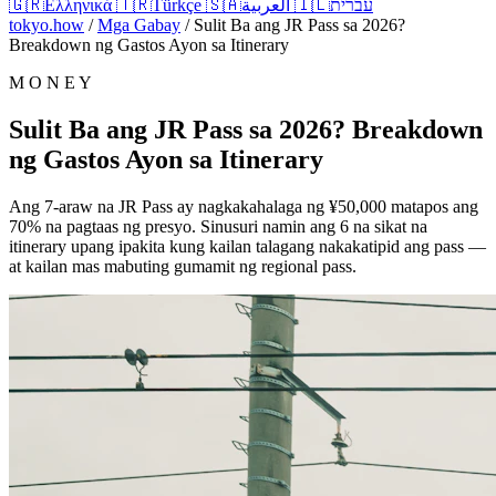
🇬🇷
Ελληνικά
🇹🇷
Türkçe
🇸🇦
العربية
🇮🇱
עברית
tokyo.how
/
Mga Gabay
/
Sulit Ba ang JR Pass sa 2026?
Breakdown ng Gastos Ayon sa Itinerary
M O N E Y
Sulit Ba ang JR Pass sa 2026? Breakdown
ng Gastos Ayon sa Itinerary
Ang 7-araw na JR Pass ay nagkakahalaga ng ¥50,000 matapos ang
70% na pagtaas ng presyo. Sinusuri namin ang 6 na sikat na
itinerary upang ipakita kung kailan talagang nakakatipid ang pass —
at kailan mas mabuting gumamit ng regional pass.