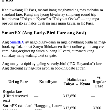
Kahit walang JR Pass, maaari kang magbayad ng mas mababa sa
standard fare. Kung ang iyong biyahe ay simpleng round trip —
halimbawa “Tokyo at Kyoto” o “Tokyo at Osaka” — ang mga
opsyon na ito ay halos tiyak na mas mura kaysa sa JR Pass.
SmartEX (Ang Early-Bird Fare ang Susi)
Ang
SmartEX
ay nagbibigay-daan sa mga dayuhang bisita na mag-
book ng Tokaido at Sanyo Shinkansen ticket online gamit ang credit
card. Mag-register ng Suica o ibang IC card, at maaari kang
sumakay nang walang tiket sa gate.
Ang tunay na tipid ay galing sa early-bird (“EX Hayatoku”) fare.
Ang discount ay nag-iiba ayon sa booking date at tren:
vs.
Halimbawa
Uri ng Fare
Kundisyon
Regular
Tokyo → Kyoto
Fare
Regular fare
(Hikari reserved
—
¥13,850
—
seat)
SmartEX (standard
Hanggang 1 araw
¥13,650
−¥200