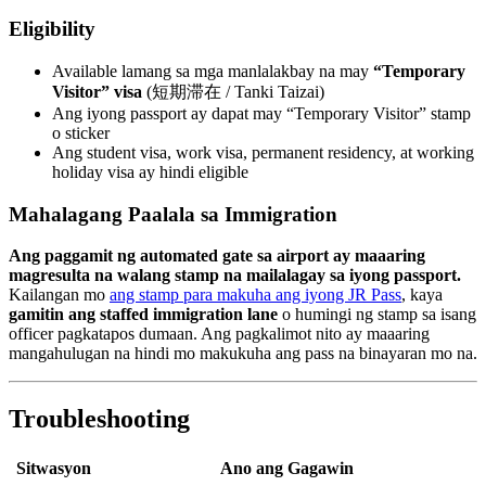
Eligibility
Available lamang sa mga manlalakbay na may
“Temporary
Visitor” visa
(短期滞在 / Tanki Taizai)
Ang iyong passport ay dapat may “Temporary Visitor” stamp
o sticker
Ang student visa, work visa, permanent residency, at working
holiday visa ay hindi eligible
Mahalagang Paalala sa Immigration
Ang paggamit ng automated gate sa airport ay maaaring
magresulta na walang stamp na mailalagay sa iyong passport.
Kailangan mo
ang stamp para makuha ang iyong JR Pass
, kaya
gamitin ang staffed immigration lane
o humingi ng stamp sa isang
officer pagkatapos dumaan. Ang pagkalimot nito ay maaaring
mangahulugan na hindi mo makukuha ang pass na binayaran mo na.
Troubleshooting
Sitwasyon
Ano ang Gagawin