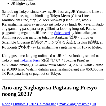
JR highway bus
Sa loob ng Tokyo, sinasaklaw ng JR Pass ang JR Yamanote Line at
JR Chuo Line, ngunit hindi ang Tokyo Metro (Ginza Line,
Marunouchi Line, atbp.) o Toei Subway (Oedo Line, atbp.).
Karamihan sa subway network ng Tokyo ay hindi JR, kaya limitado
ang gamit ng pass para sa paglilibot sa loob ng lungsod. Para sa
paggamit ng mga non-JR line, ang
Suica card
ay kinakailangan.
Ang mga popular na lugar tulad ng Asakusa (浅草), Shibuya
Scramble Crossing (渋谷スクランブル交差点), Tsukiji (築地), at
Roppongi (六本木) ay karamihan nasa mga linya ng Tokyo Metro.
Kung gusto mo lang ng unlimited na JR ride sa loob ng sentral na
Tokyo, ang
Tokunai Pass
(都区内パス / Tokunai Pasu) ay
¥760/araw lamang (¥870/araw mula Marso 14, 2026). Kahit 7 araw
ay ¥6,090 lang. Walang dahilan para isaalang-alang ang ¥50,000 na
JR Pass para lang sa paglibot sa Tokyo.
Ano ang Nagbago sa Pagtaas ng Presyo
noong 2023?
Noong Oktubre 1, 2023, tumaas nang malaki ang presyo ng JR