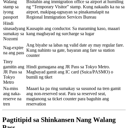
Walang
Bisitahin ang immigration office sa airport at humiling
stamp sa
ng “Temporary Visitor” stamp. Kung nakaalis ka na sa
iyong
airport, makipag-ugnayan sa pinakamalapit na
passport
Regional Immigration Services Bureau
Hindi
sinasadyang
Kausapin ang conductor. Sa maraming kaso, maaari
sumakay sa
kang magbayad ng surcharge sa lugar
Nozomi
Ang biyahe sa labas ng valid date ay may regular fare.
Nag-expire
Kung nahinto sa gate, bayaran ang fare sa station
na ang pass
counter
Tinry
gamitin ang
Hindi gumagana ang JR Pass sa Tokyo Metro.
JR Pass sa
Magbayad gamit ang IC card (Suica/PASMO) o
Tokyo
bumili ng tiket
Metro
Na-miss
Maaari ka pa ring sumakay sa susunod na tren gamit
ang naka-
ang non-reserved seat. Para sa reserved seat,
reserve na
magtanong sa ticket counter para baguhin ang
tren
reservation
Pagtitipid sa Shinkansen Nang Walang
Pass