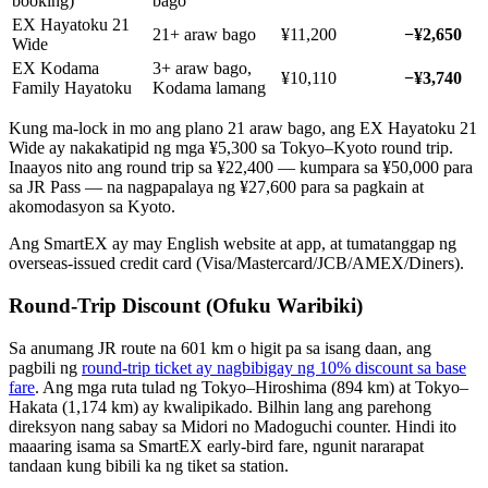
booking)
bago
EX Hayatoku 21
21+ araw bago
¥11,200
−¥2,650
Wide
EX Kodama
3+ araw bago,
¥10,110
−¥3,740
Family Hayatoku
Kodama lamang
Kung ma-lock in mo ang plano 21 araw bago, ang EX Hayatoku 21
Wide ay nakakatipid ng mga ¥5,300 sa Tokyo–Kyoto round trip.
Inaayos nito ang round trip sa ¥22,400 — kumpara sa ¥50,000 para
sa JR Pass — na nagpapalaya ng ¥27,600 para sa pagkain at
akomodasyon sa Kyoto.
Ang SmartEX ay may English website at app, at tumatanggap ng
overseas-issued credit card (Visa/Mastercard/JCB/AMEX/Diners).
Round-Trip Discount (Ofuku Waribiki)
Sa anumang JR route na 601 km o higit pa sa isang daan, ang
pagbili ng
round-trip ticket ay nagbibigay ng 10% discount sa base
fare
. Ang mga ruta tulad ng Tokyo–Hiroshima (894 km) at Tokyo–
Hakata (1,174 km) ay kwalipikado. Bilhin lang ang parehong
direksyon nang sabay sa Midori no Madoguchi counter. Hindi ito
maaaring isama sa SmartEX early-bird fare, ngunit nararapat
tandaan kung bibili ka ng tiket sa station.