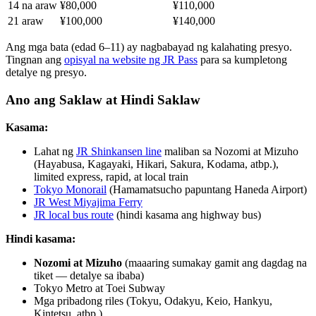
14 na araw
¥80,000
¥110,000
21 araw
¥100,000
¥140,000
Ang mga bata (edad 6–11) ay nagbabayad ng kalahating presyo.
Tingnan ang
opisyal na website ng JR Pass
para sa kumpletong
detalye ng presyo.
Ano ang Saklaw at Hindi Saklaw
Kasama:
Lahat ng
JR Shinkansen line
maliban sa Nozomi at Mizuho
(Hayabusa, Kagayaki, Hikari, Sakura, Kodama, atbp.),
limited express, rapid, at local train
Tokyo Monorail
(Hamamatsucho papuntang Haneda Airport)
JR West Miyajima Ferry
JR local bus route
(hindi kasama ang highway bus)
Hindi kasama:
Nozomi at Mizuho
(maaaring sumakay gamit ang dagdag na
tiket — detalye sa ibaba)
Tokyo Metro at Toei Subway
Mga pribadong riles (Tokyu, Odakyu, Keio, Hankyu,
Kintetsu, atbp.)