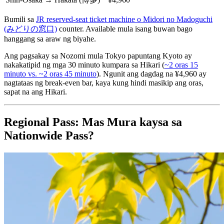
Bumili sa
JR reserved-seat ticket machine o Midori no Madoguchi
(みどりの窓口)
counter. Available mula isang buwan bago
hanggang sa araw ng biyahe.
Ang pagsakay sa Nozomi mula Tokyo papuntang Kyoto ay
nakakatipid ng mga 30 minuto kumpara sa Hikari (
~2 oras 15
minuto vs. ~2 oras 45 minuto
). Ngunit ang dagdag na ¥4,960 ay
nagtataas ng break-even bar, kaya kung hindi masikip ang oras,
sapat na ang Hikari.
Regional Pass: Mas Mura kaysa sa
Nationwide Pass?