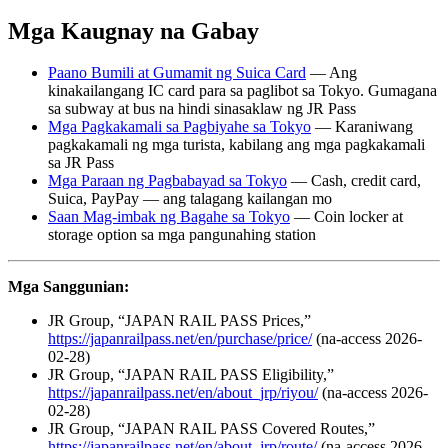
Mga Kaugnay na Gabay
Paano Bumili at Gumamit ng Suica Card
— Ang
kinakailangang IC card para sa paglibot sa Tokyo. Gumagana
sa subway at bus na hindi sinasaklaw ng JR Pass
Mga Pagkakamali sa Pagbiyahe sa Tokyo
— Karaniwang
pagkakamali ng mga turista, kabilang ang mga pagkakamali
sa JR Pass
Mga Paraan ng Pagbabayad sa Tokyo
— Cash, credit card,
Suica, PayPay — ang talagang kailangan mo
Saan Mag-imbak ng Bagahe sa Tokyo
— Coin locker at
storage option sa mga pangunahing station
Mga Sanggunian:
JR Group, “JAPAN RAIL PASS Prices,”
https://japanrailpass.net/en/purchase/price/
(na-access 2026-
02-28)
JR Group, “JAPAN RAIL PASS Eligibility,”
https://japanrailpass.net/en/about_jrp/riyou/
(na-access 2026-
02-28)
JR Group, “JAPAN RAIL PASS Covered Routes,”
https://japanrailpass.net/en/about_jrp/route/
(na-access 2026-