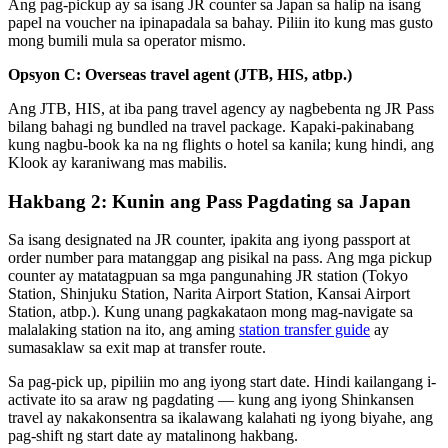
Ang pag-pickup ay sa isang JR counter sa Japan sa halip na isang
papel na voucher na ipinapadala sa bahay. Piliin ito kung mas gusto
mong bumili mula sa operator mismo.
Opsyon C: Overseas travel agent (JTB, HIS, atbp.)
Ang JTB, HIS, at iba pang travel agency ay nagbebenta ng JR Pass
bilang bahagi ng bundled na travel package. Kapaki-pakinabang
kung nagbu-book ka na ng flights o hotel sa kanila; kung hindi, ang
Klook ay karaniwang mas mabilis.
Hakbang 2: Kunin ang Pass Pagdating sa Japan
Sa isang designated na JR counter, ipakita ang iyong passport at
order number para matanggap ang pisikal na pass. Ang mga pickup
counter ay matatagpuan sa mga pangunahing JR station (Tokyo
Station, Shinjuku Station, Narita Airport Station, Kansai Airport
Station, atbp.). Kung unang pagkakataon mong mag-navigate sa
malalaking station na ito, ang aming
station transfer guide
ay
sumasaklaw sa exit map at transfer route.
Sa pag-pick up, pipiliin mo ang iyong start date. Hindi kailangang i-
activate ito sa araw ng pagdating — kung ang iyong Shinkansen
travel ay nakakonsentra sa ikalawang kalahati ng iyong biyahe, ang
pag-shift ng start date ay matalinong hakbang.