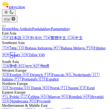
tokyo
.
how
🇵🇭
Home
Mga Artikulo
Paglalakbay
Pamumuhay
East Asia
🇯🇵
日本語
🇰🇷
한국어
🇹🇼
繁體中文
🇨🇳
中文
Southeast Asia
🇹🇭
ไทย
🇮🇩
Bahasa Indonesia
🇲🇾
Bahasa Melayu
🇵🇭
Filipino
🇲🇲
မြန်မာ
🇻🇳
Tiếng Việt
South Asia
🇮🇳
हिन्दी
🇧🇩
বাংলা
🇳🇵
नेपाली
Western Europe
🇬🇧
English
🇩🇪
Deutsch
🇫🇷
Français
🇳🇱
Nederlands
🇮🇹
Italiano
🇵🇹
Português
🇪🇸
Español
Northern Europe
🇸🇪
Svenska
🇩🇰
Dansk
🇳🇴
Norsk
🇫🇮
Suomi
🇪🇪
Eesti
Eastern Europe
🇵🇱
Polski
🇨🇿
Čeština
🇭🇺
Magyar
🇷🇴
Română
🇭🇷
Hrvatski
🇺🇦
Українська
🇷🇺
Русский
Mediterranean & Middle East