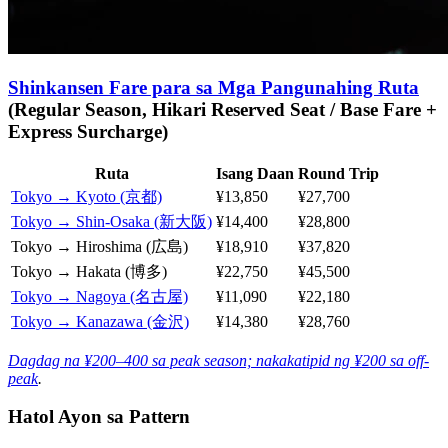
Shinkansen Fare para sa Mga Pangunahing Ruta
(Regular Season, Hikari Reserved Seat / Base Fare +
Express Surcharge)
Ruta
Isang Daan
Round Trip
Tokyo → Kyoto (京都)
¥13,850
¥27,700
Tokyo → Shin-Osaka (新大阪)
¥14,400
¥28,800
Tokyo → Hiroshima (広島)
¥18,910
¥37,820
Tokyo → Hakata (博多)
¥22,750
¥45,500
Tokyo → Nagoya (名古屋)
¥11,090
¥22,180
Tokyo → Kanazawa (金沢)
¥14,380
¥28,760
Dagdag na ¥200–400 sa peak season; nakakatipid ng ¥200 sa off-
peak
.
Hatol Ayon sa Pattern