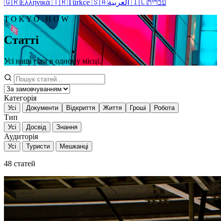
🇬🇷
Ελληνικά
🇹🇷
Türkçe
🇸🇦
العربية
🇮🇱
עברית
T O K Y O . H O W
Статті
Усі наші гіди в одному місці.
Категорія
Усі
Документи
Відкриття
Життя
Гроші
Робота
Тип
Усі
Досвід
Знання
Аудиторія
Усі
Туристи
Мешканці
48
статей