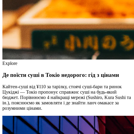
Explore
Де поїсти суші в Токіо недорого: гід з цінами
Кайтен-суші від ¥110 за тарілку, стоячі суші-бари та ринок
Цукіджі — Токіо пропонує справжнє суші на будь-який
бюджет. Порівнюємо 4 найкращі мережі (Sushiro, Kura Sushi та
ін.), пояснюємо як замовляти і де знайти ланч омакасе за
розумними цінами.