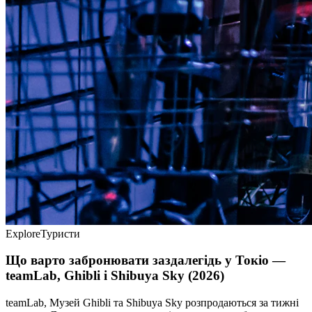
Explore
Туристи
Що варто забронювати заздалегідь у Токіо —
teamLab, Ghibli і Shibuya Sky (2026)
teamLab, Музей Ghibli та Shibuya Sky розпродаються за тижні