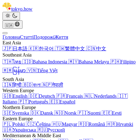
tokyo
.
how
🇺🇦
Головна
Статті
Подорожі
Життя
East Asia
🇯🇵
日本語
🇰🇷
한국어
🇹🇼
繁體中文
🇨🇳
中文
Southeast Asia
🇹🇭
ไทย
🇮🇩
Bahasa Indonesia
🇲🇾
Bahasa Melayu
🇵🇭
Filipino
🇲🇲
မြန်မာ
🇻🇳
Tiếng Việt
South Asia
🇮🇳
हिन्दी
🇧🇩
বাংলা
🇳🇵
नेपाली
Western Europe
🇬🇧
English
🇩🇪
Deutsch
🇫🇷
Français
🇳🇱
Nederlands
🇮🇹
Italiano
🇵🇹
Português
🇪🇸
Español
Northern Europe
🇸🇪
Svenska
🇩🇰
Dansk
🇳🇴
Norsk
🇫🇮
Suomi
🇪🇪
Eesti
Eastern Europe
🇵🇱
Polski
🇨🇿
Čeština
🇭🇺
Magyar
🇷🇴
Română
🇭🇷
Hrvatski
🇺🇦
Українська
🇷🇺
Русский
Mediterranean & Middle East