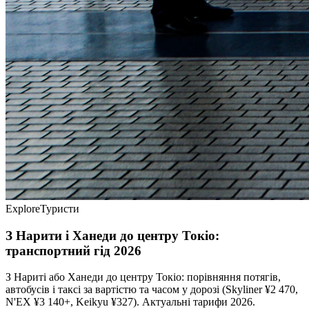
Explore
Туристи
З Нарити і Ханеди до центру Токіо:
транспортний гід 2026
З Нариті або Ханеди до центру Токіо: порівняння потягів,
автобусів і таксі за вартістю та часом у дорозі (Skyliner ¥2 470,
N'EX ¥3 140+, Keikyu ¥327). Актуальні тарифи 2026.