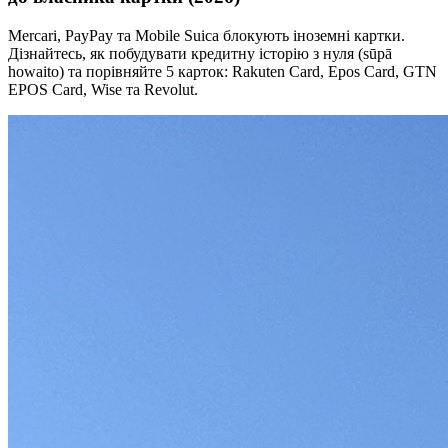
Mercari, PayPay та Mobile Suica блокують іноземні картки.
Дізнайтесь, як побудувати кредитну історію з нуля (sūpā
howaito) та порівняйте 5 карток: Rakuten Card, Epos Card, GTN
EPOS Card, Wise та Revolut.