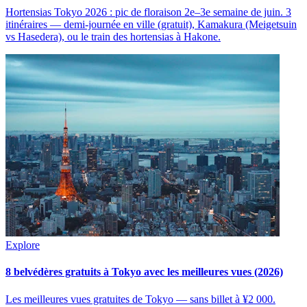
Hortensias Tokyo 2026 : pic de floraison 2e–3e semaine de juin. 3
itinéraires — demi-journée en ville (gratuit), Kamakura (Meigetsuin
vs Hasedera), ou le train des hortensias à Hakone.
Explore
8 belvédères gratuits à Tokyo avec les meilleures vues (2026)
Les meilleures vues gratuites de Tokyo — sans billet à ¥2 000.