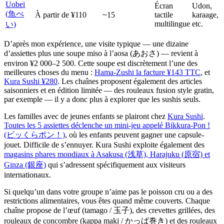
Uobei
Écran
Udon,
(魚べ
À partir de ¥110
~15
tactile
karaage,
multilingue
etc.
い)
D’après mon expérience, une visite typique — une dizaine
d’assiettes plus une soupe miso à l’aosa (あおさ) — revient à
environ ¥2 000–2 500. Cette soupe est discrètement l’une des
meilleures choses du menu :
Hama-Zushi la facture ¥143 TTC
, et
Kura Sushi ¥280
. Les chaînes proposent également des articles
saisonniers et en édition limitée — des rouleaux fusion style gratin,
par exemple — il y a donc plus à explorer que les sushis seuls.
Les familles avec de jeunes enfants se plairont chez
Kura Sushi
.
Toutes les 5 assiettes déclenche un mini-jeu appelé Bikkura-Pon !
(ビッくらポン！)
, où les enfants peuvent gagner une capsule-
jouet. Difficile de s’ennuyer. Kura Sushi exploite également des
magasins phares mondiaux à Asakusa (浅草), Harajuku (原宿) et
Ginza (銀座)
qui s’adressent spécifiquement aux visiteurs
internationaux.
Si quelqu’un dans votre groupe n’aime pas le poisson cru ou a des
restrictions alimentaires, vous êtes quand même couverts. Chaque
chaîne propose de l’œuf (tamago / 玉子), des crevettes grillées, des
rouleaux de concombre (kappa maki / かっぱ巻き) et des rouleaux