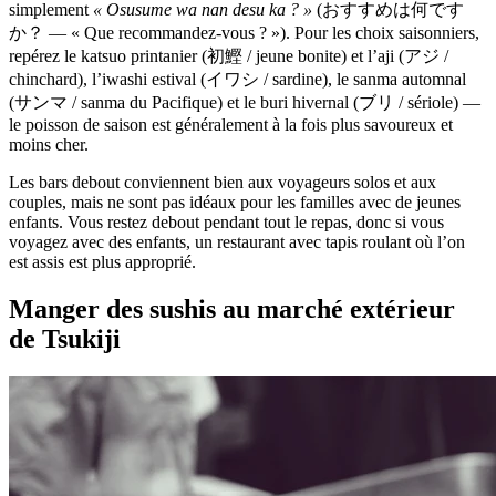
simplement
« Osusume wa nan desu ka ? »
(おすすめは何です
か？ — « Que recommandez-vous ? »). Pour les choix saisonniers,
repérez le katsuo printanier (初鰹 / jeune bonite) et l’aji (アジ /
chinchard), l’iwashi estival (イワシ / sardine), le sanma automnal
(サンマ / sanma du Pacifique) et le buri hivernal (ブリ / sériole) —
le poisson de saison est généralement à la fois plus savoureux et
moins cher.
Les bars debout conviennent bien aux voyageurs solos et aux
couples, mais ne sont pas idéaux pour les familles avec de jeunes
enfants. Vous restez debout pendant tout le repas, donc si vous
voyagez avec des enfants, un restaurant avec tapis roulant où l’on
est assis est plus approprié.
Manger des sushis au marché extérieur
de Tsukiji