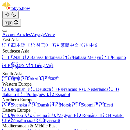
tokyo
.
how
🇫🇷
Accueil
Articles
Voyage
Vivre
East Asia
🇯🇵
日本語
🇰🇷
한국어
🇹🇼
繁體中文
🇨🇳
中文
Southeast Asia
🇹🇭
ไทย
🇮🇩
Bahasa Indonesia
🇲🇾
Bahasa Melayu
🇵🇭
Filipino
🇲🇲
မြန်မာ
🇻🇳
Tiếng Việt
South Asia
🇮🇳
हिन्दी
🇧🇩
বাংলা
🇳🇵
नेपाली
Western Europe
🇬🇧
English
🇩🇪
Deutsch
🇫🇷
Français
🇳🇱
Nederlands
🇮🇹
Italiano
🇵🇹
Português
🇪🇸
Español
Northern Europe
🇸🇪
Svenska
🇩🇰
Dansk
🇳🇴
Norsk
🇫🇮
Suomi
🇪🇪
Eesti
Eastern Europe
🇵🇱
Polski
🇨🇿
Čeština
🇭🇺
Magyar
🇷🇴
Română
🇭🇷
Hrvatski
🇺🇦
Українська
🇷🇺
Русский
Mediterranean & Middle East