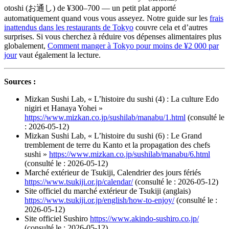
otoshi (お通し) de ¥300–700 — un petit plat apporté
automatiquement quand vous vous asseyez. Notre guide sur les
frais
inattendus dans les restaurants de Tokyo
couvre cela et d’autres
surprises. Si vous cherchez à réduire vos dépenses alimentaires plus
globalement,
Comment manger à Tokyo pour moins de ¥2 000 par
jour
vaut également la lecture.
Sources :
Mizkan Sushi Lab, « L’histoire du sushi (4) : La culture Edo
nigiri et Hanaya Yohei »
https://www.mizkan.co.jp/sushilab/manabu/1.html
(consulté le
: 2026-05-12)
Mizkan Sushi Lab, « L’histoire du sushi (6) : Le Grand
tremblement de terre du Kanto et la propagation des chefs
sushi »
https://www.mizkan.co.jp/sushilab/manabu/6.html
(consulté le : 2026-05-12)
Marché extérieur de Tsukiji, Calendrier des jours fériés
https://www.tsukiji.or.jp/calendar/
(consulté le : 2026-05-12)
Site officiel du marché extérieur de Tsukiji (anglais)
https://www.tsukiji.or.jp/english/how-to-enjoy/
(consulté le :
2026-05-12)
Site officiel Sushiro
https://www.akindo-sushiro.co.jp/
(consulté le : 2026-05-12)