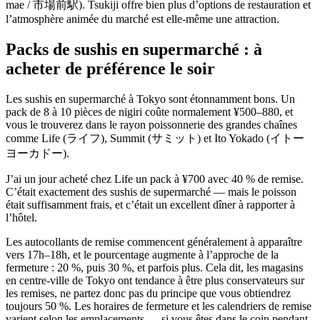
mae / 市場前駅). Tsukiji offre bien plus d’options de restauration et
l’atmosphère animée du marché est elle-même une attraction.
Packs de sushis en supermarché : à
acheter de préférence le soir
Les sushis en supermarché à Tokyo sont étonnamment bons. Un
pack de 8 à 10 pièces de nigiri coûte normalement ¥500–880, et
vous le trouverez dans le rayon poissonnerie des grandes chaînes
comme Life (ライフ), Summit (サミット) et Ito Yokado (イトー
ヨーカドー).
J’ai un jour acheté chez Life un pack à ¥700 avec 40 % de remise.
C’était exactement des sushis de supermarché — mais le poisson
était suffisamment frais, et c’était un excellent dîner à rapporter à
l’hôtel.
Les autocollants de remise commencent généralement à apparaître
vers 17h–18h, et le pourcentage augmente à l’approche de la
fermeture : 20 %, puis 30 %, et parfois plus. Cela dit, les magasins
en centre-ville de Tokyo ont tendance à être plus conservateurs sur
les remises, ne partez donc pas du principe que vous obtiendrez
toujours 50 %. Les horaires de fermeture et les calendriers de remise
varient selon les emplacements — si vous êtes dans le coin pendant