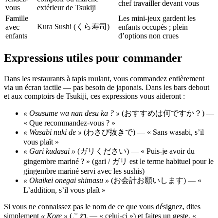
chef travailler devant vous
vous
extérieur de Tsukiji
Famille
Les mini-jeux gardent les
Kura Sushi (くら寿司)
avec
enfants occupés ; plein
enfants
d’options non crues
Expressions utiles pour commander
Dans les restaurants à tapis roulant, vous commandez entièrement
via un écran tactile — pas besoin de japonais. Dans les bars debout
et aux comptoirs de Tsukiji, ces expressions vous aideront :
« Osusume wa nan desu ka ? »
(おすすめは何ですか？) —
« Que recommandez-vous ? »
« Wasabi nuki de »
(わさび抜きで) — « Sans wasabi, s’il
vous plaît »
« Gari kudasai »
(ガリください) — « Puis-je avoir du
gingembre mariné ? » (gari / ガリ est le terme habituel pour le
gingembre mariné servi avec les sushis)
« Okaikei onegai shimasu »
(お会計お願いします) — «
L’addition, s’il vous plaît »
Si vous ne connaissez pas le nom de ce que vous désignez, dites
simplement
« Kore »
(これ — « celui-ci ») et faites un geste. «