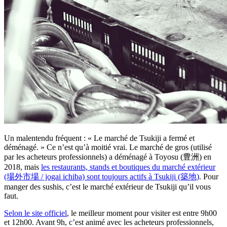
Un malentendu fréquent : « Le marché de Tsukiji a fermé et
déménagé. » Ce n’est qu’à moitié vrai. Le marché de gros (utilisé
par les acheteurs professionnels) a déménagé à Toyosu (豊洲) en
2018, mais
les restaurants, stands et boutiques du marché extérieur
(場外市場 / jogai ichiba) sont toujours actifs à Tsukiji (築地)
. Pour
manger des sushis, c’est le marché extérieur de Tsukiji qu’il vous
faut.
Selon le site officiel
, le meilleur moment pour visiter est entre 9h00
et 12h00. Avant 9h, c’est animé avec les acheteurs professionnels,