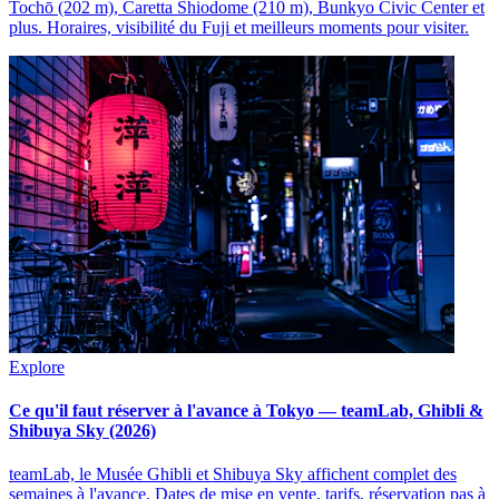
Tochō (202 m), Caretta Shiodome (210 m), Bunkyo Civic Center et
plus. Horaires, visibilité du Fuji et meilleurs moments pour visiter.
Explore
Ce qu'il faut réserver à l'avance à Tokyo — teamLab, Ghibli &
Shibuya Sky (2026)
teamLab, le Musée Ghibli et Shibuya Sky affichent complet des
semaines à l'avance. Dates de mise en vente, tarifs, réservation pas à