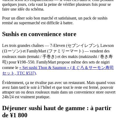
quelques jours, cela vaut la peine de vérifier plusieurs fois pour se
faire une idée du schéma.
Pour un dîner solo bon marché et satisfaisant, un pack de sushis
remisé au supermarché est difficile à battre.
Sushis en convenience store
Les trois grandes chaînes — 7-Eleven (セブンイレブン), Lawson
(ローソン) et FamilyMart (ファミリーマート) — vendent des
rouleaux main (temaki / 手巻き) et des makis (makizushi / 巻き寿
司) pour ¥198–550. FamilyMart propose même des sets de nigiri
comme le
« Set sushi Thon & Saumon » (まぐろ＆サーモン寿司
セット, TTC ¥537)
.
Évidemment, ça ne rivalise pas avec un restaurant. Mais quand vous
avez faim tard le soir à l’hôtel et que tout le reste est fermé, pouvoir
attraper un ou deux rouleaux main dans un convenience store ouvert
24h/24 est vraiment pratique.
Déjeuner sushi haut de gamme : à partir
de ¥1 800