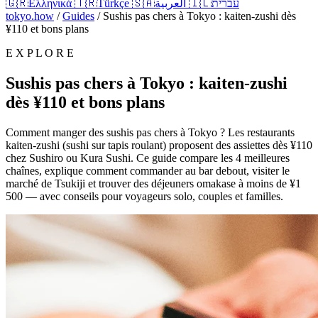
🇬🇷
Ελληνικά
🇹🇷
Türkçe
🇸🇦
العربية
🇮🇱
עברית
tokyo.how
/
Guides
/
Sushis pas chers à Tokyo : kaiten-zushi dès
¥110 et bons plans
E X P L O R E
Sushis pas chers à Tokyo : kaiten-zushi
dès ¥110 et bons plans
Comment manger des sushis pas chers à Tokyo ? Les restaurants
kaiten-zushi (sushi sur tapis roulant) proposent des assiettes dès ¥110
chez Sushiro ou Kura Sushi. Ce guide compare les 4 meilleures
chaînes, explique comment commander au bar debout, visiter le
marché de Tsukiji et trouver des déjeuners omakase à moins de ¥1
500 — avec conseils pour voyageurs solo, couples et familles.