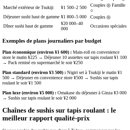
Couples ◎ Famille
Marché extérieur de Tsukiji
¥1 500–2 500
○
Déjeuner sushi haut de gamme
¥1 800–5 000
Couples ◎
¥20 000–40
Dîner sushi haut de gamme
Occasions spéciales
000
Exemples de plans journaliers par budget
Plan économique (environ ¥1 600) :
Main-roll en convenience
store le matin ¥225 → Déjeuner 10 assiettes sur tapis roulant ¥1 100
→ Pack remisé en supermarché le soir ¥250
Plan standard (environ ¥3 500) :
Nigiri set à Tsukiji le matin ¥1
500 → Déjeuner en convenience store ¥500 → Sushis sur tapis
roulant le soir ¥1 500
Plan luxe (environ ¥5 000) :
Omakase du déjeuner à Ginza ¥3 000
→ Sushis sur tapis roulant le soir ¥2 000
Chaînes de sushis sur tapis roulant : le
meilleur rapport qualité-prix