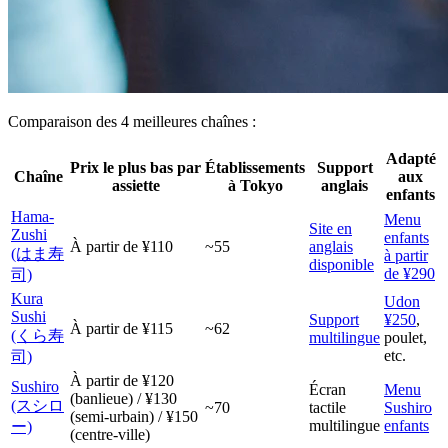
Comparaison des 4 meilleures chaînes :
Adapté
Prix le plus bas par
Établissements
Support
Chaîne
aux
assiette
à Tokyo
anglais
enfants
Hama-
Menu
Site en
Zushi
enfants
À partir de ¥110
~55
anglais
(はま寿
à partir
disponible
de ¥290
司)
Kura
Udon
Sushi
Support
¥250
,
À partir de ¥115
~62
(くら寿
multilingue
poulet,
etc.
司)
À partir de ¥120
Sushiro
Écran
Menu
(banlieue) / ¥130
(スシロ
~70
tactile
Sushiro
(semi-urbain) / ¥150
multilingue
enfants
ー)
(centre-ville)