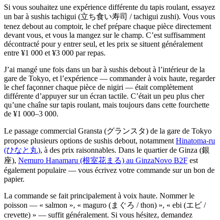
Si vous souhaitez une expérience différente du tapis roulant, essayez
un bar à sushis tachigui (立ち食い寿司 / tachigui zushi). Vous vous
tenez debout au comptoir, le chef prépare chaque pièce directement
devant vous, et vous la mangez sur le champ. C’est suffisamment
décontracté pour y entrer seul, et les prix se situent généralement
entre ¥1 000 et ¥3 000 par repas.
J’ai mangé une fois dans un bar à sushis debout à l’intérieur de la
gare de Tokyo, et l’expérience — commander à voix haute, regarder
le chef façonner chaque pièce de nigiri — était complètement
différente d’appuyer sur un écran tactile. C’était un peu plus cher
qu’une chaîne sur tapis roulant, mais toujours dans cette fourchette
de ¥1 000–3 000.
Le passage commercial Gransta (グランスタ) de la gare de Tokyo
propose plusieurs options de sushis debout, notamment
Hinatoma-ru
(ひなと丸)
, à des prix raisonnables. Dans le quartier de Ginza (銀
座),
Nemuro Hanamaru (根室花まる) au GinzaNovo B2F
est
également populaire — vous écrivez votre commande sur un bon de
papier.
La commande se fait principalement à voix haute. Nommer le
poisson — « salmon », « maguro (まぐろ / thon) », « ebi (エビ /
crevette) » — suffit généralement. Si vous hésitez, demandez