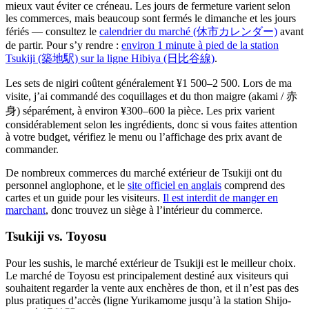
mieux vaut éviter ce créneau. Les jours de fermeture varient selon
les commerces, mais beaucoup sont fermés le dimanche et les jours
fériés — consultez le
calendrier du marché (休市カレンダー)
avant
de partir. Pour s’y rendre :
environ 1 minute à pied de la station
Tsukiji (築地駅) sur la ligne Hibiya (日比谷線)
.
Les sets de nigiri coûtent généralement ¥1 500–2 500. Lors de ma
visite, j’ai commandé des coquillages et du thon maigre (akami / 赤
身) séparément, à environ ¥300–600 la pièce. Les prix varient
considérablement selon les ingrédients, donc si vous faites attention
à votre budget, vérifiez le menu ou l’affichage des prix avant de
commander.
De nombreux commerces du marché extérieur de Tsukiji ont du
personnel anglophone, et le
site officiel en anglais
comprend des
cartes et un guide pour les visiteurs.
Il est interdit de manger en
marchant
, donc trouvez un siège à l’intérieur du commerce.
Tsukiji vs. Toyosu
Pour les sushis, le marché extérieur de Tsukiji est le meilleur choix.
Le marché de Toyosu est principalement destiné aux visiteurs qui
souhaitent regarder la vente aux enchères de thon, et il n’est pas des
plus pratiques d’accès (ligne Yurikamome jusqu’à la station Shijo-