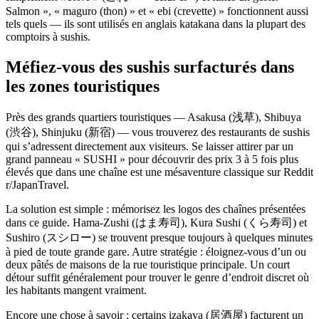
Salmon », « maguro (thon) » et « ebi (crevette) » fonctionnent aussi
tels quels — ils sont utilisés en anglais katakana dans la plupart des
comptoirs à sushis.
Méfiez-vous des sushis surfacturés dans
les zones touristiques
Près des grands quartiers touristiques — Asakusa (浅草), Shibuya
(渋谷), Shinjuku (新宿) — vous trouverez des restaurants de sushis
qui s’adressent directement aux visiteurs. Se laisser attirer par un
grand panneau « SUSHI » pour découvrir des prix 3 à 5 fois plus
élevés que dans une chaîne est une mésaventure classique sur Reddit
r/JapanTravel.
La solution est simple : mémorisez les logos des chaînes présentées
dans ce guide. Hama-Zushi (はま寿司), Kura Sushi (くら寿司) et
Sushiro (スシロー) se trouvent presque toujours à quelques minutes
à pied de toute grande gare. Autre stratégie : éloignez-vous d’un ou
deux pâtés de maisons de la rue touristique principale. Un court
détour suffit généralement pour trouver le genre d’endroit discret où
les habitants mangent vraiment.
Encore une chose à savoir : certains izakaya (居酒屋) facturent un