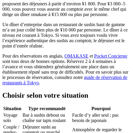
proposent des déjeuners à partir d’environ ¥1 800. Pour ¥3 000–5
000, vous pouvez vous asseoir au comptoir avec le même chef qui
dirige un dîner omakase à ¥15 000 ou plus par personne.
Un dîner d’entreprise dans un restaurant de sushis haut de gamme
m’a un jour coûté bien plus de ¥10 000 par personne. Le dîner à ce
niveau est courant à Tokyo. Si vous avez toujours voulu vivre
l’expérience authentique des sushis au comptoir, le déjeuner est le
point d’entrée réaliste.
Pour des réservations en anglais,
OMAKASE
et
Pocket Concierge
sont tous deux de bonnes options. Réservez 2 à 4 semaines à
l’avance et vous obtiendrez généralement une place dans un
établissement réputé sans trop de difficultés. Pour en savoir plus sur
le processus de réservation, consultez notre
guide de réservation de
restaurants à Tokyo
.
Choisir selon votre situation
Situation
Type recommandé
Pourquoi
Voyage
Bar à sushis debout ou
Facile d’y aller seul ; pas
solo
chaîne sur tapis roulant
besoin de japonais
Couple /
Déjeuner sushi au
Atmosphère de regarder le
rendez-
comptoir ou marché