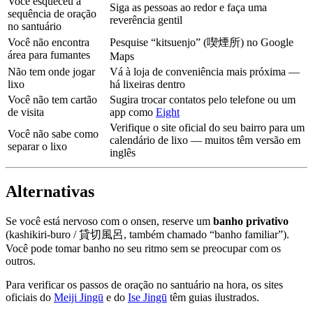
Você esqueceu a
Siga as pessoas ao redor e faça uma
sequência de oração
reverência gentil
no santuário
Você não encontra
Pesquise “kitsuenjo” (喫煙所) no Google
área para fumantes
Maps
Não tem onde jogar
Vá à loja de conveniência mais próxima —
lixo
há lixeiras dentro
Você não tem cartão
Sugira trocar contatos pelo telefone ou um
de visita
app como
Eight
Verifique o site oficial do seu bairro para um
Você não sabe como
calendário de lixo — muitos têm versão em
separar o lixo
inglês
Alternativas
Se você está nervoso com o onsen, reserve um
banho privativo
(kashikiri-buro / 貸切風呂, também chamado “banho familiar”).
Você pode tomar banho no seu ritmo sem se preocupar com os
outros.
Para verificar os passos de oração no santuário na hora, os sites
oficiais do
Meiji Jingū
e do
Ise Jingū
têm guias ilustrados.