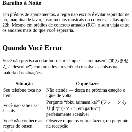
Barulho à Noite
Em prédios de apartamentos, a regra não escrita é evitar aspirador de
pó, máquina de lavar, instrumentos musicais ou conversas altas após
22h. Mesmo em prédios de concreto armado (RC), o som viaja entre
os andares mais do que você esperaria.
Quando Você Errar
Você não precisa acertar tudo. Um simples “sumimasen” (すみませ
ん / “desculpe”) com uma leve reverência resolve as coisas na
maioria das situações.
Situação
O que fazer
Seu telefone toca no
Não atenda — desça na próxima estação e
trem
ligue de volta
Pergunte “fōku arimasu ka?” (フォークあ
Você não sabe usar
りますか？ / “Tem garfo?”) —
hashis
perfeitamente aceitável
Você não conhece as
Observe o que os outros fazem, ou pergunte
regras do onsen
na recepção