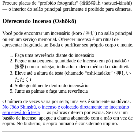
Procure placas de “proibido fotografar” (撮影禁止 / satsuei-kinshi)
— o interior do salão principal geralmente é proibido para câmeras.
Oferecendo Incenso (Oshōkō)
Você pode encontrar um incensário (kōro / 香炉) no salão principal
ou em um serviço memorial. Oferecer incenso é um ritual de
apresentar fragrância ao Buda e purificar seu próprio corpo e mente.
Faça uma reverência diante do incensário
Pegue uma pequena quantidade de incenso em pó (makkō /
抹香) com o polegar, indicador e dedo médio da mão direita
Eleve até a altura da testa (chamado “oshi-itadaku” / 押しい
ただく)
Solte gentilmente dentro do incensário
Junte as palmas e faça uma reverência
O número de vezes varia por seita; uma vez é suficiente na dúvida.
No Jōdo Shinshū, o incenso é colocado diretamente no incensário
sem elevá-lo à testa
— as práticas diferem por escola. Se usar um
bastão de incenso, apague a chama abanando com a mão em vez de
soprar. No budismo, o sopro humano é considerado impuro.