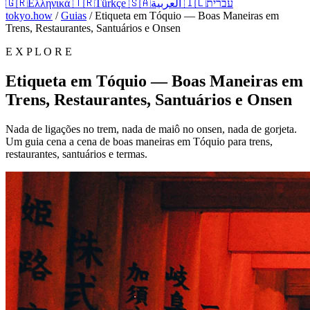
🇬🇷
Ελληνικά
🇹🇷
Türkçe
🇸🇦
العربية
🇮🇱
עברית
tokyo.how
/
Guias
/
Etiqueta em Tóquio — Boas Maneiras em
Trens, Restaurantes, Santuários e Onsen
E X P L O R E
Etiqueta em Tóquio — Boas Maneiras em
Trens, Restaurantes, Santuários e Onsen
Nada de ligações no trem, nada de maiô no onsen, nada de gorjeta.
Um guia cena a cena de boas maneiras em Tóquio para trens,
restaurantes, santuários e termas.