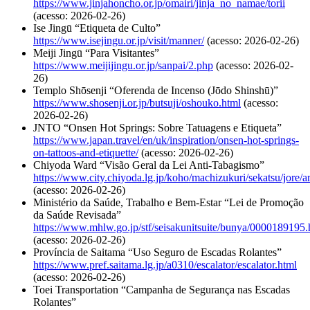
https://www.jinjahoncho.or.jp/omairi/jinja_no_namae/torii
(acesso: 2026-02-26)
Ise Jingū “Etiqueta de Culto”
https://www.isejingu.or.jp/visit/manner/
(acesso: 2026-02-26)
Meiji Jingū “Para Visitantes”
https://www.meijijingu.or.jp/sanpai/2.php
(acesso: 2026-02-
26)
Templo Shōsenji “Oferenda de Incenso (Jōdo Shinshū)”
https://www.shosenji.or.jp/butsuji/oshouko.html
(acesso:
2026-02-26)
JNTO “Onsen Hot Springs: Sobre Tatuagens e Etiqueta”
https://www.japan.travel/en/uk/inspiration/onsen-hot-springs-
on-tattoos-and-etiquette/
(acesso: 2026-02-26)
Chiyoda Ward “Visão Geral da Lei Anti-Tabagismo”
https://www.city.chiyoda.lg.jp/koho/machizukuri/sekatsu/jore/a
(acesso: 2026-02-26)
Ministério da Saúde, Trabalho e Bem-Estar “Lei de Promoção
da Saúde Revisada”
https://www.mhlw.go.jp/stf/seisakunitsuite/bunya/0000189195.
(acesso: 2026-02-26)
Província de Saitama “Uso Seguro de Escadas Rolantes”
https://www.pref.saitama.lg.jp/a0310/escalator/escalator.html
(acesso: 2026-02-26)
Toei Transportation “Campanha de Segurança nas Escadas
Rolantes”