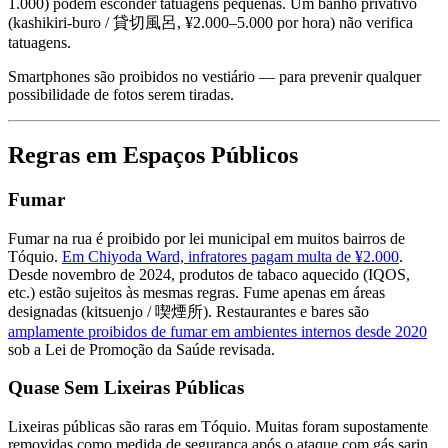
1.000) podem esconder tatuagens pequenas. Um banho privativo
(kashikiri-buro / 貸切風呂, ¥2.000–5.000 por hora) não verifica
tatuagens.
Smartphones são proibidos no vestiário — para prevenir qualquer
possibilidade de fotos serem tiradas.
Regras em Espaços Públicos
Fumar
Fumar na rua é proibido por lei municipal em muitos bairros de
Tóquio.
Em Chiyoda Ward, infratores pagam multa de ¥2.000
.
Desde novembro de 2024, produtos de tabaco aquecido (IQOS,
etc.) estão sujeitos às mesmas regras. Fume apenas em áreas
designadas (kitsuenjo / 喫煙所). Restaurantes e bares são
amplamente proibidos de fumar em ambientes internos desde 2020
sob a Lei de Promoção da Saúde revisada.
Quase Sem Lixeiras Públicas
Lixeiras públicas são raras em Tóquio. Muitas foram supostamente
removidas como medida de segurança após o ataque com gás sarin