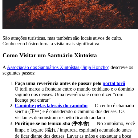
São atrações turísticas, mas também são locais ativos de culto.
Conhecer o básico torna a visita mais significativa.
Como Visitar um Santuário Xintoísta
A
Associação dos Santuários Xintoístas (Jinja Honchō)
descreve os
seguintes passos:
Faça uma reverência antes de passar pelo
portal torii
—
O torii marca a fronteira entre o mundo cotidiano e o domínio
sagrado dos deuses. Uma reverência é como dizer “com
licença por entrar”
Caminhe pelas laterais do caminho
— O centro é chamado
seichū (正中) e é considerado o caminho dos deuses. Os
visitantes demonstram respeito ficando ao lado
Purifique-se no temizu-sha (手水舎)
— No xintoísmo, você
limpa o kegare (穢れ / impureza espiritual) acumulado antes
de ficar diante dos deuses. Lavar as mãos e enxaguar a boca