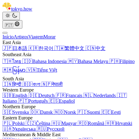
tokyo
.
how
🇵🇹
Início
Artigos
Viagem
Morar
East Asia
🇯🇵
日本語
🇰🇷
한국어
🇹🇼
繁體中文
🇨🇳
中文
Southeast Asia
🇹🇭
ไทย
🇮🇩
Bahasa Indonesia
🇲🇾
Bahasa Melayu
🇵🇭
Filipino
🇲🇲
မြန်မာ
🇻🇳
Tiếng Việt
South Asia
🇮🇳
हिन्दी
🇧🇩
বাংলা
🇳🇵
नेपाली
Western Europe
🇬🇧
English
🇩🇪
Deutsch
🇫🇷
Français
🇳🇱
Nederlands
🇮🇹
Italiano
🇵🇹
Português
🇪🇸
Español
Northern Europe
🇸🇪
Svenska
🇩🇰
Dansk
🇳🇴
Norsk
🇫🇮
Suomi
🇪🇪
Eesti
Eastern Europe
🇵🇱
Polski
🇨🇿
Čeština
🇭🇺
Magyar
🇷🇴
Română
🇭🇷
Hrvatski
🇺🇦
Українська
🇷🇺
Русский
Mediterranean & Middle East