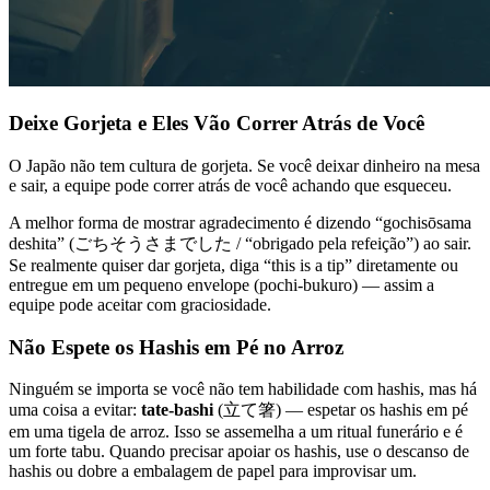
Deixe Gorjeta e Eles Vão Correr Atrás de Você
O Japão não tem cultura de gorjeta. Se você deixar dinheiro na mesa
e sair, a equipe pode correr atrás de você achando que esqueceu.
A melhor forma de mostrar agradecimento é dizendo “gochisōsama
deshita” (ごちそうさまでした / “obrigado pela refeição”) ao sair.
Se realmente quiser dar gorjeta, diga “this is a tip” diretamente ou
entregue em um pequeno envelope (pochi-bukuro) — assim a
equipe pode aceitar com graciosidade.
Não Espete os Hashis em Pé no Arroz
Ninguém se importa se você não tem habilidade com hashis, mas há
uma coisa a evitar:
tate-bashi
(立て箸) — espetar os hashis em pé
em uma tigela de arroz. Isso se assemelha a um ritual funerário e é
um forte tabu. Quando precisar apoiar os hashis, use o descanso de
hashis ou dobre a embalagem de papel para improvisar um.