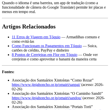
Quando o idioma é uma barreira, um app de tradução (como a
funcionalidade de câmera do Google Translate) permite ler placas e
menus em tempo real.
Artigos Relacionados
11 Erros de Viagem em Tóquio
— Armadilhas comuns e
como evitá-las
Como Funcionam os Pagamentos em Tóquio
— Suica,
cartões de crédito, PayPay e dinheiro
8 Pontos de Cerejeiras em Flor em Tóquio
— Onde ver
cerejeiras e como aproveitar o hanami da maneira certa
Fontes:
Associação dos Santuários Xintoístas “Como Rezar”
https://www.jinjahoncho.or.jp/omairi/sanpai/
(acesso: 2026-
02-26)
Associação dos Santuários Xintoístas “O Caminho Sandō”
https://www.jinjahoncho.or.jp/omairi/sandou/
(acesso: 2026-
02-26)
Associação dos Santuários Xintoístas “Portais Torii”