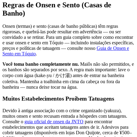
Regras de Onsen e Sento (Casas de
Banho)
Onsen (termas) e sento (casas de banho públicas) têm regras
rigorosas, e quebrá-las pode resultar em advertência — ou ser
convidado a se retirar. Para um guia completo sobre como encontrar
e usar onsen e sento em Tóquio — incluindo instalações específicas,
preços e políticas de tatuagem — consulte nosso
Guia de Onsen e
Sento em Tóquio
.
Você toma banho completamente nu.
Maiôs não são permitidos, e
os banhos são separados por sexo. A regra mais importante: lave o
corpo com água (kake-yu / かけ湯) antes de entrar na banheira
coletiva. Mantenha a toalhinha em cima da cabeça ou fora da
banheira — nunca deixe tocar na água.
Muitos Estabelecimentos Proíbem Tatuagens
Devido à antiga associação com o crime organizado (yakuza),
muitos onsen e sento recusam entrada a hóspedes com tatuagens.
Consulte o
guia oficial de onsen da JNTO
para encontrar
estabelecimentos que aceitam tatuagens antes de ir. Adesivos para
cobrir tatuagens (disponíveis em lojas Don Quijote, cerca de ¥500–