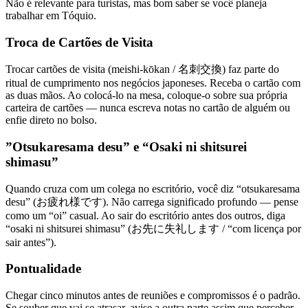
Não é relevante para turistas, mas bom saber se você planeja
trabalhar em Tóquio.
Troca de Cartões de Visita
Trocar cartões de visita (meishi-kōkan / 名刺交換) faz parte do
ritual de cumprimento nos negócios japoneses. Receba o cartão com
as duas mãos. Ao colocá-lo na mesa, coloque-o sobre sua própria
carteira de cartões — nunca escreva notas no cartão de alguém ou
enfie direto no bolso.
”Otsukaresama desu” e “Osaki ni shitsurei
shimasu”
Quando cruza com um colega no escritório, você diz “otsukaresama
desu” (お疲れ様です). Não carrega significado profundo — pense
como um “oi” casual. Ao sair do escritório antes dos outros, diga
“osaki ni shitsurei shimasu” (お先に失礼します / “com licença por
sair antes”).
Pontualidade
Chegar cinco minutos antes de reuniões e compromissos é o padrão.
Se souber que vai se atrasar, avise a outra parte assim que perceber.