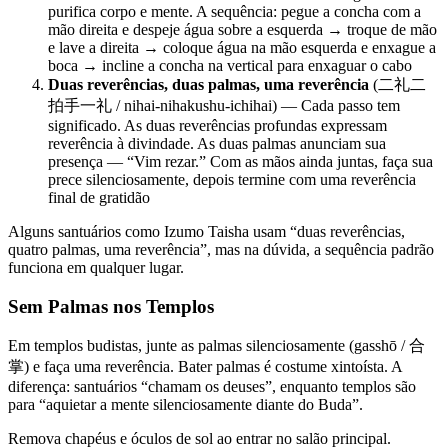
purifica corpo e mente. A sequência: pegue a concha com a
mão direita e despeje água sobre a esquerda → troque de mão
e lave a direita → coloque água na mão esquerda e enxague a
boca → incline a concha na vertical para enxaguar o cabo
Duas reverências, duas palmas, uma reverência
(二礼二
拍手一礼 / nihai-nihakushu-ichihai) — Cada passo tem
significado. As duas reverências profundas expressam
reverência à divindade. As duas palmas anunciam sua
presença — “Vim rezar.” Com as mãos ainda juntas, faça sua
prece silenciosamente, depois termine com uma reverência
final de gratidão
Alguns santuários como Izumo Taisha usam “duas reverências,
quatro palmas, uma reverência”, mas na dúvida, a sequência padrão
funciona em qualquer lugar.
Sem Palmas nos Templos
Em templos budistas, junte as palmas silenciosamente (gasshō / 合
掌) e faça uma reverência. Bater palmas é costume xintoísta. A
diferença: santuários “chamam os deuses”, enquanto templos são
para “aquietar a mente silenciosamente diante do Buda”.
Remova chapéus e óculos de sol ao entrar no salão principal.