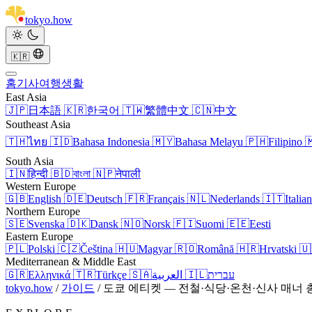
tokyo
.
how
🇰🇷
홈
기사
여행
생활
East Asia
🇯🇵
日本語
🇰🇷
한국어
🇹🇼
繁體中文
🇨🇳
中文
Southeast Asia
🇹🇭
ไทย
🇮🇩
Bahasa Indonesia
🇲🇾
Bahasa Melayu
🇵🇭
Filipino

South Asia
🇮🇳
हिन्दी
🇧🇩
বাংলা
🇳🇵
नेपाली
Western Europe
🇬🇧
English
🇩🇪
Deutsch
🇫🇷
Français
🇳🇱
Nederlands
🇮🇹
Italia
Northern Europe
🇸🇪
Svenska
🇩🇰
Dansk
🇳🇴
Norsk
🇫🇮
Suomi
🇪🇪
Eesti
Eastern Europe
🇵🇱
Polski
🇨🇿
Čeština
🇭🇺
Magyar
🇷🇴
Română
🇭🇷
Hrvatski
🇺
Mediterranean & Middle East
🇬🇷
Ελληνικά
🇹🇷
Türkçe
🇸🇦
العربية
🇮🇱
עברית
tokyo.how
/
가이드
/
도쿄 에티켓 — 전철·식당·온천·신사 매너