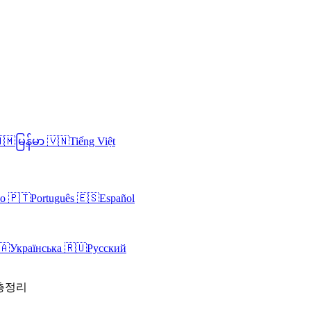
🇲
မြန်မာ
🇻🇳
Tiếng Việt
no
🇵🇹
Português
🇪🇸
Español
🇦
Українська
🇷🇺
Русский
 총정리