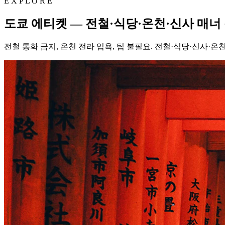
E X P L O R E
도쿄 에티켓 — 전철·식당·온천·신사 매너
전철 통화 금지, 온천 전라 입욕, 팁 불필요. 전철·식당·신사·