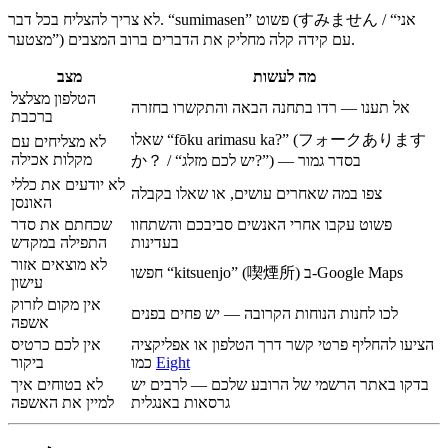
לא צריך להצליח בכל דבר. “sumimasen” פשוט (すみません / “אני
מצטער”) עם קידה קלה מחליק את הדברים ברוב המצבים.
מה לעשות
מצב
הטלפון מצלצל
אל תענו — רדו בתחנה הבאה והתקשרו בחזרה
ברכבת
שאלו “fōku arimasu ka?” (フォークあります
לא מצליחים עם
מקלות אכילה
か？ / “יש לכם מזלג?”) — בסדר גמור
לא יודעים את כללי
צפו במה שאחרים עושים, או שאלו בקבלה
האונסן
פשוט עקבו אחרי האנשים סביבכם והשתחוו
שכחתם את סדר
בעדינות
התפילה במקדש
לא מוצאים אזור
חפשו “kitsuenjo” (喫煙所) ב-Google Maps
עישון
אין מקום לזרוק
לכו לחנות הנוחות הקרובה — יש פחים בפנים
אשפה
הציעו להחליף פרטי קשר דרך הטלפון או אפליקציה
אין לכם כרטיס
Eight
כמו
ביקור
בדקו באתר הרשמי של הרובע שלכם — לרבים יש
לא בטוחים איך
גרסאות באנגלית
למיין את האשפה