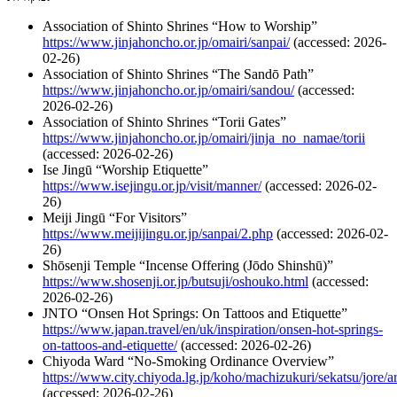
Association of Shinto Shrines “How to Worship”
https://www.jinjahoncho.or.jp/omairi/sanpai/
(accessed: 2026-
02-26)
Association of Shinto Shrines “The Sandō Path”
https://www.jinjahoncho.or.jp/omairi/sandou/
(accessed:
2026-02-26)
Association of Shinto Shrines “Torii Gates”
https://www.jinjahoncho.or.jp/omairi/jinja_no_namae/torii
(accessed: 2026-02-26)
Ise Jingū “Worship Etiquette”
https://www.isejingu.or.jp/visit/manner/
(accessed: 2026-02-
26)
Meiji Jingū “For Visitors”
https://www.meijijingu.or.jp/sanpai/2.php
(accessed: 2026-02-
26)
Shōsenji Temple “Incense Offering (Jōdo Shinshū)”
https://www.shosenji.or.jp/butsuji/oshouko.html
(accessed:
2026-02-26)
JNTO “Onsen Hot Springs: On Tattoos and Etiquette”
https://www.japan.travel/en/uk/inspiration/onsen-hot-springs-
on-tattoos-and-etiquette/
(accessed: 2026-02-26)
Chiyoda Ward “No-Smoking Ordinance Overview”
https://www.city.chiyoda.lg.jp/koho/machizukuri/sekatsu/jore/a
(accessed: 2026-02-26)