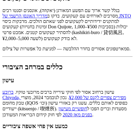
בגלל קשר ארוך עם הפשע המאורגן (יאקוזה), אונסנים וסנטו רבים
מדריך האונסן הרשמי של JNTO
מסרבים לאורחים עם קעקועים. בדקו ב
למתקנים ידידותיים לקעקועים לפני שאתם הולכים. מדבקות כיסוי
קעקועים (זמינות בחנויות Don Quijote, בסביבות ¥500–1,000) יכולות
להסתיר קעקועים קטנים. אמבט פרטי (kashikiri-buro / 貸切風呂,
¥2,000–5,000 לשעה) לא בודק קעקועים.
סמארטפונים אסורים בחדר ההלבשה — למניעת כל אפשרות של צילום.
כללים במרחב הציבורי
עישון
עישון ברחוב אסור לפי חוקי עירייה ברבים מרובעי טוקיו.
ברובע
Chiyoda, מפירים צפויים לקנס של ¥2,000
. נכון לנובמבר 2024, מוצרי
טבק מחומם (IQOS וכו׳) כפופים לאותם כללים. עשנו רק באזורי עישון
ייעודיים (kitsuenjo / 喫煙所). מסעדות וברים הפכו ל
חופשיים מעישון
לפי חוק קידום הבריאות המעודכן.
בפנים מאז 2020
כמעט אין פחי אשפה ציבוריים