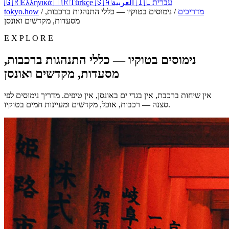
עברית
🇮🇱
العربية
🇸🇦
Türkçe
🇹🇷
Ελληνικά
🇬🇷
מדריכים
/
נימוסים בטוקיו — כללי התנהגות ברכבות,
/
tokyo.how
מסעדות, מקדשים ואונסן
E X P L O R E
נימוסים בטוקיו — כללי התנהגות ברכבות,
מסעדות, מקדשים ואונסן
אין שיחות ברכבת, אין בגדי ים באונסן, אין טיפים. מדריך נימוסים לפי
סצנה — רכבות, אוכל, מקדשים ומעיינות חמים בטוקיו.