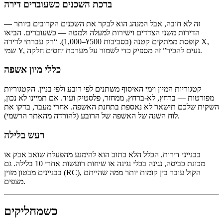
ברכת השכנים כשעוברים דירה
זה לא חובה, אבל המנהג הוא לבקר את השכנים הקרובים ביותר —
הדירות משני הצדדים וישירות למעלה ולמטה — כשעוברים. הביאו
קופסת ממתקים קטנה (בסביבות ¥500–1,000). “רק עברתי לדירה X,
שמי Y, נעים להכיר” זה מספיק כדי לשמור על מערכת יחסים חלקה.
כללי מיון אשפה
קטגוריות המיון וימי האיסוף משתנים לפי רובע ולפי בניין. הקטגוריות
מפורטות — ברחץ, לא-ברחץ, ממחזר, פלסטיק ועוד. אם תמיינו לא נכון,
השקית שלכם תישאר לא נאספת בתחנת האשפה. אחרי מעבר, בדקו את
לוח השנה של האשפה של הרובע (להורדה מהאתר הרשמי).
רעש בלילה
בבנייני דירות, הכלל הלא כתוב הוא להימנע מהפעלת שואב אבק או
מכונת כביסה, נגינה בכלי נגינה או שיחות רועשות אחרי 10 בלילה. גם
בבניינים מבטון מזוין (RC), הקול עובר בין קומות יותר ממה שהייתם
מצפים.
כשמחליקים