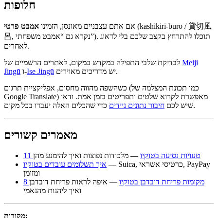
חלופות
(kashikiri-buro / 貸切風
אם אתם עצבניים מאונסן, הזמינו
אמבט פרטי
呂, נקרא גם “אמבט משפחתי”). תוכלו להתרחץ בקצב שלכם בלי לדאוג
לאחרים.
Meiji
לבדיקת שלבי התפילה במקדש במקום, לאתרים הרשמיים של
יש מדריכים מאוירים.
Ise Jingū
ו-
Jingū
כשהשפה מהווה מחסום, אפליקציית תרגום (כמו תכונת המצלמה של
Google Translate) מאפשרת לקרוא שלטים ותפריטים בזמן אמת. ודאו
כדי שהכלים האלה יעבדו בכל מקום.
שיש לכם
חיבור נתונים ניידים
מאמרים קשורים
11 טעויות נסיעה בטוקיו
— מלכודות נפוצות ואיך להימנע מהן
— Suica, כרטיסי אשראי, PayPay
איך תשלומים עובדים בטוקיו
ומזומן
8 מקומות פריחת דובדבן בטוקיו
— איפה לראות פריחת דובדבן
ואיך ליהנות מהנאמי
מקורות: