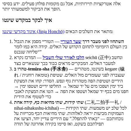
אלה אטרקציות תיירותיות, אבל גם מקומות פולחן פעילים. ידע בסיסי
הופך את הביקור למשמעותי יותר.
איך לבקר במקדש שינטו
מתאר את השלבים הבאים:
איגוד מקדשי שינטו (Jinja Honchō)
השתחוו לפני מעבר דרך
שער הטוריי
— הטוריי מסמן את הגבול
בין העולם היומיומי לתחום הקדוש של האלים. קידה היא כמו לומר
“סליחה שנכנס”
הלכו לאורך שולי השביל
— המרכז נקרא seichū (正中) ונחשב
למעבר האלים. המבקרים מראים כבוד בכך שנשארים בצד
— בשינטו, מטהרים kegare (穢
טהרו ב-temizu-sha (手水舎)
れ / טומאה רוחנית) שנצברה לפני שעומדים מול האלים. שטיפת
הידיים ושטיפת הפה מטהרות גוף ונפש. הסדר: קחו את המצקת
ביד ימין ושפכו מים על יד שמאל → החליפו ידיים ושטפו ימין →
חפנו מים בכף יד שמאל ושטפו את הפה → הטו את המצקת לאנכי
כדי לשטוף את הידית
(二礼二拍手一礼 /
שתי קידות, שתי מחיאות כף, קידה אחת
nihai-nihakushu-ichihai) — לכל שלב יש משמעות. שתי הקידות
העמוקות מביעות יראה לאלוהות. שתי מחיאות הכף מכריזות על
נוכחותכם — “באתי להתפלל.” עם הידיים עדיין יחד, הציעו את
תפילתכם בשקט, ואז סיימו בקידה אחרונה של תודה