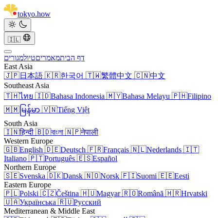
tokyo
.
how
🇮🇱
דף הבית
מאמרים
טיול
מגורים
East Asia
🇯🇵
日本語
🇰🇷
한국어
🇹🇼
繁體中文
🇨🇳
中文
Southeast Asia
🇹🇭
ไทย
🇮🇩
Bahasa Indonesia
🇲🇾
Bahasa Melayu
🇵🇭
Filipino
🇲🇲
မြန်မာ
🇻🇳
Tiếng Việt
South Asia
🇮🇳
हिन्दी
🇧🇩
বাংলা
🇳🇵
नेपाली
Western Europe
🇬🇧
English
🇩🇪
Deutsch
🇫🇷
Français
🇳🇱
Nederlands
🇮🇹
Italiano
🇵🇹
Português
🇪🇸
Español
Northern Europe
🇸🇪
Svenska
🇩🇰
Dansk
🇳🇴
Norsk
🇫🇮
Suomi
🇪🇪
Eesti
Eastern Europe
🇵🇱
Polski
🇨🇿
Čeština
🇭🇺
Magyar
🇷🇴
Română
🇭🇷
Hrvatski
🇺🇦
Українська
🇷🇺
Русский
Mediterranean & Middle East