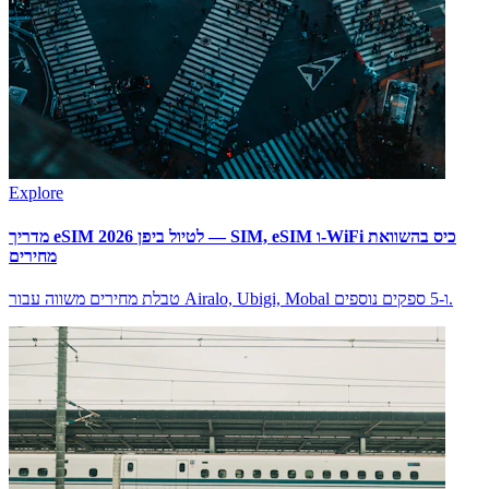
Explore
מדריך eSIM לטיול ביפן 2026 — SIM, eSIM ו-WiFi כיס בהשוואת
מחירים
טבלת מחירים משווה עבור Airalo, Ubigi, Mobal ו-5 ספקים נוספים.