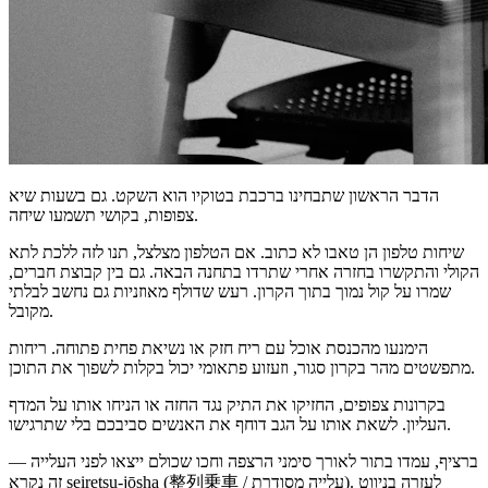
הדבר הראשון שתבחינו ברכבת בטוקיו הוא השקט. גם בשעות שיא
צפופות, בקושי תשמעו שיחה.
שיחות טלפון הן טאבו לא כתוב. אם הטלפון מצלצל, תנו לזה ללכת לתא
הקולי והתקשרו בחזרה אחרי שתרדו בתחנה הבאה. גם בין קבוצת חברים,
שמרו על קול נמוך בתוך הקרון. רעש שדולף מאוזניות גם נחשב לבלתי
מקובל.
הימנעו מהכנסת אוכל עם ריח חזק או נשיאת פחית פתוחה. ריחות
מתפשטים מהר בקרון סגור, וזעזוע פתאומי יכול בקלות לשפוך את התוכן.
בקרונות צפופים, החזיקו את התיק נגד החזה או הניחו אותו על המדף
העליון. לשאת אותו על הגב דוחף את האנשים סביבכם בלי שתרגישו.
ברציף, עמדו בתור לאורך סימני הרצפה וחכו שכולם ייצאו לפני העלייה —
זה נקרא seiretsu-jōsha (整列乗車 / עלייה מסודרת). לעזרה בניווט