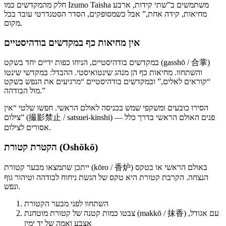
חלק מהמקדשים כמו Izumo Taisha משתמשים ב”שתי קידות, ארבע
מחיאות, קידה אחת,” אבל כשמסופקים, הסדר הסטנדרטי עובד בכל
מקום.
אין מחיאות כף במקדשים בודהיסטיים
במקדשים בודהיסטיים, הניחו כפות ידיים יחד בשקט (gasshō / 合掌)
והשתחוו. מחיאות כף הן מנהג שינטואיסטי. ההבדל: במקדשי שינטו
“קוראים לאלים,” ובמקדשים בודהיסטיים “מרגיעים את הנפש בשקט
מול הבודהה.”
הסירו כובעים ומשקפי שמש בכניסה לאולם הראשי. חפשו שלטי “אין
צילום” (撮影禁止 / satsuei-kinshi) — פנים האולם הראשי בדרך כלל
אסורים לצילום.
הקטרת קטורת (Oshōkō)
ייתכן שתמצאו מבער קטורת (kōro / 香炉) באולם הראשי או בטקס
הנצחה. הקרבת קטורת היא טקס של הגשת ניחוח לבודהה וטיהור גוף
ונפש.
השתחוו לפני מבער הקטורת
צבטו כמות קטנה של קטורת מוטחנת (makkō / 抹香) עם אגודל,
אצבע ואמה של יד ימין