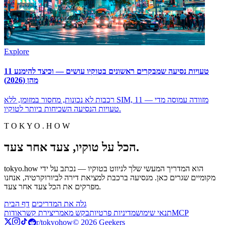
Explore
11 טעויות נסיעה שמבקרים ראשונים בטוקיו עושים — וכיצד להימנע
מהן (2026)
רכבות לא נכונות, מחסור במזומן, ללא SIM, מזוודה עמוסה מדי — 11
טעויות הנסיעה השכיחות ביותר לטוקיו.
T O K Y O . H O W
הכל על טוקיו, צעד אחר צעד.
tokyo.how הוא המדריך המעשי שלך לניווט בטוקיו — נכתב על ידי
מקומיים שגרים כאן. מנסיעה ברכבת למציאת דירה לביורוקרטיה, אנחנו
מפרקים את הכל צעד אחר צעד.
גלה את המדריכים
דף הבית
MCP
תנאי שימוש
מדיניות פרטיות
בקש מאמר
יצירת קשר
אודות
r/tokyohow
© 2026 Geekers