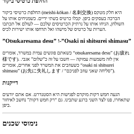
החלפת כרטיסי ביקור
החלפת כרטיסי ביקור (meishi-kōkan / 名刺交換) היא חלק מטקס
הברכה בעסקים ביפן. קבלו כרטיס בשתי ידיים. כשמניחים אותו על
השולחן, הניחו אותו על נרתיק הכרטיסים שלכם — לעולם אל תכתבו
הערות על כרטיס של מישהו ואל תדחפו אותו ישירות לכיס.
”Otsukaresama desu” ו-”Osaki ni shitsurei shimasu”
כשאתם פוגשים עמית במשרד, אומרים “otsukaresama desu” (お疲れ
様です). אין לזה משמעות עמוקה — חשבו על זה כ”שלום” אגבי.
כשעוזבים את המשרד לפני אחרים, אומרים “osaki ni shitsurei
shimasu” (お先に失礼します / “סליחה שאני עוזב לפניכם”).
דייקנות
הגעה חמש דקות מוקדם לפגישות היא הסטנדרט. אם אתם יודעים
שתאחרו, פנו לצד השני ברגע שתבינו. גם “רק חמש דקות” נחשב לאיחור
ביפן.
נימוסי שכנים