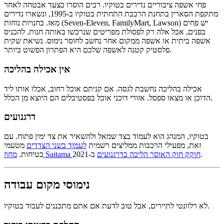
פחי אשפה ציבוריים נדירים בטוקיו. רבים הוסרו כצעד אבטחה לאחר
מתקפת הסארין בתחנת הרכבת התחתית בטוקיו ב-1995, ונשארו נדירים
מאז. בחנויות נוחות (Seven-Eleven, FamilyMart, Lawson) יש פחים
בפנים, אבל אלה רק לפסולת מפריטים שנרכשו באותה חנות. להכניס
אשפה ביתית או אשפה ממקום אחר נחשב לחוסר נימוס. נשיאת שקית
פלסטיק קטנה לאשפה שלכם היא הפתרון הפשוט ביותר.
אין אכילה בהליכה
אכילה בהליכה נחשבת לגסה. אם קניתם אוכל רחוב, אכלו אותו ליד
הדוכן או מצאו ספסל. אזורי דוכני אוכל בפסטיבלים הם היוצא מן הכלל.
דרגנועים
בטוקיו, המנהג הוא לעמוד בצד שמאל ולהשאיר את צד ימין פתוח. עם
זאת, מפעילי הרכבות ממליצים רשמית
לעמוד בשני הצדדים
מטעמי
ב-2021.
מחוז Saitama חוקק חוק האוסר הליכה בדרגנועים
בטיחות.
נימוסי מקום עבודה
לא רלוונטי לתיירים, אבל טוב לדעת אם אתם מתכננים לעבוד בטוקיו.