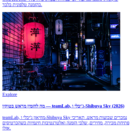
בהזמנה טלפונית בלבד.
Explore
מה להזמין מראש בטוקיו — teamLab, ג'יבלי ו-Shibuya Sky (2026)
teamLab, מוזיאון ג'יבלי ו-Shibuya Sky נמכרים שבועות מראש. תאריכי
פתיחת מכירה, מחירים, שלבי הזמנה ואלטרנטיבות חינמיות כשהכרטיסים
אזלו.