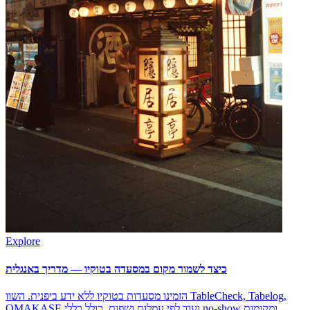
Explore
כיצד לשמור מקום במסעדה בטוקיו — מדריך באנגלית
הזמינו מסעדות בטוקיו ללא ידע ביפנית. השוו TableCheck, Tabelog,
OMAKASE ועוד לפי עמלות ושפות. כולל כללי no-show ומקומות