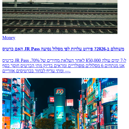
Money
האם כרטיס JR Pass משתלם ב-2026? פירוט עלויות לפי מסלול נסיעה
כרטיס JR Pass ל-7 ימים עולה ¥50,000 לאחר העלאת מחירים של 70%.
אנו מנתחים 6 מסלולים פופולריים ומראים בדיוק מתי הכרטיס חוסך כסף
— ומתי עדיף לבחור בכרטיסים אזוריים.