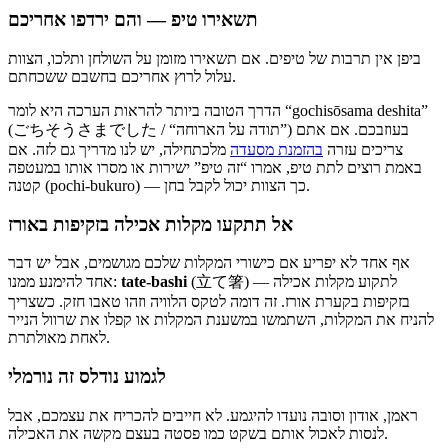
תשאירו טיפ — והם ירדפו אחריכם
ביפן אין תרבות של טיפים. אם תשאירו מזומן על השולחן ותלכו, הצוות
עלול לרוץ אחריכם בחשבם ששכחתם.
הדרך הטובה ביותר להראות הערכה היא לומר “gochisōsama deshita”
(ごちそうさまでした / “תודה על הארוחה”) בעוזבכם. אם אתם
צריכים עזרה
בהזמנת מסעדה
מלכתחילה, יש לנו מדריך גם לזה. אם
באמת רוצים לתת טיפ, אמרו “זה טיפ” ישירות או מסרו אותו במעטפה
קטנה (pochi-bukuro) — כך הצוות יכול לקבל בחן.
אל תתקעו מקלות אכילה בזקיפות באורז
אף אחד לא יפריע אם כישורי המקלות שלכם מגושמים, אבל יש דבר
(立て箸) — לתקוע מקלות אכילה
tate-bashi
אחד להימנע ממנו:
בזקיפות בקערת אורז. זה דומה לטקס הלוויה וזהו טאבו חזק. כשצריך
להניח את המקלות, השתמשו במשענת המקלות או קפלו את שרוול הנייר
לאחת מאולתרת.
לגמוע נודלס זה נורמלי
ראמן, אודון וסובה נועדו להיגמע. לא חייבים להכריח את עצמכם, אבל
לנסות לאכול אותם בשקט כמו פסטה בעצם מקשה את האכילה.