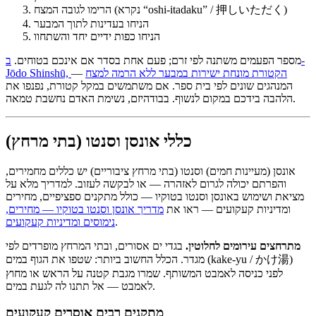
הרימו לגובה המצח (נקרא “oshi-itadaku” / 押しいただく)
הניחו בעדינות לתוך המבער
הניחו כפות ידיים יחד והשתחוו
מספר הפעמים משתנה לפי זרם; פעם אחת בסדר אם אינכם בטוחים.
ב-
Jōdo Shinshū, הקטורת מונחת ישירות במבער ללא הרמה למצח
—
המנהגים שונים לפי בית ספר. אם משתמשים במקל קטורת, נפנפו את
הלהבה בידכם במקום לנשוף. בבודהיזם, נשימת האדם נחשבת טמאה.
כללי אונסן וסנטו (בתי מרחץ)
אונסן (מעיינות חמים) וסנטו (בתי מרחץ ציבוריים) יש כללים מחמירים,
והפרתם יכולה לגרום לאזהרה — או לבקשה לעזוב. למדריך מלא על
מציאת ושימוש באונסן וסנטו בטוקיו — כולל מתקנים ספציפיים, מחירים
ומדיניות קעקועים — ראו את
מדריך אונסן וסנטו בטוקיו — מחירים,
.
נימוסים ומדיניות קעקועים
מתרחצים עירומים לחלוטין.
בגדי ים אסורים, ובתי המרחץ מופרדים לפי
מגדר. הכלל החשוב ביותר: שטפו את הגוף במים (kake-yu / かけ湯)
לפני כניסה לאמבט המשותף. שמרו מגבת קטנה על הראש או מחוץ
לאמבט — אל תתנו לה לגעת במים.
מתקנים רבים אוסרים קעקועים