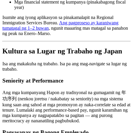
Mga financial statement ng kumpanya (pinakabagong fiscal
year)
Isumite ang iyong aplikasyon sa pinakamalapit na Regional
Immigration Services Bureau.
Ang pagproseso ay karaniwang
tumatagal ng 1–2 buwan
, ngunit maaaring mas matagal sa panahon
ng peak na Enero–Marso.
Kultura sa Lugar ng Trabaho ng Japan
Isa ang makakuha ng trabaho. Isa pa ang mag-navigate sa lugar ng
trabaho.
Seniority at Performance
Ang mga kumpanyang Hapon ay tradisyonal na gumagamit ng 年
功序列 (nenkou joretsu / nakabatay sa seniority) na mga sistema
kung saan ang sahod at mga promosyon ay naka-correlate sa edad at
tenure. Lumalaki ang performance-based pay, ngunit karamihan ng
mga kumpanya ay nagpapatakbo sa pagitan — ang purong
meritocracy ay nananatiling pagbubukod.
Pagsasanay ng Bagong Empleyado