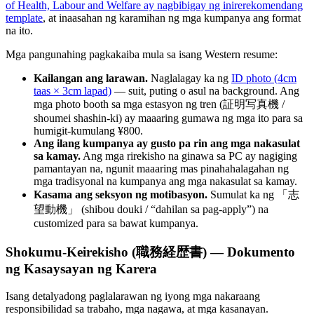
of Health, Labour and Welfare ay nagbibigay ng inirerekomendang
template
, at inaasahan ng karamihan ng mga kumpanya ang format
na ito.
Mga pangunahing pagkakaiba mula sa isang Western resume:
Kailangan ang larawan.
Naglalagay ka ng
ID photo (4cm
taas × 3cm lapad)
— suit, puting o asul na background. Ang
mga photo booth sa mga estasyon ng tren (証明写真機 /
shoumei shashin-ki) ay maaaring gumawa ng mga ito para sa
humigit-kumulang ¥800.
Ang ilang kumpanya ay gusto pa rin ang mga nakasulat
sa kamay.
Ang mga rirekisho na ginawa sa PC ay nagiging
pamantayan na, ngunit maaaring mas pinahahalagahan ng
mga tradisyonal na kumpanya ang mga nakasulat sa kamay.
Kasama ang seksyon ng motibasyon.
Sumulat ka ng 「志
望動機」 (shibou douki / “dahilan sa pag-apply”) na
customized para sa bawat kumpanya.
Shokumu-Keirekisho (職務経歴書) — Dokumento
ng Kasaysayan ng Karera
Isang detalyadong paglalarawan ng iyong mga nakaraang
responsibilidad sa trabaho, mga nagawa, at mga kasanayan.