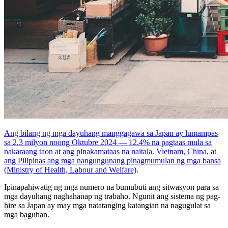
Ang bilang ng mga dayuhang manggagawa sa Japan ay lumampas
sa 2.3 milyon noong Oktubre 2024 — 12.4% na pagtaas mula sa
nakaraang taon at ang pinakamataas na naitala. Vietnam, China, at
ang Pilipinas ang mga nangungunang pinagmumulan ng mga bansa
(Ministry of Health, Labour and Welfare)
.
Ipinapahiwatig ng mga numero na bumubuti ang sitwasyon para sa
mga dayuhang naghahanap ng trabaho. Ngunit ang sistema ng pag-
hire sa Japan ay may mga natatanging katangian na nagugulat sa
mga baguhan.