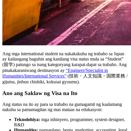
Ang mga international student na nakakakuha ng trabaho sa Japan
ay kailangang baguhin ang kanilang visa status mula sa “Student”
(留学) patungo sa isang kategoryang karapat-dapat sa trabaho. Ang
pinakakaraniwang destinasyon ay
“Engineer/Specialist in
Humanities/International Services”
(技術・人文知識・国際業務 /
gijutsu, jinbun chishiki, kokusai gyoumu).
Ano ang Saklaw ng Visa na Ito
Ang status na ito ay para sa trabaho na gumagamit ng kaalamang
nakuha sa pamamagitan ng mas mataas na edukasyon:
Teknolohiya:
mga inhinyero, programmer, system designer,
R&D
Humanities:
pagpaplano, benta, marketing, accounting, legal