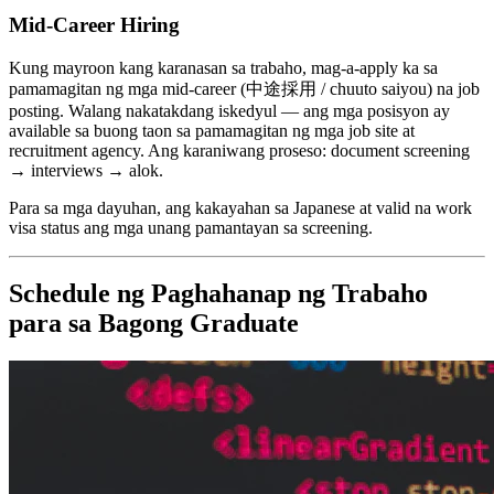
Mid-Career Hiring
Kung mayroon kang karanasan sa trabaho, mag-a-apply ka sa
pamamagitan ng mga mid-career (中途採用 / chuuto saiyou) na job
posting. Walang nakatakdang iskedyul — ang mga posisyon ay
available sa buong taon sa pamamagitan ng mga job site at
recruitment agency. Ang karaniwang proseso: document screening
→ interviews → alok.
Para sa mga dayuhan, ang kakayahan sa Japanese at valid na work
visa status ang mga unang pamantayan sa screening.
Schedule ng Paghahanap ng Trabaho
para sa Bagong Graduate