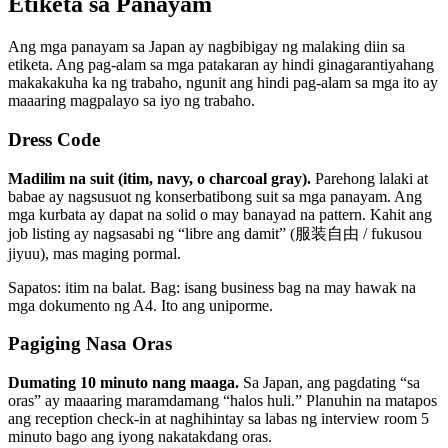
Etiketa sa Panayam
Ang mga panayam sa Japan ay nagbibigay ng malaking diin sa
etiketa. Ang pag-alam sa mga patakaran ay hindi ginagarantiyahang
makakakuha ka ng trabaho, ngunit ang hindi pag-alam sa mga ito ay
maaaring magpalayo sa iyo ng trabaho.
Dress Code
Madilim na suit (itim, navy, o charcoal gray).
Parehong lalaki at
babae ay nagsusuot ng konserbatibong suit sa mga panayam. Ang
mga kurbata ay dapat na solid o may banayad na pattern. Kahit ang
job listing ay nagsasabi ng “libre ang damit” (服装自由 / fukusou
jiyuu), mas maging pormal.
Sapatos: itim na balat. Bag: isang business bag na may hawak na
mga dokumento ng A4. Ito ang uniporme.
Pagiging Nasa Oras
Dumating 10 minuto nang maaga.
Sa Japan, ang pagdating “sa
oras” ay maaaring maramdamang “halos huli.” Planuhin na matapos
ang reception check-in at naghihintay sa labas ng interview room 5
minuto bago ang iyong nakatakdang oras.