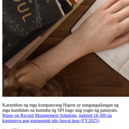
Karamihan ng mga kumpanyang Hapon ay nangangailangan ng
mga kandidato na kumuha ng SPI bago ang yugto ng panayam.
Binuo ng Recruit Management Solutions
,
mahigit 16,300 na
kumpanya ang gumagamit nito bawat taon (FY2025)
.