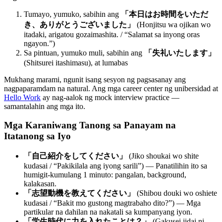
Tumayo, yumuko, sabihin ang
「本日はお時間をいただ
き、ありがとうございました」
(Honjitsu wa ojikan wo
itadaki, arigatou gozaimashita. / “Salamat sa inyong oras
ngayon.”)
Sa pintuan, yumuko muli, sabihin ang
「失礼いたします」
(Shitsurei itashimasu), at lumabas
Mukhang marami, ngunit isang sesyon ng pagsasanay ang
nagpaparamdam na natural. Ang mga career center ng unibersidad at
Hello Work
ay nag-aalok ng mock interview practice —
samantalahin ang mga ito.
Mga Karaniwang Tanong sa Panayam na
Itatanong sa Iyo
「自己紹介をしてください」
(Jiko shoukai wo shite
kudasai / “Pakikilala ang iyong sarili”) — Panatilihin ito sa
humigit-kumulang 1 minuto: pangalan, background,
kalakasan.
「志望動機を教えてください」
(Shibou douki wo oshiete
kudasai / “Bakit mo gustong magtrabaho dito?”) — Mga
partikular na dahilan na nakatali sa kumpanyang iyon.
「学生時代に力を入れたことは？」
(Gakusei jidai ni