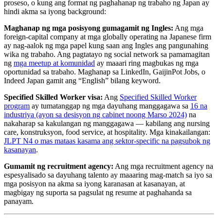
proseso, o kung ang format ng paghahanap ng trabaho ng Japan ay
hindi akma sa iyong background:
Maghanap ng mga posisyong gumagamit ng Ingles:
Ang mga
foreign-capital company at mga globally operating na Japanese firm
ay nag-aalok ng mga papel kung saan ang Ingles ang pangunahing
wika ng trabaho. Ang pagtatayo ng social network sa pamamagitan
ng
mga meetup at komunidad
ay maaari ring magbukas ng mga
oportunidad sa trabaho. Maghanap sa LinkedIn, GaijinPot Jobs, o
Indeed Japan gamit ang “English” bilang keyword.
Specified Skilled Worker visa:
Ang
Specified Skilled Worker
program
ay tumatanggap ng mga dayuhang manggagawa sa
16 na
industriya (ayon sa desisyon ng cabinet noong Marso 2024)
na
nakaharap sa kakulangan ng manggagawa — kabilang ang nursing
care, konstruksyon, food service, at hospitality. Mga kinakailangan:
JLPT N4 o mas mataas kasama ang sektor-specific na pagsubok ng
kasanayan
.
Gumamit ng recruitment agency:
Ang mga recruitment agency na
espesyalisado sa dayuhang talento ay maaaring mag-match sa iyo sa
mga posisyon na akma sa iyong karanasan at kasanayan, at
magbigay ng suporta sa pagsulat ng resume at paghahanda sa
panayam.