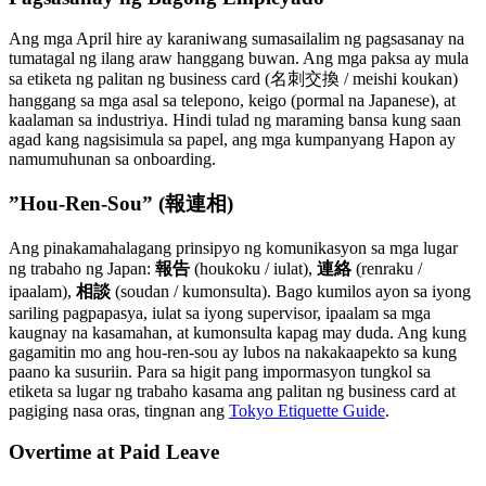
Ang mga April hire ay karaniwang sumasailalim ng pagsasanay na
tumatagal ng ilang araw hanggang buwan. Ang mga paksa ay mula
sa etiketa ng palitan ng business card (名刺交換 / meishi koukan)
hanggang sa mga asal sa telepono, keigo (pormal na Japanese), at
kaalaman sa industriya. Hindi tulad ng maraming bansa kung saan
agad kang nagsisimula sa papel, ang mga kumpanyang Hapon ay
namumuhunan sa onboarding.
”Hou-Ren-Sou” (報連相)
Ang pinakamahalagang prinsipyo ng komunikasyon sa mga lugar
ng trabaho ng Japan:
報告
(houkoku / iulat),
連絡
(renraku /
ipaalam),
相談
(soudan / kumonsulta). Bago kumilos ayon sa iyong
sariling pagpapasya, iulat sa iyong supervisor, ipaalam sa mga
kaugnay na kasamahan, at kumonsulta kapag may duda. Ang kung
gagamitin mo ang hou-ren-sou ay lubos na nakakaapekto sa kung
paano ka susuriin. Para sa higit pang impormasyon tungkol sa
etiketa sa lugar ng trabaho kasama ang palitan ng business card at
pagiging nasa oras, tingnan ang
Tokyo Etiquette Guide
.
Overtime at Paid Leave