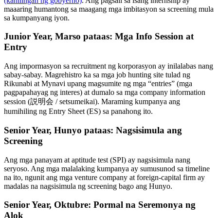
(kahilingan ng gobyerno)
. Ang pagsali sa isang internship ay
maaaring humantong sa maagang mga imbitasyon sa screening mula
sa kumpanyang iyon.
Junior Year, Marso pataas: Mga Info Session at
Entry
Ang impormasyon sa recruitment ng korporasyon ay inilalabas nang
sabay-sabay. Magrehistro ka sa mga job hunting site tulad ng
Rikunabi at Mynavi upang magsumite ng mga “entries” (mga
pagpapahayag ng interes) at dumalo sa mga company information
session (説明会 / setsumeikai). Maraming kumpanya ang
humihiling ng Entry Sheet (ES) sa panahong ito.
Senior Year, Hunyo pataas: Nagsisimula ang
Screening
Ang mga panayam at aptitude test (SPI) ay nagsisimula nang
seryoso. Ang mga malalaking kumpanya ay sumusunod sa timeline
na ito, ngunit ang mga venture company at foreign-capital firm ay
madalas na nagsisimula ng screening bago ang Hunyo.
Senior Year, Oktubre: Pormal na Seremonya ng
Alok