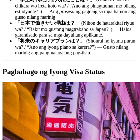
chikara wo ireta koto wa? / “Ano ang pinagtuunan mo bilang
estudyante?”) — Ang
proseso
ng pagdaig sa mga hamon ang
gusto nilang marinig.
「日本で働きたい理由は？」
(Nihon de hatarakitai riyuu
wa? / “Bakit mo gustong magtrabaho sa Japan?”) — Halos
garantisado para sa mga dayuhang aplikante.
「将来のキャリアプランは？」
(Shourai no kyaria puran
wa? / “Ano ang iyong plano sa karera?”) — Gusto nilang
marinig ang pangmatagalang pag-iisip.
Pagbabago ng Iyong Visa Status