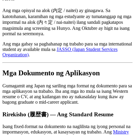
Ang mga opisyal na alok (内定 / naitei) ay ginagawa. Sa
katotohanan, karamihan ng mga estudyante ay tumatanggap ng mga
impormal na alok (内々定 / nai-naitei) ilang sandali pagkatapos
magsimula ang screening sa Hunyo. Ang Oktubre ay higit na isang
pormal na seremonya.
Ang mga gabay sa paghahanap ng trabaho para sa mga international
student ay available mula sa
JASSO (Japan Student Services
Organization)
.
Mga Dokumento ng Aplikasyon
Gumagamit ang Japan ng sariling mga format ng dokumento para sa
mga aplikasyon sa trabaho. Iba ang mga ito mula sa isang Western
resume o CV, at ang kailangan mo ay nakasalalay kung ikaw ay
bagong graduate o mid-career applicant.
Rirekisho (履歴書) — Ang Standard Resume
Isang fixed-format na dokumento na naglilista ng iyong personal na
impormasyon, edukasyon, at kasaysayan ng trabaho. Ang
Ministry