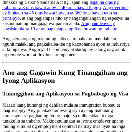
Itinakda ng Labor Standards Act ng Japan ang
legal na oras ng
trabaho sa 8 oras bawat araw at 40 oras bawat linggo
.
Ang overtime
ay limitado sa 45 oras bawat buwan at 360 oras bawat taon sa
prinsipyo
, at ang paglampas nito ay nangangailangan ng espesyal na
kasunduan ng manggagawa-pamamahala.
Ang paid leave ay
nagsisimula sa 10 araw pagkatapos ng 6 na buwan ng trabaho
.
Ang stereotype ng matinding labis na trabaho ay may dahilan,
ngunit malaki ang pagkakaiba-iba ng katotohanan ayon sa industriya
at kumpanya. Ang mga IT company at startup ay lalong nag-aalok
ng remote work at flextime arrangement.
Ano ang Gagawin Kung Tinanggihan ang
Iyong Aplikasyon
Tinanggihan ang Aplikasyon sa Pagbabago ng Visa
Maaari kang humingi ng dahilan mula sa immigration bureau at
mag-reapply. Ang pinakakaraniwang isyu ay ang mahinang
koneksyon sa pagitan ng iyong major sa unibersidad at mga
tungkulin sa trabaho. Makipagtulungan sa iyong employer upang
muling sumulat ng employment contract na may mas tiyak na mga
paglalarawan ng trabaho — madalas itong nalulutas ng problema.