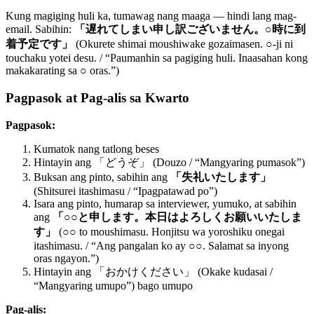
Kung magiging huli ka, tumawag nang maaga — hindi lang mag-
email. Sabihin:
「遅れてしまい申し訳ございません。○時に到
着予定です」
(Okurete shimai moushiwake gozaimasen. ○-ji ni
touchaku yotei desu. / “Paumanhin sa pagiging huli. Inaasahan kong
makakarating sa ○ oras.”)
Pagpasok at Pag-alis sa Kwarto
Pagpasok:
Kumatok nang tatlong beses
Hintayin ang 「どうぞ」 (Douzo / “Mangyaring pumasok”)
Buksan ang pinto, sabihin ang
「失礼いたします」
(Shitsurei itashimasu / “Ipagpatawad po”)
Isara ang pinto, humarap sa interviewer, yumuko, at sabihin
ang
「○○と申します。本日はよろしくお願いいたしま
す」
(○○ to moushimasu. Honjitsu wa yoroshiku onegai
itashimasu. / “Ang pangalan ko ay ○○. Salamat sa inyong
oras ngayon.”)
Hintayin ang 「おかけください」 (Okake kudasai /
“Mangyaring umupo”) bago umupo
Pag-alis: