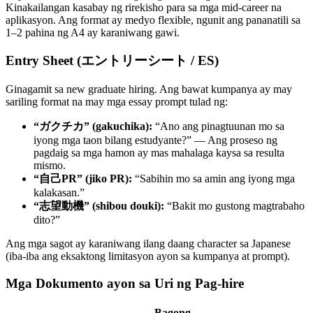
Kinakailangan kasabay ng rirekisho para sa mga mid-career na
aplikasyon. Ang format ay medyo flexible, ngunit ang pananatili sa
1–2 pahina ng A4 ay karaniwang gawi.
Entry Sheet (エントリーシート / ES)
Ginagamit sa new graduate hiring. Ang bawat kumpanya ay may
sariling format na may mga essay prompt tulad ng:
“ガクチカ” (gakuchika):
“Ano ang pinagtuunan mo sa
iyong mga taon bilang estudyante?” — Ang proseso ng
pagdaig sa mga hamon ay mas mahalaga kaysa sa resulta
mismo.
“自己PR” (jiko PR):
“Sabihin mo sa amin ang iyong mga
kalakasan.”
“志望動機” (shibou douki):
“Bakit mo gustong magtrabaho
dito?”
Ang mga sagot ay karaniwang ilang daang character sa Japanese
(iba-iba ang eksaktong limitasyon ayon sa kumpanya at prompt).
Mga Dokumento ayon sa Uri ng Pag-hire
Bagong