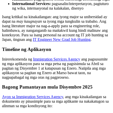
International Services:
pagsasalin/interpretasyon, pagtuturo
ng wika, internasyonal na kalakalan, disenyo
Isang kritikal na kinakailangan: ang iyong major sa unibersidad ay
dapat na
may kaugnayan
sa iyong mga tungkulin sa trabaho. Ang
isang literature major na nag-a-apply para sa engineering role,
halimbawa, ay nanganganib na maitakwil kung hindi malinaw ang
koneksyon. Para sa isang personal na account ng IT job hunting sa
Japan, tingnan ang
IT Engineer New Grad Job Hunting
.
Timeline ng Aplikasyon
Inirerekomenda ng
Immigration Services Agency
ang pagsusumite
ng mga aplikasyon para sa mga petsa ng pagsisimula sa Abril sa
pagitan ng Disyembre 1 at katapusan ng Enero. Naiipila ang mga
aplikasyon sa pagitan ng Enero at Marso bawat taon, na
nagpapabagal ng mga oras ng pagproseso.
Bagong Pamantayan mula Disyembre 2025
Ayon sa Immigration Services Agency
, ang mga kinakailangan sa
dokumento ay pinasimple para sa mga aplikante na nakakatugon sa
alinman sa mga kondisyong ito: