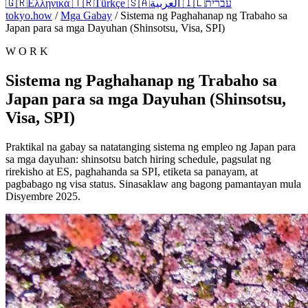
🇬🇷
Ελληνικά
🇹🇷
Türkçe
🇸🇦
العربية
🇮🇱
עברית
tokyo.how
/
Mga Gabay
/
Sistema ng Paghahanap ng Trabaho sa
Japan para sa mga Dayuhan (Shinsotsu, Visa, SPI)
W O R K
Sistema ng Paghahanap ng Trabaho sa
Japan para sa mga Dayuhan (Shinsotsu,
Visa, SPI)
Praktikal na gabay sa natatanging sistema ng empleo ng Japan para
sa mga dayuhan: shinsotsu batch hiring schedule, pagsulat ng
rirekisho at ES, paghahanda sa SPI, etiketa sa panayam, at
pagbabago ng visa status. Sinasaklaw ang bagong pamantayan mula
Disyembre 2025.