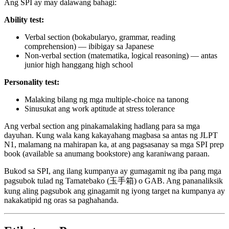
Ang SPI ay may dalawang bahagi:
Ability test:
Verbal section (bokabularyo, grammar, reading
comprehension) — ibibigay sa Japanese
Non-verbal section (matematika, logical reasoning) — antas
junior high hanggang high school
Personality test:
Malaking bilang ng mga multiple-choice na tanong
Sinusukat ang work aptitude at stress tolerance
Ang verbal section ang pinakamalaking hadlang para sa mga
dayuhan. Kung wala kang kakayahang magbasa sa antas ng JLPT
N1, malamang na mahirapan ka, at ang pagsasanay sa mga SPI prep
book (available sa anumang bookstore) ang karaniwang paraan.
Bukod sa SPI, ang ilang kumpanya ay gumagamit ng iba pang mga
pagsubok tulad ng Tamatebako (玉手箱) o GAB. Ang pananaliksik
kung aling pagsubok ang ginagamit ng iyong target na kumpanya ay
nakakatipid ng oras sa paghahanda.