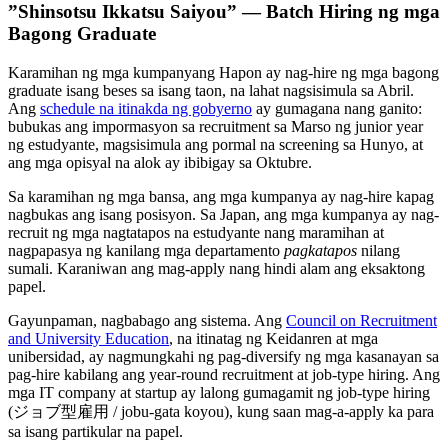
”Shinsotsu Ikkatsu Saiyou” — Batch Hiring ng mga
Bagong Graduate
Karamihan ng mga kumpanyang Hapon ay nag-hire ng mga bagong
graduate isang beses sa isang taon, na lahat nagsisimula sa Abril.
Ang
schedule na itinakda ng gobyerno
ay gumagana nang ganito:
bubukas ang impormasyon sa recruitment sa Marso ng junior year
ng estudyante, magsisimula ang pormal na screening sa Hunyo, at
ang mga opisyal na alok ay ibibigay sa Oktubre.
Sa karamihan ng mga bansa, ang mga kumpanya ay nag-hire kapag
nagbukas ang isang posisyon. Sa Japan, ang mga kumpanya ay nag-
recruit ng mga nagtatapos na estudyante nang maramihan at
nagpapasya ng kanilang mga departamento
pagkatapos
nilang
sumali. Karaniwan ang mag-apply nang hindi alam ang eksaktong
papel.
Gayunpaman, nagbabago ang sistema. Ang
Council on Recruitment
and University Education
, na itinatag ng Keidanren at mga
unibersidad, ay nagmungkahi ng pag-diversify ng mga kasanayan sa
pag-hire kabilang ang year-round recruitment at job-type hiring. Ang
mga IT company at startup ay lalong gumagamit ng job-type hiring
(ジョブ型雇用 / jobu-gata koyou), kung saan mag-a-apply ka para
sa isang partikular na papel.