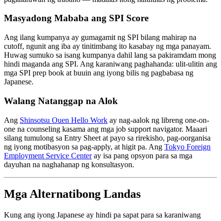
Masyadong Mababa ang SPI Score
Ang ilang kumpanya ay gumagamit ng SPI bilang mahirap na
cutoff, ngunit ang iba ay tinitimbang ito kasabay ng mga panayam.
Huwag sumuko sa isang kumpanya dahil lang sa pakiramdam mong
hindi maganda ang SPI. Ang karaniwang paghahanda: ulit-ulitin ang
mga SPI prep book at buuin ang iyong bilis ng pagbabasa ng
Japanese.
Walang Natanggap na Alok
Ang
Shinsotsu Ouen Hello Work
ay nag-aalok ng libreng one-on-
one na counseling kasama ang mga job support navigator. Maaari
silang tumulong sa Entry Sheet at payo sa rirekisho, pag-oorganisa
ng iyong motibasyon sa pag-apply, at higit pa. Ang
Tokyo Foreign
Employment Service Center
ay isa pang opsyon para sa mga
dayuhan na naghahanap ng konsultasyon.
Mga Alternatibong Landas
Kung ang iyong Japanese ay hindi pa sapat para sa karaniwang