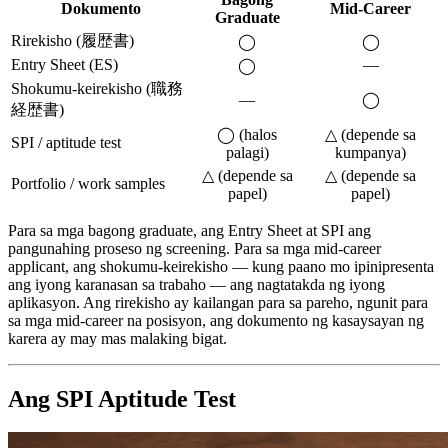
Dokumento
Mid-Career
Graduate
Rirekisho (履歴書)
◯
◯
Entry Sheet (ES)
—
◯
Shokumu-keirekisho (職務
—
◯
経歴書)
◯ (halos
△ (depende sa
SPI / aptitude test
palagi)
kumpanya)
△ (depende sa
△ (depende sa
Portfolio / work samples
papel)
papel)
Para sa mga bagong graduate, ang Entry Sheet at SPI ang
pangunahing proseso ng screening. Para sa mga mid-career
applicant, ang shokumu-keirekisho — kung paano mo ipinipresenta
ang iyong karanasan sa trabaho — ang nagtatakda ng iyong
aplikasyon. Ang rirekisho ay kailangan para sa pareho, ngunit para
sa mga mid-career na posisyon, ang dokumento ng kasaysayan ng
karera ay may mas malaking bigat.
Ang SPI Aptitude Test