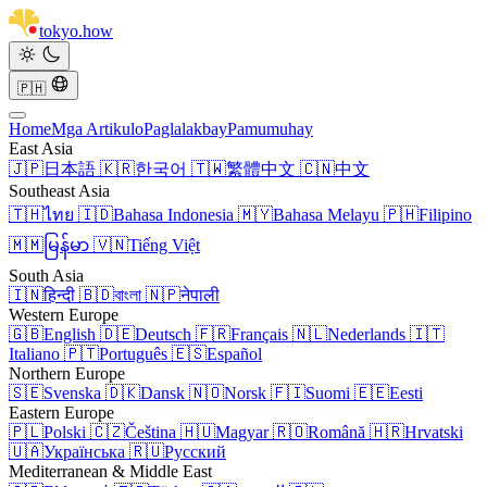
tokyo
.
how
🇵🇭
Home
Mga Artikulo
Paglalakbay
Pamumuhay
East Asia
🇯🇵
日本語
🇰🇷
한국어
🇹🇼
繁體中文
🇨🇳
中文
Southeast Asia
🇹🇭
ไทย
🇮🇩
Bahasa Indonesia
🇲🇾
Bahasa Melayu
🇵🇭
Filipino
🇲🇲
မြန်မာ
🇻🇳
Tiếng Việt
South Asia
🇮🇳
हिन्दी
🇧🇩
বাংলা
🇳🇵
नेपाली
Western Europe
🇬🇧
English
🇩🇪
Deutsch
🇫🇷
Français
🇳🇱
Nederlands
🇮🇹
Italiano
🇵🇹
Português
🇪🇸
Español
Northern Europe
🇸🇪
Svenska
🇩🇰
Dansk
🇳🇴
Norsk
🇫🇮
Suomi
🇪🇪
Eesti
Eastern Europe
🇵🇱
Polski
🇨🇿
Čeština
🇭🇺
Magyar
🇷🇴
Română
🇭🇷
Hrvatski
🇺🇦
Українська
🇷🇺
Русский
Mediterranean & Middle East