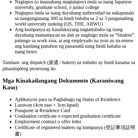
Nagtapos (o inaasahang magtatapos) mula sa isang Japanese
university, graduate school, o junior college
Nagtapos mula sa isang dayuhang unibersidad na nakapanalo
sa nangungunang 300 sa hindi bababa sa 2 sa 3 pangunahing
world university ranking (QS, THE, ARWU)
Ang kumpanya ay kasalukuyang nagtatrabaho ng isang
dayuhang mamamayan na dati ay nagbago mula sa “Student”
patungo sa work visa, at ang empleyado na iyon ay na-renew
ang kanilang panahon ng pananatili nang hindi bababa sa
isang beses
Tandaan: ang dispatch (派遣 / haken) na trabaho ay hindi kasama sa
pinasimpleng prosesong ito.
Mga Kinakailangang Dokumento (Karaniwang
Kaso)
Aplikasyon para sa Pagbabago ng Status of Residence
Larawan (4cm taas × 3cm lapad)
Pasaporte at Residence Card
Graduation certificate o expected graduation certificate
Employment contract o offer letter
Certificate of registered matters ng kumpanya (登記事項証明
書)