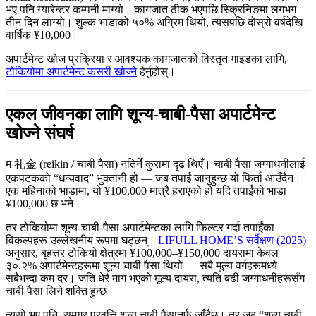
भए पनि ग्यारेन्टर कम्पनी माग्यो। कागजात ठीक भएपछि स्क्रिनिङमा लगभग
तीन दिन लाग्यो। शुल्क भाडाको ५०% अग्रिम थियो, त्यसपछि दोस्रो वर्षदेखि
वार्षिक ¥10,000।
अपार्टमेन्ट खोज प्रक्रिया र आवश्यक कागजातको विस्तृत गाइडका लागि,
टोकियोमा अपार्टमेन्ट कसरी खोज्ने
हेर्नुहोस्।
एकल जीवनका लागि शून्य-चाबी-पैसा अपार्टमेन्ट
खोज्ने संघर्ष
म 礼金 (reikin / चाबी पैसा) नतिर्ने कुरामा दृढ थिएँ। चाबी पैसा जग्गाधनीलाई
एकपटकको “धन्यवाद” भुक्तानी हो — जब तपाईं जानुहुन्छ यो फिर्ता आउँदैन।
एक महिनाको भाडामा, यो ¥100,000 मात्रै हराएको हो यदि तपाईंको भाडा
¥100,000 छ भने।
तर टोकियोमा शून्य-चाबी-पैसा अपार्टमेन्टका लागि फिल्टर गर्दा तपाईंका
विकल्पहरू उल्लेखनीय रूपमा घट्छन्।
LIFULL HOME’S सर्वेक्षण (2025)
अनुसार, बृहत्तर टोकियो क्षेत्रमा ¥100,000–¥150,000 दायरामा केवल
३०.२% अपार्टमेन्टहरूमा शून्य चाबी पैसा थियो — सबै मूल्य वर्गहरूमध्ये
सबैभन्दा कम दर। जति धेरै माग भएको मूल्य दायरा, त्यति बढी जग्गाधनीहरूसँग
चाबी पैसा लिने शक्ति हुन्छ।
त्यसो भए पनि, समग्र प्रवृत्ति शून्य चाबी पैसातर्फ जाँदैछ। तर जब “शून्य चाबी