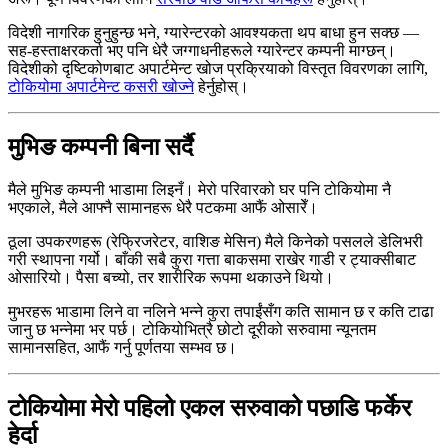
विदेशी नागरिक हुनुहुन्छ भने, ग्यारेन्टरको आवश्यकता थप बाधा हुन सक्छ —
सह-हस्ताक्षरकर्ता भए पनि धेरै जग्गाधनीहरूले ग्यारेन्टर कम्पनी माग्छन्।
विदेशीको दृष्टिकोणबाट अपार्टमेन्ट खोज प्रक्रियाको विस्तृत विवरणका लागि,
टोकियोमा अपार्टमेन्ट कसरी खोज्ने
हेर्नुहोस्।
मुभिङ कम्पनी बिना सर्दै
मैले मुभिङ कम्पनी भाडामा लिइनँ। मेरो परिवारको घर पनि टोकियोमा नै
भएकाले, मैले आफ्नै सामानहरू धेरै पटकमा आफैं ओसारेँ।
ठूला उपकरणहरू (रेफ्रिजरेटर, वाशिङ मेसिन) मैले किनेको पसलले डेलिभरी
गरी स्थापना गर्यो। बाँकी सबै कुरा गत्ता बाकसमा राखेर गाडी र ट्याक्सीबाट
ओसारियो। पैसा बच्यो, तर शारीरिक रूपमा थकाउने थियो।
मुभरहरू भाडामा लिने वा नलिने भन्ने कुरा तपाईंसँग कति सामान छ र कति टाढा
जानु छ भन्नेमा भर पर्छ। टोकियोभित्रै छोटो दूरीको सरुवामा न्यूनतम
सामानसहित, आफैं गर्नु पूर्णतया सम्भव छ।
टोकियोमा मेरो पहिलो एकल सरुवाको पछाडि फर्केर
हेर्दा