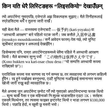
किन यति धेरै लिस्टिङहरू “लिइसकियो” देखाउँछन्
त्यो अपार्टमेन्ट गुमाएपछि, एजेन्टले अझ विकल्पहरू सुझाए। मैले तिनीहरूलाई
स्प्रेडसिटमा थपेँ र तुलना जारी राखेँ।
यही बेला मैले — वास्तवमा एजेन्टबाटै — 仮予約 (kari-yoyaku) वा
“अस्थायी आरक्षण” बारे पहिलो पटक जानेँ। जब कसैले 入居申込書
(nyuukyo moushikomisho / सर्ने आवेदन फारम) पेश गर्छ, त्यो युनिट
सूचीबाट हटाइन्छ र अरूलाई देखाइँदैन।
डिसेम्बरमा पनि, राम्रा अपार्टमेन्टहरूमध्ये धेरैमा पहिले नै अस्थायी आरक्षण
थियो। मैले बारम्बार सुन्नु पर्यो 「この物件は仮押さえ中です」
(Kono bukken wa kari-osae chuu desu / “यो सम्पत्ति अस्थायी रूपमा
राखिएको छ”)।
प्राविधिक रूपमा यस चरणमा रद्द गर्न सम्भव छ, तर व्यवहारमा यो लगभग कहिल्यै
हुँदैन। रद्द हुने पर्खाइमा बस्नुभन्दा, एउटै युनिटमा नअड्किई समानान्तर रूपमा
खोजी जारी राख्नु बढी व्यावहारिक छ।
मैले अन्तमा जुन अपार्टमेन्ट छनोट गरेँ त्यो गुमाएको अपार्टमेन्टभन्दा फरक थियो
— शून्य चाबी पैसा र एक महिनाको नि:शुल्क भाडासहित एउटा 1K। सर्तहरू
एकदमै मिल्थेनन्, तर त्यसमा फाइबर इन्टरनेट थियो र भाडा लगभग ¥100,000
थियो। पछाडि हेर्दा, म खुसी छु यसरी भयो।