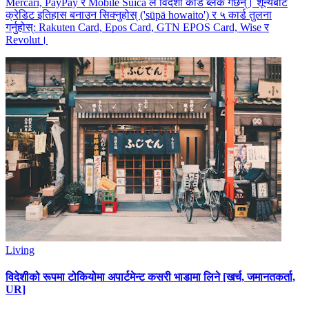
Mercari, PayPay र Mobile Suica ले विदेशी कार्ड ब्लक गर्छन्। शून्यबाट
क्रेडिट इतिहास बनाउन सिक्नुहोस् ('sūpā howaito') र ५ कार्ड तुलना
गर्नुहोस्: Rakuten Card, Epos Card, GTN EPOS Card, Wise र
Revolut।
Living
विदेशीको रूपमा टोकियोमा अपार्टमेन्ट कसरी भाडामा लिने [खर्च, जमानतकर्ता,
UR]