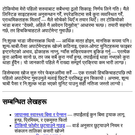
टोकियोमा मेरो पहिलो सरुवाबाट सबैभन्दा ठूलो सिकाइ: निर्णय लिने गति। मैले
लिस्टिङ साइटहरूमा अनुसन्धान गरेँ, स्प्रेडसिटमा सबै कुरा व्यवस्थित गरेँ,
प्राथमिकताहरू मिलाएँ — मैले सोचेको थिएँ म तयार थिएँ। तर टोकियोको
भाडा बजार “देख्यो, अहिले नै आवेदन दिनुहोस्” आधारमा चल्छ। तयारी सहयोग
गर्छ, तर हिचकिचाहटले अपार्टमेन्ट गुमाउँछ।
नि:शुल्क भाडा जीवनरक्षक थियो — आर्थिक मात्र होइन, मानसिक रूपमा पनि।
शून्य-चाबी-पैसा अपार्टमेन्टहरू खोज्ने कठिनाइ, एकल-ओगट युनिटहरूमा फाइबर
इन्टरनेटको अभाव, ढोकाहरू नाप्नु, ग्याँस सक्रियकरण बुकिङ गर्नु — प्रत्येक
कुरा आफैंमा सानो छ, तर जब सबै कुरा नयाँ हुन्छ, तपाईंलाई थाहा नभएको कुरा
थाहा हुँदैन। यो जानकारी पहिले नै राख्दा सम्पूर्ण प्रक्रिया कम भारी लाग्छ।
डिसेम्बरमा खोज सुरु गरेर फेब्रुअरीमा सरेँ — एक रातको हिचकिचाहटपछि त्यो
पहिलो अपार्टमेन्ट गुमाउनुले मलाई छिट्टै प्रतिबद्ध हुन सिकायो। अन्तमा, शून्य
चाबी पैसा र नि:शुल्क भाडा भएको युनिट पाउनु सही नतिजा जस्तो लाग्यो।
सम्बन्धित लेखहरू
जापानमा स्वास्थ्य बिमा र पेन्सन
— तपाईंलाई कुन बिमा ट्र्याक लागू
हुन्छ, प्रिमियम, र एकमुस्त फिर्ता
टोकियो फोहोर छुट्याउने गाइड
— वार्ड अनुसार छुट्याउने नियम र
संकलन तालिका कसरी खोज्ने