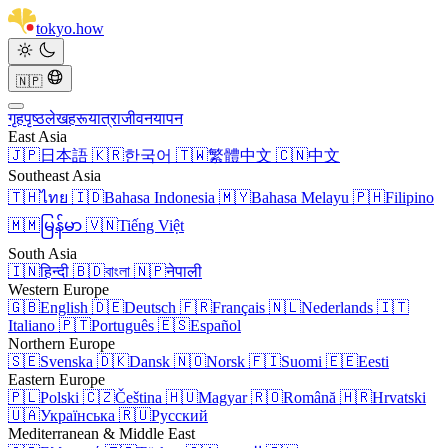
tokyo
.
how
🇳🇵
गृहपृष्ठ
लेखहरू
यात्रा
जीवनयापन
East Asia
🇯🇵
日本語
🇰🇷
한국어
🇹🇼
繁體中文
🇨🇳
中文
Southeast Asia
🇹🇭
ไทย
🇮🇩
Bahasa Indonesia
🇲🇾
Bahasa Melayu
🇵🇭
Filipino
🇲🇲
မြန်မာ
🇻🇳
Tiếng Việt
South Asia
🇮🇳
हिन्दी
🇧🇩
বাংলা
🇳🇵
नेपाली
Western Europe
🇬🇧
English
🇩🇪
Deutsch
🇫🇷
Français
🇳🇱
Nederlands
🇮🇹
Italiano
🇵🇹
Português
🇪🇸
Español
Northern Europe
🇸🇪
Svenska
🇩🇰
Dansk
🇳🇴
Norsk
🇫🇮
Suomi
🇪🇪
Eesti
Eastern Europe
🇵🇱
Polski
🇨🇿
Čeština
🇭🇺
Magyar
🇷🇴
Română
🇭🇷
Hrvatski
🇺🇦
Українська
🇷🇺
Русский
Mediterranean & Middle East