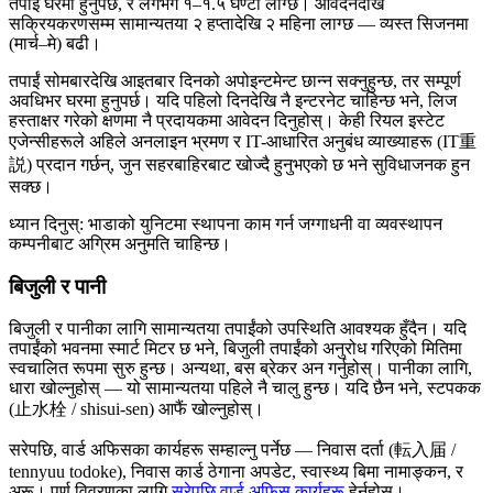
तपाईं घरमा हुनुपर्छ, र लगभग १–१.५ घण्टा लाग्छ। आवेदनदेखि
सक्रियकरणसम्म सामान्यतया २ हप्तादेखि २ महिना लाग्छ — व्यस्त सिजनमा
(मार्च–मे) बढी।
तपाईं सोमबारदेखि आइतबार दिनको अपोइन्टमेन्ट छान्न सक्नुहुन्छ, तर सम्पूर्ण
अवधिभर घरमा हुनुपर्छ। यदि पहिलो दिनदेखि नै इन्टरनेट चाहिन्छ भने, लिज
हस्ताक्षर गरेको क्षणमा नै प्रदायकमा आवेदन दिनुहोस्। केही रियल इस्टेट
एजेन्सीहरूले अहिले अनलाइन भ्रमण र IT-आधारित अनुबंध व्याख्याहरू (IT重
説) प्रदान गर्छन्, जुन सहरबाहिरबाट खोज्दै हुनुभएको छ भने सुविधाजनक हुन
सक्छ।
ध्यान दिनुस्: भाडाको युनिटमा स्थापना काम गर्न जग्गाधनी वा व्यवस्थापन
कम्पनीबाट अग्रिम अनुमति चाहिन्छ।
बिजुली र पानी
बिजुली र पानीका लागि सामान्यतया तपाईंको उपस्थिति आवश्यक हुँदैन। यदि
तपाईंको भवनमा स्मार्ट मिटर छ भने, बिजुली तपाईंको अनुरोध गरिएको मितिमा
स्वचालित रूपमा सुरु हुन्छ। अन्यथा, बस ब्रेकर अन गर्नुहोस्। पानीका लागि,
धारा खोल्नुहोस् — यो सामान्यतया पहिले नै चालु हुन्छ। यदि छैन भने, स्टपकक
(止水栓 / shisui-sen) आफैं खोल्नुहोस्।
सरेपछि, वार्ड अफिसका कार्यहरू सम्हाल्नु पर्नेछ — निवास दर्ता (転入届 /
tennyuu todoke), निवास कार्ड ठेगाना अपडेट, स्वास्थ्य बिमा नामाङ्कन, र
अरू। पूर्ण विवरणका लागि
सरेपछि वार्ड अफिस कार्यहरू
हेर्नुहोस्।