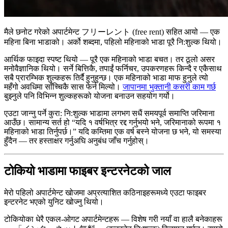
मैले छनोट गरेको अपार्टमेन्ट フリーレント (free rent) सहित आयो — एक
महिना बिना भाडाको। अर्को शब्दमा, पहिलो महिनाको भाडा पूरै नि:शुल्क थियो।
आर्थिक फाइदा स्पष्ट थियो — पूरै एक महिनाको भाडा बचत। तर ठूलो असर
मनोवैज्ञानिक थियो। सर्ने बित्तिकै, तपाईं फर्निचर, उपकरणहरू किन्दै र एकैसाथ
सबै प्रारम्भिक शुल्कहरू तिर्दै हुनुहुन्छ। एक महिनाको भाडा माफ हुनुले त्यो
महँगो अवधिमा साँच्चिकै सास फेर्न मिल्यो।
जापानमा भुक्तानी कसरी काम गर्छ
बुझ्नुले पनि विभिन्न शुल्कहरूको योजना बनाउन सहयोग गर्यो।
एउटा जान्नु पर्ने कुरा: नि:शुल्क भाडामा लगभग सधैं समयपूर्व समाप्ति जरिमाना
आउँछ। सामान्य सर्त हो “यदि १ वर्षभित्र रद्द गर्नुभयो भने, जरिमानाको रूपमा १
महिनाको भाडा तिर्नुपर्छ।” यदि कम्तिमा एक वर्ष बस्ने योजना छ भने, यो समस्या
हुँदैन — तर हस्ताक्षर गर्नुअघि अनुबंध जाँच गर्नुहोस्।
टोकियो भाडामा फाइबर इन्टरनेटको जाल
मेरो पहिलो अपार्टमेन्ट खोजमा अप्रत्याशित कठिनाइहरूमध्ये एउटा फाइबर
इन्टरनेट भएको युनिट खोज्नु थियो।
टोकियोका धेरै एकल-ओगट अपार्टमेन्टहरू — विशेष गरी नयाँ वा हालै बनेकाहरू