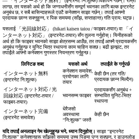
— 「インターネット無料」 (इन्टरनेट नि:शुल्क) विज्ञापन गर्छन्। राम्रो
लाग्छ, तर यसको अर्थ हो कि जग्गाधनीसँग सम्पूर्ण भवनका लागि बल्क इन्टरनेट
अनुबंध छ, र सबै बासिन्दाहरूले एउटै कनेक्शन साझा गर्छन्। तपाईं आफ्नो
प्रदायक छान्न सक्नुहुन्न, र पिक समयमा (साँझ, सप्ताहान्त) गति प्राय: घट्छ।
यसलाई 「光回線対応」 (hikari kaisen taiou / फाइबर-तयार) वा 「イ
ンターネット対応」 (इन्टरनेट-तयार) सँग तुलना गर्नुहोस्। यिनीहरूको
अर्थ हो कि फाइबर भवनको साझा क्षेत्रसम्म आउँछ, तर तपाईं आफ्नै प्रदायकसँग
अनुबंध गर्नुहुन्छ र युनिट भित्र स्थापना काम चाहिन सक्छ। बढी झन्झट, तर
तपाईंले आफ्नो कनेक्शन गुणस्तर नियन्त्रण गर्नुहुन्छ।
लिस्टिङ शब्द
यसको अर्थ
तपाईंले के गर्नुपर्छ
कनेक्शन समावेश,
インターネット無料
केही छैन (तर गति/
प्रयोगका लागि
प्रदायक छान्न मिल्दैन)
(इन्टरनेट नि:शुल्क)
तयार
インターネット対応 / 光
प्रदायकसँग अनुबंध +
भवनसम्म फाइबर
सम्भावित युनिट-भित्र
回線対応 (इन्टरनेट-तयार /
स्थापना
फाइबर-तयार)
धेरैजसो
インターネット完備
अवस्थामा
केही छैन
(इन्टरनेट समावेश)
“नि:शुल्क” जस्तै
यदि तपाईं अनलाइन गेम खेल्नुहुन्छ भने, ध्यान दिनुहोस्।
साझा “इन्टरनेट
नि:शुल्क” कनेक्शनहरू साँझको समयमा उच्च पिङमा पुग्न सक्छन्, र डाउनलोड