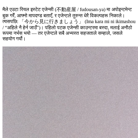
मैले एउटा रियल इस्टेट एजेन्सी (不動産屋 / fudousan-ya) मा अपोइन्टमेन्ट
बुक गरेँ, आफ्नो मापदण्ड बताएँ, र एजेन्टले तुरुन्त धेरै विकल्पहरू निकाले।
त्यसपछि: 「今から見に行きましょう」 (Ima kara mi ni ikimashou
/ “अहिले नै हेर्न जाउँ”)। पहिलो पटक एजेन्सी काउन्टरमा बस्दा, मलाई अनौठो
रूपमा नर्भस भयो — तर एजेन्टले सबै अभ्यस्त सहजताले सम्हाले, जसले
सहयोग गर्यो।