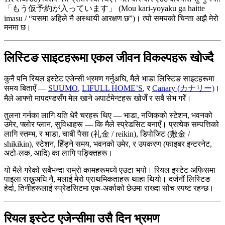
「もう仮予約が入っています」 (Mou kari-yoyaku ga haitte
imasu / “यसमा अहिले नै अस्थायी आरक्षण छ”)। त्यो समयको चिन्ता अझै मेरो
मनमा छ।
लिस्टिङ साइटहरूमा एकल जीवन विकल्पहरू खोज्दै
कुनै पनि रियल इस्टेट एजेन्सी भ्रमण गर्नुअघि, मैले भाडा लिस्टिङ साइटहरूमा
समय बिताएँ —
SUUMO
,
LIFULL HOME’S
, र
Canary (カナリー)
।
मैले आफ्नो मापदण्डसँग मेल खाने अपार्टमेन्टहरू खोजेँ र सबै सेभ गरेँ।
तुलना गर्नका लागि यति धेरै चरहरू थिए — भाडा, नजिकको स्टेशन, भवनको
उमेर, फ्लोर प्लान, सुविधाहरू — कि मैले स्प्रेडसिट बनाएँ। प्रत्येक सम्पत्तिको
लागि स्तम्भ, र भाडा, चाबी पैसा (礼金 / reikin), डिपोजिट (敷金 /
shikikin), स्टेशन, हिँड्ने समय, भवनको उमेर, र उपकरण (फाइबर इन्टरनेट,
अटो-लक, आदि) का लागि पङ्क्तिहरू।
यो मैले गरेको सबैभन्दा राम्रो कामहरूमध्ये एउटा भयो। रियल इस्टेट अफिसमा
पाइला राख्नुअघि नै, मलाई मेरो प्राथमिकताहरू थाहा थियो। दर्जनौं लिस्टिङ
हेर्दा, तिनीहरूलाई स्प्रेडसिटमा एक-अर्काको छेउमा राख्दा सोच स्पष्ट रहन्छ।
रियल इस्टेट एजेन्सीमा उसै दिन भ्रमण