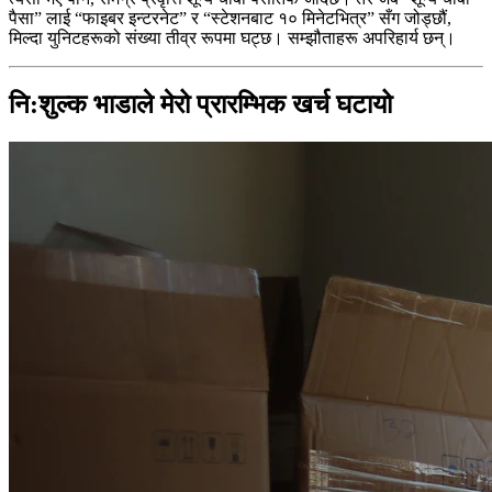
पैसा” लाई “फाइबर इन्टरनेट” र “स्टेशनबाट १० मिनेटभित्र” सँग जोड्छौं,
मिल्दा युनिटहरूको संख्या तीव्र रूपमा घट्छ। सम्झौताहरू अपरिहार्य छन्।
नि:शुल्क भाडाले मेरो प्रारम्भिक खर्च घटायो