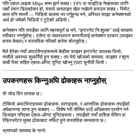
गति एकल-अङ्क Mbps सम्म झर्न सक्छ। FPS वा फाइटिङ गेमहरूका लागि
जहाँ ल्याग डिलब्रेकर हो, यसले अनलाइन खेल नखेल्ने बनाउन सक्छ। रिमोट
काम पनि त्यस्तै — भिडियो कलमा भर पर्नुहुन्छ भने, अस्थिर साझा कनेक्शनको
अर्थ हो जमेको भिडियो र टुटेको अडियो।
कनेक्शन गति तपाईंका लागि महत्त्वपूर्ण छ भने, “इन्टरनेट नि:शुल्क” लाई सतहमा
स्वीकार नगर्नुहोस्। एजेन्ट वा व्यवस्थापन कम्पनीलाई कनेक्शन प्रकार (फाइबर
बनाम केबल) र वास्तविक गतिको बारेमा सोध्नुहोस्।
मैले हेरेका नयाँ अपार्टमेन्टहरूमध्ये केहीमा फाइबर इन्टरनेट उपलब्ध थियो,
त्यसैले अवस्था सुधारिँदो हुन सक्छ। तर मेरो खोजको समयमा, फाइबर
र
शून्य
चाबी पैसा सहित एकल-ओगट युनिट खोज्नु एउटा चुनौती थियो।
उपकरणहरू किन्नुअघि ढोकाहरू नाप्नुहोस्
यो जोड दिन लायक छ।
टोकियो अपार्टमेन्टहरूमा ढोकाहरू, बरण्डाहरू, र आन्तरिक ढोकाहरू तपाईंको
अपेक्षाभन्दा साना हुन सक्छन् — विशेष गरी सीमित ठाउँ अधिकतम प्रयोग गर्न
डिजाइन गरिएका एकल-ओगट युनिटहरूमा। तपाईंको नयाँ वाशिङ मेसिन वा
रेफ्रिजरेटर मुख्य ढोकाबाट नफिट हुने वास्तविक सम्भावना छ।
भ्रमणको समयमा के नाप्ने: