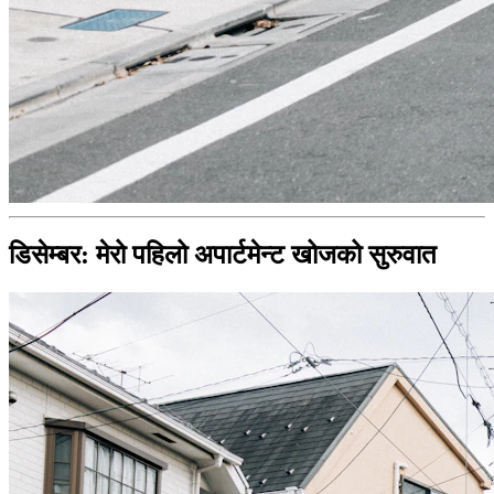
डिसेम्बर: मेरो पहिलो अपार्टमेन्ट खोजको सुरुवात