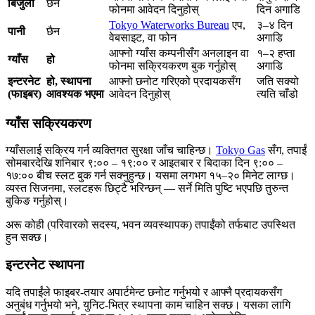
बिजुली
छैन
फोनमा आवेदन दिनुहोस्
दिन अगाडि
Tokyo Waterworks Bureau
एप,
३–४ दिन
पानी
छैन
वेबसाइट, वा फोन
अगाडि
आफ्नो ग्याँस कम्पनीसँग अनलाइन वा
१–२ हप्ता
ग्याँस
हो
फोनमा सक्रियकरण बुक गर्नुहोस्
अगाडि
इन्टरनेट
हो, स्थापना
आफ्नो छनोट गरिएको प्रदायकसँग
जति सक्यो
(फाइबर)
आवश्यक भएमा
आवेदन दिनुहोस्
त्यति चाँडो
ग्याँस सक्रियकरण
ग्याँसलाई सक्रिय गर्न व्यक्तिगत सुरक्षा जाँच चाहिन्छ।
Tokyo Gas
सँग, तपाईं
सोमबारदेखि शनिबार ९:०० – १९:०० र आइतबार र बिदाका दिन ९:०० –
१७:०० बीच स्लट बुक गर्न सक्नुहुन्छ। यसमा लगभग १५–२० मिनेट लाग्छ।
व्यस्त सिजनमा, स्लटहरू छिट्टै भरिन्छन् — सर्ने मिति पुष्टि भएपछि तुरुन्त
बुकिङ गर्नुहोस्।
अरू कोही (परिवारको सदस्य, भवन व्यवस्थापक) तपाईंको तर्फबाट उपस्थित
हुन सक्छ।
इन्टरनेट स्थापना
यदि तपाईंले फाइबर-तयार अपार्टमेन्ट छनोट गर्नुभयो र आफ्नै प्रदायकसँग
अनुबंध गर्नुभयो भने, युनिट-भित्र स्थापना काम चाहिन सक्छ। यसका लागि