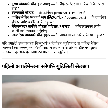
मुख्य ढोकाको चौडाइ र उचाइ
— के रेफ्रिजरेटर वा वाशिङ मेसिन पास
हुन्छ?
बरण्डाको चौडाइ
— के फर्निचर कुनाहरूमा बोक्न मिल्छ?
वाशिङ मेसिन प्यानको माप (防水パン / bousui pan)
— के तपाईंको
इच्छित वाशिङ मेसिन फिट हुन्छ?
रेफ्रिजरेटर ठाउँको चौडाइ, गहिराइ, र उचाइ
— भेन्टिलेशनका लागि
खाली ठाउँ समावेश गर्नुहोस्
आन्तरिक ढोकाको चौडाइहरू
— के सोफा वा खाटको फ्रेम पास हुन्छ?
यदि तपाईंले उपकरणहरू किन्नुभयो र तिनीहरू प्रवेशद्वार वा वाशिङ मेसिन
प्यानमा फिट भएनन् भने, फिर्ता, आदानप्रदान, र अतिरिक्त डेलिभरी शुल्क
लाग्नेछ। प्रत्येक भ्रमणमा टेप मापक ल्याउनुहोस्।
पहिलो अपार्टमेन्टमा सरेपछि युटिलिटी सेटअप