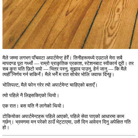
मैले जम्मा लगभग पाँचवटा अपार्टमेन्ट हेरेँ। तिनीहरूमध्ये एउटाले मेरा सबै
मापदण्ड पूरा गर्थ्यो — राम्रो प्राकृतिक प्रकाश, स्टेशनबाट स्वीकार्य दूरी। तर
सब कुरा यति छिटो भयो — भित्र पस्नु, सुझाव पाउनु, हेर्न जानु — कि मैले
त्यहीँ निर्णय गर्न सकिनँ। मैले भनेँ म रात सोचेर भोलि जवाफ दिन्छु।
भोलिपल्ट, मैले फोन गरेर त्यो अपार्टमेन्ट चाहिएको बताएँ।
त्यो पहिले नै लिइसकिएको थियो।
एक रात। बस यति नै लागेको थियो।
टोकियोका अपार्टमेन्टहरू पहिले आएको, पहिले सेवा पाएको आधारमा काम
गर्छन्। भ्रमणमा मन परेको ठाउँ भेट्टाएमा, उसै दिन आवेदन दिनु अपेक्षित गति
हो।