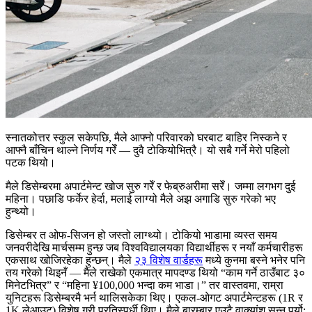
स्नातकोत्तर स्कुल सकेपछि, मैले आफ्नो परिवारको घरबाट बाहिर निस्कने र
आफ्नै बाँचिन थाल्ने निर्णय गरेँ — दुवै टोकियोभित्रै। यो सबै गर्ने मेरो पहिलो
पटक थियो।
मैले डिसेम्बरमा अपार्टमेन्ट खोज सुरु गरेँ र फेब्रुअरीमा सरेँ। जम्मा लगभग दुई
महिना। पछाडि फर्केर हेर्दा, मलाई लाग्यो मैले अझ अगाडि सुरु गरेको भए
हुन्थ्यो।
डिसेम्बर त ओफ-सिजन हो जस्तो लाग्थ्यो। टोकियो भाडामा व्यस्त समय
जनवरीदेखि मार्चसम्म हुन्छ जब विश्वविद्यालयका विद्यार्थीहरू र नयाँ कर्मचारीहरू
एकसाथ खोजिरहेका हुन्छन्। मैले
२३ विशेष वार्डहरू
मध्ये कुनमा बस्ने भनेर पनि
तय गरेको थिइनँ — मैले राखेको एकमात्र मापदण्ड थियो “काम गर्ने ठाउँबाट ३०
मिनेटभित्र” र “महिना ¥100,000 भन्दा कम भाडा।” तर वास्तवमा, राम्रा
युनिटहरू डिसेम्बरमै भर्न थालिसकेका थिए। एकल-ओगट अपार्टमेन्टहरू (1R र
1K लेआउट) विशेष गरी प्रतिस्पर्धी थिए। मैले बारम्बार एउटै वाक्यांश सुन्नु पर्यो: