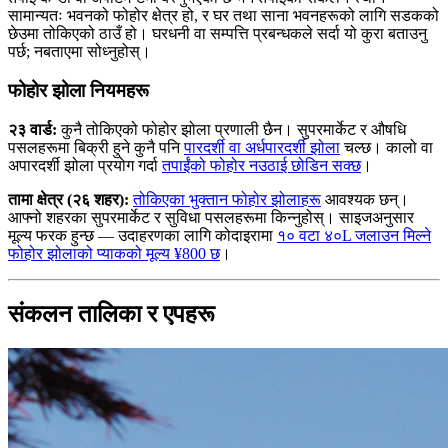
सामान्यतः भवनको फोहोर क्षेत्र हो, र घर तथा साना भवनहरूको लागि सडकको
छेउमा तोकिएको ठाउँ हो। घरधनी वा सम्पत्ति प्रबन्धकले सर्दा यो कुरा बताउनु
पर्छ; नबताएमा सोध्नुहोस्।
फोहोर झोला नियमहरू
२३ वार्ड:
कुनै तोकिएको फोहोर झोला प्रणाली छैन। सुपरमार्केट र औषधि
पसलहरूमा बिक्री हुने कुनै पनि
पारदर्शी वा अर्धपारदर्शी झोला
चल्छ। कालो वा
अपारदर्शी झोला प्रयोग गर्दा
तपाईंको फोहोर नउठाई छोडिन सक्छ
।
तामा क्षेत्र (२६ शहर):
तोकिएका भुक्तान फोहोर झोलाहरू
आवश्यक छन्।
आफ्नो शहरका सुपरमार्केट र सुविधा पसलहरूमा किन्नुहोस्। साइजअनुसार
मूल्य फरक हुन्छ — उदाहरणका लागि कोदाइरामा
१० वटा ४०L जलाउन मिल्ने
फोहोर झोलाको प्याकको मूल्य ¥800 छ
।
संकलन तालिका र एपहरू