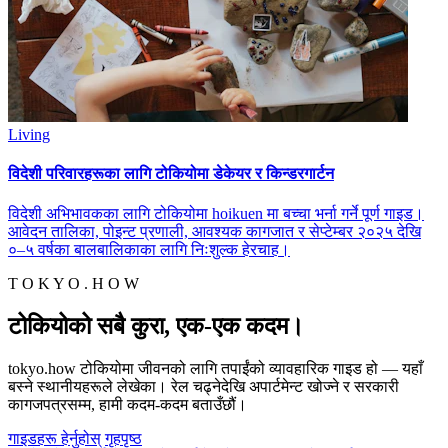
Living
विदेशी परिवारहरूका लागि टोकियोमा डेकेयर र किन्डरगार्टन
विदेशी अभिभावकका लागि टोकियोमा hoikuen मा बच्चा भर्ना गर्ने पूर्ण गाइड।
आवेदन तालिका, पोइन्ट प्रणाली, आवश्यक कागजात र सेप्टेम्बर २०२५ देखि
०–५ वर्षका बालबालिकाका लागि निःशुल्क हेरचाह।
T O K Y O . H O W
टोकियोको सबै कुरा, एक-एक कदम।
tokyo.how टोकियोमा जीवनको लागि तपाईंको व्यावहारिक गाइड हो — यहाँ
बस्ने स्थानीयहरूले लेखेका। रेल चढ्नेदेखि अपार्टमेन्ट खोज्ने र सरकारी
कागजपत्रसम्म, हामी कदम-कदम बताउँछौं।
गाइडहरू हेर्नुहोस्
गृहपृष्ठ