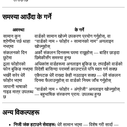
समस्या आउँदा के गर्ने
अवस्था
के गर्ने
सामान कुन
वार्डको सामान खोज्ने उपकरण प्रयोग गर्नुहोस्, वा
श्रेणीमा पर्छ थाहा
“वार्डको नाम + फोहोर + सामानको नाम” अनलाइन
नभएमा
खोज्नुहोस्
संकलनको दिन
अर्को संकलन दिनसम्म घरमा राख्नुहोस् — बाहिर छाड्दा
छुटेमा
छिमेकीसँग समस्या हुन्छ
ठूला फोहोरको
अधिकांश वार्डहरूमा अनलाइन बुकिङ छ; तपाईंको वार्डको
फोन बुकिङ नभएमा
विदेशी बासिन्दा परामर्श काउन्टरले पनि मद्दत गर्न सक्छ
भर्खरै सरेर धेरै
एकैपटक धेरै राख्दा केही नउठाइन सक्छ — धेरै संकलन
फोहोर भएमा
दिनमा फैलाउनुहोस् वा वार्डको नियम जाँच गर्नुहोस्
जापानी भाषाको
”वार्डको नाम + फोहोर + अंग्रेजी” अनलाइन खोज्नुहोस्
गाइड मात्र उपलब्ध
— बहुभाषिक संस्करण प्रायः उपलब्ध हुन्छ
छ
अन्य विकल्पहरू
निजी जंक हटाउने सेवाहरू:
धेरै सामान भएमा — विशेष गरी सार्दा —