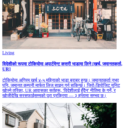
Living
विदेशीको रूपमा टोकियोमा अपार्टमेन्ट कसरी भाडामा लिने [खर्च, जमानतकर्ता,
UR]
टोकियोमा अग्रिम खर्च ४-५ महिनाको भाडा बराबर हुन्छ। जमानतकर्ता नभए
पनि, जमानत कम्पनी मार्फत लिज साइन गर्न सकिन्छ। जिरो-डिपोजिट युनिट
खोज्ने तरिका, UR आवासका सर्तहरू, 'विदेशीलाई हुँदैन' नीतिमा के गर्ने, र
खोजीदेखि सरसफाईसम्मको पूरा प्रक्रिया — २ हप्तामा सम्भव छ।