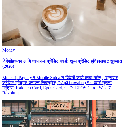
Money
विदेशीहरूका लागि जापानमा क्रेडिट कार्ड: शून्य क्रेडिट इतिहासबाट सुरुवात
(2026)
Mercari, PayPay र Mobile Suica ले विदेशी कार्ड ब्लक गर्छन्। शून्यबाट
क्रेडिट इतिहास बनाउन सिक्नुहोस् ('sūpā howaito') र ५ कार्ड तुलना
गर्नुहोस्: Rakuten Card, Epos Card, GTN EPOS Card, Wise र
Revolut।