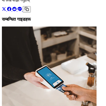
यो लेख साझा गर्नुहोस्
सम्बन्धित गाइडहरू