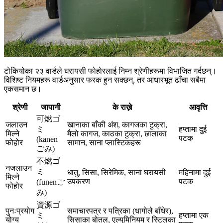
टोकियोका २३ वार्डले घरायसी फोहोरलाई निम्न श्रेणीहरूमा विभाजित गर्दछन्।
विशिष्ट नियमहरू वार्डअनुसार फरक हुन सक्छन्, तर आधारभूत ढाँचा सबैमा
एकसमान छ।
श्रेणी
जापानी
के राख्ने
आवृत्ति
可燃ゴ
जलाउन
खानाका बाँकी अंश, कागजका टुक्रा,
ミ
हप्तामा दुई
मिल्ने
मैलो कागज, काठका टुक्रा, छालाका
पटक
(kanen
फोहोर
सामान, साना प्लास्टिकहरू
ごみ)
不燃ゴ
नजलाउन
ミ
धातु, सिसा, सिरेमिक, साना घरायसी
महिनामा दुई
मिल्ने
उपकरण
पटक
(funenご
फोहोर
み)
資源ゴ
पुनःप्रयोग
समाचारपत्र र पत्रिका (धागोले बाँधेर),
ミ
हप्तामा एक
योग्य
सिसाका बोतल, एल्युमिनियम र स्टिलका