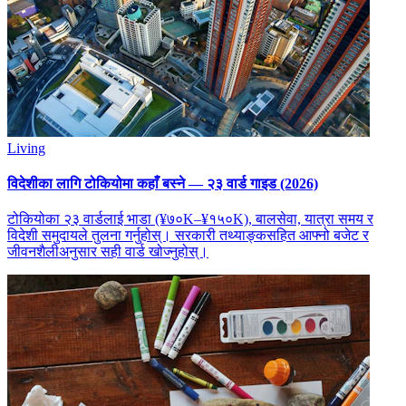
Living
विदेशीका लागि टोकियोमा कहाँ बस्ने — २३ वार्ड गाइड (2026)
टोकियोका २३ वार्डलाई भाडा (¥७०K–¥१५०K), बालसेवा, यात्रा समय र
विदेशी समुदायले तुलना गर्नुहोस्। सरकारी तथ्याङ्कसहित आफ्नो बजेट र
जीवनशैलीअनुसार सही वार्ड खोज्नुहोस्।