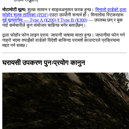
मोटामोटी मूल्य:
शुल्क सामान र साइजअनुसार फरक हुन्छ।
मिनातो वार्डको ठूला
फोहोर शुल्क तालिका (PDF)
एउटा उपयोगी सन्दर्भ हो। मिनातोमा स्टिकरहरू
दुई मूल्यवर्गमा — Type A (¥200) र Type B (¥300)
— उपलब्ध छन् र बुक
गर्दा कर्मचारीले कुन संयोजन चाहिन्छ भनेर बताउँछन्।
ठूला फोहोर फोन लाइन प्रायः जापानी भाषामा मात्र हुन्छ। जापानीमा फोन गर्न
गाह्रो भएमा तपाईंको वार्डको विदेशी बासिन्दा परामर्श काउन्टरले प्रक्रियामा
मद्दत गर्न सक्छ।
घरायसी उपकरण पुनःप्रयोग कानुन