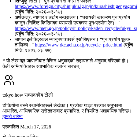
शिन्जुकु सिटी। “पुनःप्रयोग सामग्री र फोहोर।”
https://www.foreign.city.shinjuku.lg.jp/jp/kurashi/shigenyagomi
(पहुँच मिति: २०२६-०३-१७)
अर्थतन्त्र, व्यापार र उद्योग मन्त्रालय। “घरायसी उपकरण पुनःप्रयोग
कानुन (निर्दिष्ट किसिमका घरायसी उपकरण पुनःप्रयोग ऐन)।”
https://www.meti.go.jp/policy/it_policy/kaden_recycle/fukyu_sp
(पहुँच मिति: २०२६-०३-१७)
जापान इलेक्ट्रिकल म्यानुफ्याक्चरर्स एसोसिएसन। “पुनःप्रयोग शुल्क
तालिका।”
https://www.rkc.aeha.or.jp/recycle_price.html
(पहुँच
मिति: २०२६-०३-१७)
* यो लेख मूल जापानीबाट मेसिन अनुवादको सहायताले अनुवाद गरिएको हो।
केही अभिव्यक्तिहरू स्वाभाविक नलाग्न सक्छन्।
tokyo.how सम्पादकीय टोली
टोकियोमा बस्ने स्थानीयहरूले लेखेका। प्रत्येक गाइड प्रत्यक्ष अनुभवमा
आधारित, आधिकारिक स्रोतहरूबाट प्रमाणित, र नियमित अद्यावधिक गरिन्छ।
हाम्रो बारेमा
प्रकाशित March 17, 2026