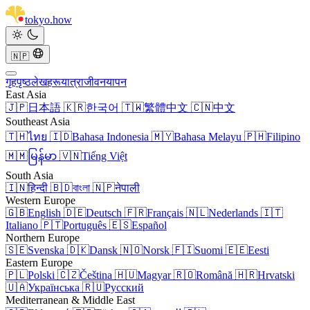
tokyo
.
how
🇳🇵
गृहपृष्ठ
लेखहरू
यात्रा
जीवनयापन
East Asia
🇯🇵
日本語
🇰🇷
한국어
🇹🇼
繁體中文
🇨🇳
中文
Southeast Asia
🇹🇭
ไทย
🇮🇩
Bahasa Indonesia
🇲🇾
Bahasa Melayu
🇵🇭
Filipino
🇲🇲
မြန်မာ
🇻🇳
Tiếng Việt
South Asia
🇮🇳
हिन्दी
🇧🇩
বাংলা
🇳🇵
नेपाली
Western Europe
🇬🇧
English
🇩🇪
Deutsch
🇫🇷
Français
🇳🇱
Nederlands
🇮🇹
Italiano
🇵🇹
Português
🇪🇸
Español
Northern Europe
🇸🇪
Svenska
🇩🇰
Dansk
🇳🇴
Norsk
🇫🇮
Suomi
🇪🇪
Eesti
Eastern Europe
🇵🇱
Polski
🇨🇿
Čeština
🇭🇺
Magyar
🇷🇴
Română
🇭🇷
Hrvatski
🇺🇦
Українська
🇷🇺
Русский
Mediterranean & Middle East