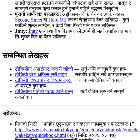
लाइसेन्सप्राप्त हटाउने कम्पनीले एकैपटक सबै लान सक्छ। मात्रा र
सामग्रीअनुसार मूल्य फरक हुने हुनाले पहिले उद्धरण लिनुहोस्
पुरानो सामानका पसलहरू:
अझै काम गर्ने फर्निचर र उपकरणहरू
Second Street
वा
Hard Off
जस्ता चेनहरूमा बेच्न सकिन्छ। कुनै
फ्याँक्ने शुल्क लाग्दैन, र केही पैसा फिर्ता पनि पाउन सकिन्छ
Jmty:
Jmty
एक स्थानीय विज्ञापन प्लेटफर्म हो जहाँ नचाहिने सामान
निःशुल्क दिन वा लिन सकिन्छ
सम्बन्धित लेखहरू
टोकियोमा अपार्टमेन्ट कसरी खोज्ने
— सर्नु अघि जान्नुपर्ने कुराहरू
टोकियो वार्ड अफिस सर्ने गाइड
— सरेपछि चाहिने सबै कागजपत्रहरू
टोकियो शिष्टाचार र शिष्टमानहरू
— जापानमा दैनिक जीवनका
आधारभूत कुराहरू
टोकियोमा पहिलो पटक एक्लै बस्नु
— यहाँ जीवन सुरु गर्ने सम्पूर्ण
अवलोकन
स्रोतहरू:
मिनातो सिटी। “फोहोर छुट्याउने र संकलन गाइडबुक र पोस्टरहरू।”
https://www.city.minato.tokyo.jp/gomigenryou/kurashi/gomi/ka
wakekata/guidebook.html
(पहुँच मिति: २०२६-०३-१७)