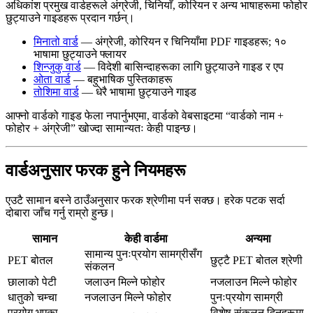
अधिकांश प्रमुख वार्डहरूले अंग्रेजी, चिनियाँ, कोरियन र अन्य भाषाहरूमा फोहोर
छुट्याउने गाइडहरू प्रदान गर्छन्।
मिनातो वार्ड
— अंग्रेजी, कोरियन र चिनियाँमा PDF गाइडहरू; १०
भाषामा छुट्याउने फ्लायर
शिन्जुकु वार्ड
— विदेशी बासिन्दाहरूका लागि छुट्याउने गाइड र एप
ओता वार्ड
— बहुभाषिक पुस्तिकाहरू
तोशिमा वार्ड
— धेरै भाषामा छुट्याउने गाइड
आफ्नो वार्डको गाइड फेला नपार्नुभएमा, वार्डको वेबसाइटमा “वार्डको नाम +
फोहोर + अंग्रेजी” खोज्दा सामान्यतः केही पाइन्छ।
वार्डअनुसार फरक हुने नियमहरू
एउटै सामान बस्ने ठाउँअनुसार फरक श्रेणीमा पर्न सक्छ। हरेक पटक सर्दा
दोबारा जाँच गर्नु राम्रो हुन्छ।
सामान
केही वार्डमा
अन्यमा
सामान्य पुनःप्रयोग सामग्रीसँग
PET बोतल
छुट्टै PET बोतल श्रेणी
संकलन
छालाको पेटी
जलाउन मिल्ने फोहोर
नजलाउन मिल्ने फोहोर
धातुको चम्चा
नजलाउन मिल्ने फोहोर
पुनःप्रयोग सामग्री
प्रयोग भएका
विशेष संकलन दिनहरूमा