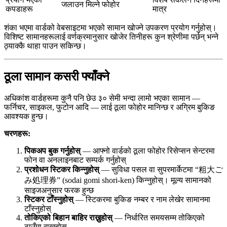
जलाउन मिल्ने फोहोर
कपडाहरू
मात्र
शंका भएमा वार्डको वेबसाइटमा भएको सामान खोज्ने उपकरण प्रयोग गर्नुहोस्।
विशिष्ट सामानहरूलाई वर्णक्रमानुसार खोजेर तिनीहरू कुन श्रेणीमा पर्छन् भन्ने
ठ्याक्कै थाहा पाउन सकिन्छ।
ठूला सामान कसरी फ्याँक्ने
अधिकांश वार्डहरूमा कुनै पनि छेउ ३० सेमी भन्दा लामो भएका सामान —
फर्निचर, साइकल, फुटोन आदि — लाई ठूला फोहोर मानिन्छ र अग्रिम बुकिङ
आवश्यक हुन्छ।
चरणहरू:
पिकअप बुक गर्नुहोस्
— आफ्नो वार्डको ठूला फोहोर रिसेप्सन सेन्टरमा
फोन वा अनलाइनबाट सम्पर्क गर्नुहोस्
प्रशोधन स्टिकर किन्नुहोस्
— सुविधा पसल वा सुपरमार्केटमा “粗大ご
み処理券” (sodai gomi shori-ken) किन्नुहोस्। मूल्य सामानको
साइजअनुसार फरक हुन्छ
स्टिकर टाँस्नुहोस्
— स्टिकरमा बुकिङ नम्बर र नाम लेखेर सामानमा
टाँस्नुहोस्
तोकिएको बिहान बाहिर राख्नुहोस्
— निर्धारित समयसम्म तोकिएको
ठाउँमा राख्नुहोस्