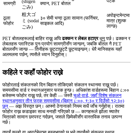
पटक
(shigen
सामग्री
क्यान, PET बोतल
ごみ)
粗大ゴ
अपोइन्टमेन्टमा
ठूला
३० सेमी भन्दा ठूला सामान (फर्निचर,
ミ (sodai
मात्र (शुल्क
फोहोर
साइकल आदि)
लाग्छ)
ごみ)
PET बोतलहरूलाई बाहिर राख्नु अघि
ढक्कन र लेबल हटाएर
धुनु पर्छ। ढक्कन र
लेबलहरू प्लास्टिक पुनःप्रयोग सामग्रीसँग जान्छन्, जबकि बोतल नै PET
बोतलसँग जान्छ — तिनीहरू छुट्टाछुट्टै छुट्याइन्छन्। धेरै मानिसहरू यहाँ
अलमलमा पर्छन्, त्यसैले ध्यान दिनुहोस्।
कहिले र कहाँ फोहोर राख्ने
फोहोरलाई संकलनको दिन बिहान तोकिएको संकलन स्थानमा राख्नु पर्छ।
समयसीमा वार्ड र स्थानअनुसार फरक हुन्छ। अधिकांश वार्डहरूमा बिहान ८:००
बजेसम्म फोहोर राख्नु पर्छ, तर केही — जस्तै
चुओ वार्ड, जहाँ विशेष संकलन
स्थानअनुसार तीन फरक समयसीमा (बिहान ८:००, ९:३० र दिउँसो १२:३०)
छन्
— अझ विस्तृत छन्। आफ्नो ठेगानाको नियम सधैं जाँच गर्नुहोस्। रातमा
फोहोर राख्न कडाइका साथ मनाही गरिएको छ — कागहरूले झोला च्यातेर
भित्रको सामान छरपस्ट गर्दछन्, जसले छिमेकीसँग वास्तविक तनाव उत्पन्न
गर्छ।
तपाईं कन्डो वा अपार्टमेन्टमा बस्नुभएको छ भने तपाईंको संकलन स्थान