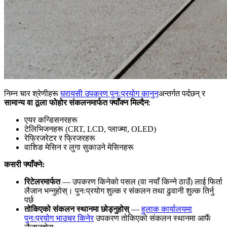
निम्न चार श्रेणीहरू
घरायसी उपकरण पुनःप्रयोग कानुन
अन्तर्गत पर्दछन् र
सामान्य वा ठूला फोहोर संकलनमार्फत फ्याँक्न मिल्दैन
:
एयर कन्डिसनरहरू
टेलिभिजनहरू (CRT, LCD, प्लाज्मा, OLED)
रेफ्रिजरेटर र फ्रिजरहरू
वाशिङ मेसिन र लुगा सुकाउने मेसिनहरू
कसरी फ्याँक्ने:
रिटेलरमार्फत
— उपकरण किनेको पसल (वा नयाँ किन्ने ठाउँ) लाई फिर्ता
लैजान भन्नुहोस्। पुनःप्रयोग शुल्क र संकलन तथा ढुवानी शुल्क तिर्नु
पर्छ
तोकिएको संकलन स्थानमा छोड्नुहोस्
—
हुलाक कार्यालयमा
पुनःप्रयोग भाउचर किनेर
उपकरण तोकिएको संकलन स्थानमा आफैं