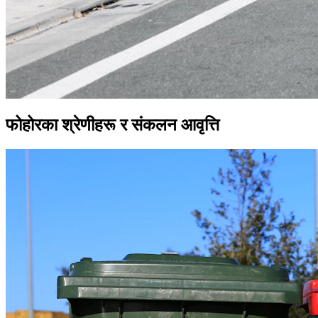
फोहोरका श्रेणीहरू र संकलन आवृत्ति