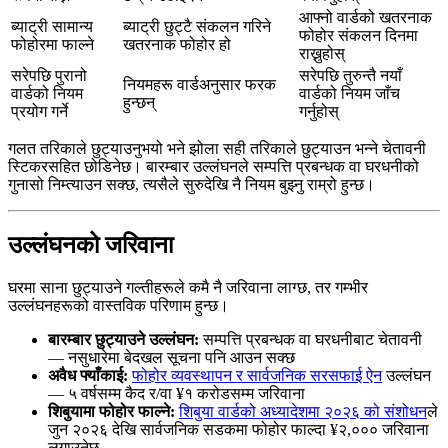
आफ्नो वार्डको खतरनाक
ब्याट्री सामान्य
ब्याट्री छुट्टै संकलन गरिने
फोहोर संकलन दिनमा
फोहोरमा फाल्ने
खतरनाक फोहोर हो
राख्नुहोस्
सरेपछि पुरानो
सरेपछि तुरुन्तै नयाँ
नियमहरू वार्डअनुसार फरक
वार्डको नियम
वार्डको नियम जाँच
हुन्छन्
प्रयोग गर्ने
गर्नुहोस्
गलत तरिकाले छुट्याउनुभयो भने झोला सही तरिकाले छुट्याउन भन्ने चेतावनी
स्टिकरसहित छोडिनेछ। बारम्बार उल्लंघनले सम्पत्ति प्रबन्धक वा घरधनीको
गुनासो निम्त्याउन सक्छ, त्यसैले सुरुदेखि नै नियम बुझ्नु राम्रो हुन्छ।
उल्लंघनको जरिवाना
घरमा साना छुट्याउने गल्तीहरूले कमै नै जरिवाना लाग्छ, तर गम्भीर
उल्लंघनहरूको वास्तविक परिणाम हुन्छ।
बारम्बार छुट्याउने उल्लंघन:
सम्पत्ति प्रबन्धक वा घरधनीबाट चेतावनी
— नसुधारेमा बेदखल सूचना पनि आउन सक्छ
अवैध फ्याँकाई:
फोहोर व्यवस्थापन र सार्वजनिक सरसफाई ऐन
उल्लंघन
— ५ वर्षसम्म कैद र/वा ¥१ करोडसम्म जरिवाना
शिबुयामा फोहोर फाल्ने:
शिबुया वार्डको अध्यादेशमा २०२६ को संशोधन
ले
जुन २०२६ देखि सार्वजनिक सडकमा फोहोर फाल्दा ¥२,००० जरिवाना
लगाउनेछ