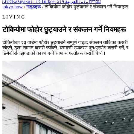
🇬🇷
Ελληνικά
🇹🇷
Türkçe
🇸🇦
العربية
🇮🇱
עברית
tokyo.how
/
गाइडहरू
/
टोकियोमा फोहोर छुट्याउने र संकलन गर्ने नियमहरू
L I V I N G
टोकियोमा फोहोर छुट्याउने र संकलन गर्ने नियमहरू
टोकियोका २३ वार्डमा फोहोर छुट्याउने सम्पूर्ण गाइड: संकलन तालिका कसरी
खोज्ने, ठूला सामान कसरी फ्याँक्ने, घरायसी उपकरण पुनःप्रयोग कसरी गर्ने, र
छिमेकीसँग झगडाको कारण बन्ने सामान्य गल्तीहरू कसरी बेच्ने।