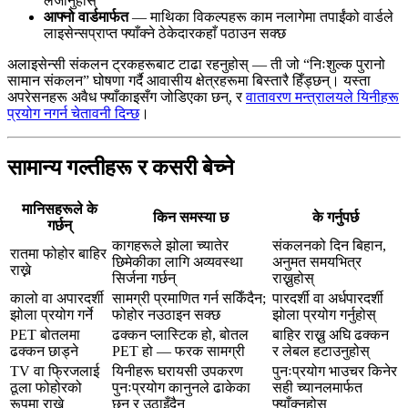
लैजानुहोस्
आफ्नो वार्डमार्फत
— माथिका विकल्पहरू काम नलागेमा तपाईंको वार्डले
लाइसेन्सप्राप्त फ्याँक्ने ठेकेदारकहाँ पठाउन सक्छ
अलाइसेन्सी संकलन ट्रकहरूबाट टाढा रहनुहोस् — ती जो “निःशुल्क पुरानो
सामान संकलन” घोषणा गर्दै आवासीय क्षेत्रहरूमा बिस्तारै हिँड्छन्। यस्ता
अपरेसनहरू अवैध फ्याँकाइसँग जोडिएका छन्, र
वातावरण मन्त्रालयले यिनीहरू
प्रयोग नगर्न चेतावनी दिन्छ
।
सामान्य गल्तीहरू र कसरी बेच्ने
मानिसहरूले के
किन समस्या छ
के गर्नुपर्छ
गर्छन्
कागहरूले झोला च्यातेर
संकलनको दिन बिहान,
रातमा फोहोर बाहिर
छिमेकीका लागि अव्यवस्था
अनुमत समयभित्र
राख्ने
सिर्जना गर्छन्
राख्नुहोस्
कालो वा अपारदर्शी
सामग्री प्रमाणित गर्न सकिँदैन;
पारदर्शी वा अर्धपारदर्शी
झोला प्रयोग गर्ने
फोहोर नउठाइन सक्छ
झोला प्रयोग गर्नुहोस्
PET बोतलमा
ढक्कन प्लास्टिक हो, बोतल
बाहिर राख्नु अघि ढक्कन
ढक्कन छाड्ने
PET हो — फरक सामग्री
र लेबल हटाउनुहोस्
TV वा फ्रिजलाई
यिनीहरू घरायसी उपकरण
पुनःप्रयोग भाउचर किनेर
ठूला फोहोरको
पुनःप्रयोग कानुनले ढाकेका
सही च्यानलमार्फत
रूपमा राख्ने
छन् र उठाइँदैन
फ्याँक्नुहोस्