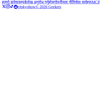
हाम्रो बारेमा
सम्पर्क
लेख अनुरोध गर्नुहोस्
गोपनीयता नीति
सेवा सर्तहरू
MCP
r/tokyohow
© 2026 Geekers