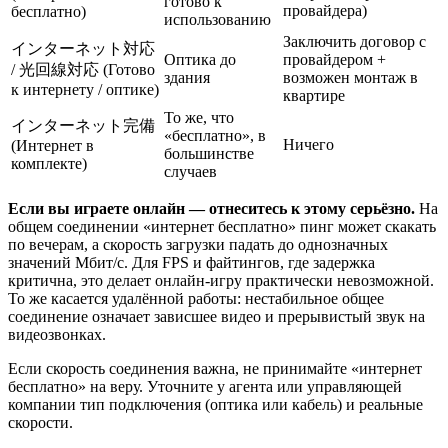
готово к
провайдера)
бесплатно)
использованию
Заключить договор с
インターネット対応
Оптика до
провайдером +
/ 光回線対応 (Готово
здания
возможен монтаж в
к интернету / оптике)
квартире
То же, что
インターネット完備
«бесплатно», в
Ничего
(Интернет в
большинстве
комплекте)
случаев
Если вы играете онлайн — отнеситесь к этому серьёзно.
На
общем соединении «интернет бесплатно» пинг может скакать
по вечерам, а скорость загрузки падать до однозначных
значений Мбит/с. Для FPS и файтингов, где задержка
критична, это делает онлайн-игру практически невозможной.
То же касается удалённой работы: нестабильное общее
соединение означает зависшее видео и прерывистый звук на
видеозвонках.
Если скорость соединения важна, не принимайте «интернет
бесплатно» на веру. Уточните у агента или управляющей
компании тип подключения (оптика или кабель) и реальные
скорости.