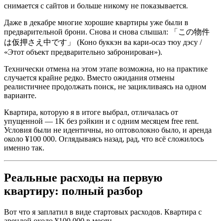
снимается с сайтов и больше никому не показывается.
Даже в декабре многие хорошие квартиры уже были в
предварительной брони. Снова и снова слышал: 「この物件
は仮押さえ中です」 (Коно буккэн ва кари-осаэ тюу дэсу /
«Этот объект предварительно забронирован»).
Технически отмена на этом этапе возможна, но на практике
случается крайне редко. Вместо ожидания отмены
реалистичнее продолжать поиск, не зацикливаясь на одном
варианте.
Квартира, которую я в итоге выбрал, отличалась от
упущенной — 1K без рэйкин и с одним месяцем free rent.
Условия были не идентичны, но оптоволокно было, и аренда
около ¥100 000. Оглядываясь назад, рад, что всё сложилось
именно так.
Реальные расходы на первую
квартиру: полный разбор
Вот что я заплатил в виде стартовых расходов. Квартира с
арендой около ¥100 000 в месяц.