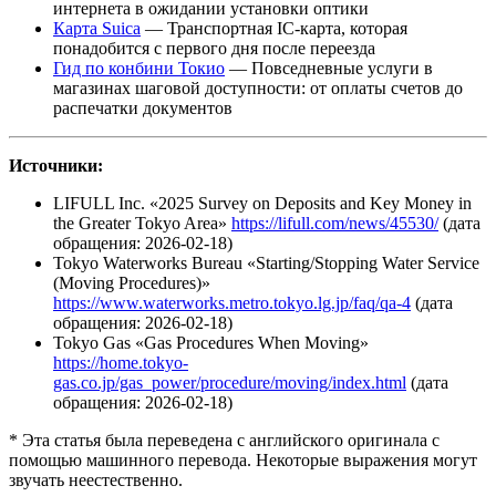
интернета в ожидании установки оптики
Карта Suica
— Транспортная IC-карта, которая
понадобится с первого дня после переезда
Гид по конбини Токио
— Повседневные услуги в
магазинах шаговой доступности: от оплаты счетов до
распечатки документов
Источники:
LIFULL Inc. «2025 Survey on Deposits and Key Money in
the Greater Tokyo Area»
https://lifull.com/news/45530/
(дата
обращения: 2026-02-18)
Tokyo Waterworks Bureau «Starting/Stopping Water Service
(Moving Procedures)»
https://www.waterworks.metro.tokyo.lg.jp/faq/qa-4
(дата
обращения: 2026-02-18)
Tokyo Gas «Gas Procedures When Moving»
https://home.tokyo-
gas.co.jp/gas_power/procedure/moving/index.html
(дата
обращения: 2026-02-18)
* Эта статья была переведена с английского оригинала с
помощью машинного перевода. Некоторые выражения могут
звучать неестественно.