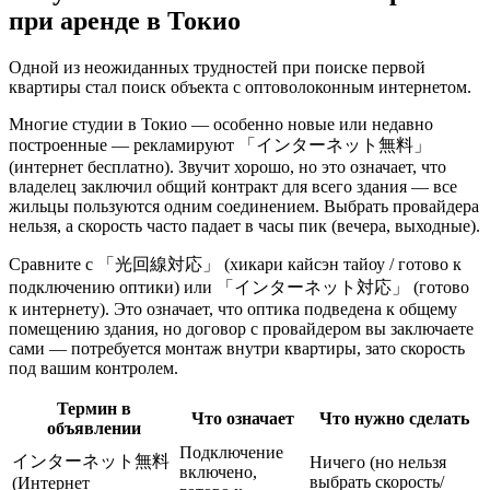
при аренде в Токио
Одной из неожиданных трудностей при поиске первой
квартиры стал поиск объекта с оптоволоконным интернетом.
Многие студии в Токио — особенно новые или недавно
построенные — рекламируют 「インターネット無料」
(интернет бесплатно). Звучит хорошо, но это означает, что
владелец заключил общий контракт для всего здания — все
жильцы пользуются одним соединением. Выбрать провайдера
нельзя, а скорость часто падает в часы пик (вечера, выходные).
Сравните с 「光回線対応」 (хикари кайсэн тайоу / готово к
подключению оптики) или 「インターネット対応」 (готово
к интернету). Это означает, что оптика подведена к общему
помещению здания, но договор с провайдером вы заключаете
сами — потребуется монтаж внутри квартиры, зато скорость
под вашим контролем.
Термин в
Что означает
Что нужно сделать
объявлении
Подключение
インターネット無料
Ничего (но нельзя
включено,
выбрать скорость/
(Интернет