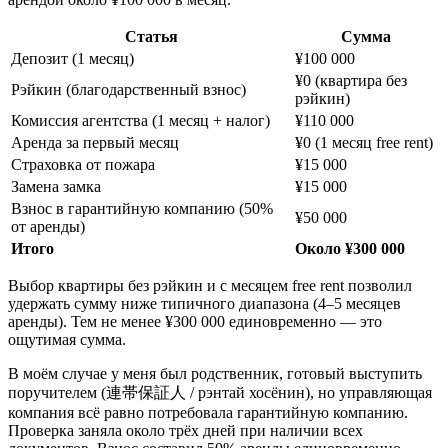
Статья
Сумма
Депозит (1 месяц)
¥100 000
¥0 (квартира без
Рэйкин (благодарственный взнос)
рэйкин)
Комиссия агентства (1 месяц + налог)
¥110 000
Аренда за первый месяц
¥0 (1 месяц free rent)
Страховка от пожара
¥15 000
Замена замка
¥15 000
Взнос в гарантийную компанию (50%
¥50 000
от аренды)
Итого
Около ¥300 000
Выбор квартиры без рэйкин и с месяцем free rent позволил
удержать сумму ниже типичного диапазона (4–5 месяцев
аренды). Тем не менее ¥300 000 единовременно — это
ощутимая сумма.
В моём случае у меня был родственник, готовый выступить
поручителем (連帯保証人 / рэнтай хосёнин), но управляющая
компания всё равно потребовала гарантийную компанию.
Проверка заняла около трёх дней при наличии всех