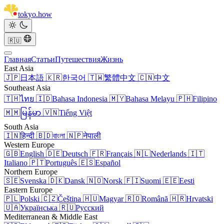
tokyo
.
how
🇷🇺
Главная
Статьи
Путешествия
Жизнь
East Asia
🇯🇵
日本語
🇰🇷
한국어
🇹🇼
繁體中文
🇨🇳
中文
Southeast Asia
🇹🇭
ไทย
🇮🇩
Bahasa Indonesia
🇲🇾
Bahasa Melayu
🇵🇭
Filipino
🇲🇲
မြန်မာ
🇻🇳
Tiếng Việt
South Asia
🇮🇳
हिन्दी
🇧🇩
বাংলা
🇳🇵
नेपाली
Western Europe
🇬🇧
English
🇩🇪
Deutsch
🇫🇷
Français
🇳🇱
Nederlands
🇮🇹
Italiano
🇵🇹
Português
🇪🇸
Español
Northern Europe
🇸🇪
Svenska
🇩🇰
Dansk
🇳🇴
Norsk
🇫🇮
Suomi
🇪🇪
Eesti
Eastern Europe
🇵🇱
Polski
🇨🇿
Čeština
🇭🇺
Magyar
🇷🇴
Română
🇭🇷
Hrvatski
🇺🇦
Українська
🇷🇺
Русский
Mediterranean & Middle East