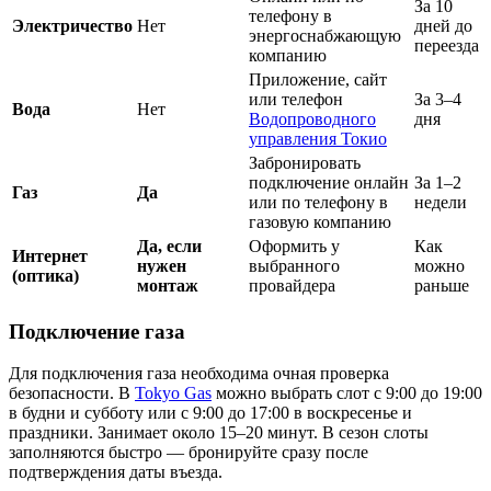
За 10
телефону в
Электричество
Нет
дней до
энергоснабжающую
переезда
компанию
Приложение, сайт
или телефон
За 3–4
Вода
Нет
Водопроводного
дня
управления Токио
Забронировать
подключение онлайн
За 1–2
Газ
Да
или по телефону в
недели
газовую компанию
Да, если
Оформить у
Как
Интернет
нужен
выбранного
можно
(оптика)
монтаж
провайдера
раньше
Подключение газа
Для подключения газа необходима очная проверка
безопасности. В
Tokyo Gas
можно выбрать слот с 9:00 до 19:00
в будни и субботу или с 9:00 до 17:00 в воскресенье и
праздники. Занимает около 15–20 минут. В сезон слоты
заполняются быстро — бронируйте сразу после
подтверждения даты въезда.