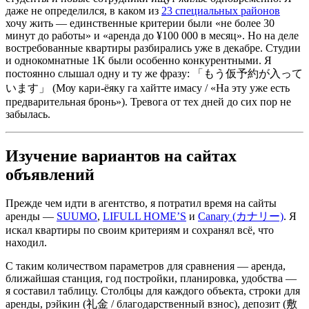
даже не определился, в каком из
23 специальных районов
хочу жить — единственные критерии были «не более 30
минут до работы» и «аренда до ¥100 000 в месяц». Но на деле
востребованные квартиры разбирались уже в декабре. Студии
и однокомнатные 1K были особенно конкурентными. Я
постоянно слышал одну и ту же фразу: 「もう仮予約が入って
います」 (Моу кари-ёяку га хайтте имасу / «На эту уже есть
предварительная бронь»). Тревога от тех дней до сих пор не
забылась.
Изучение вариантов на сайтах
объявлений
Прежде чем идти в агентство, я потратил время на сайты
аренды —
SUUMO
,
LIFULL HOME’S
и
Canary (カナリー)
. Я
искал квартиры по своим критериям и сохранял всё, что
находил.
С таким количеством параметров для сравнения — аренда,
ближайшая станция, год постройки, планировка, удобства —
я составил таблицу. Столбцы для каждого объекта, строки для
аренды, рэйкин (礼金 / благодарственный взнос), депозит (敷