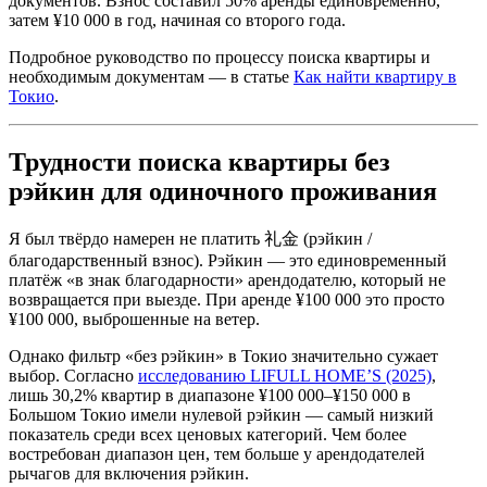
документов. Взнос составил 50% аренды единовременно,
затем ¥10 000 в год, начиная со второго года.
Подробное руководство по процессу поиска квартиры и
необходимым документам — в статье
Как найти квартиру в
Токио
.
Трудности поиска квартиры без
рэйкин для одиночного проживания
Я был твёрдо намерен не платить 礼金 (рэйкин /
благодарственный взнос). Рэйкин — это единовременный
платёж «в знак благодарности» арендодателю, который не
возвращается при выезде. При аренде ¥100 000 это просто
¥100 000, выброшенные на ветер.
Однако фильтр «без рэйкин» в Токио значительно сужает
выбор. Согласно
исследованию LIFULL HOME’S (2025)
,
лишь 30,2% квартир в диапазоне ¥100 000–¥150 000 в
Большом Токио имели нулевой рэйкин — самый низкий
показатель среди всех ценовых категорий. Чем более
востребован диапазон цен, тем больше у арендодателей
рычагов для включения рэйкин.