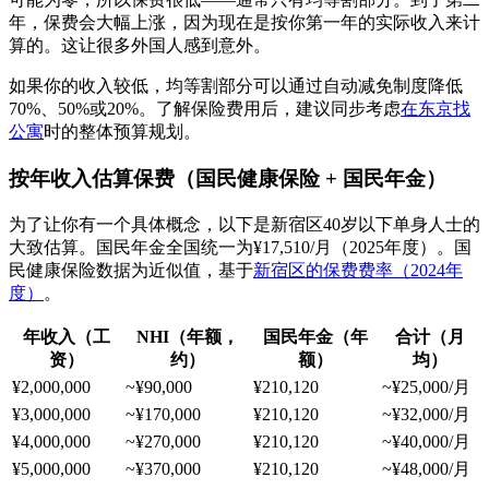
年，保费会大幅上涨，因为现在是按你第一年的实际收入来计
算的。这让很多外国人感到意外。
如果你的收入较低，均等割部分可以通过自动减免制度降低
70%、50%或20%。了解保险费用后，建议同步考虑
在东京找
公寓
时的整体预算规划。
按年收入估算保费（国民健康保险 + 国民年金）
为了让你有一个具体概念，以下是新宿区40岁以下单身人士的
大致估算。国民年金全国统一为¥17,510/月（2025年度）。国
民健康保险数据为近似值，基于
新宿区的保费费率（2024年
度）
。
年收入（工
NHI（年额，
国民年金（年
合计（月
资）
约）
额）
均）
¥2,000,000
~¥90,000
¥210,120
~¥25,000/月
¥3,000,000
~¥170,000
¥210,120
~¥32,000/月
¥4,000,000
~¥270,000
¥210,120
~¥40,000/月
¥5,000,000
~¥370,000
¥210,120
~¥48,000/月