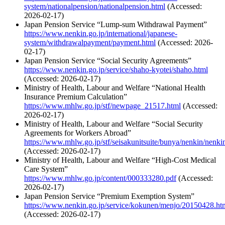
system/nationalpension/nationalpension.html
(Accessed:
2026-02-17)
Japan Pension Service “Lump-sum Withdrawal Payment”
https://www.nenkin.go.jp/international/japanese-
system/withdrawalpayment/payment.html
(Accessed: 2026-
02-17)
Japan Pension Service “Social Security Agreements”
https://www.nenkin.go.jp/service/shaho-kyotei/shaho.html
(Accessed: 2026-02-17)
Ministry of Health, Labour and Welfare “National Health
Insurance Premium Calculation”
https://www.mhlw.go.jp/stf/newpage_21517.html
(Accessed:
2026-02-17)
Ministry of Health, Labour and Welfare “Social Security
Agreements for Workers Abroad”
https://www.mhlw.go.jp/stf/seisakunitsuite/bunya/nenkin/nenk
(Accessed: 2026-02-17)
Ministry of Health, Labour and Welfare “High-Cost Medical
Care System”
https://www.mhlw.go.jp/content/000333280.pdf
(Accessed:
2026-02-17)
Japan Pension Service “Premium Exemption System”
https://www.nenkin.go.jp/service/kokunen/menjo/20150428.ht
(Accessed: 2026-02-17)