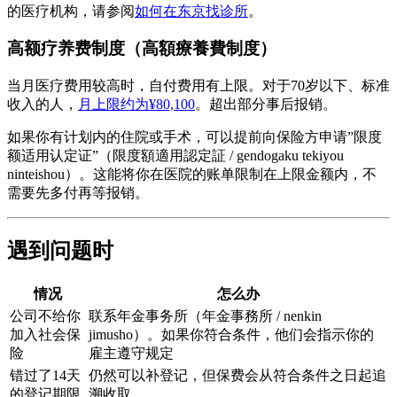
的医疗机构，请参阅
如何在东京找诊所
。
高额疗养费制度（高額療養費制度）
当月医疗费用较高时，自付费用有上限。对于70岁以下、标准
收入的人，
月上限约为¥80,100
。超出部分事后报销。
如果你有计划内的住院或手术，可以提前向保险方申请”限度
额适用认定证”（限度額適用認定証 / gendogaku tekiyou
ninteishou）。这能将你在医院的账单限制在上限金额内，不
需要先多付再等报销。
遇到问题时
情况
怎么办
公司不给你
联系年金事务所（年金事務所 / nenkin
加入社会保
jimusho）。如果你符合条件，他们会指示你的
险
雇主遵守规定
错过了14天
仍然可以补登记，但保费会从符合条件之日起追
的登记期限
溯收取