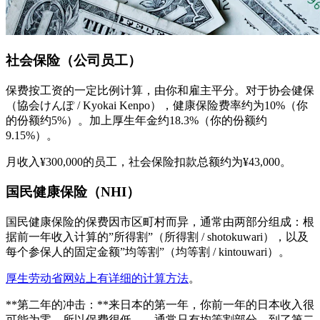
社会保险（公司员工）
保费按工资的一定比例计算，由你和雇主平分。对于协会健保
（協会けんぽ / Kyokai Kenpo），健康保险费率约为10%（你
的份额约5%）。加上厚生年金约18.3%（你的份额约
9.15%）。
月收入¥300,000的员工，社会保险扣款总额约为¥43,000。
国民健康保险（NHI）
国民健康保险的保费因市区町村而异，通常由两部分组成：根
据前一年收入计算的”所得割”（所得割 / shotokuwari），以及
每个参保人的固定金额”均等割”（均等割 / kintouwari）。
厚生劳动省网站上有详细的计算方法
。
**第二年的冲击：**来日本的第一年，你前一年的日本收入很
可能为零，所以保费很低——通常只有均等割部分。到了第二