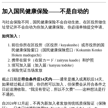
加入国民健康保险——不是自动的
与社会保险不同，国民健康保险不会自动生效。在区役所做住
址登记并不会自动为你加入健康保险。你必须单独提交申请。
如何加入：
前往你所在区役所（区役所 / kuyakusho）或市役所的国
民健康保险窗口（国民健康保険窓口 / Kokumin Kenko
Hoken madoguchi）
携带在留卡（在留カード / zairyuu kaado）和护照
填写加入届（加入届 / kanyuu todoke）
保险凭证当场发放
截止日期是
符合条件后14天内
——通常是搬入或离职后14天。
如果错过截止日期，你仍然可以加入，但保费会从符合条件之
日起追溯收取。“我没有登记，所以不欠费”——这种想法是行
不通的。
自2024年12月起，不再为新加入者发放传统纸质保险证（保険