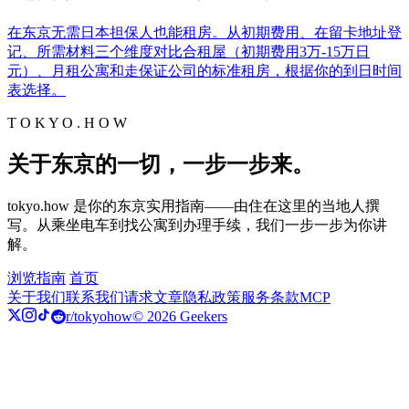
在东京无需日本担保人也能租房。从初期费用、在留卡地址登
记、所需材料三个维度对比合租屋（初期费用3万-15万日
元）、月租公寓和走保证公司的标准租房，根据你的到日时间
表选择。
T O K Y O . H O W
关于东京的一切，一步一步来。
tokyo.how 是你的东京实用指南——由住在这里的当地人撰
写。从乘坐电车到找公寓到办理手续，我们一步一步为你讲
解。
浏览指南
首页
关于我们
联系我们
请求文章
隐私政策
服务条款
MCP
r/tokyohow
© 2026 Geekers