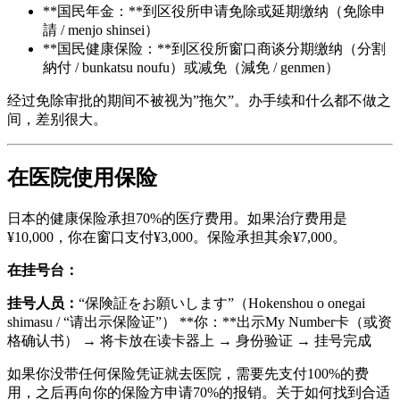
**国民年金：**到区役所申请免除或延期缴纳（免除申
請 / menjo shinsei）
**国民健康保险：**到区役所窗口商谈分期缴纳（分割
納付 / bunkatsu noufu）或减免（減免 / genmen）
经过免除审批的期间不被视为”拖欠”。办手续和什么都不做之
间，差别很大。
在医院使用保险
日本的健康保险承担70%的医疗费用。如果治疗费用是
¥10,000，你在窗口支付¥3,000。保险承担其余¥7,000。
在挂号台：
挂号人员：
“保険証をお願いします”（Hokenshou o onegai
shimasu / “请出示保险证”） **你：**出示My Number卡（或资
格确认书） → 将卡放在读卡器上 → 身份验证 → 挂号完成
如果你没带任何保险凭证就去医院，需要先支付100%的费
用，之后再向你的保险方申请70%的报销。关于如何找到合适