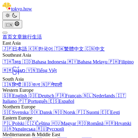
tokyo
.
how
🇨🇳
首页
文章
旅行
生活
East Asia
🇯🇵
日本語
🇰🇷
한국어
🇹🇼
繁體中文
🇨🇳
中文
Southeast Asia
🇹🇭
ไทย
🇮🇩
Bahasa Indonesia
🇲🇾
Bahasa Melayu
🇵🇭
Filipino
🇲🇲
မြန်မာ
🇻🇳
Tiếng Việt
South Asia
🇮🇳
हिन्दी
🇧🇩
বাংলা
🇳🇵
नेपाली
Western Europe
🇬🇧
English
🇩🇪
Deutsch
🇫🇷
Français
🇳🇱
Nederlands
🇮🇹
Italiano
🇵🇹
Português
🇪🇸
Español
Northern Europe
🇸🇪
Svenska
🇩🇰
Dansk
🇳🇴
Norsk
🇫🇮
Suomi
🇪🇪
Eesti
Eastern Europe
🇵🇱
Polski
🇨🇿
Čeština
🇭🇺
Magyar
🇷🇴
Română
🇭🇷
Hrvatski
🇺🇦
Українська
🇷🇺
Русский
Mediterranean & Middle East