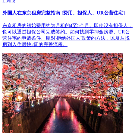
Living
外国人在东京租房完整指南 [费用、担保人、UR公营住宅]
东京租房的初始费用约为月租的4至5个月。即使没有担保人，
也可以通过担保公司完成签约。如何找到零押金房源、UR公
营住宅的申请条件、应对'拒绝外国人'政策的方法，以及从找
房到入住最快2周的完整流程。