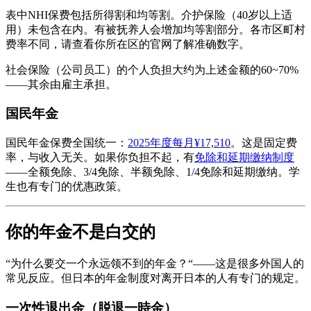
表中NHI保费包括所得割和均等割。介护保险（40岁以上适
用）未包含在内。有被抚养人会增加均等割部分。各市区町村
费率不同，请查看你所在区的官网了解准确数字。
社会保险（公司员工）的个人负担大约为上述金额的60~70%
——其余由雇主承担。
国民年金
国民年金保费全国统一：
2025年度每月¥17,510
。这是固定费
率，与收入无关。如果你负担不起，有
免除和延期缴纳制度
——全额免除、3/4免除、半额免除、1/4免除和延期缴纳。学
生也有专门的优惠政策。
你的年金不是白交的
“为什么要交一个永远领不到的年金？“——这是很多外国人的
常见反应。但日本的年金制度对离开日本的人有专门的规定。
一次性退出金（脱退一時金）