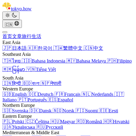
tokyo
.
how
🇨🇳
首页
文章
旅行
生活
East Asia
🇯🇵
日本語
🇰🇷
한국어
🇹🇼
繁體中文
🇨🇳
中文
Southeast Asia
🇹🇭
ไทย
🇮🇩
Bahasa Indonesia
🇲🇾
Bahasa Melayu
🇵🇭
Filipino
🇲🇲
မြန်မာ
🇻🇳
Tiếng Việt
South Asia
🇮🇳
हिन्दी
🇧🇩
বাংলা
🇳🇵
नेपाली
Western Europe
🇬🇧
English
🇩🇪
Deutsch
🇫🇷
Français
🇳🇱
Nederlands
🇮🇹
Italiano
🇵🇹
Português
🇪🇸
Español
Northern Europe
🇸🇪
Svenska
🇩🇰
Dansk
🇳🇴
Norsk
🇫🇮
Suomi
🇪🇪
Eesti
Eastern Europe
🇵🇱
Polski
🇨🇿
Čeština
🇭🇺
Magyar
🇷🇴
Română
🇭🇷
Hrvatski
🇺🇦
Українська
🇷🇺
Русский
Mediterranean & Middle East