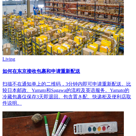
Living
如何在东京接收包裹和申请重新配送
扫描不在通知单上的二维码，3分钟内即可申请重新配送。比
较日本邮政、Yamato和Sagawa的流程及英语服务。Yamato的
冷藏包裹仅保存3天即退回。包含置き配、快递柜及便利店取
件说明。