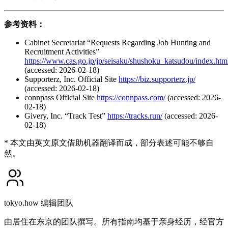
参考资料：
Cabinet Secretariat “Requests Regarding Job Hunting and
Recruitment Activities”
https://www.cas.go.jp/jp/seisaku/shushoku_katsudou/index.htm
(accessed: 2026-02-18)
Supporterz, Inc. Official Site
https://biz.supporterz.jp/
(accessed: 2026-02-18)
connpass Official Site
https://connpass.com/
(accessed: 2026-
02-18)
Givery, Inc. “Track Test”
https://tracks.run/
(accessed: 2026-
02-18)
* 本文由英文原文借助机器翻译而成，部分表述可能不够自
然。
tokyo.how 编辑团队
由居住在东京的团队撰写。所有指南均基于亲身经历，经官方