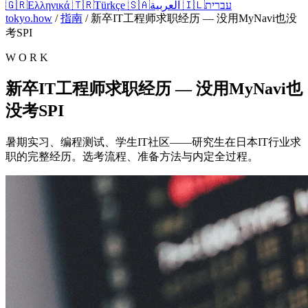
🇬🇷
Ελληνικά
🇹🇷
Türkçe
🇸🇦
العربية
🇮🇱
עברית
tokyo.how
/
指南
/
新卒IT工程师求职经历 — 没用MyNavi也没
考SPI
W O R K
新卒IT工程师求职经历 — 没用MyNavi也
没考SPI
暑期实习、编程测试、学生IT社区——研究生在日本IT行业求
职的完整经历。选考流程、准备方法与内定全过程。