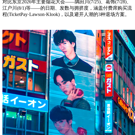
对比东京2026年主要烟花大会——隅田川(7/25)、葛饰(7/28)、
江户川(8/1)等——的日期、发数与拥挤度，涵盖付费席购买流
程(TicketPay·Lawson·Klook)，以及避开人潮的3种退场方案。