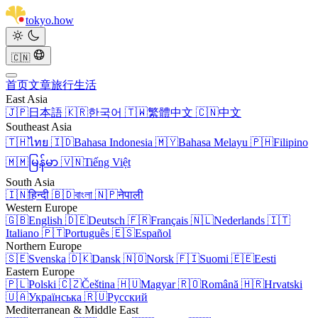
tokyo
.
how
🇨🇳
首页
文章
旅行
生活
East Asia
🇯🇵
日本語
🇰🇷
한국어
🇹🇼
繁體中文
🇨🇳
中文
Southeast Asia
🇹🇭
ไทย
🇮🇩
Bahasa Indonesia
🇲🇾
Bahasa Melayu
🇵🇭
Filipino
🇲🇲
မြန်မာ
🇻🇳
Tiếng Việt
South Asia
🇮🇳
हिन्दी
🇧🇩
বাংলা
🇳🇵
नेपाली
Western Europe
🇬🇧
English
🇩🇪
Deutsch
🇫🇷
Français
🇳🇱
Nederlands
🇮🇹
Italiano
🇵🇹
Português
🇪🇸
Español
Northern Europe
🇸🇪
Svenska
🇩🇰
Dansk
🇳🇴
Norsk
🇫🇮
Suomi
🇪🇪
Eesti
Eastern Europe
🇵🇱
Polski
🇨🇿
Čeština
🇭🇺
Magyar
🇷🇴
Română
🇭🇷
Hrvatski
🇺🇦
Українська
🇷🇺
Русский
Mediterranean & Middle East