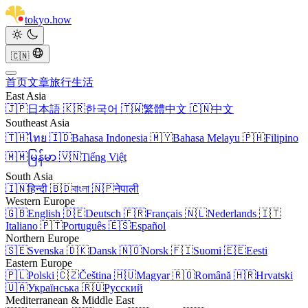
tokyo
.
how
🇨🇳
首页
文章
旅行
生活
East Asia
🇯🇵
日本語
🇰🇷
한국어
🇹🇼
繁體中文
🇨🇳
中文
Southeast Asia
🇹🇭
ไทย
🇮🇩
Bahasa Indonesia
🇲🇾
Bahasa Melayu
🇵🇭
Filipino
🇲🇲
မြန်မာ
🇻🇳
Tiếng Việt
South Asia
🇮🇳
हिन्दी
🇧🇩
বাংলা
🇳🇵
नेपाली
Western Europe
🇬🇧
English
🇩🇪
Deutsch
🇫🇷
Français
🇳🇱
Nederlands
🇮🇹
Italiano
🇵🇹
Português
🇪🇸
Español
Northern Europe
🇸🇪
Svenska
🇩🇰
Dansk
🇳🇴
Norsk
🇫🇮
Suomi
🇪🇪
Eesti
Eastern Europe
🇵🇱
Polski
🇨🇿
Čeština
🇭🇺
Magyar
🇷🇴
Română
🇭🇷
Hrvatski
🇺🇦
Українська
🇷🇺
Русский
Mediterranean & Middle East