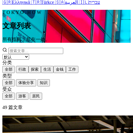
🇬🇷
Ελληνικά
🇹🇷
Türkçe
🇸🇦
العربية
🇮🇱
עברית
T O K Y O . H O W
文章列表
所有指南，尽在一处。
分类
全部
行政
探索
生活
金钱
工作
类型
全部
体验分享
知识
受众
全部
游客
居民
49
篇文章