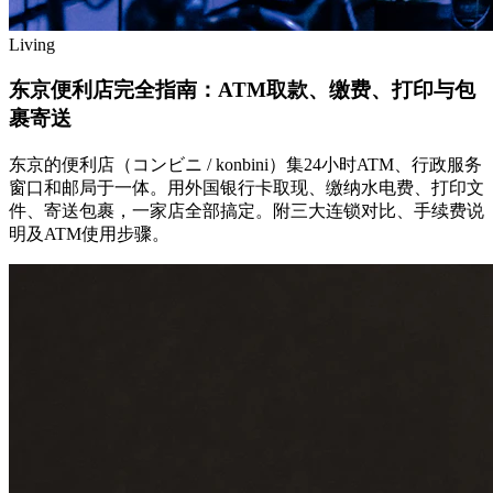
Living
东京便利店完全指南：ATM取款、缴费、打印与包
裹寄送
东京的便利店（コンビニ / konbini）集24小时ATM、行政服务
窗口和邮局于一体。用外国银行卡取现、缴纳水电费、打印文
件、寄送包裹，一家店全部搞定。附三大连锁对比、手续费说
明及ATM使用步骤。